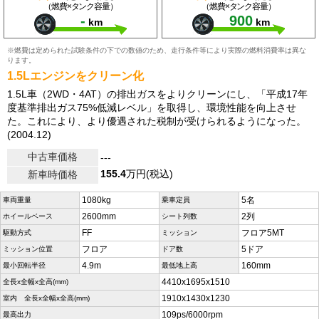
（燃費×タンク容量）
（燃費×タンク容量）
-
900
km
km
※燃費は定められた試験条件の下での数値のため、走行条件等により実際の燃料消費率は異な
ります。
1.5Lエンジンをクリーン化
1.5L車（2WD・4AT）の排出ガスをよりクリーンにし、「平成17年
度基準排出ガス75%低減レベル」を取得し、環境性能を向上させ
た。これにより、より優遇された税制が受けられるようになった。
(2004.12)
中古車価格
---
155.4
万円(税込)
新車時価格
1080kg
5名
車両重量
乗車定員
2600mm
2列
ホイールベース
シート列数
FF
フロア5MT
駆動方式
ミッション
フロア
5ドア
ミッション位置
ドア数
4.9m
160mm
最小回転半径
最低地上高
4410x1695x1510
全長x全幅x全高(mm)
1910x1430x1230
室内 全長x全幅x全高(mm)
109ps/6000rpm
最高出力