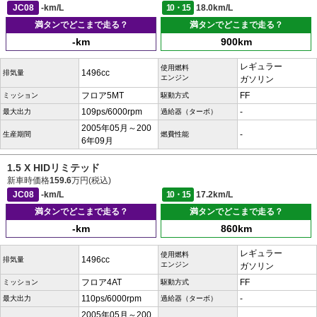
JC08
-km/L
10・15
18.0km/L
満タンでどこまで走る？
満タンでどこまで走る？
-km
900km
レギュラー
使用燃料
1496cc
排気量
エンジン
ガソリン
フロア5MT
FF
ミッション
駆動方式
109ps/6000rpm
-
最大出力
過給器（ターボ）
2005年05月～200
-
生産期間
燃費性能
6年09月
1.5 X HIDリミテッド
新車時価格
159.6
万円(税込)
JC08
-km/L
10・15
17.2km/L
満タンでどこまで走る？
満タンでどこまで走る？
-km
860km
レギュラー
使用燃料
1496cc
排気量
エンジン
ガソリン
フロア4AT
FF
ミッション
駆動方式
110ps/6000rpm
-
最大出力
過給器（ターボ）
2005年05月～200