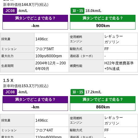
新車時価格
144.9
万円(税込)
JC08
-km/L
10・15
18.0km/L
満タンでどこまで走る？
満タンでどこまで走る？
-km
900km
レギュラー
使用燃料
1496cc
排気量
エンジン
ガソリン
フロア5MT
FF
ミッション
駆動方式
109ps/6000rpm
-
最大出力
過給器（ターボ）
2004年12月～200
H22年度燃費基準
生産期間
燃費性能
6年09月
+5%達成
1.5 X
新車時価格
153.3
万円(税込)
JC08
-km/L
10・15
17.2km/L
満タンでどこまで走る？
満タンでどこまで走る？
-km
860km
レギュラー
使用燃料
1496cc
排気量
エンジン
ガソリン
フロア4AT
FF
ミッション
駆動方式
110ps/6000rpm
-
最大出力
過給器（ターボ）