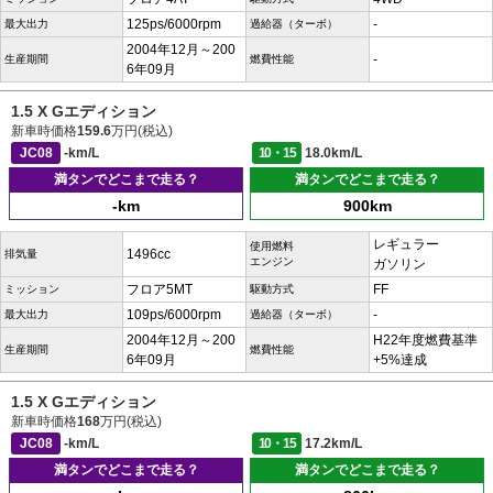
125ps/6000rpm
-
最大出力
過給器（ターボ）
2004年12月～200
-
生産期間
燃費性能
6年09月
1.5 X Gエディション
新車時価格
159.6
万円(税込)
JC08
-km/L
10・15
18.0km/L
満タンでどこまで走る？
満タンでどこまで走る？
-km
900km
レギュラー
使用燃料
1496cc
排気量
エンジン
ガソリン
フロア5MT
FF
ミッション
駆動方式
109ps/6000rpm
-
最大出力
過給器（ターボ）
2004年12月～200
H22年度燃費基準
生産期間
燃費性能
6年09月
+5%達成
1.5 X Gエディション
新車時価格
168
万円(税込)
JC08
-km/L
10・15
17.2km/L
満タンでどこまで走る？
満タンでどこまで走る？