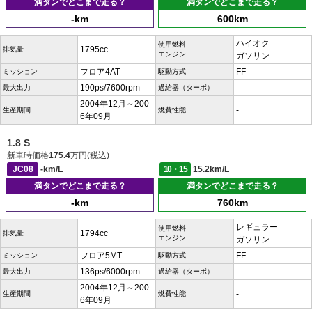
満タンでどこまで走る？
満タンでどこまで走る？
-km
600km
ハイオク
使用燃料
1795cc
排気量
エンジン
ガソリン
フロア4AT
FF
ミッション
駆動方式
190ps/7600rpm
-
最大出力
過給器（ターボ）
2004年12月～200
-
生産期間
燃費性能
6年09月
1.8 S
新車時価格
175.4
万円(税込)
JC08
-km/L
10・15
15.2km/L
満タンでどこまで走る？
満タンでどこまで走る？
-km
760km
レギュラー
使用燃料
1794cc
排気量
エンジン
ガソリン
フロア5MT
FF
ミッション
駆動方式
136ps/6000rpm
-
最大出力
過給器（ターボ）
2004年12月～200
-
生産期間
燃費性能
6年09月