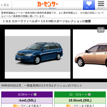
戻る
お気に入り
メニュー
新車時価格はメーカー発表当時の車両本体価格です。また基本情報など、その他の項目について
もメーカー発表時の情報に基いています。
トヨタ カローラフィールダー 1.5 X HIDスポーツセレクションの燃費
1/4
04年(H16)12月、一部改良時の1.5 X Gエディションのフロント
JC08モード
10・15モード
-km/L(50L)
18.0km/L(50L)
満タン
でどこまで走る？
満タン
でどこまで走る？