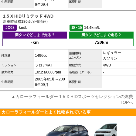
-
生産期間
燃費性能
6年09月
1.5 X HIDリミテッド 4WD
新車時価格
180.6
万円(税込)
JC08
-km/L
10・15
14.4km/L
満タンでどこまで走る？
満タンでどこまで走る？
-km
720km
レギュラー
使用燃料
1496cc
排気量
エンジン
ガソリン
フロア4AT
4WD
ミッション
駆動方式
105ps/6000rpm
-
最大出力
過給器（ターボ）
2005年05月～200
-
生産期間
燃費性能
6年09月
▲カローラフィールダー 1.5 X HIDスポーツセレクションの燃費
TOPへ
カローラフィールダーとよく比較されている車