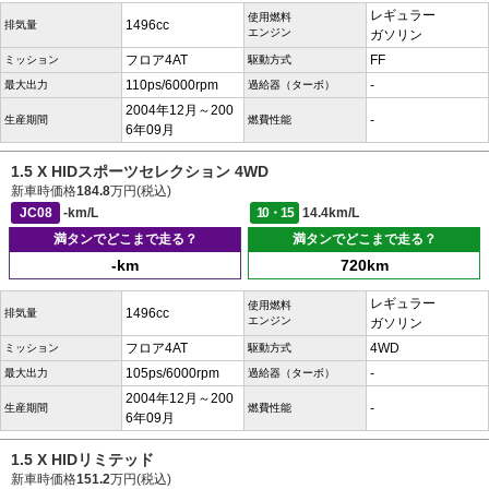
レギュラー
使用燃料
1496cc
排気量
エンジン
ガソリン
フロア4AT
FF
ミッション
駆動方式
110ps/6000rpm
-
最大出力
過給器（ターボ）
2004年12月～200
-
生産期間
燃費性能
6年09月
1.5 X HIDスポーツセレクション 4WD
新車時価格
184.8
万円(税込)
JC08
-km/L
10・15
14.4km/L
満タンでどこまで走る？
満タンでどこまで走る？
-km
720km
レギュラー
使用燃料
1496cc
排気量
エンジン
ガソリン
フロア4AT
4WD
ミッション
駆動方式
105ps/6000rpm
-
最大出力
過給器（ターボ）
2004年12月～200
-
生産期間
燃費性能
6年09月
1.5 X HIDリミテッド
新車時価格
151.2
万円(税込)