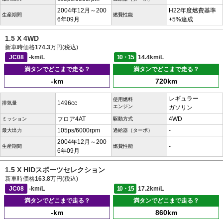
2004年12月～200
H22年度燃費基準
生産期間
燃費性能
6年09月
+5%達成
1.5 X 4WD
新車時価格
174.3
万円(税込)
JC08
-km/L
10・15
14.4km/L
満タンでどこまで走る？
満タンでどこまで走る？
-km
720km
レギュラー
使用燃料
1496cc
排気量
エンジン
ガソリン
フロア4AT
4WD
ミッション
駆動方式
105ps/6000rpm
-
最大出力
過給器（ターボ）
2004年12月～200
-
生産期間
燃費性能
6年09月
1.5 X HIDスポーツセレクション
新車時価格
163.8
万円(税込)
JC08
-km/L
10・15
17.2km/L
満タンでどこまで走る？
満タンでどこまで走る？
-km
860km