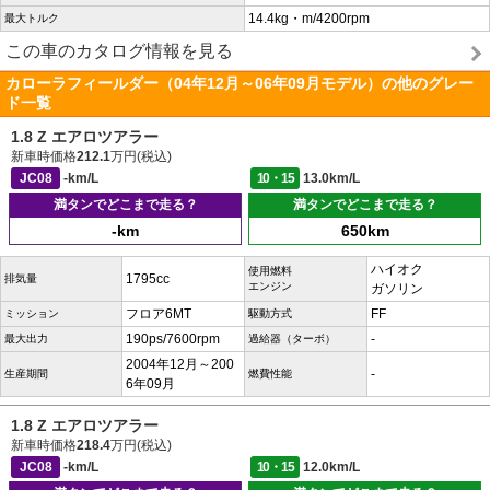
14.4kg・m/4200rpm
最大トルク
この車のカタログ情報を見る
カローラフィールダー（04年12月～06年09月モデル）の他のグレー
ド一覧
1.8 Z エアロツアラー
新車時価格
212.1
万円(税込)
JC08
-km/L
10・15
13.0km/L
満タンでどこまで走る？
満タンでどこまで走る？
-km
650km
ハイオク
使用燃料
1795cc
排気量
エンジン
ガソリン
フロア6MT
FF
ミッション
駆動方式
190ps/7600rpm
-
最大出力
過給器（ターボ）
2004年12月～200
-
生産期間
燃費性能
6年09月
1.8 Z エアロツアラー
新車時価格
218.4
万円(税込)
JC08
-km/L
10・15
12.0km/L