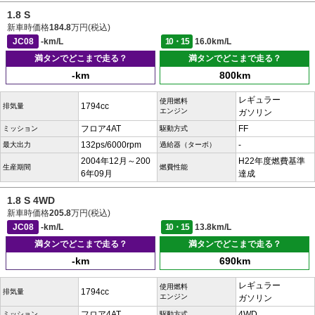
1.8 S
新車時価格
184.8
万円(税込)
JC08
-km/L
10・15
16.0km/L
満タンでどこまで走る？
満タンでどこまで走る？
-km
800km
レギュラー
使用燃料
1794cc
排気量
エンジン
ガソリン
フロア4AT
FF
ミッション
駆動方式
132ps/6000rpm
-
最大出力
過給器（ターボ）
2004年12月～200
H22年度燃費基準
生産期間
燃費性能
6年09月
達成
1.8 S 4WD
新車時価格
205.8
万円(税込)
JC08
-km/L
10・15
13.8km/L
満タンでどこまで走る？
満タンでどこまで走る？
-km
690km
レギュラー
使用燃料
1794cc
排気量
エンジン
ガソリン
フロア4AT
4WD
ミッション
駆動方式