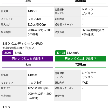
-km
860km
レギュラー
使用燃料
1496cc
排気量
エンジン
ガソリン
フロア4AT
FF
ミッション
駆動方式
110ps/6000rpm
-
最大出力
過給器（ターボ）
2004年12月～200
H22年度燃費基準
生産期間
燃費性能
6年09月
+5%達成
1.5 X Gエディション 4WD
新車時価格
189
万円(税込)
JC08
-km/L
10・15
14.4km/L
満タンでどこまで走る？
満タンでどこまで走る？
-km
720km
レギュラー
使用燃料
1496cc
排気量
エンジン
ガソリン
フロア4AT
4WD
ミッション
駆動方式
105ps/6000rpm
-
最大出力
過給器（ターボ）
2004年12月～200
-
生産期間
燃費性能
6年09月
1.5 X