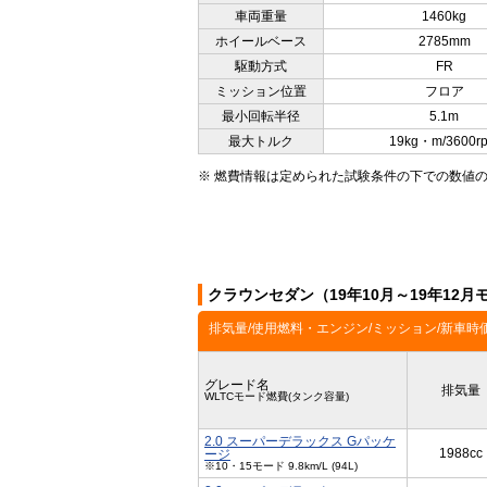
車両重量
1460kg
ホイールベース
2785mm
駆動方式
FR
ミッション位置
フロア
最小回転半径
5.1m
最大トルク
19kg・m/3600r
※ 燃費情報は定められた試験条件の下での数値
クラウンセダン（19年10月～19年12
排気量/使用燃料・エンジン/ミッション/新車時
グレード名
排気量
WLTCモード燃費(タンク容量)
2.0 スーパーデラックス Gパッケ
1988cc
ージ
※10・15モード 9.8km/L (94L)