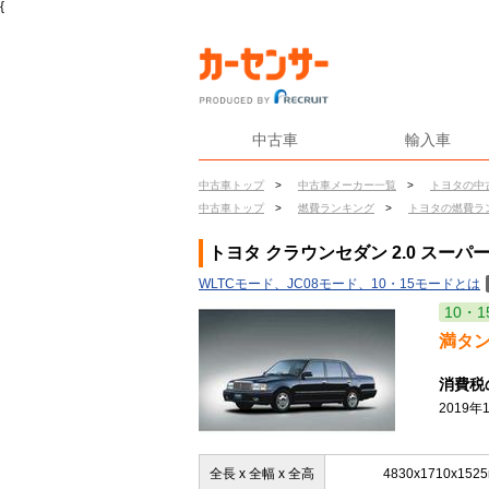
{
中古車
輸入車
中古車トップ
>
中古車メーカー一覧
>
トヨタの中
中古車トップ
>
燃費ランキング
>
トヨタの燃費ラ
トヨタ クラウンセダン 2.0 スー
WLTCモード、JC08モード、10・15モードとは
10・1
満タ
消費税
2019
全長 x 全幅 x 全高
4830x1710x152