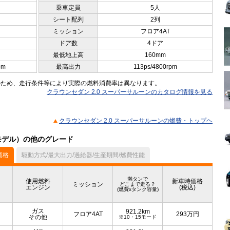
乗車定員
5人
シート配列
2列
ミッション
フロア4AT
ドア数
4ドア
最低地上高
160mm
pm
最高出力
113ps/4800rpm
のため、走行条件等により実際の燃料消費率は異なります。
クラウンセダン 2.0 スーパーサルーンのカタログ情報を見る
クラウンセダン 2.0 スーパーサルーンの燃費・トップヘ
月モデル）の他のグレード
価格
駆動方式/最大出力/過給器/生産期間/燃費性能
満タンで
使用燃料
新車時価格
ミッション
どこまで走る？
エンジン
(税込)
(燃費xタンク容量)
ガス
921.2km
フロア4AT
293
万円
その他
※10・15モード