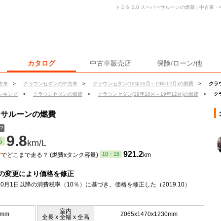
トヨタ 2.0 スーパーサルーンの燃費 | 中古
カタログ
中古車販売店
保険/ローン/他
古車
>
クラウンセダンの中古車
>
クラウンセダン(19年10月～19年12月)の燃費
>
クラ
ンキング
>
クラウンセダンの燃費
>
クラウンセダン(19年10月～19年12月)の燃費
>
ク
パーサルーンの燃費
？
9.8
5
km/L
ン
921.2
10・15
でどこまで走る？ (燃費xタンク容量)
km
の変更により価格を修正
年10月1日以降の消費税率（10％）に基づき、価格を修正した（2019.10）
室内
5mm
2065x1470x1230mm
全長 x 全幅 x 全高