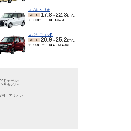
スズキ ソリオ
17.8
22.3
WLTC
～
km/L
※ JC08モード
18
～
32
km/L
スズキ ワゴンR
20.9
25.2
WLTC
～
km/L
※ JC08モード
18.4
～
33.4
km/L
06月モデル)
09月モデル)
SAI
アリオン