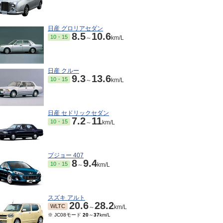
日産 グロリアセダン
8.5
10.6
10・15
～
km/L
日産 クルー
9.3
13.6
10・15
～
km/L
日産 セドリックセダン
7.2
11
10・15
～
km/L
プジョー 407
8
9.4
10・15
～
km/L
スズキ アルト
20.6
28.2
WLTC
～
km/L
※ JC08モード
20
～
37
km/L