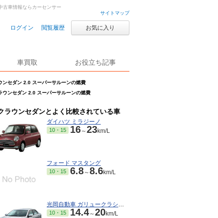
車・中古車情報ならカーセンサー
サイトマップ
ログイン
閲覧履歴
お気に入り
車買取
お役立ち記事
ウンセダン 2.0 スーパーサルーンの燃費
ラウンセダン 2.0 スーパーサルーンの燃費
クラウンセダンとよく比較されている車
ダイハツ ミラジーノ
16
23
10・15
～
km/L
フォード マスタング
6.8
8.6
10・15
～
km/L
光岡自動車 ガリュークラシック
14.4
20
10・15
～
km/L