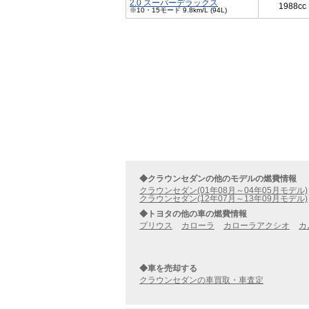
2.0 スーパーデラックス
1988cc
※10・15モード 9.8km/L (94L)
◆クラウンセダンの他のモデルの燃費情報
クラウンセダン(01年08月～04年05月モデル)
クラウンセダン(12年07月～13年09月モデル)
◆トヨタの他の車の燃費情報
プリウス
カローラ
カローラアクシオ
カ
◆車を売却する
クラウンセダンの車買取・車査定