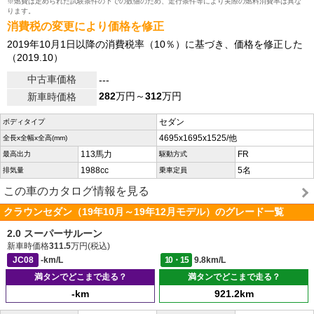
※燃費は定められた試験条件の下での数値のため、走行条件等により実際の燃料消費率は異な
ります。
消費税の変更により価格を修正
2019年10月1日以降の消費税率（10％）に基づき、価格を修正した
（2019.10）
中古車価格
---
282
万円～
312
万円
新車時価格
セダン
ボディタイプ
4695x1695x1525/他
全長x全幅x全高(mm)
113馬力
FR
最高出力
駆動方式
1988cc
5名
排気量
乗車定員
この車のカタログ情報を見る
クラウンセダン（19年10月～19年12月モデル）のグレード一覧
2.0 スーパーサルーン
新車時価格
311.5
万円(税込)
JC08
-km/L
10・15
9.8km/L
満タンでどこまで走る？
満タンでどこまで走る？
-km
921.2km