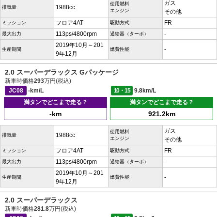
ガス
使用燃料
1988cc
排気量
エンジン
その他
フロア4AT
FR
ミッション
駆動方式
113ps/4800rpm
-
最大出力
過給器（ターボ）
2019年10月～201
-
生産期間
燃費性能
9年12月
2.0 スーパーデラックス Gパッケージ
新車時価格
293
万円(税込)
JC08
-km/L
10・15
9.8km/L
満タンでどこまで走る？
満タンでどこまで走る？
-km
921.2km
ガス
使用燃料
1988cc
排気量
エンジン
その他
フロア4AT
FR
ミッション
駆動方式
113ps/4800rpm
-
最大出力
過給器（ターボ）
2019年10月～201
-
生産期間
燃費性能
9年12月
2.0 スーパーデラックス
新車時価格
281.8
万円(税込)