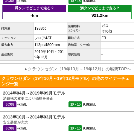
JC08
-km/L
10・15
9.8km/L
満タンでどこまで走る？
満タンでどこまで走る？
-km
921.2km
ガス
使用燃料
1988cc
排気量
エンジン
その他
フロア4AT
FR
ミッション
駆動方式
113ps/4800rpm
-
最大出力
過給器（ターボ）
2019年10月～201
-
生産期間
燃費性能
9年12月
▲クラウンセダン（19年10月～19年12月）の燃費TOPへ
クラウンセダン（19年10月～19年12月モデル）の他のマイナーチェ
ンジ一覧
2014年04月～2019年09月モデル
消費税の変更により価格を修正
JC08
-km/L
10・15
9.8km/L
2013年10月～2014年03月モデル
安全装備が充実
JC08
-km/L
10・15
9.8km/L