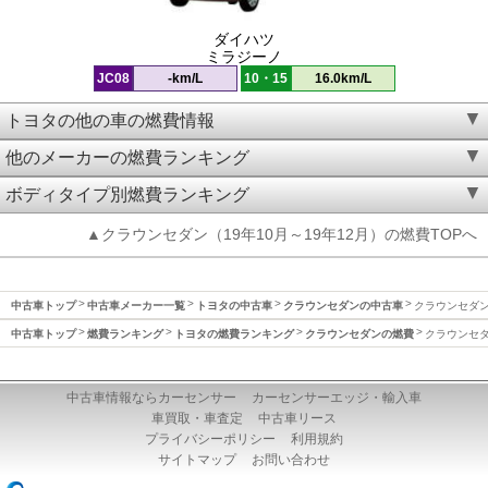
ダイハツ
ミラジーノ
JC08
-km/L
10・15
16.0km/L
トヨタの他の車の燃費情報
他のメーカーの燃費ランキング
ボディタイプ別燃費ランキング
▲クラウンセダン（19年10月～19年12月）の燃費TOPへ
中古車トップ
中古車メーカー一覧
トヨタの中古車
クラウンセダンの中古車
クラウンセダン(
中古車トップ
燃費ランキング
トヨタの燃費ランキング
クラウンセダンの燃費
クラウンセダン
中古車情報ならカーセンサー
カーセンサーエッジ・輸入車
車買取・車査定
中古車リース
プライバシーポリシー
利用規約
サイトマップ
お問い合わせ