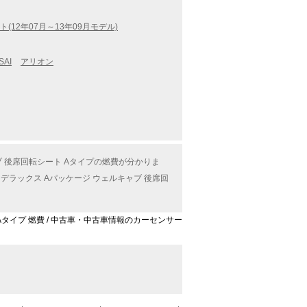
(12年07月～13年09月モデル)
SAI
アリオン
ブ 後席回転シート Aタイプの燃費が分かりま
ラックス Aパッケージ ウェルキャブ 後席回
Aタイプ 燃費 / 中古車・中古車情報のカーセンサー