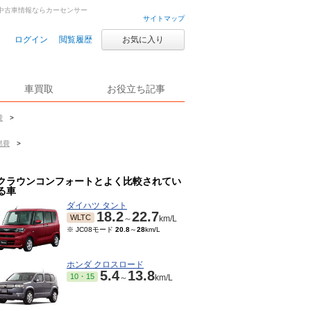
車・中古車情報ならカーセンサー
サイトマップ
ログイン
閲覧履歴
お気に入り
車買取
お役立ち記事
費
>
燃費
>
クラウンコンフォートとよく比較されてい
る車
ダイハツ タント
18.2
22.7
WLTC
～
km/L
※ JC08モード
20.8
～
28
km/L
ホンダ クロスロード
5.4
13.8
10・15
～
km/L