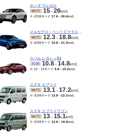
ホンダ ヴェゼル
15
26
WLTC
～
km/L
※ JC08モード
17.6
～
30.4
km/L
メルセデス・ベンツ Cクラスワゴン
12.3
18.8
WLTC
～
km/L
※ JC08モード
10.8
～
21.3
km/L
スバル レガシィB4
10.8
14.8
JC08
～
km/L
※ 10・15モード
9.8
～
15.2
km/L
スズキ エブリイ
13.1
17.2
WLTC
～
km/L
※ JC08モード
13.8
～
22.1
km/L
スズキ エブリイワゴン
13
15.1
WLTC
～
km/L
※ JC08モード
13.8
～
19.4
km/L