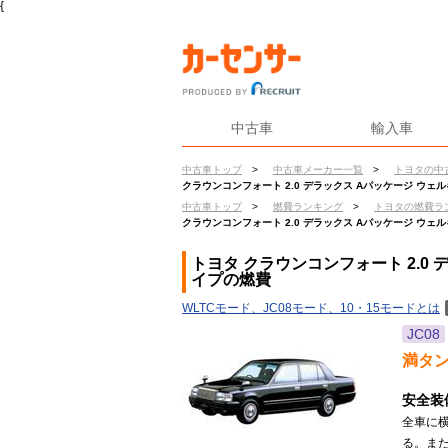
{
中古車
輸入車
中古車トップ
>
中古車メーカー一覧
>
トヨタの中
クラウンコンフォート 2.0 デラックス Aパッケージ ウェ
中古車トップ
>
燃費ランキング
>
トヨタの燃費ラ
クラウンコンフォート 2.0 デラックス Aパッケージ ウェ
トヨタ クラウンコンフォート 2.0
イプの燃費
WLTCモード、JC08モード、10・15モードとは
JC08
満タ
安全装
全車に横
る。ま