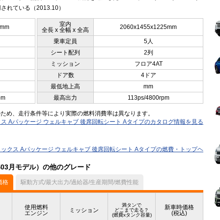
されている（2013.10）
室内
5mm
2060x1455x1225mm
全長 x 全幅 x 全高
乗車定員
5人
シート配列
2列
ミッション
フロア4AT
ドア数
4ドア
最低地上高
mm
pm
最高出力
113ps/4800rpm
のため、走行条件等により実際の燃料消費率は異なります。
ックス Aパッケージ ウェルキャブ 後席回転シート Aタイプのカタログ情報を見る
デラックス Aパッケージ ウェルキャブ 後席回転シート Aタイプの燃費・トップヘ
年03月モデル）の他のグレード
価格
駆動方式/最大出力/過給器/生産期間/燃費性能
満タンで
使用燃料
新車時価格
ミッション
どこまで走る？
エンジン
(税込)
(燃費xタンク容量)