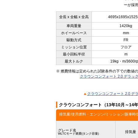
ーが採用
全長 x 全幅 x 全高
4695x1695x152
車両重量
1420kg
ホイールベース
mm
駆動方式
FR
ミッション位置
フロア
最小回転半径
m
最大トルク
19kg・m/3600r
※ 燃費情報は定められた試験条件の下での数値
クラウンコンフォート 2.0 デラ
クラウンコンフォート 2.0 
クラウンコンフォート（13年10月～14
排気量/使用燃料・エンジン/ミッション/新車時
グレード名
排気量
WLTCモード燃費(タンク容量)