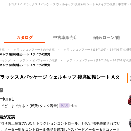
トヨタ 2.0 デラックス Aパッケージ ウェルキャブ 後席回転シート Aタイプの燃費 | 中古
カタログ
中古車販売店
保険/ローン/他
古車
>
クラウンコンフォートの中古車
>
クラウンコンフォート(13年10月～14年03月)の燃
ルキャブ 後席回転シート Aタイプの燃費
ンキング
>
クラウンコンフォートの燃費
>
クラウンコンフォート(13年10月～14年03月)の
ルキャブ 後席回転シート Aタイプの燃費
 デラックス Aパッケージ ウェルキャブ 後席回転シート Aタ
？
-
km/L
ン
-
JC08
でどこまで走る？ (燃費xタンク容量)
km
備が充実
滑り防止装置のVSCとトラクションコントロール、TRCが標準装備されてい
た、メーター照度コントロール機能を追加したスピードメーター＆タコメータ