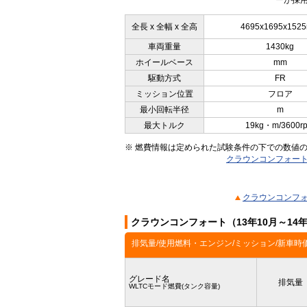
ーが採用
全長 x 全幅 x 全高
4695x1695x152
車両重量
1430kg
ホイールベース
mm
駆動方式
FR
ミッション位置
フロア
最小回転半径
m
最大トルク
19kg・m/3600r
※ 燃費情報は定められた試験条件の下での数値
クラウンコンフォート 
クラウンコンフォ
クラウンコンフォート（13年10月～14
排気量/使用燃料・エンジン/ミッション/新車時
グレード名
排気量
WLTCモード燃費(タンク容量)