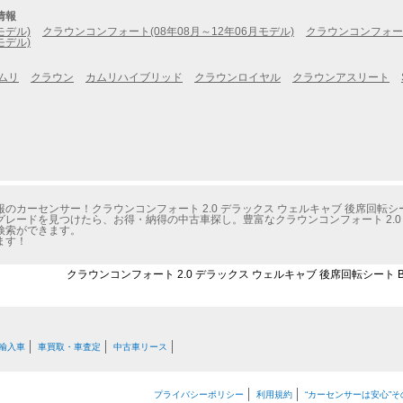
情報
モデル)
クラウンコンフォート(08年08月～12年06月モデル)
クラウンコンフォート
モデル)
ムリ
クラウン
カムリハイブリッド
クラウンロイヤル
クラウンアスリート
カーセンサー！クラウンコンフォート 2.0 デラックス ウェルキャブ 後席回転シ
レードを見つけたら、お得・納得の中古車探し。豊富なクラウンコンフォート 2.0 デ
検索ができます。
ます！
クラウンコンフォート 2.0 デラックス ウェルキャブ 後席回転シート 
輸入車
車買取・車査定
中古車リース
プライバシーポリシー
利用規約
“カーセンサーは安心”そ