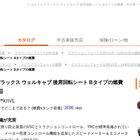
トヨタ 2.0 デラックス ウェルキャブ 後席回転シート Bタイプの燃費 | 中古
カタログ
中古車販売店
保険/ローン/他
古車
>
クラウンコンフォートの中古車
>
クラウンコンフォート(13年10月～14年03月)の燃
回転シート Bタイプの燃費
ンキング
>
クラウンコンフォートの燃費
>
クラウンコンフォート(13年10月～14年03月)の
回転シート Bタイプの燃費
 デラックス ウェルキャブ 後席回転シート Bタイプの燃費
？
-
km/L
ン
-
JC08
でどこまで走る？ (燃費xタンク容量)
km
備が充実
滑り防止装置のVSCとトラクションコントロール、TRCが標準装備されてい
た、メーター照度コントロール機能を追加したスピードメーター＆タコメータ