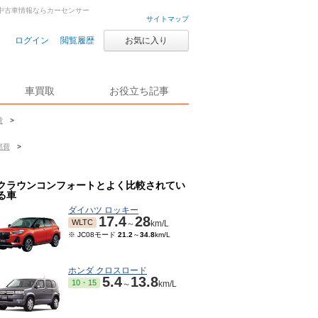
車・中古車情報ならカーセンサー
サイトマップ
ログイン
閲覧履歴
お気に入り
車買取
お役立ち記事
費
>
燃費
>
クラウンコンフォートとよく比較されてい
る車
ダイハツ ロッキー
17.4
28
WLTC
～
km/L
※ JC08モード
21.2
～
34.8
km/L
ホンダ クロスロード
5.4
13.8
10・15
～
km/L