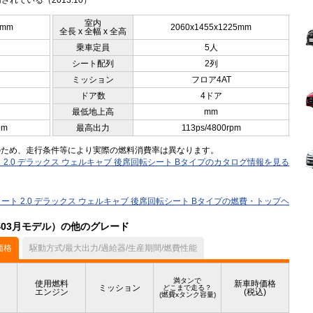
されている（2013.10）
室内
5mm
2060x1455x1225mm
全長 x 全幅 x 全高
乗車定員
5人
シート配列
2列
ミッション
フロア4AT
ドア数
4ドア
最低地上高
mm
pm
最高出力
113ps/4800rpm
のため、走行条件等により実際の燃料消費率は異なります。
2.0 デラックス ウェルキャブ 後席回転シート Bタイプのカタログ情報を見る
ート 2.0 デラックス ウェルキャブ 後席回転シート Bタイプの燃費・トップヘ
年03月モデル）の他のグレード
価格
駆動方式/最大出力/過給器/生産期間/燃費性能
満タンで
使用燃料
新車時価格
ミッション
どこまで走る？
エンジン
(税込)
(燃費xタンク容量)