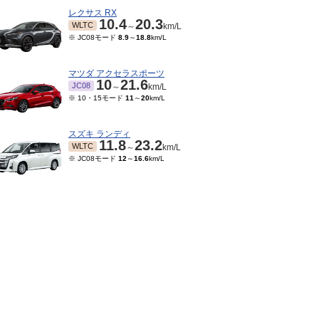
レクサス RX
10.4
20.3
WLTC
～
km/L
※ JC08モード
8.9
～
18.8
km/L
マツダ アクセラスポーツ
10
21.6
JC08
～
km/L
※ 10・15モード
11
～
20
km/L
スズキ ランディ
11.8
23.2
WLTC
～
km/L
※ JC08モード
12
～
16.6
km/L