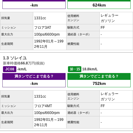
-km
624km
レギュラー
使用燃料
1331cc
排気量
エンジン
ガソリン
フロア3AT
FF
ミッション
駆動方式
100ps/6600rpm
-
最大出力
過給器（ターボ）
1992年01月～199
-
生産期間
燃費性能
2年11月
1.3 ソレイユ
新車時価格
66.8
万円(税抜)
JC08
-km/L
10・15
18.8km/L
満タンでどこまで走る？
満タンでどこまで走る？
-km
752km
レギュラー
使用燃料
1331cc
排気量
エンジン
ガソリン
フロア4MT
FF
ミッション
駆動方式
100ps/6600rpm
-
最大出力
過給器（ターボ）
1992年01月～199
-
生産期間
燃費性能
2年11月