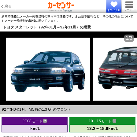
戻る
お気に入り
メニュー
新車時価格はメーカー発表当時の車両本体価格です。また基本情報など、その他の項目について
もメーカー発表時の情報に基いています。
トヨタ スターレット（92年01月～92年11月）の燃費
1/3
92年(H04)1月、MC時の1.3 GTのフロント
JC08モード
10・15モード
-km/L
13.2～18.8km/L