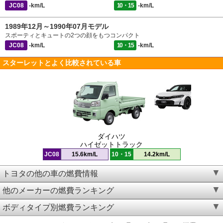
JC08
-km/L
10・15
-km/L
1989年12月～1990年07月モデル
スポーティとキュートの2つの顔をもつコンパクト
JC08
-km/L
10・15
-km/L
スターレットとよく比較されている車
ダイハツ
ハイゼットトラック
JC08
15.6km/L
10・15
14.2km/L
トヨタの他の車の燃費情報
他のメーカーの燃費ランキング
ボディタイプ別燃費ランキング