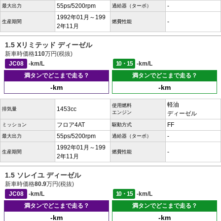
55ps/5200rpm
-
最大出力
過給器（ターボ）
1992年01月～199
-
生産期間
燃費性能
2年11月
1.5 Xリミテッド ディーゼル
新車時価格
110
万円(税抜)
JC08
-km/L
10・15
-km/L
満タンでどこまで走る？
満タンでどこまで走る？
-km
-km
軽油
使用燃料
1453cc
排気量
エンジン
ディーゼル
フロア4AT
FF
ミッション
駆動方式
55ps/5200rpm
-
最大出力
過給器（ターボ）
1992年01月～199
-
生産期間
燃費性能
2年11月
1.5 ソレイユ ディーゼル
新車時価格
80.9
万円(税抜)
JC08
-km/L
10・15
-km/L
満タンでどこまで走る？
満タンでどこまで走る？
-km
-km