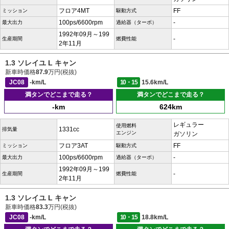
フロア4MT
FF
ミッション
駆動方式
100ps/6600rpm
-
最大出力
過給器（ターボ）
1992年09月～199
-
生産期間
燃費性能
2年11月
1.3 ソレイユ L キャン
新車時価格
87.9
万円(税抜)
JC08
-km/L
10・15
15.6km/L
満タンでどこまで走る？
満タンでどこまで走る？
-km
624km
レギュラー
使用燃料
1331cc
排気量
エンジン
ガソリン
フロア3AT
FF
ミッション
駆動方式
100ps/6600rpm
-
最大出力
過給器（ターボ）
1992年09月～199
-
生産期間
燃費性能
2年11月
1.3 ソレイユ L キャン
新車時価格
83.3
万円(税抜)
JC08
-km/L
10・15
18.8km/L