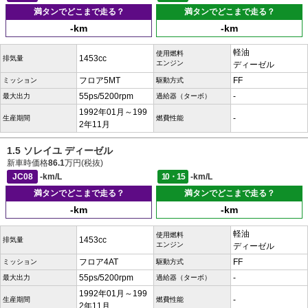
満タンでどこまで走る？
満タンでどこまで走る？
-km
-km
軽油
使用燃料
1453cc
排気量
エンジン
ディーゼル
フロア5MT
FF
ミッション
駆動方式
55ps/5200rpm
-
最大出力
過給器（ターボ）
1992年01月～199
-
生産期間
燃費性能
2年11月
1.5 ソレイユ ディーゼル
新車時価格
86.1
万円(税抜)
JC08
-km/L
10・15
-km/L
満タンでどこまで走る？
満タンでどこまで走る？
-km
-km
軽油
使用燃料
1453cc
排気量
エンジン
ディーゼル
フロア4AT
FF
ミッション
駆動方式
55ps/5200rpm
-
最大出力
過給器（ターボ）
1992年01月～199
-
生産期間
燃費性能
2年11月