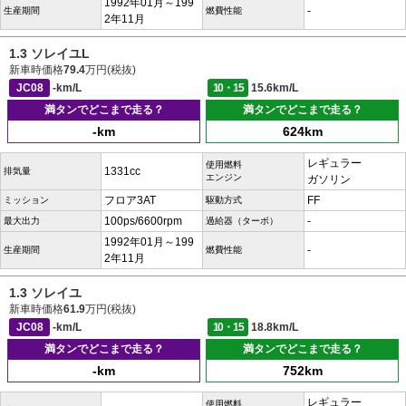
1992年01月～199
-
生産期間
燃費性能
2年11月
1.3 ソレイユL
新車時価格
79.4
万円(税抜)
JC08
-km/L
10・15
15.6km/L
満タンでどこまで走る？
満タンでどこまで走る？
-km
624km
レギュラー
使用燃料
1331cc
排気量
エンジン
ガソリン
フロア3AT
FF
ミッション
駆動方式
100ps/6600rpm
-
最大出力
過給器（ターボ）
1992年01月～199
-
生産期間
燃費性能
2年11月
1.3 ソレイユ
新車時価格
61.9
万円(税抜)
JC08
-km/L
10・15
18.8km/L
満タンでどこまで走る？
満タンでどこまで走る？
-km
752km
レギュラー
使用燃料