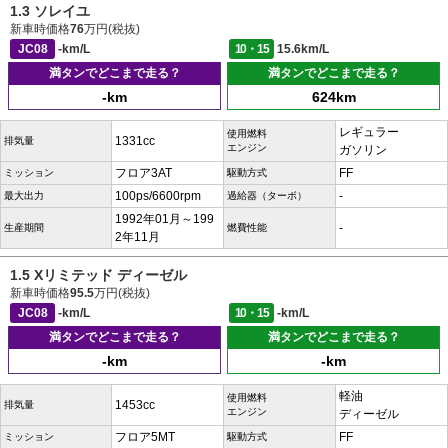
1.3 ソレイユ
新車時価格
76
万円(税抜)
JC08
-km/L
10・15
15.6km/L
満タンでどこまで走る？
満タンでどこまで走る？
-km
624km
レギュラー
使用燃料
1331cc
排気量
エンジン
ガソリン
フロア3AT
FF
ミッション
駆動方式
100ps/6600rpm
-
最大出力
過給器（ターボ）
1992年01月～199
-
生産期間
燃費性能
2年11月
1.5 Xリミテッド ディーゼル
新車時価格
95.5
万円(税抜)
JC08
-km/L
10・15
-km/L
満タンでどこまで走る？
満タンでどこまで走る？
-km
-km
軽油
使用燃料
1453cc
排気量
エンジン
ディーゼル
フロア5MT
FF
ミッション
駆動方式