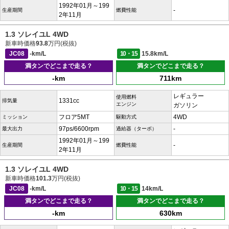
1992年01月～199
-
生産期間
燃費性能
2年11月
1.3 ソレイユL 4WD
新車時価格
93.8
万円(税抜)
JC08
-km/L
10・15
15.8km/L
満タンでどこまで走る？
満タンでどこまで走る？
-km
711km
レギュラー
使用燃料
1331cc
排気量
エンジン
ガソリン
フロア5MT
4WD
ミッション
駆動方式
97ps/6600rpm
-
最大出力
過給器（ターボ）
1992年01月～199
-
生産期間
燃費性能
2年11月
1.3 ソレイユL 4WD
新車時価格
101.3
万円(税抜)
JC08
-km/L
10・15
14km/L
満タンでどこまで走る？
満タンでどこまで走る？
-km
630km