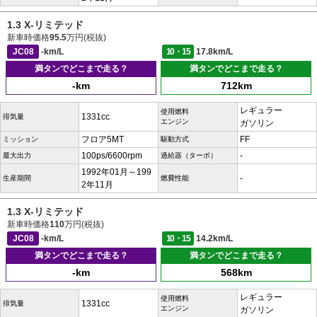
1.3 X-リミテッド
新車時価格
95.5
万円(税抜)
JC08
-km/L
10・15
17.8km/L
満タンでどこまで走る？
満タンでどこまで走る？
-km
712km
レギュラー
使用燃料
1331cc
排気量
エンジン
ガソリン
フロア5MT
FF
ミッション
駆動方式
100ps/6600rpm
-
最大出力
過給器（ターボ）
1992年01月～199
-
生産期間
燃費性能
2年11月
1.3 X-リミテッド
新車時価格
110
万円(税抜)
JC08
-km/L
10・15
14.2km/L
満タンでどこまで走る？
満タンでどこまで走る？
-km
568km
レギュラー
使用燃料
1331cc
排気量
エンジン
ガソリン