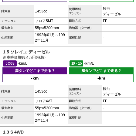
軽油
使用燃料
1453cc
排気量
エンジン
ディーゼル
フロア5MT
FF
ミッション
駆動方式
55ps/5200rpm
-
最大出力
過給器（ターボ）
1992年01月～199
-
生産期間
燃費性能
2年11月
1.5 ソレイユ ディーゼル
新車時価格
88.4
万円(税抜)
JC08
-km/L
10・15
-km/L
満タンでどこまで走る？
満タンでどこまで走る？
-km
-km
軽油
使用燃料
1453cc
排気量
エンジン
ディーゼル
フロア4AT
FF
ミッション
駆動方式
55ps/5200rpm
-
最大出力
過給器（ターボ）
1992年01月～199
-
生産期間
燃費性能
2年11月
1.3 S 4WD