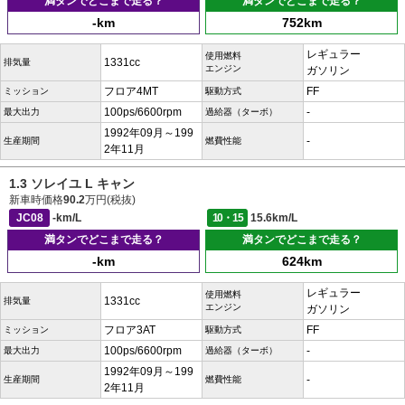
満タンでどこまで走る？
満タンでどこまで走る？
-km
752km
レギュラー
使用燃料
1331cc
排気量
エンジン
ガソリン
フロア4MT
FF
ミッション
駆動方式
100ps/6600rpm
-
最大出力
過給器（ターボ）
1992年09月～199
-
生産期間
燃費性能
2年11月
1.3 ソレイユ L キャン
新車時価格
90.2
万円(税抜)
JC08
-km/L
10・15
15.6km/L
満タンでどこまで走る？
満タンでどこまで走る？
-km
624km
レギュラー
使用燃料
1331cc
排気量
エンジン
ガソリン
フロア3AT
FF
ミッション
駆動方式
100ps/6600rpm
-
最大出力
過給器（ターボ）
1992年09月～199
-
生産期間
燃費性能
2年11月