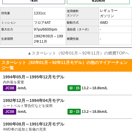
-km
630km
レギュラー
使用燃料
1331cc
排気量
エンジン
ガソリン
フロア4AT
4WD
ミッション
駆動方式
97ps/6600rpm
-
最大出力
過給器（ターボ）
1992年09月～199
-
生産期間
燃費性能
2年11月
▲スターレット（92年01月～92年11月）の燃費TOPへ
スターレット（92年01月～92年11月モデル）の他のマイナーチェン
ジ一覧
1994年05月～1995年12月モデル
内外装を変更
JC08
-km/L
10・15
13.2～18.8km/L
1992年12月～1994年04月モデル
シートベルト警告灯などを採用
JC08
-km/L
10・15
13.2～18.8km/L
1990年08月～1991年12月モデル
4WD車の追加と装備の充実