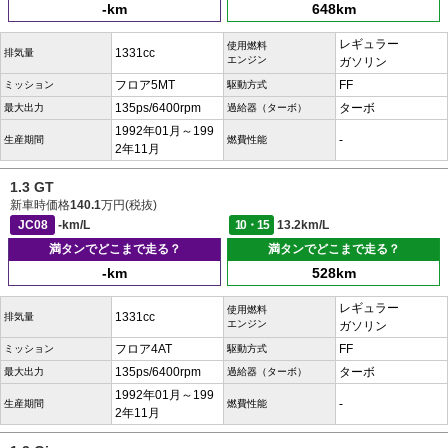
-km
648km
レギュラー
使用燃料
1331cc
排気量
エンジン
ガソリン
フロア5MT
FF
ミッション
駆動方式
135ps/6400rpm
ターボ
最大出力
過給器（ターボ）
1992年01月～199
-
生産期間
燃費性能
2年11月
1.3 GT
新車時価格
140.1
万円(税抜)
JC08
-km/L
10・15
13.2km/L
満タンでどこまで走る？
満タンでどこまで走る？
-km
528km
レギュラー
使用燃料
1331cc
排気量
エンジン
ガソリン
フロア4AT
FF
ミッション
駆動方式
135ps/6400rpm
ターボ
最大出力
過給器（ターボ）
1992年01月～199
-
生産期間
燃費性能
2年11月