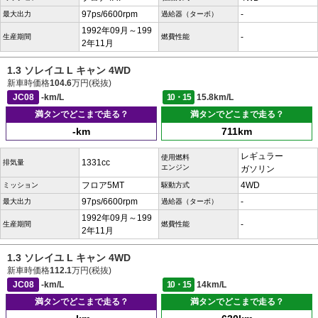
97ps/6600rpm
-
最大出力
過給器（ターボ）
1992年09月～199
-
生産期間
燃費性能
2年11月
1.3 ソレイユ L キャン 4WD
新車時価格
104.6
万円(税抜)
JC08
-km/L
10・15
15.8km/L
満タンでどこまで走る？
満タンでどこまで走る？
-km
711km
レギュラー
使用燃料
1331cc
排気量
エンジン
ガソリン
フロア5MT
4WD
ミッション
駆動方式
97ps/6600rpm
-
最大出力
過給器（ターボ）
1992年09月～199
-
生産期間
燃費性能
2年11月
1.3 ソレイユ L キャン 4WD
新車時価格
112.1
万円(税抜)
JC08
-km/L
10・15
14km/L
満タンでどこまで走る？
満タンでどこまで走る？