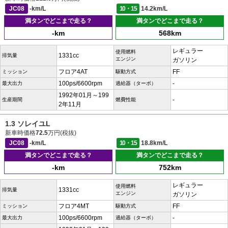
JC08
-km/L
10・15
14.2km/L
満タンでどこまで走る？
満タンでどこまで走る？
-km
568km
レギュラー
使用燃料
1331cc
排気量
エンジン
ガソリン
フロア4AT
FF
ミッション
駆動方式
100ps/6600rpm
-
最大出力
過給器（ターボ）
1992年01月～199
-
生産期間
燃費性能
2年11月
1.3 ソレイユL
新車時価格
72.5
万円(税抜)
JC08
-km/L
10・15
18.8km/L
満タンでどこまで走る？
満タンでどこまで走る？
-km
752km
レギュラー
使用燃料
1331cc
排気量
エンジン
ガソリン
フロア4MT
FF
ミッション
駆動方式
100ps/6600rpm
-
最大出力
過給器（ターボ）