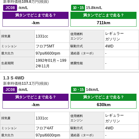
新車時価格
109.6
万円(税抜)
JC08
-km/L
10・15
15.8km/L
満タンでどこまで走る？
満タンでどこまで走る？
-km
711km
レギュラー
使用燃料
1331cc
排気量
エンジン
ガソリン
フロア5MT
4WD
ミッション
駆動方式
97ps/6600rpm
-
最大出力
過給器（ターボ）
1992年01月～199
-
生産期間
燃費性能
2年11月
1.3 S 4WD
新車時価格
117.1
万円(税抜)
JC08
-km/L
10・15
14km/L
満タンでどこまで走る？
満タンでどこまで走る？
-km
630km
レギュラー
使用燃料
1331cc
排気量
エンジン
ガソリン
フロア4AT
4WD
ミッション
駆動方式
97ps/6600rpm
-
最大出力
過給器（ターボ）