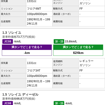
1331cc
排気量
エンジン
ガソリン
フロア4MT
FF
ミッション
駆動方式
100ps/6600rpm
-
最大出力
過給器（ターボ）
1992年01月～199
-
生産期間
燃費性能
2年11月
1.3 ソレイユ
新車時価格
73.7
万円(税抜)
JC08
-km/L
10・15
15.6km/L
満タンでどこまで走る？
満タンでどこまで走る？
-km
624km
レギュラー
使用燃料
1331cc
排気量
エンジン
ガソリン
フロア3AT
FF
ミッション
駆動方式
100ps/6600rpm
-
最大出力
過給器（ターボ）
1992年01月～199
-
生産期間
燃費性能
2年11月
1.5 ソレイユ ディーゼル
新車時価格
66.8
万円(税抜)
JC08
-km/L
10・15
-km/L