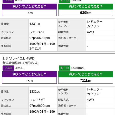
JC08
-km/L
10・15
14km/L
満タンでどこまで走る？
満タンでどこまで走る？
-km
630km
レギュラー
使用燃料
1331cc
排気量
エンジン
ガソリン
フロア4AT
4WD
ミッション
駆動方式
97ps/6600rpm
-
最大出力
過給器（ターボ）
1992年01月～199
-
生産期間
燃費性能
2年11月
1.3 ソレイユL 4WD
新車時価格
96.1
万円(税抜)
JC08
-km/L
10・15
15.8km/L
満タンでどこまで走る？
満タンでどこまで走る？
-km
711km
レギュラー
使用燃料
1331cc
排気量
エンジン
ガソリン
フロア5MT
4WD
ミッション
駆動方式
97ps/6600rpm
-
最大出力
過給器（ターボ）
1992年01月～199
-
生産期間
燃費性能