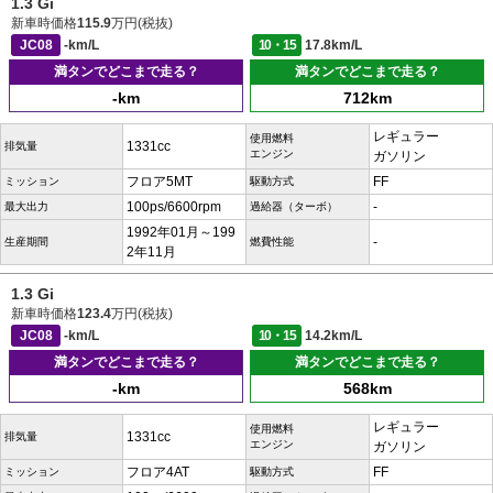
1.3 Gi
新車時価格
115.9
万円(税抜)
JC08
-km/L
10・15
17.8km/L
満タンでどこまで走る？
満タンでどこまで走る？
-km
712km
レギュラー
使用燃料
1331cc
排気量
エンジン
ガソリン
フロア5MT
FF
ミッション
駆動方式
100ps/6600rpm
-
最大出力
過給器（ターボ）
1992年01月～199
-
生産期間
燃費性能
2年11月
1.3 Gi
新車時価格
123.4
万円(税抜)
JC08
-km/L
10・15
14.2km/L
満タンでどこまで走る？
満タンでどこまで走る？
-km
568km
レギュラー
使用燃料
1331cc
排気量
エンジン
ガソリン
フロア4AT
FF
ミッション
駆動方式