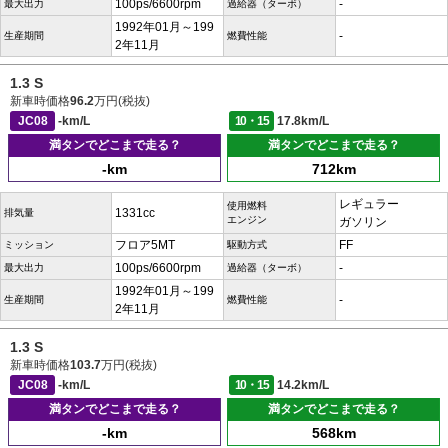
100ps/6600rpm
-
最大出力
過給器（ターボ）
1992年01月～199
-
生産期間
燃費性能
2年11月
1.3 S
新車時価格
96.2
万円(税抜)
JC08
-km/L
10・15
17.8km/L
満タンでどこまで走る？
満タンでどこまで走る？
-km
712km
レギュラー
使用燃料
1331cc
排気量
エンジン
ガソリン
フロア5MT
FF
ミッション
駆動方式
100ps/6600rpm
-
最大出力
過給器（ターボ）
1992年01月～199
-
生産期間
燃費性能
2年11月
1.3 S
新車時価格
103.7
万円(税抜)
JC08
-km/L
10・15
14.2km/L
満タンでどこまで走る？
満タンでどこまで走る？
-km
568km