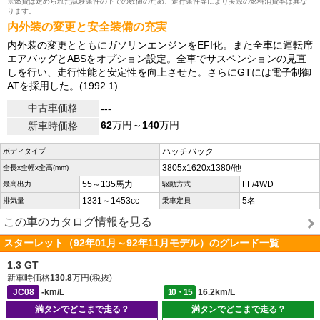
※燃費は定められた試験条件の下での数値のため、走行条件等により実際の燃料消費率は異な
ります。
内外装の変更と安全装備の充実
内外装の変更とともにガソリンエンジンをEFI化。また全車に運転席
エアバッグとABSをオプション設定。全車でサスペンションの見直
しを行い、走行性能と安定性を向上させた。さらにGTには電子制御
ATを採用した。(1992.1)
中古車価格
---
62
万円～
140
万円
新車時価格
ハッチバック
ボディタイプ
3805x1620x1380/他
全長x全幅x全高(mm)
55～135馬力
FF/4WD
最高出力
駆動方式
1331～1453cc
5名
排気量
乗車定員
この車のカタログ情報を見る
スターレット（92年01月～92年11月モデル）のグレード一覧
1.3 GT
新車時価格
130.8
万円(税抜)
JC08
-km/L
10・15
16.2km/L
満タンでどこまで走る？
満タンでどこまで走る？