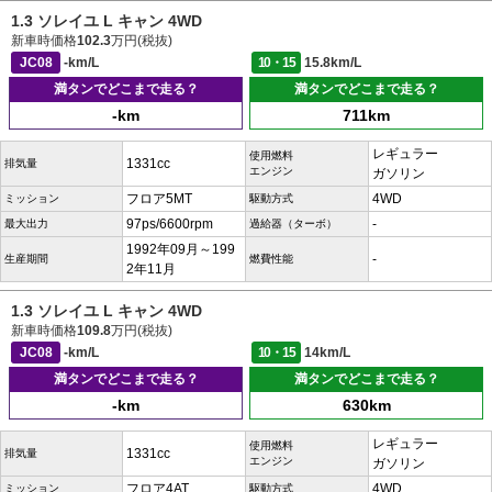
1.3 ソレイユ L キャン 4WD
新車時価格
102.3
万円(税抜)
JC08
-km/L
10・15
15.8km/L
満タンでどこまで走る？
満タンでどこまで走る？
-km
711km
レギュラー
使用燃料
1331cc
排気量
エンジン
ガソリン
フロア5MT
4WD
ミッション
駆動方式
97ps/6600rpm
-
最大出力
過給器（ターボ）
1992年09月～199
-
生産期間
燃費性能
2年11月
1.3 ソレイユ L キャン 4WD
新車時価格
109.8
万円(税抜)
JC08
-km/L
10・15
14km/L
満タンでどこまで走る？
満タンでどこまで走る？
-km
630km
レギュラー
使用燃料
1331cc
排気量
エンジン
ガソリン
フロア4AT
4WD
ミッション
駆動方式