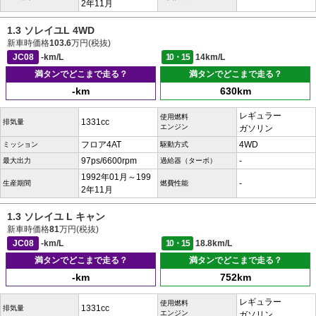
2年11月
1.3 ソレイユL 4WD
新車時価格
103.6
万円(税抜)
JC08
-km/L
10・15
14km/L
満タンでどこまで走る？
満タンでどこまで走る？
-km
630km
レギュラー
使用燃料
1331cc
排気量
エンジン
ガソリン
フロア4AT
4WD
ミッション
駆動方式
97ps/6600rpm
-
最大出力
過給器（ターボ）
1992年01月～199
-
生産期間
燃費性能
2年11月
1.3 ソレイユ L キャン
新車時価格
81
万円(税抜)
JC08
-km/L
10・15
18.8km/L
満タンでどこまで走る？
満タンでどこまで走る？
-km
752km
レギュラー
使用燃料
1331cc
排気量
エンジン
ガソリン