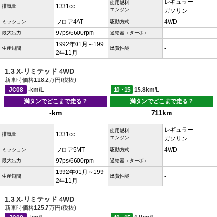
レギュラー
使用燃料
1331cc
排気量
エンジン
ガソリン
フロア4AT
4WD
ミッション
駆動方式
97ps/6600rpm
-
最大出力
過給器（ターボ）
1992年01月～199
-
生産期間
燃費性能
2年11月
1.3 X-リミテッド 4WD
新車時価格
118.2
万円(税抜)
JC08
-km/L
10・15
15.8km/L
満タンでどこまで走る？
満タンでどこまで走る？
-km
711km
レギュラー
使用燃料
1331cc
排気量
エンジン
ガソリン
フロア5MT
4WD
ミッション
駆動方式
97ps/6600rpm
-
最大出力
過給器（ターボ）
1992年01月～199
-
生産期間
燃費性能
2年11月
1.3 X-リミテッド 4WD
新車時価格
125.7
万円(税抜)