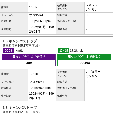
レギュラー
使用燃料
1331cc
排気量
エンジン
ガソリン
フロア4AT
FF
ミッション
駆動方式
100ps/6600rpm
-
最大出力
過給器（ターボ）
1992年01月～199
-
生産期間
燃費性能
2年11月
1.3 キャンバストップ
新車時価格
105.1
万円(税抜)
JC08
-km/L
10・15
17.2km/L
満タンでどこまで走る？
満タンでどこまで走る？
-km
688km
レギュラー
使用燃料
1331cc
排気量
エンジン
ガソリン
フロア5MT
FF
ミッション
駆動方式
100ps/6600rpm
-
最大出力
過給器（ターボ）
1992年01月～199
-
生産期間
燃費性能
2年11月
1.3 キャンバストップ
新車時価格
112.6
万円(税抜)