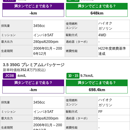
満タンでどこまで走る？
満タンでどこまで走る？
-km
648km
ハイオク
使用燃料
3456cc
排気量
エンジン
ガソリン
インパネ5AT
4WD
ミッション
駆動方式
280ps/6200rpm
-
最大出力
過給器（ターボ）
2006年01月～200
H22年度燃費基準
生産期間
燃費性能
6年12月
達成
3.5 350G プレミアムLパッケージ
新車時価格
352.8
万円(税込)
JC08
-km/L
10・15
9.7km/L
満タンでどこまで走る？
満タンでどこまで走る？
-km
698.4km
ハイオク
使用燃料
3456cc
排気量
エンジン
ガソリン
インパネ5AT
FF
ミッション
駆動方式
280ps/6200rpm
-
最大出力
過給器（ターボ）
2006年01月～200
-
生産期間
燃費性能