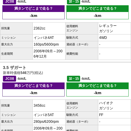
JC08
-km/L
10・15
-km/L
満タンでどこまで走る？
満タンでどこまで走る？
-km
-km
レギュラー
使用燃料
2362cc
排気量
エンジン
ガソリン
インパネ4AT
4WD
ミッション
駆動方式
160ps/5600rpm
-
最大出力
過給器（ターボ）
2006年09月～200
-
生産期間
燃費性能
6年12月
3.5 ザガート
新車時価格
546
万円(税込)
JC08
-km/L
10・15
-km/L
満タンでどこまで走る？
満タンでどこまで走る？
-km
-km
ハイオク
使用燃料
3456cc
排気量
エンジン
ガソリン
インパネ5AT
FF
ミッション
駆動方式
280ps/6200rpm
-
最大出力
過給器（ターボ）
2006年09月～200
生産期間
燃費性能