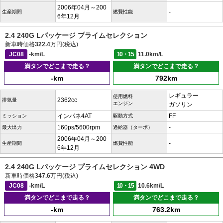
2006年04月～200
-
生産期間
燃費性能
6年12月
2.4 240G Lパッケージ プライムセレクション
新車時価格
322.4
万円(税込)
JC08
-km/L
10・15
11.0km/L
満タンでどこまで走る？
満タンでどこまで走る？
-km
792km
レギュラー
使用燃料
2362cc
排気量
エンジン
ガソリン
インパネ4AT
FF
ミッション
駆動方式
160ps/5600rpm
-
最大出力
過給器（ターボ）
2006年04月～200
-
生産期間
燃費性能
6年12月
2.4 240G Lパッケージ プライムセレクション 4WD
新車時価格
347.6
万円(税込)
JC08
-km/L
10・15
10.6km/L
満タンでどこまで走る？
満タンでどこまで走る？
-km
763.2km