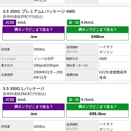
6年12月
3.5 350G プレミアムLパッケージ 4WD
新車時価格
378
万円(税込)
JC08
-km/L
10・15
9.0km/L
満タンでどこまで走る？
満タンでどこまで走る？
-km
648km
ハイオク
使用燃料
3456cc
排気量
エンジン
ガソリン
インパネ5AT
4WD
ミッション
駆動方式
280ps/6200rpm
-
最大出力
過給器（ターボ）
2006年01月～200
H22年度燃費基準
生産期間
燃費性能
6年12月
達成
3.5 350G Lパッケージ
新車時価格
332.9
万円(税込)
JC08
-km/L
10・15
9.7km/L
満タンでどこまで走る？
満タンでどこまで走る？
-km
698.4km
ハイオク
使用燃料
3456cc
排気量
エンジン
ガソリン