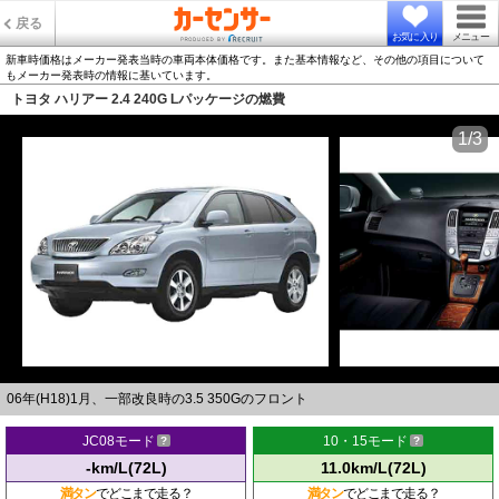
戻る
お気に入り
メニュー
新車時価格はメーカー発表当時の車両本体価格です。また基本情報など、その他の項目について
もメーカー発表時の情報に基いています。
トヨタ ハリアー 2.4 240G Lパッケージの燃費
1/3
06年(H18)1月、一部改良時の3.5 350Gのフロント
JC08モード
10・15モード
-km/L(72L)
11.0km/L(72L)
満タン
でどこまで走る？
満タン
でどこまで走る？