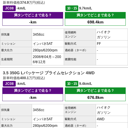
新車時価格
374.9
万円(税込)
JC08
-km/L
10・15
9.7km/L
満タンでどこまで走る？
満タンでどこまで走る？
-km
698.4km
ハイオク
使用燃料
3456cc
排気量
エンジン
ガソリン
インパネ5AT
FF
ミッション
駆動方式
280ps/6200rpm
-
最大出力
過給器（ターボ）
2006年04月～200
-
生産期間
燃費性能
6年12月
3.5 350G Lパッケージ プライムセレクション 4WD
新車時価格
400.1
万円(税込)
JC08
-km/L
10・15
9.4km/L
満タンでどこまで走る？
満タンでどこまで走る？
-km
676.8km
ハイオク
使用燃料
3456cc
排気量
エンジン
ガソリン
インパネ5AT
4WD
ミッション
駆動方式
280ps/6200rpm
-
最大出力
過給器（ターボ）