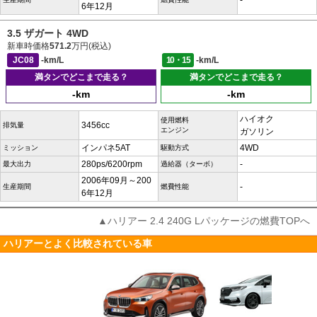
-
6年12月
3.5 ザガート 4WD
新車時価格
571.2
万円(税込)
JC08
-km/L
10・15
-km/L
満タンでどこまで走る？
満タンでどこまで走る？
-km
-km
ハイオク
使用燃料
3456cc
排気量
エンジン
ガソリン
インパネ5AT
4WD
ミッション
駆動方式
280ps/6200rpm
-
最大出力
過給器（ターボ）
2006年09月～200
-
生産期間
燃費性能
6年12月
▲ハリアー 2.4 240G Lパッケージの燃費TOPへ
ハリアーとよく比較されている車