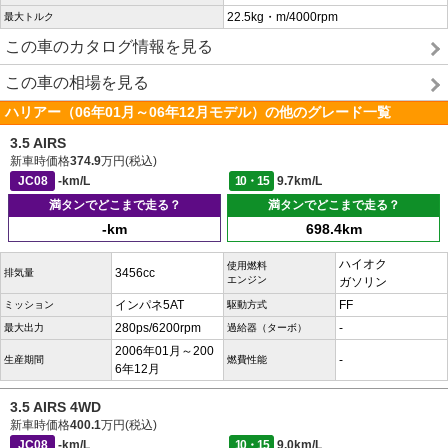
22.5kg・m/4000rpm
最大トルク
この車のカタログ情報を見る
この車の相場を見る
ハリアー（06年01月～06年12月モデル）の他のグレード一覧
3.5 AIRS
新車時価格
374.9
万円(税込)
JC08
-km/L
10・15
9.7km/L
満タンでどこまで走る？
満タンでどこまで走る？
-km
698.4km
ハイオク
使用燃料
3456cc
排気量
エンジン
ガソリン
インパネ5AT
FF
ミッション
駆動方式
280ps/6200rpm
-
最大出力
過給器（ターボ）
2006年01月～200
-
生産期間
燃費性能
6年12月
3.5 AIRS 4WD
新車時価格
400.1
万円(税込)
JC08
-km/L
10・15
9.0km/L