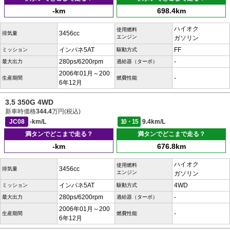
-km
698.4km
ハイオク
使用燃料
3456cc
排気量
エンジン
ガソリン
インパネ5AT
FF
ミッション
駆動方式
280ps/6200rpm
-
最大出力
過給器（ターボ）
2006年01月～200
-
生産期間
燃費性能
6年12月
3.5 350G 4WD
新車時価格
344.4
万円(税込)
JC08
-km/L
10・15
9.4km/L
満タンでどこまで走る？
満タンでどこまで走る？
-km
676.8km
ハイオク
使用燃料
3456cc
排気量
エンジン
ガソリン
インパネ5AT
4WD
ミッション
駆動方式
280ps/6200rpm
-
最大出力
過給器（ターボ）
2006年01月～200
-
生産期間
燃費性能
6年12月