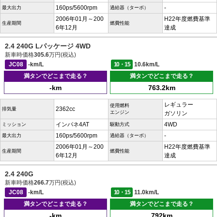
160ps/5600rpm
-
最大出力
過給器（ターボ）
2006年01月～200
H22年度燃費基準
生産期間
燃費性能
6年12月
達成
2.4 240G Lパッケージ 4WD
新車時価格
305.6
万円(税込)
JC08
-km/L
10・15
10.6km/L
満タンでどこまで走る？
満タンでどこまで走る？
-km
763.2km
レギュラー
使用燃料
2362cc
排気量
エンジン
ガソリン
インパネ4AT
4WD
ミッション
駆動方式
160ps/5600rpm
-
最大出力
過給器（ターボ）
2006年01月～200
H22年度燃費基準
生産期間
燃費性能
6年12月
達成
2.4 240G
新車時価格
266.7
万円(税込)
JC08
-km/L
10・15
11.0km/L
満タンでどこまで走る？
満タンでどこまで走る？
-km
792km