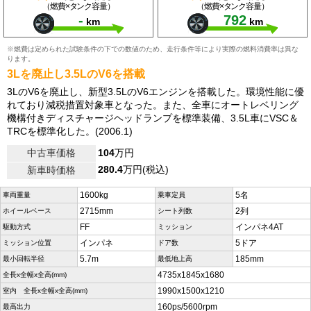
（燃費×タンク容量）
（燃費×タンク容量）
-
792
km
km
※燃費は定められた試験条件の下での数値のため、走行条件等により実際の燃料消費率は異な
ります。
3Lを廃止し3.5LのV6を搭載
3LのV6を廃止し、新型3.5LのV6エンジンを搭載した。環境性能に優
れており減税措置対象車となった。また、全車にオートレベリング
機構付きディスチャージヘッドランプを標準装備、3.5L車にVSC＆
TRCを標準化した。(2006.1)
中古車価格
104
万円
280.4
万円(税込)
新車時価格
1600kg
5名
車両重量
乗車定員
2715mm
2列
ホイールベース
シート列数
FF
インパネ4AT
駆動方式
ミッション
インパネ
5ドア
ミッション位置
ドア数
5.7m
185mm
最小回転半径
最低地上高
4735x1845x1680
全長x全幅x全高(mm)
1990x1500x1210
室内 全長x全幅x全高(mm)
160ps/5600rpm
最高出力