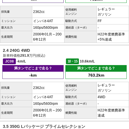
レギュラー
使用燃料
2362cc
排気量
エンジン
ガソリン
インパネ4AT
FF
ミッション
駆動方式
160ps/5600rpm
-
最大出力
過給器（ターボ）
2006年01月～200
H22年度燃費基準
生産期間
燃費性能
6年12月
+5%達成
2.4 240G 4WD
新車時価格
291.9
万円(税込)
JC08
-km/L
10・15
10.6km/L
満タンでどこまで走る？
満タンでどこまで走る？
-km
763.2km
レギュラー
使用燃料
2362cc
排気量
エンジン
ガソリン
インパネ4AT
4WD
ミッション
駆動方式
160ps/5600rpm
-
最大出力
過給器（ターボ）
2006年01月～200
H22年度燃費基準
生産期間
燃費性能
6年12月
達成
3.5 350G Lパッケージ プライムセレクション