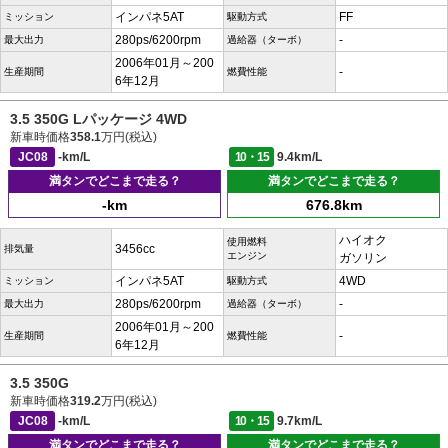
インパネ5AT
FF
ミッション
駆動方式
280ps/6200rpm
-
最大出力
過給器（ターボ）
2006年01月～200
-
生産期間
燃費性能
6年12月
3.5 350G Lパッケージ 4WD
新車時価格
358.1
万円(税込)
JC08
-km/L
10・15
9.4km/L
満タンでどこまで走る？
満タンでどこまで走る？
-km
676.8km
ハイオク
使用燃料
3456cc
排気量
エンジン
ガソリン
インパネ5AT
4WD
ミッション
駆動方式
280ps/6200rpm
-
最大出力
過給器（ターボ）
2006年01月～200
-
生産期間
燃費性能
6年12月
3.5 350G
新車時価格
319.2
万円(税込)
JC08
-km/L
10・15
9.7km/L
満タンでどこまで走る？
満タンでどこまで走る？