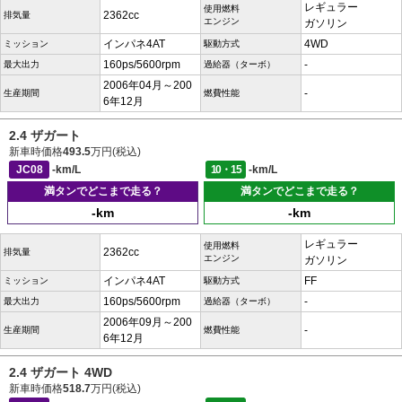
レギュラー
使用燃料
2362cc
排気量
エンジン
ガソリン
インパネ4AT
4WD
ミッション
駆動方式
160ps/5600rpm
-
最大出力
過給器（ターボ）
2006年04月～200
-
生産期間
燃費性能
6年12月
2.4 ザガート
新車時価格
493.5
万円(税込)
JC08
-km/L
10・15
-km/L
満タンでどこまで走る？
満タンでどこまで走る？
-km
-km
レギュラー
使用燃料
2362cc
排気量
エンジン
ガソリン
インパネ4AT
FF
ミッション
駆動方式
160ps/5600rpm
-
最大出力
過給器（ターボ）
2006年09月～200
-
生産期間
燃費性能
6年12月
2.4 ザガート 4WD
新車時価格
518.7
万円(税込)