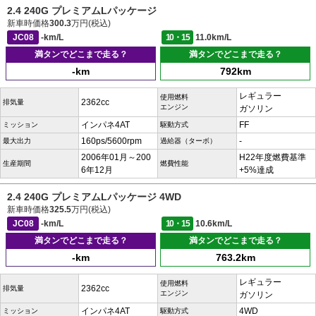
2.4 240G プレミアムLパッケージ
新車時価格
300.3
万円(税込)
JC08
-km/L
10・15
11.0km/L
満タンでどこまで走る？
満タンでどこまで走る？
-km
792km
レギュラー
使用燃料
2362cc
排気量
エンジン
ガソリン
インパネ4AT
FF
ミッション
駆動方式
160ps/5600rpm
-
最大出力
過給器（ターボ）
2006年01月～200
H22年度燃費基準
生産期間
燃費性能
6年12月
+5%達成
2.4 240G プレミアムLパッケージ 4WD
新車時価格
325.5
万円(税込)
JC08
-km/L
10・15
10.6km/L
満タンでどこまで走る？
満タンでどこまで走る？
-km
763.2km
レギュラー
使用燃料
2362cc
排気量
エンジン
ガソリン
インパネ4AT
4WD
ミッション
駆動方式