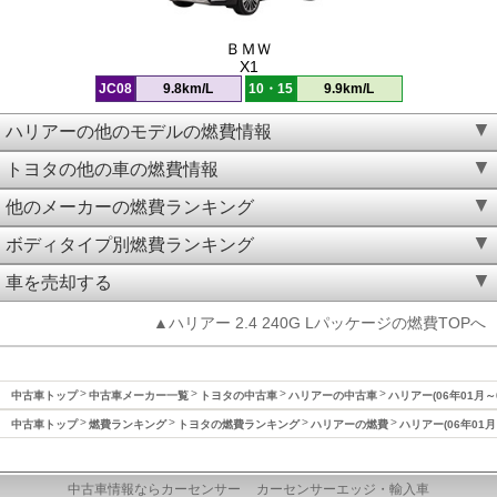
ＢＭＷ
X1
JC08
9.8km/L
10・15
9.9km/L
ハリアーの他のモデルの燃費情報
トヨタの他の車の燃費情報
他のメーカーの燃費ランキング
ボディタイプ別燃費ランキング
車を売却する
▲ハリアー 2.4 240G Lパッケージの燃費TOPへ
中古車トップ
中古車メーカー一覧
トヨタの中古車
ハリアーの中古車
ハリアー(06年01月～
中古車トップ
燃費ランキング
トヨタの燃費ランキング
ハリアーの燃費
ハリアー(06年01月
中古車情報ならカーセンサー
カーセンサーエッジ・輸入車