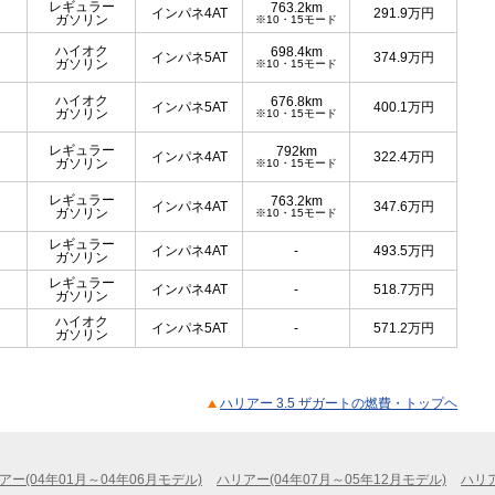
レギュラー
763.2km
インパネ4AT
291.9
万円
ガソリン
※10・15モード
ハイオク
698.4km
インパネ5AT
374.9
万円
ガソリン
※10・15モード
ハイオク
676.8km
インパネ5AT
400.1
万円
ガソリン
※10・15モード
レギュラー
792km
インパネ4AT
322.4
万円
ガソリン
※10・15モード
レギュラー
763.2km
インパネ4AT
347.6
万円
ガソリン
※10・15モード
レギュラー
インパネ4AT
-
493.5
万円
ガソリン
レギュラー
インパネ4AT
-
518.7
万円
ガソリン
ハイオク
インパネ5AT
-
571.2
万円
ガソリン
ハリアー 3.5 ザガートの燃費・トップヘ
アー(04年01月～04年06月モデル)
ハリアー(04年07月～05年12月モデル)
ハリア