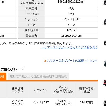
室内
0mm
1990x1500x1210mm
全長 x 全幅 x 全高
乗車定員
5人
シート配列
2列
ミッション
インパネ5AT
ドア数
5ドア
最低地上高
165mm
rpm
最高出力
280ps/6200rpm
のため、走行条件等により実際の燃料消費率は異なります。
ハリアー 3.5 ザガートのカタログ情報を見る
ハリアー 3.5 ザガートの燃費・トップヘ
ル）の他のグレード
価格
駆動方式/最大出力/過給器/生産期間/燃費性能
満タンで
使用燃料
新車時価格
ミッション
どこまで走る？
エンジン
(税込)
(燃費xタンク容量)
ハイオク
698.4km
インパネ5AT
374.9
万円
ガソリン
※10・15モード