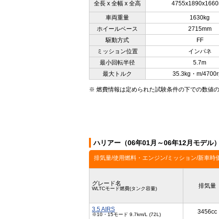
全長 x 全幅 x 全高
4755x1890x166
車両重量
1630kg
ホイールベース
2715mm
駆動方式
FF
ミッション位置
インパネ
最小回転半径
5.7m
最大トルク
35.3kg・m/4700
※ 燃費情報は定められた試験条件の下での数値
ハリアー（06年01月～06年12月モデ
排気量/使用燃料・エンジン/ミッション/新車時
グレード名
排気量
WLTCモード燃費(タンク容量)
3.5 AIRS
3456cc
※10・15モード 9.7km/L (72L)