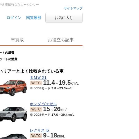
車・中古車情報ならカーセンサー
サイトマップ
ログイン
閲覧履歴
お気に入り
車買取
お役立ち記事
ガートの燃費
ザガートの燃費
ハリアーとよく比較されている車
ＢＭＷ X1
11.4
19.5
WLTC
～
km/L
※ JC08モード
9.8
～
23.3
km/L
ホンダ ヴェゼル
15
26
WLTC
～
km/L
※ JC08モード
17.6
～
30.4
km/L
レクサス IS
9
18
WLTC
～
km/L