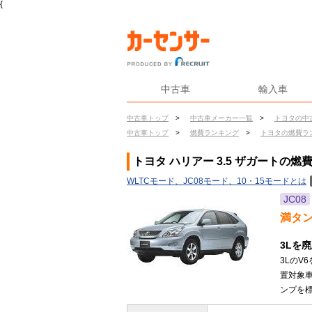
{
中古車
輸入車
中古車トップ
>
中古車メーカー一覧
>
トヨタの中
中古車トップ
>
燃費ランキング
>
トヨタの燃費ラ
トヨタ ハリアー 3.5 ザガートの燃
WLTCモード、JC08モード、10・15モードとは
JC08
満タ
3Lを廃
3LのV
置対象
ンプを標