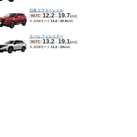
日産 エクストレイル
12.2
19.7
WLTC
～
km/L
※ JC08モード
13.8
～
20.8
km/L
スバル フォレスター
13.2
19.1
WLTC
～
km/L
※ JC08モード
13.2
～
23
km/L