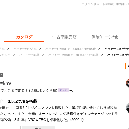
トヨタ 3.5 ザガートの燃費 | 中古
カタログ
中古車販売店
保険/ローン/他
古車
>
ハリアーの中古車
>
ハリアー(06年01月～06年12月)の燃費
>
ハリアー 3.5 ザ
ンキング
>
ハリアーの燃費
>
ハリアー(06年01月～06年12月)の燃費
>
ハリアー 3.5 
費
？
-
km/L
ン
-
JC08
でどこまで走る？ (燃費xタンク容量)
km
止し3.5LのV6を搭載
6を廃止し、新型3.5LのV6エンジンを搭載した。環境性能に優れており減税措
車となった。また、全車にオートレベリング機構付きディスチャージヘッドラ
準装備、3.5L車にVSC＆TRCを標準化した。(2006.1)