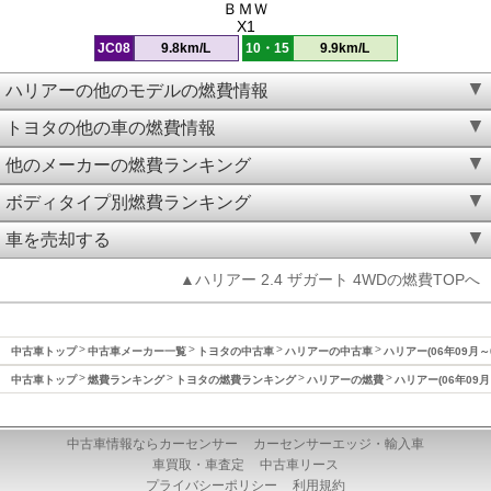
ＢＭＷ
X1
JC08
9.8km/L
10・15
9.9km/L
ハリアーの他のモデルの燃費情報
トヨタの他の車の燃費情報
他のメーカーの燃費ランキング
ボディタイプ別燃費ランキング
車を売却する
▲ハリアー 2.4 ザガート 4WDの燃費TOPへ
中古車トップ
中古車メーカー一覧
トヨタの中古車
ハリアーの中古車
ハリアー(06年09月～
中古車トップ
燃費ランキング
トヨタの燃費ランキング
ハリアーの燃費
ハリアー(06年09月
中古車情報ならカーセンサー
カーセンサーエッジ・輸入車
車買取・車査定
中古車リース
プライバシーポリシー
利用規約