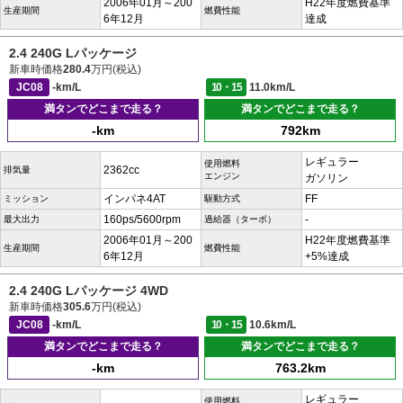
2006年01月～200
H22年度燃費基準
生産期間
燃費性能
6年12月
達成
2.4 240G Lパッケージ
新車時価格
280.4
万円(税込)
JC08
-km/L
10・15
11.0km/L
満タンでどこまで走る？
満タンでどこまで走る？
-km
792km
レギュラー
使用燃料
2362cc
排気量
エンジン
ガソリン
インパネ4AT
FF
ミッション
駆動方式
160ps/5600rpm
-
最大出力
過給器（ターボ）
2006年01月～200
H22年度燃費基準
生産期間
燃費性能
6年12月
+5%達成
2.4 240G Lパッケージ 4WD
新車時価格
305.6
万円(税込)
JC08
-km/L
10・15
10.6km/L
満タンでどこまで走る？
満タンでどこまで走る？
-km
763.2km
レギュラー
使用燃料