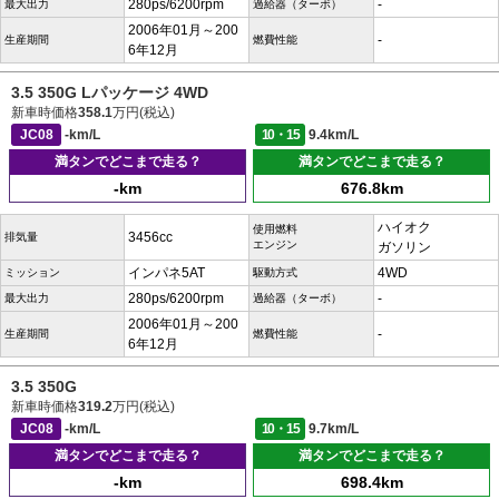
280ps/6200rpm
-
最大出力
過給器（ターボ）
2006年01月～200
-
生産期間
燃費性能
6年12月
3.5 350G Lパッケージ 4WD
新車時価格
358.1
万円(税込)
JC08
-km/L
10・15
9.4km/L
満タンでどこまで走る？
満タンでどこまで走る？
-km
676.8km
ハイオク
使用燃料
3456cc
排気量
エンジン
ガソリン
インパネ5AT
4WD
ミッション
駆動方式
280ps/6200rpm
-
最大出力
過給器（ターボ）
2006年01月～200
-
生産期間
燃費性能
6年12月
3.5 350G
新車時価格
319.2
万円(税込)
JC08
-km/L
10・15
9.7km/L
満タンでどこまで走る？
満タンでどこまで走る？
-km
698.4km