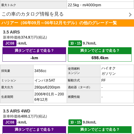
22.5kg・m/4000rpm
最大トルク
この車のカタログ情報を見る
ハリアー（06年09月～06年12月モデル）の他のグレード一覧
3.5 AIRS
新車時価格
374.9
万円(税込)
JC08
-km/L
10・15
9.7km/L
満タンでどこまで走る？
満タンでどこまで走る？
-km
698.4km
ハイオク
使用燃料
3456cc
排気量
エンジン
ガソリン
インパネ5AT
FF
ミッション
駆動方式
280ps/6200rpm
-
最大出力
過給器（ターボ）
2006年01月～200
-
生産期間
燃費性能
6年12月
3.5 AIRS 4WD
新車時価格
400.1
万円(税込)
JC08
-km/L
10・15
9.0km/L
満タンでどこまで走る？
満タンでどこまで走る？