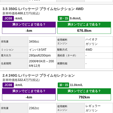
3.5 350G Lパッケージ プライムセレクション 4WD
新車時価格
400.1
万円(税込)
JC08
-km/L
10・15
9.4km/L
満タンでどこまで走る？
満タンでどこまで走る？
-km
676.8km
ハイオク
使用燃料
3456cc
排気量
エンジン
ガソリン
インパネ5AT
4WD
ミッション
駆動方式
280ps/6200rpm
-
最大出力
過給器（ターボ）
2006年04月～200
-
生産期間
燃費性能
6年12月
2.4 240G Lパッケージ プライムセレクション
新車時価格
322.4
万円(税込)
JC08
-km/L
10・15
11.0km/L
満タンでどこまで走る？
満タンでどこまで走る？
-km
792km
レギュラー
使用燃料
2362cc
排気量
エンジン
ガソリン