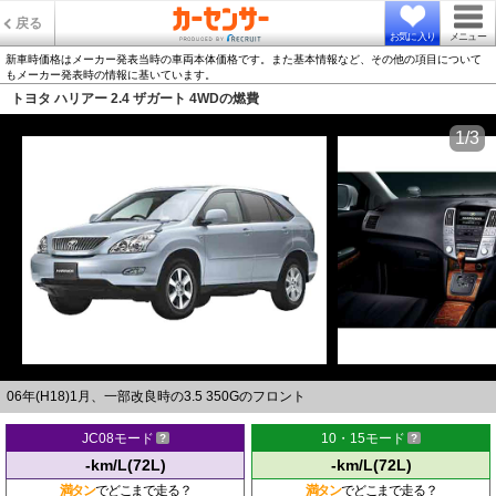
戻る
お気に入り
メニュー
新車時価格はメーカー発表当時の車両本体価格です。また基本情報など、その他の項目について
もメーカー発表時の情報に基いています。
トヨタ ハリアー 2.4 ザガート 4WDの燃費
1/3
06年(H18)1月、一部改良時の3.5 350Gのフロント
JC08モード
10・15モード
-km/L(72L)
-km/L(72L)
満タン
でどこまで走る？
満タン
でどこまで走る？