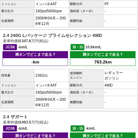
インパネ4AT
FF
ミッション
駆動方式
160ps/5600rpm
-
最大出力
過給器（ターボ）
2006年04月～200
-
生産期間
燃費性能
6年12月
2.4 240G Lパッケージ プライムセレクション 4WD
新車時価格
347.6
万円(税込)
JC08
-km/L
10・15
10.6km/L
満タンでどこまで走る？
満タンでどこまで走る？
-km
763.2km
レギュラー
使用燃料
2362cc
排気量
エンジン
ガソリン
インパネ4AT
4WD
ミッション
駆動方式
160ps/5600rpm
-
最大出力
過給器（ターボ）
2006年04月～200
-
生産期間
燃費性能
6年12月
2.4 ザガート
新車時価格
493.5
万円(税込)
JC08
-km/L
10・15
-km/L
満タンでどこまで走る？
満タンでどこまで走る？