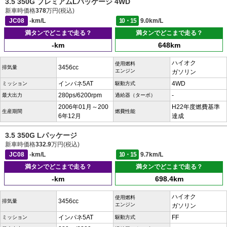
3.5 350G プレミアムLパッケージ 4WD
新車時価格
378
万円(税込)
JC08
-km/L
10・15
9.0km/L
満タンでどこまで走る？
満タンでどこまで走る？
-km
648km
ハイオク
使用燃料
3456cc
排気量
エンジン
ガソリン
インパネ5AT
4WD
ミッション
駆動方式
280ps/6200rpm
-
最大出力
過給器（ターボ）
2006年01月～200
H22年度燃費基準
生産期間
燃費性能
6年12月
達成
3.5 350G Lパッケージ
新車時価格
332.9
万円(税込)
JC08
-km/L
10・15
9.7km/L
満タンでどこまで走る？
満タンでどこまで走る？
-km
698.4km
ハイオク
使用燃料
3456cc
排気量
エンジン
ガソリン
インパネ5AT
FF
ミッション
駆動方式