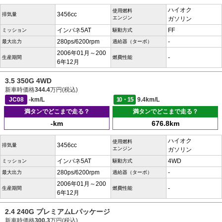
ハイオク
使用燃料
3456cc
排気量
エンジン
ガソリン
インパネ5AT
FF
ミッション
駆動方式
280ps/6200rpm
-
最大出力
過給器（ターボ）
2006年01月～200
-
生産期間
燃費性能
6年12月
3.5 350G 4WD
新車時価格
344.4
万円(税込)
JC08
-km/L
10・15
9.4km/L
満タンでどこまで走る？
満タンでどこまで走る？
-km
676.8km
ハイオク
使用燃料
3456cc
排気量
エンジン
ガソリン
インパネ5AT
4WD
ミッション
駆動方式
280ps/6200rpm
-
最大出力
過給器（ターボ）
2006年01月～200
-
生産期間
燃費性能
6年12月
2.4 240G プレミアムLパッケージ
新車時価格
300.3
万円(税込)