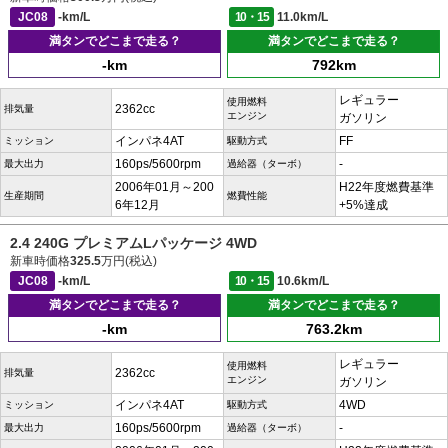
JC08
-km/L
10・15
11.0km/L
満タンでどこまで走る？
満タンでどこまで走る？
-km
792km
レギュラー
使用燃料
2362cc
排気量
エンジン
ガソリン
インパネ4AT
FF
ミッション
駆動方式
160ps/5600rpm
-
最大出力
過給器（ターボ）
2006年01月～200
H22年度燃費基準
生産期間
燃費性能
6年12月
+5%達成
2.4 240G プレミアムLパッケージ 4WD
新車時価格
325.5
万円(税込)
JC08
-km/L
10・15
10.6km/L
満タンでどこまで走る？
満タンでどこまで走る？
-km
763.2km
レギュラー
使用燃料
2362cc
排気量
エンジン
ガソリン
インパネ4AT
4WD
ミッション
駆動方式
160ps/5600rpm
-
最大出力
過給器（ターボ）