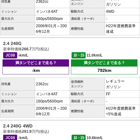
2362cc
排気量
エンジン
ガソリン
インパネ4AT
4WD
ミッション
駆動方式
160ps/5600rpm
-
最大出力
過給器（ターボ）
2006年01月～200
H22年度燃費基準
生産期間
燃費性能
6年12月
達成
2.4 240G
新車時価格
266.7
万円(税込)
JC08
-km/L
10・15
11.0km/L
満タンでどこまで走る？
満タンでどこまで走る？
-km
792km
レギュラー
使用燃料
2362cc
排気量
エンジン
ガソリン
インパネ4AT
FF
ミッション
駆動方式
160ps/5600rpm
-
最大出力
過給器（ターボ）
2006年01月～200
H22年度燃費基準
生産期間
燃費性能
6年12月
+5%達成
2.4 240G 4WD
新車時価格
291.9
万円(税込)
JC08
-km/L
10・15
10.6km/L