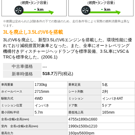
（燃費×タンク容量）
（燃費×タンク容量）
-
-
km
km
※燃費は定められた試験条件の下での数値のため、走行条件等により実際の燃料消費率は異な
ります。
3Lを廃止し3.5LのV6を搭載
3LのV6を廃止し、新型3.5LのV6エンジンを搭載した。環境性能に優
れており減税措置対象車となった。また、全車にオートレベリング
機構付きディスチャージヘッドランプを標準装備、3.5L車にVSC＆
TRCを標準化した。(2006.1)
中古車価格
---
518.7
万円(税込)
新車時価格
1730kg
5名
車両重量
乗車定員
2715mm
2列
ホイールベース
シート列数
4WD
インパネ4AT
駆動方式
ミッション
インパネ
5ドア
ミッション位置
ドア数
5.7m
165mm
最小回転半径
最低地上高
4755x1890x1660
全長x全幅x全高(mm)
1990x1500x1210
室内 全長x全幅x全高(mm)
160ps/5600rpm
最高出力