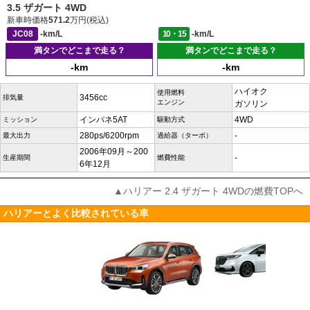
3.5 ザガート 4WD
新車時価格
571.2
万円(税込)
JC08
-km/L
10・15
-km/L
満タンでどこまで走る？
満タンでどこまで走る？
-km
-km
ハイオク
使用燃料
3456cc
排気量
エンジン
ガソリン
インパネ5AT
4WD
ミッション
駆動方式
280ps/6200rpm
-
最大出力
過給器（ターボ）
2006年09月～200
-
生産期間
燃費性能
6年12月
▲ハリアー 2.4 ザガート 4WDの燃費TOPへ
ハリアーとよく比較されている車