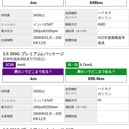
-km
648km
ハイオク
使用燃料
3456cc
排気量
エンジン
ガソリン
インパネ5AT
4WD
ミッション
駆動方式
280ps/6200rpm
-
最大出力
過給器（ターボ）
2006年01月～200
H22年度燃費基準
生産期間
燃費性能
6年12月
達成
3.5 350G プレミアムLパッケージ
新車時価格
352.8
万円(税込)
JC08
-km/L
10・15
9.7km/L
満タンでどこまで走る？
満タンでどこまで走る？
-km
698.4km
ハイオク
使用燃料
3456cc
排気量
エンジン
ガソリン
インパネ5AT
FF
ミッション
駆動方式
280ps/6200rpm
-
最大出力
過給器（ターボ）
2006年01月～200
-
生産期間
燃費性能
6年12月