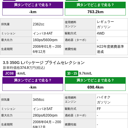
満タンでどこまで走る？
満タンでどこまで走る？
-km
763.2km
レギュラー
使用燃料
2362cc
排気量
エンジン
ガソリン
インパネ4AT
4WD
ミッション
駆動方式
160ps/5600rpm
-
最大出力
過給器（ターボ）
2006年01月～200
H22年度燃費基準
生産期間
燃費性能
6年12月
達成
3.5 350G Lパッケージ プライムセレクション
新車時価格
374.9
万円(税込)
JC08
-km/L
10・15
9.7km/L
満タンでどこまで走る？
満タンでどこまで走る？
-km
698.4km
ハイオク
使用燃料
3456cc
排気量
エンジン
ガソリン
インパネ5AT
FF
ミッション
駆動方式
280ps/6200rpm
-
最大出力
過給器（ターボ）
2006年04月～200
-
生産期間
燃費性能
6年12月