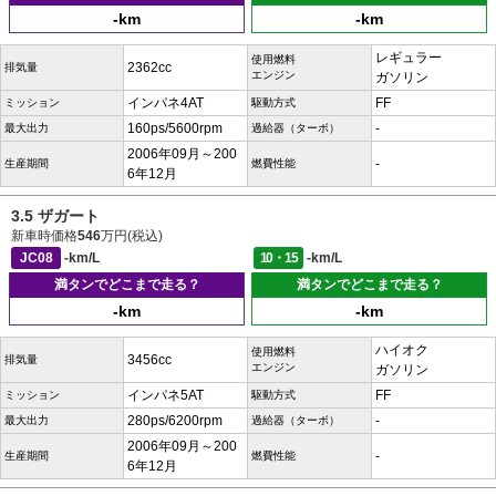
-km
-km
レギュラー
使用燃料
2362cc
排気量
エンジン
ガソリン
インパネ4AT
FF
ミッション
駆動方式
160ps/5600rpm
-
最大出力
過給器（ターボ）
2006年09月～200
-
生産期間
燃費性能
6年12月
3.5 ザガート
新車時価格
546
万円(税込)
JC08
-km/L
10・15
-km/L
満タンでどこまで走る？
満タンでどこまで走る？
-km
-km
ハイオク
使用燃料
3456cc
排気量
エンジン
ガソリン
インパネ5AT
FF
ミッション
駆動方式
280ps/6200rpm
-
最大出力
過給器（ターボ）
2006年09月～200
-
生産期間
燃費性能
6年12月