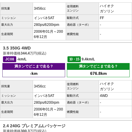
ハイオク
使用燃料
3456cc
排気量
エンジン
ガソリン
インパネ5AT
FF
ミッション
駆動方式
280ps/6200rpm
-
最大出力
過給器（ターボ）
2006年01月～200
-
生産期間
燃費性能
6年12月
3.5 350G 4WD
新車時価格
344.4
万円(税込)
JC08
-km/L
10・15
9.4km/L
満タンでどこまで走る？
満タンでどこまで走る？
-km
676.8km
ハイオク
使用燃料
3456cc
排気量
エンジン
ガソリン
インパネ5AT
4WD
ミッション
駆動方式
280ps/6200rpm
-
最大出力
過給器（ターボ）
2006年01月～200
-
生産期間
燃費性能
6年12月
2.4 240G プレミアムLパッケージ
新車時価格
300.3
万円(税込)