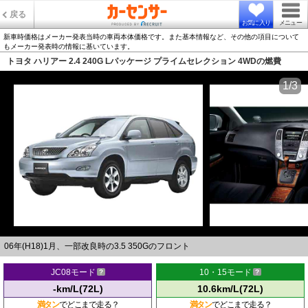
戻る
お気に入り
メニュー
新車時価格はメーカー発表当時の車両本体価格です。また基本情報など、その他の項目について
もメーカー発表時の情報に基いています。
トヨタ ハリアー 2.4 240G Lパッケージ プライムセレクション 4WDの燃費
1/3
06年(H18)1月、一部改良時の3.5 350Gのフロント
JC08モード
10・15モード
-km/L(72L)
10.6km/L(72L)
満タン
でどこまで走る？
満タン
でどこまで走る？