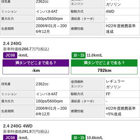
2362cc
排気量
エンジン
ガソリン
インパネ4AT
4WD
ミッション
駆動方式
160ps/5600rpm
-
最大出力
過給器（ターボ）
2006年01月～200
H22年度燃費基準
生産期間
燃費性能
6年12月
達成
2.4 240G
新車時価格
266.7
万円(税込)
JC08
-km/L
10・15
11.0km/L
満タンでどこまで走る？
満タンでどこまで走る？
-km
792km
レギュラー
使用燃料
2362cc
排気量
エンジン
ガソリン
インパネ4AT
FF
ミッション
駆動方式
160ps/5600rpm
-
最大出力
過給器（ターボ）
2006年01月～200
H22年度燃費基準
生産期間
燃費性能
6年12月
+5%達成
2.4 240G 4WD
新車時価格
291.9
万円(税込)
JC08
-km/L
10・15
10.6km/L