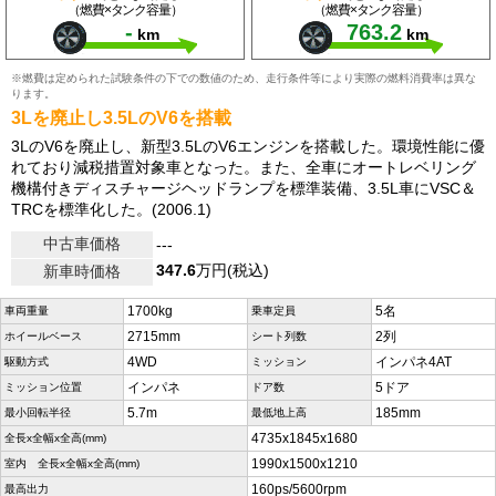
（燃費×タンク容量）
（燃費×タンク容量）
-
763.2
km
km
※燃費は定められた試験条件の下での数値のため、走行条件等により実際の燃料消費率は異な
ります。
3Lを廃止し3.5LのV6を搭載
3LのV6を廃止し、新型3.5LのV6エンジンを搭載した。環境性能に優
れており減税措置対象車となった。また、全車にオートレベリング
機構付きディスチャージヘッドランプを標準装備、3.5L車にVSC＆
TRCを標準化した。(2006.1)
中古車価格
---
347.6
万円(税込)
新車時価格
1700kg
5名
車両重量
乗車定員
2715mm
2列
ホイールベース
シート列数
4WD
インパネ4AT
駆動方式
ミッション
インパネ
5ドア
ミッション位置
ドア数
5.7m
185mm
最小回転半径
最低地上高
4735x1845x1680
全長x全幅x全高(mm)
1990x1500x1210
室内 全長x全幅x全高(mm)
160ps/5600rpm
最高出力