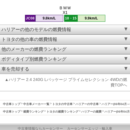
ＢＭＷ
X1
JC08
9.8km/L
10・15
9.9km/L
ハリアーの他のモデルの燃費情報
トヨタの他の車の燃費情報
他のメーカーの燃費ランキング
ボディタイプ別燃費ランキング
車を売却する
▲ハリアー 2.4 240G Lパッケージ プライムセレクション 4WDの燃
費TOPへ
中古車トップ
中古車メーカー一覧
トヨタの中古車
ハリアーの中古車
ハリアー(06年04月～
中古車トップ
燃費ランキング
トヨタの燃費ランキング
ハリアーの燃費
ハリアー(06年04月
中古車情報ならカーセンサー
カーセンサーエッジ・輸入車