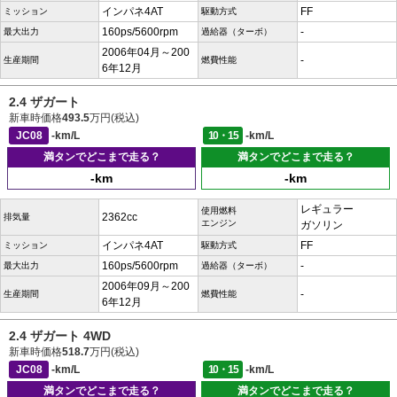
インパネ4AT
FF
ミッション
駆動方式
160ps/5600rpm
-
最大出力
過給器（ターボ）
2006年04月～200
-
生産期間
燃費性能
6年12月
2.4 ザガート
新車時価格
493.5
万円(税込)
JC08
-km/L
10・15
-km/L
満タンでどこまで走る？
満タンでどこまで走る？
-km
-km
レギュラー
使用燃料
2362cc
排気量
エンジン
ガソリン
インパネ4AT
FF
ミッション
駆動方式
160ps/5600rpm
-
最大出力
過給器（ターボ）
2006年09月～200
-
生産期間
燃費性能
6年12月
2.4 ザガート 4WD
新車時価格
518.7
万円(税込)
JC08
-km/L
10・15
-km/L
満タンでどこまで走る？
満タンでどこまで走る？