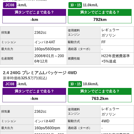
JC08
-km/L
10・15
11.0km/L
満タンでどこまで走る？
満タンでどこまで走る？
-km
792km
レギュラー
使用燃料
2362cc
排気量
エンジン
ガソリン
インパネ4AT
FF
ミッション
駆動方式
160ps/5600rpm
-
最大出力
過給器（ターボ）
2006年01月～200
H22年度燃費基準
生産期間
燃費性能
6年12月
+5%達成
2.4 240G プレミアムLパッケージ 4WD
新車時価格
325.5
万円(税込)
JC08
-km/L
10・15
10.6km/L
満タンでどこまで走る？
満タンでどこまで走る？
-km
763.2km
レギュラー
使用燃料
2362cc
排気量
エンジン
ガソリン
インパネ4AT
4WD
ミッション
駆動方式
160ps/5600rpm
-
最大出力
過給器（ターボ）