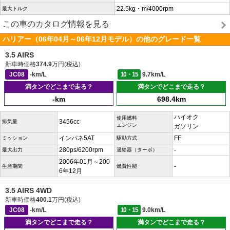
22.5kg・m/4000rpm
最大トルク
この車のカタログ情報を見る
ハリアー（06年04月～06年12月モデル）の他のグレード一覧
3.5 AIRS
新車時価格
374.9
万円(税込)
JC08
-km/L
10・15
9.7km/L
満タンでどこまで走る？
満タンでどこまで走る？
-km
698.4km
ハイオク
使用燃料
3456cc
排気量
エンジン
ガソリン
インパネ5AT
FF
ミッション
駆動方式
280ps/6200rpm
-
最大出力
過給器（ターボ）
2006年01月～200
-
生産期間
燃費性能
6年12月
3.5 AIRS 4WD
新車時価格
400.1
万円(税込)
JC08
-km/L
10・15
9.0km/L
満タンでどこまで走る？
満タンでどこまで走る？