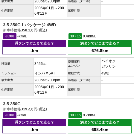
280ps/6200rpm
-
最大出力
過給器（ターボ）
2006年01月～200
-
生産期間
燃費性能
6年12月
3.5 350G Lパッケージ 4WD
新車時価格
358.1
万円(税込)
JC08
-km/L
10・15
9.4km/L
満タンでどこまで走る？
満タンでどこまで走る？
-km
676.8km
ハイオク
使用燃料
3456cc
排気量
エンジン
ガソリン
インパネ5AT
4WD
ミッション
駆動方式
280ps/6200rpm
-
最大出力
過給器（ターボ）
2006年01月～200
-
生産期間
燃費性能
6年12月
3.5 350G
新車時価格
319.2
万円(税込)
JC08
-km/L
10・15
9.7km/L
満タンでどこまで走る？
満タンでどこまで走る？
-km
698.4km