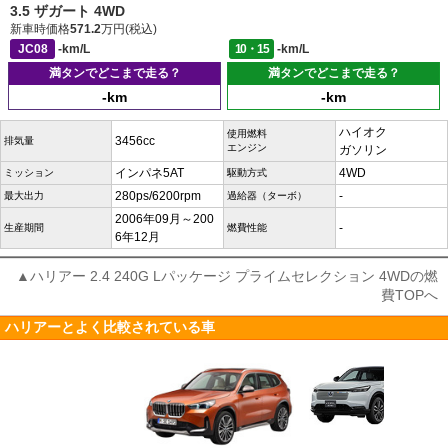
3.5 ザガート 4WD
新車時価格
571.2
万円(税込)
JC08
-km/L
10・15
-km/L
満タンでどこまで走る？
満タンでどこまで走る？
-km
-km
ハイオク
使用燃料
3456cc
排気量
エンジン
ガソリン
インパネ5AT
4WD
ミッション
駆動方式
280ps/6200rpm
-
最大出力
過給器（ターボ）
2006年09月～200
-
生産期間
燃費性能
6年12月
▲ハリアー 2.4 240G Lパッケージ プライムセレクション 4WDの燃
費TOPへ
ハリアーとよく比較されている車