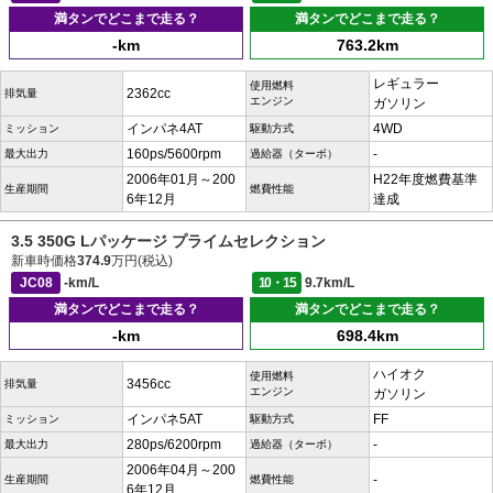
満タンでどこまで走る？
満タンでどこまで走る？
-km
763.2km
レギュラー
使用燃料
2362cc
排気量
エンジン
ガソリン
インパネ4AT
4WD
ミッション
駆動方式
160ps/5600rpm
-
最大出力
過給器（ターボ）
2006年01月～200
H22年度燃費基準
生産期間
燃費性能
6年12月
達成
3.5 350G Lパッケージ プライムセレクション
新車時価格
374.9
万円(税込)
JC08
-km/L
10・15
9.7km/L
満タンでどこまで走る？
満タンでどこまで走る？
-km
698.4km
ハイオク
使用燃料
3456cc
排気量
エンジン
ガソリン
インパネ5AT
FF
ミッション
駆動方式
280ps/6200rpm
-
最大出力
過給器（ターボ）
2006年04月～200
-
生産期間
燃費性能
6年12月