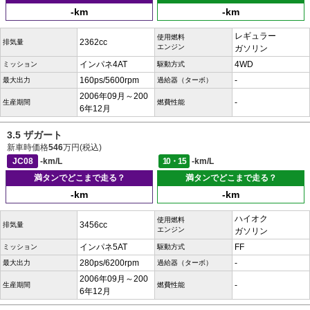
-km
-km
レギュラー
使用燃料
2362cc
排気量
エンジン
ガソリン
インパネ4AT
4WD
ミッション
駆動方式
160ps/5600rpm
-
最大出力
過給器（ターボ）
2006年09月～200
-
生産期間
燃費性能
6年12月
3.5 ザガート
新車時価格
546
万円(税込)
JC08
-km/L
10・15
-km/L
満タンでどこまで走る？
満タンでどこまで走る？
-km
-km
ハイオク
使用燃料
3456cc
排気量
エンジン
ガソリン
インパネ5AT
FF
ミッション
駆動方式
280ps/6200rpm
-
最大出力
過給器（ターボ）
2006年09月～200
-
生産期間
燃費性能
6年12月