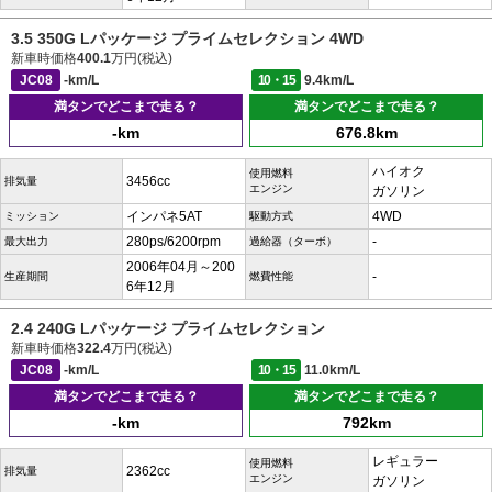
3.5 350G Lパッケージ プライムセレクション 4WD
新車時価格
400.1
万円(税込)
JC08
-km/L
10・15
9.4km/L
満タンでどこまで走る？
満タンでどこまで走る？
-km
676.8km
ハイオク
使用燃料
3456cc
排気量
エンジン
ガソリン
インパネ5AT
4WD
ミッション
駆動方式
280ps/6200rpm
-
最大出力
過給器（ターボ）
2006年04月～200
-
生産期間
燃費性能
6年12月
2.4 240G Lパッケージ プライムセレクション
新車時価格
322.4
万円(税込)
JC08
-km/L
10・15
11.0km/L
満タンでどこまで走る？
満タンでどこまで走る？
-km
792km
レギュラー
使用燃料
2362cc
排気量
エンジン
ガソリン