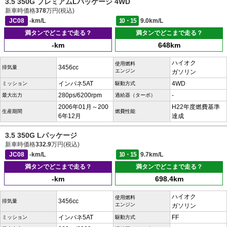
3.5 350G プレミアムLパッケージ 4WD
新車時価格
378
万円(税込)
JC08
-km/L
10・15
9.0km/L
満タンでどこまで走る？
満タンでどこまで走る？
-km
648km
ハイオク
使用燃料
3456cc
排気量
エンジン
ガソリン
インパネ5AT
4WD
ミッション
駆動方式
280ps/6200rpm
-
最大出力
過給器（ターボ）
2006年01月～200
H22年度燃費基準
生産期間
燃費性能
6年12月
達成
3.5 350G Lパッケージ
新車時価格
332.9
万円(税込)
JC08
-km/L
10・15
9.7km/L
満タンでどこまで走る？
満タンでどこまで走る？
-km
698.4km
ハイオク
使用燃料
3456cc
排気量
エンジン
ガソリン
インパネ5AT
FF
ミッション
駆動方式