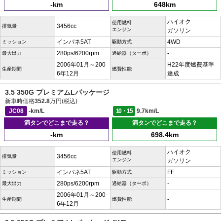
-km
648km
ハイオク
使用燃料
3456cc
排気量
エンジン
ガソリン
インパネ5AT
4WD
ミッション
駆動方式
280ps/6200rpm
-
最大出力
過給器（ターボ）
2006年01月～200
H22年度燃費基準
生産期間
燃費性能
6年12月
達成
3.5 350G プレミアムLパッケージ
新車時価格
352.8
万円(税込)
JC08
-km/L
10・15
9.7km/L
満タンでどこまで走る？
満タンでどこまで走る？
-km
698.4km
ハイオク
使用燃料
3456cc
排気量
エンジン
ガソリン
インパネ5AT
FF
ミッション
駆動方式
280ps/6200rpm
-
最大出力
過給器（ターボ）
2006年01月～200
-
生産期間
燃費性能
6年12月