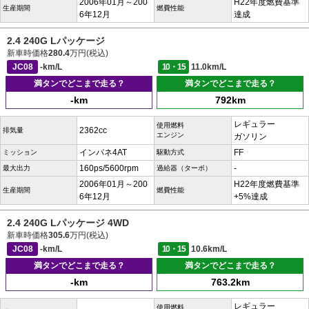
2006年01月～200
H22年度燃費基準
生産期間
燃費性能
6年12月
達成
2.4 240G Lパッケージ
新車時価格
280.4
万円(税込)
JC08
-km/L
10・15
11.0km/L
満タンでどこまで走る？
満タンでどこまで走る？
-km
792km
レギュラー
使用燃料
2362cc
排気量
エンジン
ガソリン
インパネ4AT
FF
ミッション
駆動方式
160ps/5600rpm
-
最大出力
過給器（ターボ）
2006年01月～200
H22年度燃費基準
生産期間
燃費性能
6年12月
+5%達成
2.4 240G Lパッケージ 4WD
新車時価格
305.6
万円(税込)
JC08
-km/L
10・15
10.6km/L
満タンでどこまで走る？
満タンでどこまで走る？
-km
763.2km
レギュラー
使用燃料