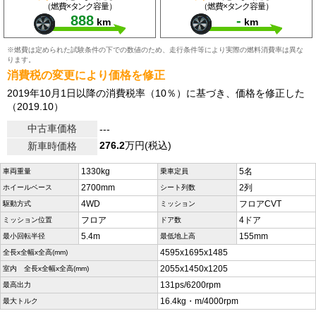
（燃費×タンク容量）
（燃費×タンク容量）
888
-
km
km
※燃費は定められた試験条件の下での数値のため、走行条件等により実際の燃料消費率は異な
ります。
消費税の変更により価格を修正
2019年10月1日以降の消費税率（10％）に基づき、価格を修正した
（2019.10）
中古車価格
---
276.2
万円(税込)
新車時価格
1330kg
5名
車両重量
乗車定員
2700mm
2列
ホイールベース
シート列数
4WD
フロアCVT
駆動方式
ミッション
フロア
4ドア
ミッション位置
ドア数
5.4m
155mm
最小回転半径
最低地上高
4595x1695x1485
全長x全幅x全高(mm)
2055x1450x1205
室内 全長x全幅x全高(mm)
131ps/6200rpm
最高出力
16.4kg・m/4000rpm
最大トルク