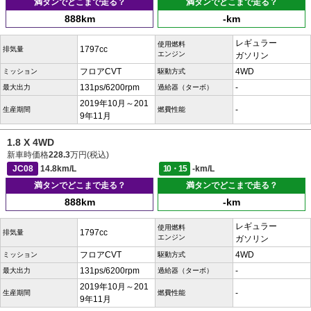
満タンでどこまで走る？
満タンでどこまで走る？
888km
-km
レギュラー
使用燃料
1797cc
排気量
エンジン
ガソリン
フロアCVT
4WD
ミッション
駆動方式
131ps/6200rpm
-
最大出力
過給器（ターボ）
2019年10月～201
-
生産期間
燃費性能
9年11月
1.8 X 4WD
新車時価格
228.3
万円(税込)
JC08
14.8km/L
10・15
-km/L
満タンでどこまで走る？
満タンでどこまで走る？
888km
-km
レギュラー
使用燃料
1797cc
排気量
エンジン
ガソリン
フロアCVT
4WD
ミッション
駆動方式
131ps/6200rpm
-
最大出力
過給器（ターボ）
2019年10月～201
-
生産期間
燃費性能
9年11月