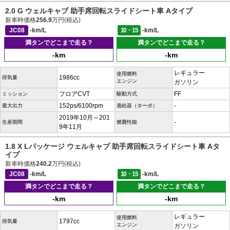
2.0 G ウェルキャブ 助手席回転スライドシート車 Aタイプ
新車時価格
256.9
万円(税込)
JC08
-km/L
10・15
-km/L
満タンでどこまで走る？
満タンでどこまで走る？
-km
-km
レギュラー
使用燃料
1986cc
排気量
エンジン
ガソリン
フロアCVT
FF
ミッション
駆動方式
152ps/6100rpm
-
最大出力
過給器（ターボ）
2019年10月～201
-
生産期間
燃費性能
9年11月
1.8 X Lパッケージ ウェルキャブ 助手席回転スライドシート車 Aタ
イプ
新車時価格
240.2
万円(税込)
JC08
-km/L
10・15
-km/L
満タンでどこまで走る？
満タンでどこまで走る？
-km
-km
レギュラー
使用燃料
1797cc
排気量
エンジン
ガソリン