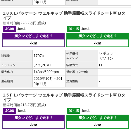
9年11月
1.8 X Lパッケージ ウェルキャブ 助手席回転スライドシート車 Bタ
イプ
新車時価格
228.2
万円(税抜)
JC08
-km/L
10・15
-km/L
満タンでどこまで走る？
満タンでどこまで走る？
-km
-km
レギュラー
使用燃料
1797cc
排気量
エンジン
ガソリン
フロアCVT
FF
ミッション
駆動方式
143ps/6200rpm
-
最大出力
過給器（ターボ）
2019年10月～201
-
生産期間
燃費性能
9年11月
1.5 F Lパッケージ ウェルキャブ 助手席回転スライドシート車 Bタ
イプ
新車時価格
213.2
万円(税抜)
JC08
-km/L
10・15
-km/L
満タンでどこまで走る？
満タンでどこまで走る？
-km
-km