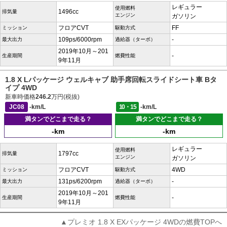
レギュラー
使用燃料
1496cc
排気量
エンジン
ガソリン
フロアCVT
FF
ミッション
駆動方式
109ps/6000rpm
-
最大出力
過給器（ターボ）
2019年10月～201
-
生産期間
燃費性能
9年11月
1.8 X Lパッケージ ウェルキャブ 助手席回転スライドシート車 Bタ
イプ 4WD
新車時価格
246.2
万円(税抜)
JC08
-km/L
10・15
-km/L
満タンでどこまで走る？
満タンでどこまで走る？
-km
-km
レギュラー
使用燃料
1797cc
排気量
エンジン
ガソリン
フロアCVT
4WD
ミッション
駆動方式
131ps/6200rpm
-
最大出力
過給器（ターボ）
2019年10月～201
-
生産期間
燃費性能
9年11月
▲プレミオ 1.8 X EXパッケージ 4WDの燃費TOPへ