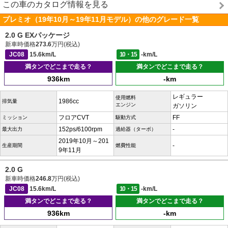
この車のカタログ情報を見る
プレミオ（19年10月～19年11月モデル）の他のグレード一覧
2.0 G EXパッケージ
新車時価格
273.6
万円(税込)
JC08
15.6km/L
10・15
-km/L
満タンでどこまで走る？
満タンでどこまで走る？
936km
-km
レギュラー
使用燃料
1986cc
排気量
エンジン
ガソリン
フロアCVT
FF
ミッション
駆動方式
152ps/6100rpm
-
最大出力
過給器（ターボ）
2019年10月～201
-
生産期間
燃費性能
9年11月
2.0 G
新車時価格
246.8
万円(税込)
JC08
15.6km/L
10・15
-km/L
満タンでどこまで走る？
満タンでどこまで走る？
936km
-km