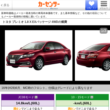
戻る
お気に入り
メニュー
新車時価格はメーカー発表当時の車両本体価格です。また基本情報など、その他の項目について
もメーカー発表時の情報に基いています。
トヨタ プレミオ 1.8 X EXパッケージ 4WDの燃費
1/3
16年(H28)6月、MC時のフロント。仕様はグレードにより異なります
JC08モード
10・15モード
14.8km/L(60L)
-km/L(60L)
満タン
でどこまで走る？
満タン
でどこまで走る？