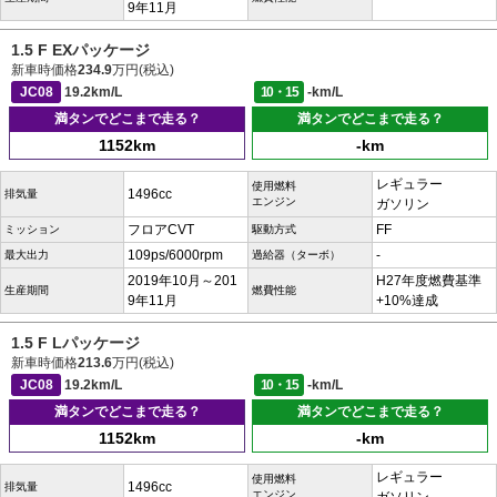
9年11月
1.5 F EXパッケージ
新車時価格
234.9
万円(税込)
JC08
19.2km/L
10・15
-km/L
満タンでどこまで走る？
満タンでどこまで走る？
1152km
-km
レギュラー
使用燃料
1496cc
排気量
エンジン
ガソリン
フロアCVT
FF
ミッション
駆動方式
109ps/6000rpm
-
最大出力
過給器（ターボ）
2019年10月～201
H27年度燃費基準
生産期間
燃費性能
9年11月
+10%達成
1.5 F Lパッケージ
新車時価格
213.6
万円(税込)
JC08
19.2km/L
10・15
-km/L
満タンでどこまで走る？
満タンでどこまで走る？
1152km
-km
レギュラー
使用燃料
1496cc
排気量
エンジン