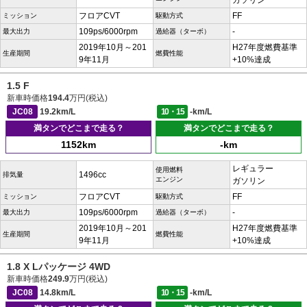
ガソリン
フロアCVT
FF
ミッション
駆動方式
109ps/6000rpm
-
最大出力
過給器（ターボ）
2019年10月～201
H27年度燃費基準
生産期間
燃費性能
9年11月
+10%達成
1.5 F
新車時価格
194.4
万円(税込)
JC08
19.2km/L
10・15
-km/L
満タンでどこまで走る？
満タンでどこまで走る？
1152km
-km
レギュラー
使用燃料
1496cc
排気量
エンジン
ガソリン
フロアCVT
FF
ミッション
駆動方式
109ps/6000rpm
-
最大出力
過給器（ターボ）
2019年10月～201
H27年度燃費基準
生産期間
燃費性能
9年11月
+10%達成
1.8 X Lパッケージ 4WD
新車時価格
249.9
万円(税込)
JC08
14.8km/L
10・15
-km/L