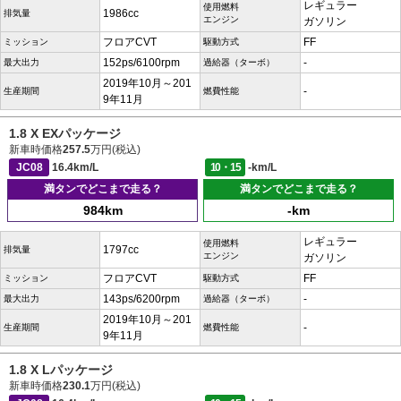
レギュラー
使用燃料
1986cc
排気量
エンジン
ガソリン
フロアCVT
FF
ミッション
駆動方式
152ps/6100rpm
-
最大出力
過給器（ターボ）
2019年10月～201
-
生産期間
燃費性能
9年11月
1.8 X EXパッケージ
新車時価格
257.5
万円(税込)
JC08
16.4km/L
10・15
-km/L
満タンでどこまで走る？
満タンでどこまで走る？
984km
-km
レギュラー
使用燃料
1797cc
排気量
エンジン
ガソリン
フロアCVT
FF
ミッション
駆動方式
143ps/6200rpm
-
最大出力
過給器（ターボ）
2019年10月～201
-
生産期間
燃費性能
9年11月
1.8 X Lパッケージ
新車時価格
230.1
万円(税込)