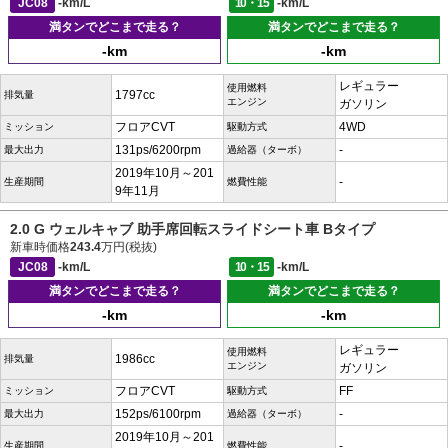
JC08
-km/L
10・15
-km/L
満タンでどこまで走る？
満タンでどこまで走る？
-km
-km
レギュラー
使用燃料
1797cc
排気量
エンジン
ガソリン
フロアCVT
4WD
ミッション
駆動方式
131ps/6200rpm
-
最大出力
過給器（ターボ）
2019年10月～201
-
生産期間
燃費性能
9年11月
2.0 G ウェルキャブ 助手席回転スライドシート車 Bタイプ
新車時価格
243.4
万円(税抜)
JC08
-km/L
10・15
-km/L
満タンでどこまで走る？
満タンでどこまで走る？
-km
-km
レギュラー
使用燃料
1986cc
排気量
エンジン
ガソリン
フロアCVT
FF
ミッション
駆動方式
152ps/6100rpm
-
最大出力
過給器（ターボ）
2019年10月～201
-
生産期間
燃費性能