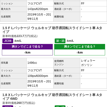
フロアCVT
FF
ミッション
駆動方式
143ps/6200rpm
-
最大出力
過給器（ターボ）
2019年10月～201
-
生産期間
燃費性能
9年11月
1.5 F Lパッケージ ウェルキャブ 助手席回転スライドシート車 Aタ
イプ
新車時価格
223.7
万円(税込)
JC08
-km/L
10・15
-km/L
満タンでどこまで走る？
満タンでどこまで走る？
-km
-km
レギュラー
使用燃料
1496cc
排気量
エンジン
ガソリン
フロアCVT
FF
ミッション
駆動方式
109ps/6000rpm
-
最大出力
過給器（ターボ）
2019年10月～201
-
生産期間
燃費性能
9年11月
1.8 X Lパッケージ ウェルキャブ 助手席回転スライドシート車 Aタ
イプ 4WD
新車時価格
260
万円(税込)