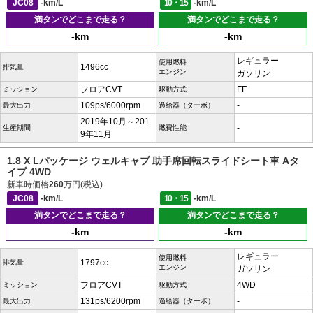
JC08
-km/L
10・15
-km/L
満タンでどこまで走る？
満タンでどこまで走る？
-km
-km
レギュラー
使用燃料
1496cc
排気量
エンジン
ガソリン
フロアCVT
FF
ミッション
駆動方式
109ps/6000rpm
-
最大出力
過給器（ターボ）
2019年10月～201
-
生産期間
燃費性能
9年11月
1.8 X Lパッケージ ウェルキャブ 助手席回転スライドシート車 Aタ
イプ 4WD
新車時価格
260
万円(税込)
JC08
-km/L
10・15
-km/L
満タンでどこまで走る？
満タンでどこまで走る？
-km
-km
レギュラー
使用燃料
1797cc
排気量
エンジン
ガソリン
フロアCVT
4WD
ミッション
駆動方式
131ps/6200rpm
-
最大出力
過給器（ターボ）