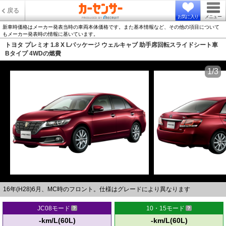
戻る
お気に入り
メニュー
新車時価格はメーカー発表当時の車両本体価格です。また基本情報など、その他の項目について
もメーカー発表時の情報に基いています。
トヨタ プレミオ 1.8 X Lパッケージ ウェルキャブ 助手席回転スライドシート車
Bタイプ 4WDの燃費
1/3
16年(H28)6月、MC時のフロント。仕様はグレードにより異なります
JC08モード
10・15モード
-km/L(60L)
-km/L(60L)