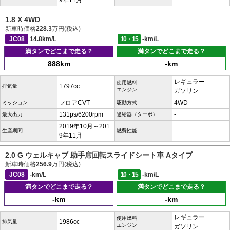
9年11月
1.8 X 4WD
新車時価格
228.3
万円(税込)
JC08
14.8km/L
10・15
-km/L
満タンでどこまで走る？
満タンでどこまで走る？
888km
-km
レギュラー
使用燃料
1797cc
排気量
エンジン
ガソリン
フロアCVT
4WD
ミッション
駆動方式
131ps/6200rpm
-
最大出力
過給器（ターボ）
2019年10月～201
-
生産期間
燃費性能
9年11月
2.0 G ウェルキャブ 助手席回転スライドシート車 Aタイプ
新車時価格
256.9
万円(税込)
JC08
-km/L
10・15
-km/L
満タンでどこまで走る？
満タンでどこまで走る？
-km
-km
レギュラー
使用燃料
1986cc
排気量
エンジン
ガソリン