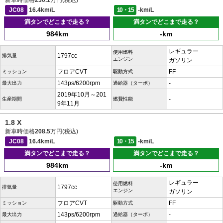
新車時価格
230.1
万円(税込)
JC08
16.4km/L
10・15
-km/L
満タンでどこまで走る？
満タンでどこまで走る？
984km
-km
レギュラー
使用燃料
1797cc
排気量
エンジン
ガソリン
フロアCVT
FF
ミッション
駆動方式
143ps/6200rpm
-
最大出力
過給器（ターボ）
2019年10月～201
-
生産期間
燃費性能
9年11月
1.8 X
新車時価格
208.5
万円(税込)
JC08
16.4km/L
10・15
-km/L
満タンでどこまで走る？
満タンでどこまで走る？
984km
-km
レギュラー
使用燃料
1797cc
排気量
エンジン
ガソリン
フロアCVT
FF
ミッション
駆動方式
143ps/6200rpm
-
最大出力
過給器（ターボ）