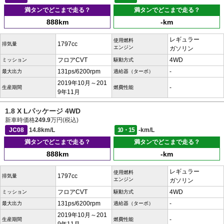
満タンでどこまで走る？
満タンでどこまで走る？
888km
-km
レギュラー
使用燃料
1797cc
排気量
エンジン
ガソリン
フロアCVT
4WD
ミッション
駆動方式
131ps/6200rpm
-
最大出力
過給器（ターボ）
2019年10月～201
-
生産期間
燃費性能
9年11月
1.8 X Lパッケージ 4WD
新車時価格
249.9
万円(税込)
JC08
14.8km/L
10・15
-km/L
満タンでどこまで走る？
満タンでどこまで走る？
888km
-km
レギュラー
使用燃料
1797cc
排気量
エンジン
ガソリン
フロアCVT
4WD
ミッション
駆動方式
131ps/6200rpm
-
最大出力
過給器（ターボ）
2019年10月～201
-
生産期間
燃費性能