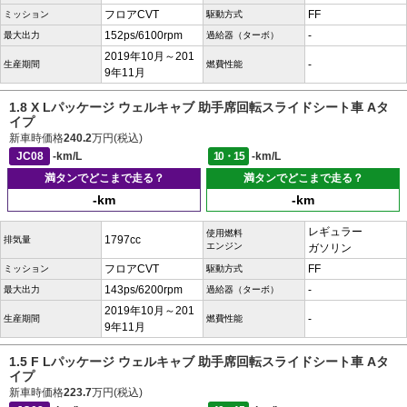
フロアCVT
FF
ミッション
駆動方式
152ps/6100rpm
-
最大出力
過給器（ターボ）
2019年10月～201
-
生産期間
燃費性能
9年11月
1.8 X Lパッケージ ウェルキャブ 助手席回転スライドシート車 Aタ
イプ
新車時価格
240.2
万円(税込)
JC08
-km/L
10・15
-km/L
満タンでどこまで走る？
満タンでどこまで走る？
-km
-km
レギュラー
使用燃料
1797cc
排気量
エンジン
ガソリン
フロアCVT
FF
ミッション
駆動方式
143ps/6200rpm
-
最大出力
過給器（ターボ）
2019年10月～201
-
生産期間
燃費性能
9年11月
1.5 F Lパッケージ ウェルキャブ 助手席回転スライドシート車 Aタ
イプ
新車時価格
223.7
万円(税込)