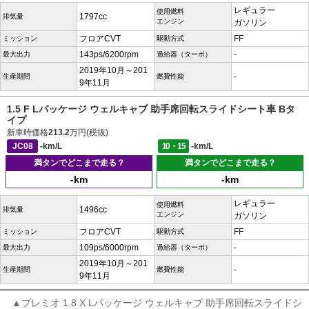
レギュラー
使用燃料
1797cc
排気量
エンジン
ガソリン
フロアCVT
FF
ミッション
駆動方式
143ps/6200rpm
-
最大出力
過給器（ターボ）
2019年10月～201
-
生産期間
燃費性能
9年11月
1.5 F Lパッケージ ウェルキャブ 助手席回転スライドシート車 Bタ
イプ
新車時価格
213.2
万円(税抜)
JC08
-km/L
10・15
-km/L
満タンでどこまで走る？
満タンでどこまで走る？
-km
-km
レギュラー
使用燃料
1496cc
排気量
エンジン
ガソリン
フロアCVT
FF
ミッション
駆動方式
109ps/6000rpm
-
最大出力
過給器（ターボ）
2019年10月～201
-
生産期間
燃費性能
9年11月
▲プレミオ 1.8 X Lパッケージ ウェルキャブ 助手席回転スライドシ