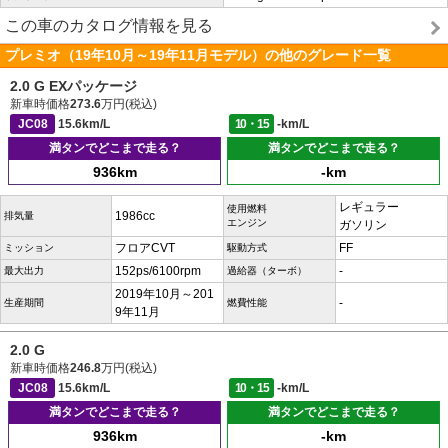
この車のカタログ情報を見る
プレミオ（19年10月～19年11月モデル）の他のグレード一覧
2.0 G EXパッケージ
新車時価格
273.6
万円(税込)
JC08
15.6km/L
10・15
-km/L
満タンでどこまで走る？
満タンでどこまで走る？
936km
-km
レギュラー
使用燃料
1986cc
排気量
エンジン
ガソリン
フロアCVT
FF
ミッション
駆動方式
152ps/6100rpm
-
最大出力
過給器（ターボ）
2019年10月～201
-
生産期間
燃費性能
9年11月
2.0 G
新車時価格
246.8
万円(税込)
JC08
15.6km/L
10・15
-km/L
満タンでどこまで走る？
満タンでどこまで走る？
936km
-km