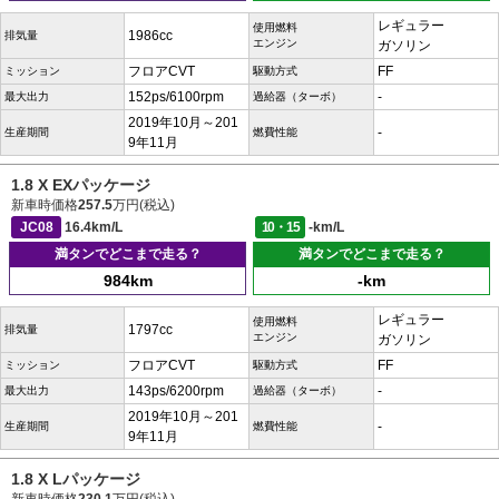
レギュラー
使用燃料
1986cc
排気量
エンジン
ガソリン
フロアCVT
FF
ミッション
駆動方式
152ps/6100rpm
-
最大出力
過給器（ターボ）
2019年10月～201
-
生産期間
燃費性能
9年11月
1.8 X EXパッケージ
新車時価格
257.5
万円(税込)
JC08
16.4km/L
10・15
-km/L
満タンでどこまで走る？
満タンでどこまで走る？
984km
-km
レギュラー
使用燃料
1797cc
排気量
エンジン
ガソリン
フロアCVT
FF
ミッション
駆動方式
143ps/6200rpm
-
最大出力
過給器（ターボ）
2019年10月～201
-
生産期間
燃費性能
9年11月
1.8 X Lパッケージ