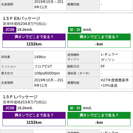
2019年10月～201
-
生産期間
燃費性能
9年11月
1.5 F EXパッケージ
新車時価格
234.9
万円(税込)
JC08
19.2km/L
10・15
-km/L
満タンでどこまで走る？
満タンでどこまで走る？
1152km
-km
レギュラー
使用燃料
1496cc
排気量
エンジン
ガソリン
フロアCVT
FF
ミッション
駆動方式
109ps/6000rpm
-
最大出力
過給器（ターボ）
2019年10月～201
H27年度燃費基準
生産期間
燃費性能
9年11月
+10%達成
1.5 F Lパッケージ
新車時価格
213.6
万円(税込)
JC08
19.2km/L
10・15
-km/L
満タンでどこまで走る？
満タンでどこまで走る？
1152km
-km
レギュラー