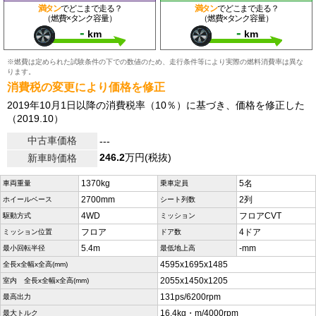
満タン
でどこまで走る？
満タン
でどこまで走る？
（燃費×タンク容量）
（燃費×タンク容量）
-
-
km
km
※燃費は定められた試験条件の下での数値のため、走行条件等により実際の燃料消費率は異な
ります。
消費税の変更により価格を修正
2019年10月1日以降の消費税率（10％）に基づき、価格を修正した
（2019.10）
中古車価格
---
246.2
万円(税抜)
新車時価格
1370kg
5名
車両重量
乗車定員
2700mm
2列
ホイールベース
シート列数
4WD
フロアCVT
駆動方式
ミッション
フロア
4ドア
ミッション位置
ドア数
5.4m
-mm
最小回転半径
最低地上高
4595x1695x1485
全長x全幅x全高(mm)
2055x1450x1205
室内 全長x全幅x全高(mm)
131ps/6200rpm
最高出力
16.4kg・m/4000rpm
最大トルク