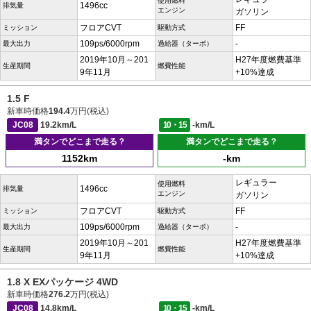
使用燃料
1496cc
排気量
エンジン
ガソリン
フロアCVT
FF
ミッション
駆動方式
109ps/6000rpm
-
最大出力
過給器（ターボ）
2019年10月～201
H27年度燃費基準
生産期間
燃費性能
9年11月
+10%達成
1.5 F
新車時価格
194.4
万円(税込)
JC08
19.2km/L
10・15
-km/L
満タンでどこまで走る？
満タンでどこまで走る？
1152km
-km
レギュラー
使用燃料
1496cc
排気量
エンジン
ガソリン
フロアCVT
FF
ミッション
駆動方式
109ps/6000rpm
-
最大出力
過給器（ターボ）
2019年10月～201
H27年度燃費基準
生産期間
燃費性能
9年11月
+10%達成
1.8 X EXパッケージ 4WD
新車時価格
276.2
万円(税込)
JC08
14.8km/L
10・15
-km/L