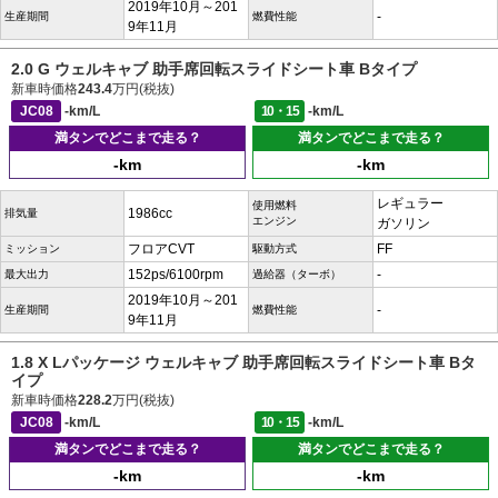
2019年10月～201
-
生産期間
燃費性能
9年11月
2.0 G ウェルキャブ 助手席回転スライドシート車 Bタイプ
新車時価格
243.4
万円(税抜)
JC08
-km/L
10・15
-km/L
満タンでどこまで走る？
満タンでどこまで走る？
-km
-km
レギュラー
使用燃料
1986cc
排気量
エンジン
ガソリン
フロアCVT
FF
ミッション
駆動方式
152ps/6100rpm
-
最大出力
過給器（ターボ）
2019年10月～201
-
生産期間
燃費性能
9年11月
1.8 X Lパッケージ ウェルキャブ 助手席回転スライドシート車 Bタ
イプ
新車時価格
228.2
万円(税抜)
JC08
-km/L
10・15
-km/L
満タンでどこまで走る？
満タンでどこまで走る？
-km
-km