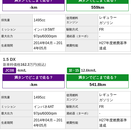
満タンでどこまで走る？
満タンでどこまで走る？
-km
559km
レギュラー
使用燃料
1495cc
排気量
エンジン
ガソリン
インパネ5MT
FR
ミッション
駆動方式
97ps/6000rpm
-
最大出力
過給器（ターボ）
2014年04月～201
H27年度燃費基準
生産期間
燃費性能
4年05月
達成
1.5 DX
新車時価格
162.3
万円(税込)
JC08
-km/L
10・15
12.6km/L
満タンでどこまで走る？
満タンでどこまで走る？
-km
541.8km
レギュラー
使用燃料
1495cc
排気量
エンジン
ガソリン
インパネ4AT
FR
ミッション
駆動方式
97ps/6000rpm
-
最大出力
過給器（ターボ）
2014年04月～201
H27年度燃費基準
生産期間
燃費性能
4年05月
達成