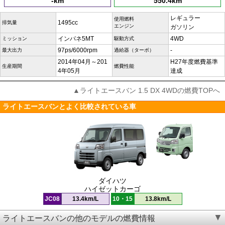
-km
550.4km
レギュラー
使用燃料
1495cc
排気量
エンジン
ガソリン
インパネ5MT
4WD
ミッション
駆動方式
97ps/6000rpm
-
最大出力
過給器（ターボ）
2014年04月～201
H27年度燃費基準
生産期間
燃費性能
4年05月
達成
▲ライトエースバン 1.5 DX 4WDの燃費TOPへ
ライトエースバンとよく比較されている車
ダイハツ
ハイゼットカーゴ
JC08
13.4km/L
10・15
13.8km/L
ライトエースバンの他のモデルの燃費情報