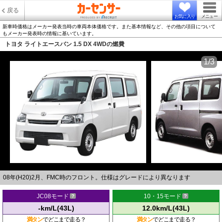
戻る
お気に入り
メニュー
新車時価格はメーカー発表当時の車両本体価格です。また基本情報など、その他の項目について
もメーカー発表時の情報に基いています。
トヨタ ライトエースバン 1.5 DX 4WDの燃費
1/3
08年(H20)2月、FMC時のフロント。仕様はグレードにより異なります
JC08モード
10・15モード
-km/L(43L)
12.0km/L(43L)
満タン
でどこまで走る？
満タン
でどこまで走る？