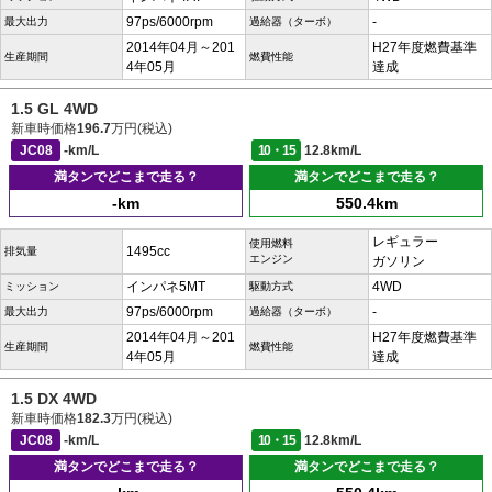
97ps/6000rpm
-
最大出力
過給器（ターボ）
2014年04月～201
H27年度燃費基準
生産期間
燃費性能
4年05月
達成
1.5 GL 4WD
新車時価格
196.7
万円(税込)
JC08
-km/L
10・15
12.8km/L
満タンでどこまで走る？
満タンでどこまで走る？
-km
550.4km
レギュラー
使用燃料
1495cc
排気量
エンジン
ガソリン
インパネ5MT
4WD
ミッション
駆動方式
97ps/6000rpm
-
最大出力
過給器（ターボ）
2014年04月～201
H27年度燃費基準
生産期間
燃費性能
4年05月
達成
1.5 DX 4WD
新車時価格
182.3
万円(税込)
JC08
-km/L
10・15
12.8km/L
満タンでどこまで走る？
満タンでどこまで走る？