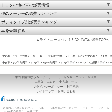
トヨタの他の車の燃費情報
他のメーカーの燃費ランキング
ボディタイプ別燃費ランキング
車を売却する
▲ライトエースバン 1.5 DX 4WDの燃費TOPへ
中古車トップ
中古車メーカー一覧
トヨタの中古車
ライトエースバンの中古車
ライトエースバ
中古車トップ
燃費ランキング
トヨタの燃費ランキング
ライトエースバンの燃費
ライトエー
中古車情報ならカーセンサー
カーセンサーエッジ・輸入車
車買取・車査定
中古車リース
プライバシーポリシー
利用規約
サイトマップ
お問い合わせ
燃費のいい車を探すなら、中古車・中古車情報のカーセンサー！ライトエースバン 1.5
DX 4WDの燃費が分かります。