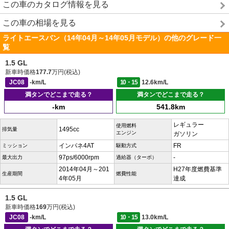
この車のカタログ情報を見る
この車の相場を見る
ライトエースバン（14年04月～14年05月モデル）の他のグレード一
覧
1.5 GL
新車時価格
177.7
万円(税込)
JC08
-km/L
10・15
12.6km/L
満タンでどこまで走る？
満タンでどこまで走る？
-km
541.8km
レギュラー
使用燃料
1495cc
排気量
エンジン
ガソリン
インパネ4AT
FR
ミッション
駆動方式
97ps/6000rpm
-
最大出力
過給器（ターボ）
2014年04月～201
H27年度燃費基準
生産期間
燃費性能
4年05月
達成
1.5 GL
新車時価格
169
万円(税込)
JC08
-km/L
10・15
13.0km/L