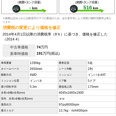
（燃費×タンク容量）
（燃費×タンク容量）
-
516
km
km
※燃費は定められた試験条件の下での数値のため、走行条件等により実際の燃料消費率は異な
ります。
消費税の変更により価格を修正
2014年4月1日以降の消費税率（8％）に基づき、価格を修正した
（2014.4）
中古車価格
74
万円
191
万円(税込)
新車時価格
1290kg
5名
車両重量
乗車定員
2650mm
2列
ホイールベース
シート列数
4WD
インパネ4AT
駆動方式
ミッション
インパネ
5ドア
ミッション位置
ドア数
5.3m
175mm
最小回転半径
最低地上高
4045x1665x1900
全長x全幅x全高(mm)
-x-x-
室内 全長x全幅x全高(mm)
97ps/6000rpm
最高出力
13.7kg・m/4400rpm
最大トルク