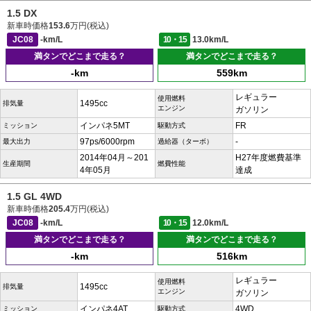
1.5 DX
新車時価格
153.6
万円(税込)
JC08
-km/L
10・15
13.0km/L
満タンでどこまで走る？
満タンでどこまで走る？
-km
559km
レギュラー
使用燃料
1495cc
排気量
エンジン
ガソリン
インパネ5MT
FR
ミッション
駆動方式
97ps/6000rpm
-
最大出力
過給器（ターボ）
2014年04月～201
H27年度燃費基準
生産期間
燃費性能
4年05月
達成
1.5 GL 4WD
新車時価格
205.4
万円(税込)
JC08
-km/L
10・15
12.0km/L
満タンでどこまで走る？
満タンでどこまで走る？
-km
516km
レギュラー
使用燃料
1495cc
排気量
エンジン
ガソリン
インパネ4AT
4WD
ミッション
駆動方式