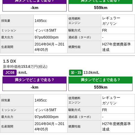
満タンでどこまで走る？
満タンでどこまで走る？
-km
559km
レギュラー
使用燃料
1495cc
排気量
エンジン
ガソリン
インパネ5MT
FR
ミッション
駆動方式
97ps/6000rpm
-
最大出力
過給器（ターボ）
2014年04月～201
H27年度燃費基準
生産期間
燃費性能
4年05月
達成
1.5 DX
新車時価格
153.6
万円(税込)
JC08
-km/L
10・15
13.0km/L
満タンでどこまで走る？
満タンでどこまで走る？
-km
559km
レギュラー
使用燃料
1495cc
排気量
エンジン
ガソリン
インパネ5MT
FR
ミッション
駆動方式
97ps/6000rpm
-
最大出力
過給器（ターボ）
2014年04月～201
H27年度燃費基準
生産期間
燃費性能
4年05月
達成