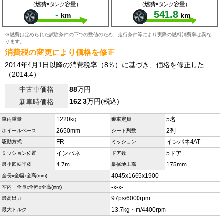
（燃費×タンク容量）
（燃費×タンク容量）
-
541.8
km
km
※燃費は定められた試験条件の下での数値のため、走行条件等により実際の燃料消費率は異な
ります。
消費税の変更により価格を修正
2014年4月1日以降の消費税率（8％）に基づき、価格を修正した
（2014.4）
中古車価格
88
万円
162.3
万円(税込)
新車時価格
1220kg
5名
車両重量
乗車定員
2650mm
2列
ホイールベース
シート列数
FR
インパネ4AT
駆動方式
ミッション
インパネ
5ドア
ミッション位置
ドア数
4.7m
175mm
最小回転半径
最低地上高
4045x1665x1900
全長x全幅x全高(mm)
-x-x-
室内 全長x全幅x全高(mm)
97ps/6000rpm
最高出力
13.7kg・m/4400rpm
最大トルク