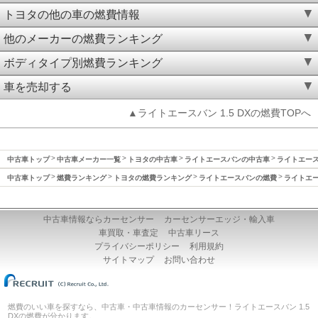
トヨタの他の車の燃費情報
他のメーカーの燃費ランキング
ボディタイプ別燃費ランキング
車を売却する
▲ライトエースバン 1.5 DXの燃費TOPへ
中古車トップ
中古車メーカー一覧
トヨタの中古車
ライトエースバンの中古車
ライトエースバ
中古車トップ
燃費ランキング
トヨタの燃費ランキング
ライトエースバンの燃費
ライトエー
中古車情報ならカーセンサー
カーセンサーエッジ・輸入車
車買取・車査定
中古車リース
プライバシーポリシー
利用規約
サイトマップ
お問い合わせ
燃費のいい車を探すなら、中古車・中古車情報のカーセンサー！ライトエースバン 1.5
DXの燃費が分かります。