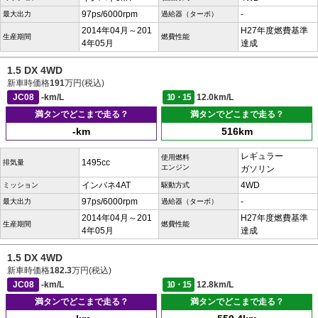
97ps/6000rpm
-
最大出力
過給器（ターボ）
2014年04月～201
H27年度燃費基準
生産期間
燃費性能
4年05月
達成
1.5 DX 4WD
新車時価格
191
万円(税込)
JC08
-km/L
10・15
12.0km/L
満タンでどこまで走る？
満タンでどこまで走る？
-km
516km
レギュラー
使用燃料
1495cc
排気量
エンジン
ガソリン
インパネ4AT
4WD
ミッション
駆動方式
97ps/6000rpm
-
最大出力
過給器（ターボ）
2014年04月～201
H27年度燃費基準
生産期間
燃費性能
4年05月
達成
1.5 DX 4WD
新車時価格
182.3
万円(税込)
JC08
-km/L
10・15
12.8km/L
満タンでどこまで走る？
満タンでどこまで走る？