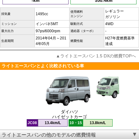
-km
550.4km
レギュラー
使用燃料
1495cc
排気量
エンジン
ガソリン
インパネ5MT
4WD
ミッション
駆動方式
97ps/6000rpm
-
最大出力
過給器（ターボ）
2014年04月～201
H27年度燃費基準
生産期間
燃費性能
4年05月
達成
▲ライトエースバン 1.5 DXの燃費TOPへ
ライトエースバンとよく比較されている車
ダイハツ
ハイゼットカーゴ
JC08
13.4km/L
10・15
13.8km/L
ライトエースバンの他のモデルの燃費情報