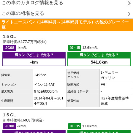
この車のカタログ情報を見る
この車の相場を見る
ライトエースバン（14年04月～14年05月モデル）の他のグレード一
覧
1.5 GL
新車時価格
177.7
万円(税込)
JC08
-km/L
10・15
12.6km/L
満タンでどこまで走る？
満タンでどこまで走る？
-km
541.8km
レギュラー
使用燃料
1495cc
排気量
エンジン
ガソリン
インパネ4AT
FR
ミッション
駆動方式
97ps/6000rpm
-
最大出力
過給器（ターボ）
2014年04月～201
H27年度燃費基準
生産期間
燃費性能
4年05月
達成
1.5 GL
新車時価格
169
万円(税込)
JC08
-km/L
10・15
13.0km/L