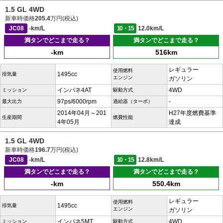
1.5 GL 4WD
新車時価格
205.4
万円(税込)
JC08
-km/L
10・15
12.0km/L
満タンでどこまで走る？
満タンでどこまで走る？
-km
516km
レギュラー
使用燃料
1495cc
排気量
エンジン
ガソリン
インパネ4AT
4WD
ミッション
駆動方式
97ps/6000rpm
-
最大出力
過給器（ターボ）
2014年04月～201
H27年度燃費基準
生産期間
燃費性能
4年05月
達成
1.5 GL 4WD
新車時価格
196.7
万円(税込)
JC08
-km/L
10・15
12.8km/L
満タンでどこまで走る？
満タンでどこまで走る？
-km
550.4km
レギュラー
使用燃料
1495cc
排気量
エンジン
ガソリン
インパネ5MT
4WD
ミッション
駆動方式