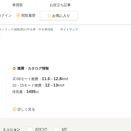
車買取
お役立ち記事
ログイン
閲覧履歴
お気に入り
ストラック(福島県)の中古車・中古車情報
サイトマップ
車
燃費・カタログ情報
11.6
12.8
JC08モード燃費：
～
km/l
12
13
10・15モード燃費：
～
km/l
1495
排気量：
cc
詳しく見る
ミッション
AT/CVT
MT