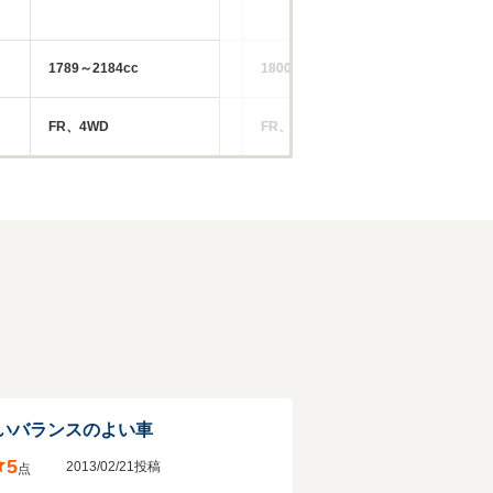
1789～2184cc
1800～2800cc
19
FR、4WD
FR、4WD
F
いバランスのよい車
5
2013/02/21投稿
点