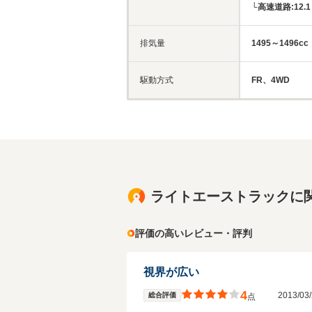
└高速道路:12.1～
排気量
1495～1496cc
駆動方式
FR、4WD
ライトエーストラックに
評価の高いレビュー・評判
視界が広い
4
2013/0
総合評価
点