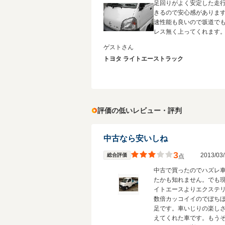
足回りがよく安定した走
きるので安心感がありま
速性能も良いので坂道で
レス無く上ってくれます
ゲストさん
トヨタ ライトエーストラック
評価の低いレビュー・評判
中古なら安いしね
3
2013/0
総合評価
点
中古で買ったのでハズレ
たかも知れません。でも
イトエースよりエクステ
数倍カッコイイのでぼち
足です。車いじりの楽し
えてくれた車です。もう