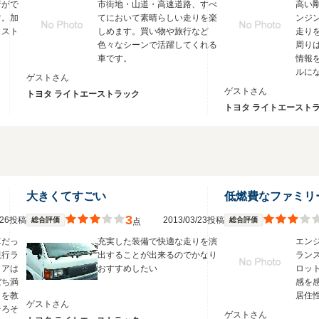
行がで
市街地・山道・高速道路、すべ
高い
す。加
てにおいて素晴らしい走りを楽
ンジ
もスト
しめます。買い物や旅行など
走り
。
色々なシーンで活躍してくれる
周り
車です。
情報
ルに
ゲストさん
ゲストさん
トヨタ ライトエーストラック
トヨタ ライトエースト
大きくてすごい
低燃費なファミリ
3
3/26投稿
2013/03/23投稿
総合評価
総合評価
点
車だっ
充実した装備で快適な走りを演
エン
現行ラ
出することが出来るのでかなり
ラン
リアは
おすすめしたい
ロッ
ぼち満
感を
さを教
居住
ゲストさん
そろそ
ゲストさん