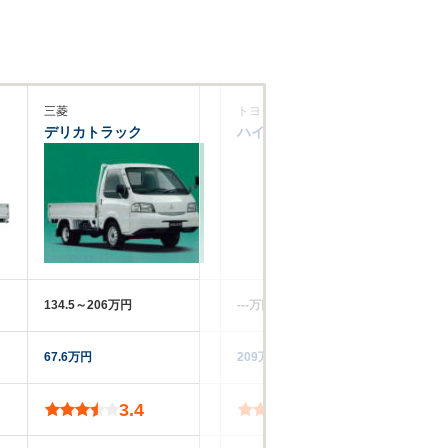
三菱
トヨタ
い
デリカトラック
ハイエーストラック
フ
134.5～206万円
‐‐‐万円
‐‐
67.6万円
209万円
72
3.4
3.8