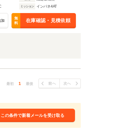
C
インパネ4AT
ミッション
無
在庫確認・見積依頼
追加
料
1
前へ
次へ
最初
最後
この条件で新着メールを受け取る