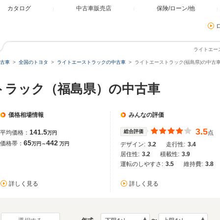
カタログ
中古車販売店
保険/ローン/他
ライトエー
古車
全国のトヨタ
ライトエーストラックの中古車
ライトエーストラック(福島県)の中古
トラック（福島県）の中古車
価格相場情報
みんなの評価
3.5
141.5
総合評価
平均価格：
点
万円
65
442
価格帯：
万円～
万円
デザイン:
3.2
走行性:
3.4
居住性:
3.2
積載性:
3.9
運転のしやすさ:
3.5
維持費:
3.8
詳しく見る
詳しく見る