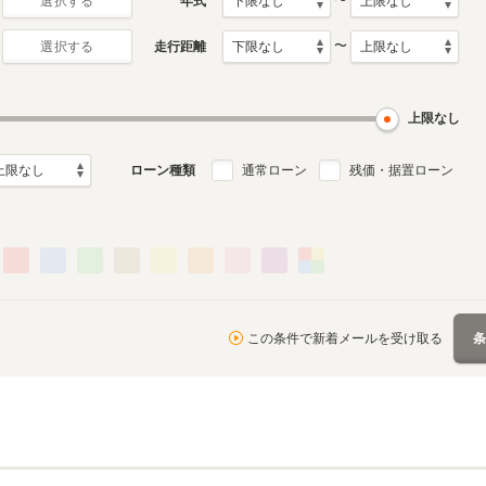
〜
年式
選択する
〜
走行距離
選択する
0月～2007年8月
ル
上限なし
ローン種類
通常ローン
残価・据置ローン
この条件で新着メールを受け取る