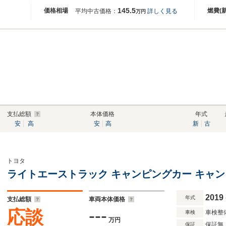
145.5
価格相場
燃費(
平均中古価格：
詳しく見る
万円
支払総額
本体価格
年式
安
高
安
高
新
古
トヨタ
ライトエーストラック キャンピングカー キャ
2019
年式
支払総額
車両本体価格
---
応談
車検整
車検
万円
保証無
保証