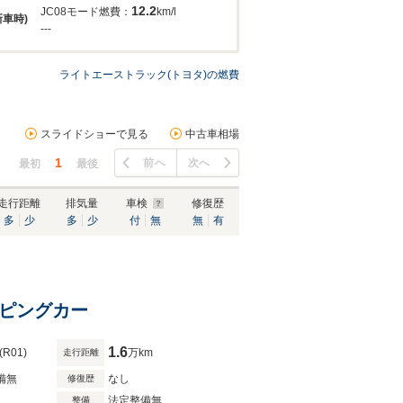
12.2
JC08モード燃費：
km/l
新車時)
---
ライトエーストラック(トヨタ)の燃費
スライドショーで見る
中古車相場
1
前へ
次へ
最初
最後
走行距離
排気量
車検
修復歴
多
少
多
少
付
無
無
有
ンピングカー
1.6
(R01)
万km
走行距離
備無
なし
修復歴
法定整備無
整備