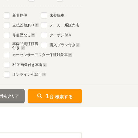
新着物件
未登録車
支払総額あり
メーカー系販売店
修復歴なし
クーポン付き
車両品質評価書
購入プラン付き
付き
カーセンサーアフター保証対象車
360
°画像付き車両
オンライン相談可
1
条件をクリア
台 検索する