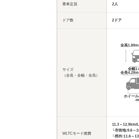
乗車定員
2人
ドア数
2ドア
全高
1.89
全幅
1
サイズ
全長
4.28
（全長・全幅・全高）
ホイール
-
11.3～12.9km/L
└市街地:9.6～10
WLTCモード燃費
└郊外:11.6～13