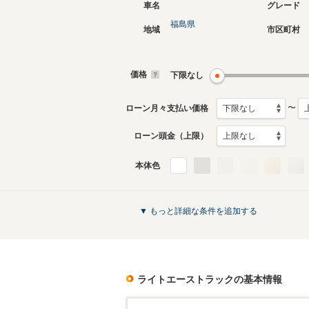
車名
グレード
福島県
地域
市区町村
4代目
3代目
2008年2月～2020年6月
1986年1
生産モデル
生産モデ
価格
下限なし
ライトエーストラックのカタログを見る
〜
ローン月々支払い価格
ローン頭金（上限）
本体色
▼ もっと詳細な条件を追加する
ライトエーストラック
の基本情報