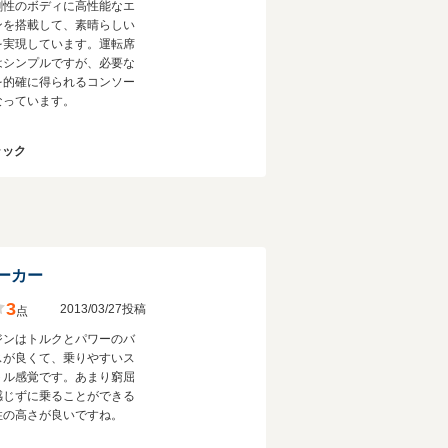
剛性のボディに高性能なエ
ンを搭載して、素晴らしい
を実現しています。運転席
はシンプルですが、必要な
を的確に得られるコンソー
なっています。
ラック
ーカー
3
2013/03/27投稿
点
ジンはトルクとパワーのバ
スが良くて、乗りやすいス
トル感覚です。あまり窮屈
感じずに乗ることができる
性の高さが良いですね。