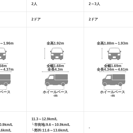
2人
2～3人
2ドア
2ドア
m～1.96m
全高
1.92m
全高
1.88m～1.93m
.68m
全幅
1.68m
全幅
1.69m
m～4.37m
全長
4.3m
全長
4.34m～4.61m
ベース
ホイールベース
ホイールベース
m
-m
-m
11.3～12.9km/L
.9km/L
└市街地:9.6～10.9km/L
-
.6km/L
└郊外:11.6～13.6km/L