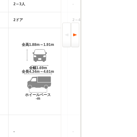
2～3人
-
2
2ドア
2～4ドア
2
全高
1.88m～1.91m
全高
-m
全幅
1.69m
全幅
-m
全長
4.34m～4.61m
全長
-m
ホイールベース
ホイールベース
-m
-m
-
-
-