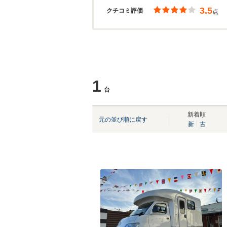
3.5
クチコミ評価
点
1
台
新着順
元の並び順に戻す
新
古