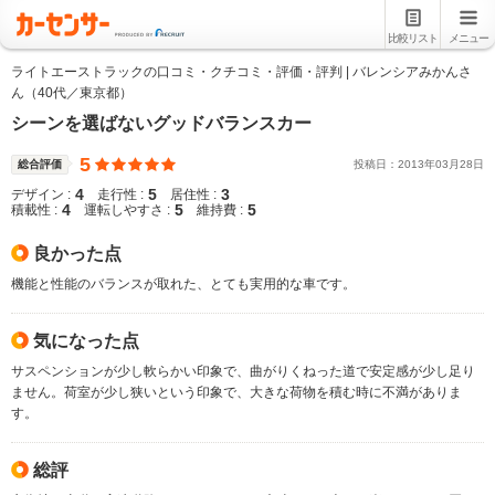
比較リスト
メニュー
ライトエーストラックの口コミ・クチコミ・評価・評判 | バレンシアみかんさ
ん（40代／東京都）
シーンを選ばないグッドバランスカー
5
総合評価
投稿日：
2013
年
03
月
28
日
4
5
3
デザイン :
走行性 :
居住性 :
4
5
5
積載性 :
運転しやすさ :
維持費 :
良かった点
機能と性能のバランスが取れた、とても実用的な車です。
気になった点
サスペンションが少し軟らかい印象で、曲がりくねった道で安定感が少し足り
ません。荷室が少し狭いという印象で、大きな荷物を積む時に不満がありま
す。
総評