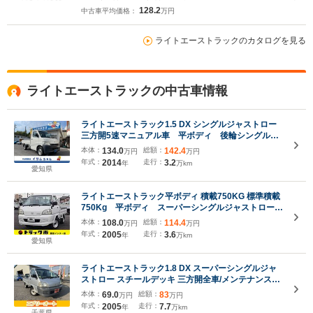
128.2
中古車平均価格：
万円
ライトエーストラックのカタログを見る
ライトエーストラックの中古車情報
ライトエーストラック1.5 DX シングルジャストロー
三方開5速マニュアル車 平ボディ 後輪シングルタ
イヤ 最大積載量800kg 荷台サイズ 長さ242cm
本体：
134.0
総額：
142.4
万円
万円
幅159cm 高さ35cm エアコン 純正ラジオ
年式：
2014
走行：
3.2
年
万km
愛知県
ライトエーストラック平ボディ 積載750KG 標準積載
750Kg 平ボディ スーパーシングルジャストロー
木製デッキ 車両総重量2155Kg 7K・82馬力 荷台
本体：
108.0
総額：
114.4
万円
万円
地上高約70cm 荷台床板張替済 スペアキー フ
年式：
2005
走行：
3.6
年
万km
ロアマット・バイザー
愛知県
ライトエーストラック1.8 DX スーパーシングルジャ
ストロー スチールデッキ 三方開全車/メンテナンスケ
ア付 車両プレミアムカーケア付 3カ月保証ケア
本体：
69.0
総額：
83
万円
万円
付 ローン対応 エアコン パワステ ABS 運転席
年式：
2005
走行：
7.7
年
万km
エアバッグ AM/FM
千葉県