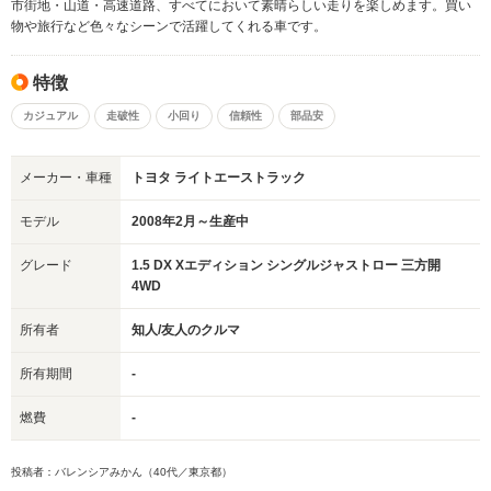
市街地・山道・高速道路、すべてにおいて素晴らしい走りを楽しめます。買い
物や旅行など色々なシーンで活躍してくれる車です。
特徴
カジュアル
走破性
小回り
信頼性
部品安
メーカー・車種
トヨタ ライトエーストラック
モデル
2008年2月～生産中
グレード
1.5 DX Xエディション シングルジャストロー 三方開
4WD
所有者
知人/友人のクルマ
所有期間
-
燃費
-
投稿者：バレンシアみかん（40代／東京都）