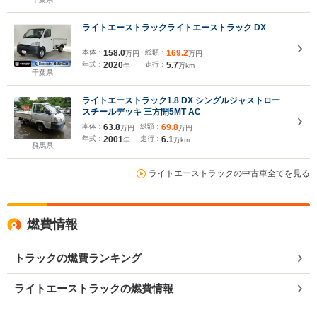
ライトエーストラックライトエーストラック DX
本体：
158.0
総額：
169.2
万円
万円
年式：
2020
走行：
5.7
年
万km
千葉県
ライトエーストラック1.8 DX シングルジャストロー
スチールデッキ 三方開5MT AC
本体：
63.8
総額：
69.8
万円
万円
年式：
2001
走行：
6.1
年
万km
群馬県
ライトエーストラックの中古車全てを見る
燃費情報
トラックの燃費ランキング
ライトエーストラックの燃費情報