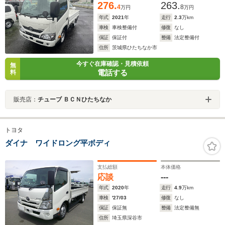
276.
263.
4
8
万円
万円
年式
2021
年
走行
2.3
万km
車検
車検整備付
修復
なし
保証
保証付
整備
法定整備付
住所
茨城県ひたちなか市
今すぐ在庫確認・見積依頼
無
電話する
料
販売店：
チューブ ＢＣＮひたちなか
トヨタ
ダイナ ワイドロング平ボディ
支払総額
本体価格
応談
---
年式
2020
年
走行
4.9
万km
車検
'27/03
修復
なし
保証
保証無
整備
法定整備無
住所
埼玉県深谷市