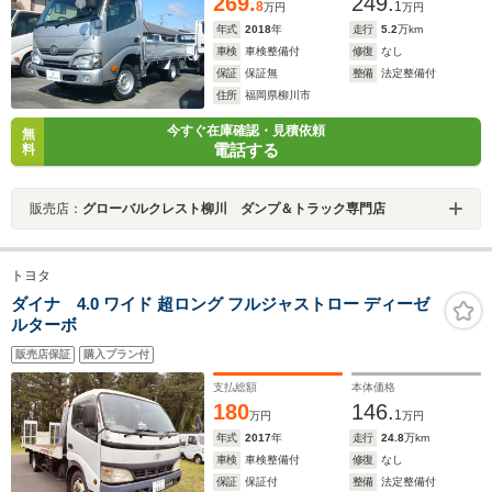
269.
249.
8
1
万円
万円
年式
2018
年
走行
5.2
万km
車検
車検整備付
修復
なし
保証
保証無
整備
法定整備付
住所
福岡県柳川市
今すぐ在庫確認・見積依頼
無
電話する
料
販売店：
グローバルクレスト柳川 ダンプ＆トラック専門店
トヨタ
ダイナ 4.0 ワイド 超ロング フルジャストロー ディーゼ
ルターボ
販売店保証
購入プラン付
支払総額
本体価格
180
146.
1
万円
万円
年式
2017
年
走行
24.8
万km
車検
車検整備付
修復
なし
保証
保証付
整備
法定整備付