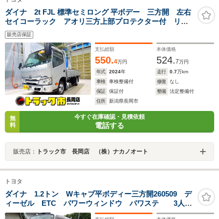
ダイナ 2t FJL 標準セミロング 平ボデー 三方開 左右
セイコーラック アオリ三方上部プロテクター付 リア
アオリチェーン2個 左右電格ミラー/ヒーター ルームミ
販売店保証
ラー式バックモニター トラクションコントロール 電
動パーキングブレーキ
支払総額
本体価格
550.
524.
4
7
万円
万円
年式
2024
年
走行
0.7
万km
車検
車検整備付
修復
なし
保証
保証付
整備
法定整備付
住所
新潟県長岡市
今すぐ在庫確認・見積依頼
無
電話する
料
販売店：
トラック市 長岡店 （株）ナカノオート
トヨタ
ダイナ 1.2トン Wキャブ平ボディー三方開260509 デ
ィーゼル ETC パワーウィンドウ パワステ 3人乗
り 三方開 1.2t積載 Wキャブ平ボディ 3.0Dターボ