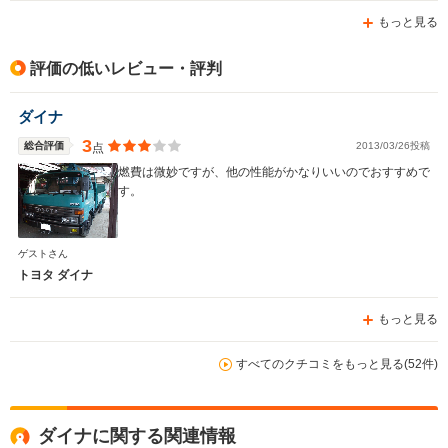
道路では、相変わらずMITSUBISHIの後塵を拝するのは、
もっと見る
仕方ない所だ。 今となっては、特筆すべき物はない、時
排気量
-
2000～5300cc
2000～25
代の産物だが、「無事これ名馬」の格言がしみて来る一台
だと言える。低予算でも、間違いない一台をお探しの方に
評価の低いレビュー・評判
ピッタリである。
駆動方式
-
FR、4WD
FR、4WD
ダイナ
3
総合評価
2013/03/26投稿
点
燃費は微妙ですが、他の性能がかなりいいのでおすすめで
す。
ゲストさん
トヨタ ダイナ
もっと見る
すべてのクチコミをもっと見る(52件)
ダイナに関する関連情報