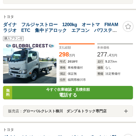
トヨタ
ダイナ フルジャストロー 1200kg オートマ FMAM
ラジオ ETC 集中ドアロック エアコン パワステ
パワーウィンドウ UVカットガラス ツールボックス
購入プラン付
荷台新塗装済み 荷台新ゴムマット5mm
支払総額
本体価格
298
277.
4
万円
万円
年式
2018
年
走行
5.2
万km
車検
車検整備付
修復
なし
保証
保証無
整備
法定整備付
住所
福岡県柳川市
今すぐ在庫確認・見積依頼
無
電話する
料
販売店：
グローバルクレスト柳川 ダンプ＆トラック専門店
トヨタ