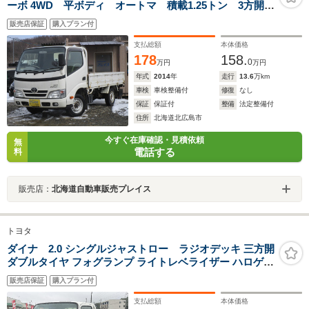
ーボ 4WD 平ボディ オートマ 積載1.25トン 3方開・
平ボディトラック
販売店保証
購入プラン付
支払総額
本体価格
178
158.
0
万円
万円
年式
2014
年
走行
13.6
万km
車検
車検整備付
修復
なし
保証
保証付
整備
法定整備付
住所
北海道北広島市
今すぐ在庫確認・見積依頼
無
電話する
料
販売店：
北海道自動車販売プレイス
トヨタ
ダイナ 2.0 シングルジャストロー ラジオデッキ 三方開
ダブルタイヤ フォグランプ ライトレベライザー ハロゲン
ヘッドライト チルトステアリング マニュアルエアコン
販売店保証
購入プラン付
ABS パワーステアリング パワーウィンドウ
支払総額
本体価格