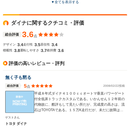
▼
全てを表示する
ドア数
-
2～4ドア
2～4ドア
全高
全高
ダイナに関するクチコミ・評価
-m
-m
-
3.6
総合評価
点
3.4
3.5
3.4
デザイン :
走行性 :
居住性 :
全幅
全幅
サイズ
3.8
3.7
3.6
-m
-m
-
積載性 :
運転しやすさ :
維持費 :
全長
全長
(全長x全幅x全高)
-m
-m
評価の高いレビュー・評判
無く子も黙る
ホイールベース
ホイールベース
ホイー
-m
-m
5
総合評価
2008/02/22投稿
点
平成８年式ダイナ４１００ｃｃオートマ垂直パワーゲート
付全低床トラックカスタムである。いかんせん１２年前の
代物故に、酷評もして見たい所だが、完成度の高さは、流
石はTOYOTAである。１５万K走行だが、未だに故障はな
WLTCモード
-
-
-
い。 ただ、旧型だけあって、視界は悪い。乗り味は、マ
ゲストさん
燃費
ーク２その物であるから、悪い筈はないが、この年式のダ
トヨタ ダイナ
イナは満載時には、やや足回りがふにゃふにゃする。高速