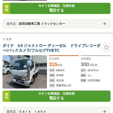
今すぐ在庫確認・見積依頼
無
電話する
料
販売店：
坂田自動車工業 トラックセンター
トヨタ
ダイナ 4.0 ジャストロー ディーゼル ドライブレコーダ
ー/バックカメラ/フルセグTV/ETC
支払総額
本体価格
315
300.
0
万円
万円
年式
2021
年
走行
13.6
万km
車検
'27/02
修復
なし
保証
保証無
整備
法定整備無
住所
愛媛県松山市
今すぐ在庫確認・見積依頼
無
電話する
料
販売店：
Ｃａｒｓ ｌａｂｏ