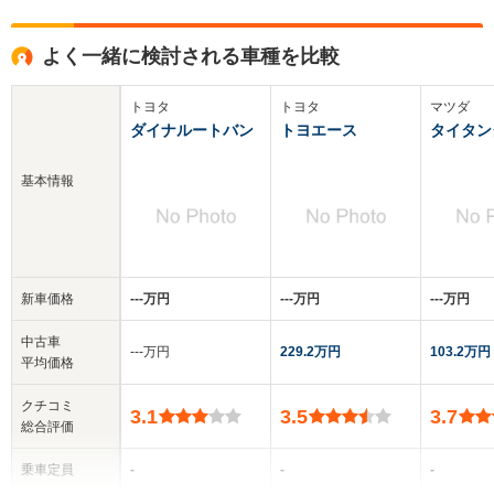
よく一緒に検討される車種を比較
トヨタ
トヨタ
マツダ
ダイナルートバン
トヨエース
タイタン
基本情報
新車価格
‐‐‐万円
‐‐‐万円
‐‐‐万円
中古車
‐‐‐万円
229.2万円
103.2万円
平均価格
クチコミ
3.1
3.5
3.7
総合評価
乗車定員
-
-
-