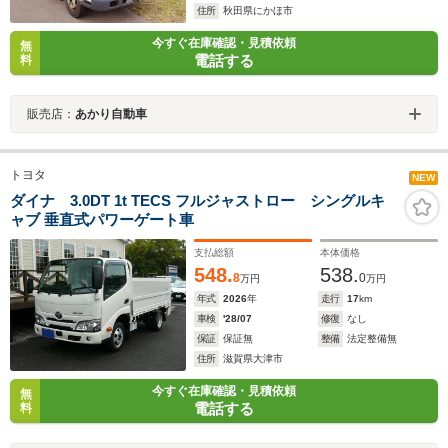
住所
秋田県にかほ市
今すぐ在庫確認・見積依頼
無
電話する
料
販売店：
あかり自動車
トヨタ
NEW
ダイナ 3.0DT 1t TECS フルジャストロー シングルキ
ャブ 垂直式パワーゲート車
支払総額
本体価格
548.
538.
8
0
万円
万円
年式
2026
年
走行
17
km
車検
'28/07
修復
なし
保証
保証無
整備
法定整備無
住所
滋賀県大津市
今すぐ在庫確認・見積依頼
無
電話する
料