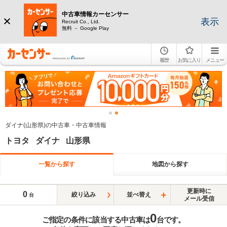
中古車情報カーセンサー
表示
Recruit Co., Ltd.
無料 － Google Play
履歴
お気に入り
メニュー
ダイナ(山形県)の中古車・中古車情報
トヨタ ダイナ 山形県
一覧から探す
地図から探す
更新時に
0
絞り込み
並べ替え
台
メール受信
0
ご指定の条件に該当する中古車は
台です。