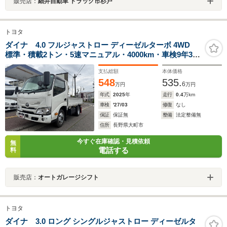
販売店：
細井自動車 トラック市杉戸
トヨタ
ダイナ 4.0 フルジャストロー ディーゼルターボ 4WD
標準・積載2トン・5速マニュアル・4000km・車検9年3
月・LEDヘッドライト&フォグ・デジタルミラー・バック
支払総額
本体価格
カメラモニター・LSD・ナビ・TV・Bluetoothオーディ
548
535.
オ・両側電動格納ミラー
6
万円
万円
年式
2025
年
走行
0.4
万km
車検
'27/03
修復
なし
保証
保証無
整備
法定整備無
住所
長野県大町市
今すぐ在庫確認・見積依頼
無
電話する
料
販売店：
オートガレージシフト
トヨタ
ダイナ 3.0 ロング シングルジャストロー ディーゼルタ