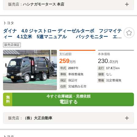
販売店：
ハシナガモータース 本店
トヨタ
ダイナ 4.0 ジャストロー ディーゼルターボ フジマイテ
ィー 4.1立米 5速マニュアル バックモニター エア
バック ABS
販売店保証
支払総額
本体価格
259
230.
0
万円
万円
年式
2007
年
走行
17.8
万km
車検
車検整備無
修復
なし
保証
保証付
整備
法定整備無
住所
宮城県白石市
今すぐ在庫確認・見積依頼
無
電話する
料
販売店：
（株）大正自動車
トヨタ