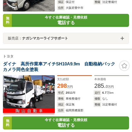
保証
保証付
整備
法定整備付
住所
大阪府豊中市
今すぐ在庫確認・見積依頼
無
電話する
料
販売店：
ナガシマカーライフサポート
トヨタ
ダイナ 高所作業車アイチSH10A9.9m 自動格納バック
カメラ同色全塗装
支払総額
本体価格
298
285.
0
万円
万円
年式
2011
年
走行
6.7
万km
車検
車検整備付
修復
なし
保証
保証無
整備
法定整備付
住所
福岡県糟屋郡
今すぐ在庫確認・見積依頼
無
電話する
料