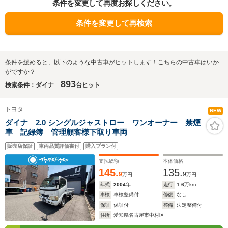
条件を変更して再度お探しください。
条件を変更して再検索
条件を緩めると、以下のような中古車がヒットします！こちらの中古車はいか
がですか？
893
検索条件：ダイナ
台ヒット
トヨタ
NEW
ダイナ 2.0 シングルジャストロー ワンオーナー 禁煙
車 記録簿 管理顧客様下取り車両
販売店保証
車両品質評価書付
購入プラン付
支払総額
本体価格
145.
135.
9
9
万円
万円
年式
2004
年
走行
1.6
万km
車検
車検整備付
修復
なし
保証
保証付
整備
法定整備付
住所
愛知県名古屋市中村区