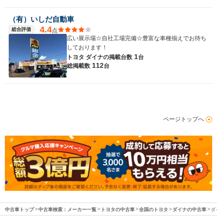
（有）いしだ自動車
4.4
総合評価
点
広い展示場☆自社工場完備☆豊富な車種揃えでお待ち
しております！
1
トヨタ ダイナの
掲載台数
台
112
総掲載数
台
ページトップへ
中古車トップ
中古車検索：メーカー一覧
トヨタの中古車
全国のトヨタ
ダイナの中古車
ダ