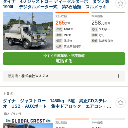
ダイナ 4.0 ジャストロー ディーゼルターボ タツノ製
1900L デジタルメーター式 第2石油類 スルメッキカ
スタム 車両総重量4585kg 車検8年8月27日 8ナンバ
支払総額
本体価格
ー登録
265
258.
0
万円
万円
年式
2007
年
走行
3.1
万km
車検
'26/11
修復
なし
保証
保証無
整備
法定整備無
住所
茨城県石岡市
今すぐ在庫確認・見積依頼
電話する
販売店：
株式会社ＷＡＺＡ
トヨタ
ダイナ ジャストロー 1450kg 5速 純正CDステレ
オ USB・AUXポート 集中ドアロック エアコン・パ
ワステ・パワーウィンドウ WSRSエアバック ABS
購入プラン付
センターコンソール フォグランプ 荷台鉄板張り 荷台
新塗装済
支払総額
本体価格