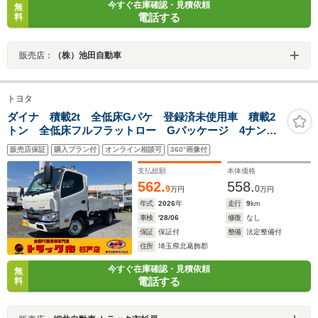
今すぐ在庫確認・見積依頼
無
電話する
料
販売店：
（株）池田自動車
トヨタ
ダイナ 積載2t 全低床Gパケ 登録済未使用車 積載2
トン 全低床フルフラットロー Gパッケージ 4ナンバ
ー 登録済み未使用車 4Lディーゼルターボ デュトロ
販売店保証
購入プラン付
オンライン相談可
360°画像付
OEM 衝突被害軽減ブレーキ スマートキー バックカ
メラ シートヒーター
支払総額
本体価格
562.
558.
9
0
万円
万円
年式
2026
年
走行
9
km
車検
'28/06
修復
なし
保証
保証付
整備
法定整備付
住所
埼玉県北葛飾郡
今すぐ在庫確認・見積依頼
無
電話する
料