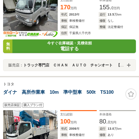
支払総額
本体価格
5速マニュアル リヤWタイヤ ドラレコ
170
155.
0
万円
万円
年式
2013
年
走行
13.5
万km
車検
車検整備付
修復
なし
保証
保証無
整備
法定整備付
住所
千葉県八千代市
今すぐ在庫確認・見積依頼
無
電話する
料
販売店：
トラック専門店 ＣＨＡＮ ＡＵＴＯ チャンオート 【自社ローン・レンタカー】
トヨタ
ダイナ 高所作業車 10m 準中型車 500t TS100
販売店保証
購入プラン付
支払総額
本体価格
100
80.
0
万円
万円
年式
2006
年
走行
13.0
万km
車検
車検整備付
修復
あり