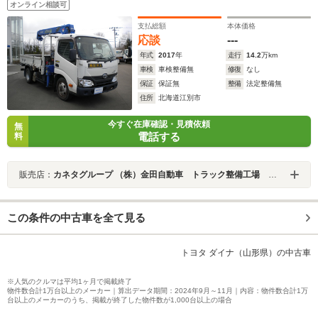
オンライン相談可
支払総額
本体価格
応談
---
年式
2017
年
走行
14.2
万km
車検
車検整備無
修復
なし
保証
保証無
整備
法定整備無
住所
北海道江別市
今すぐ在庫確認・見積依頼
無
電話する
料
販売店：
カネタグループ （株）金田自動車 トラック整備工場 札幌店
この条件の中古車を全て見る
トヨタ ダイナ（山形県）の中古車
※人気のクルマは平均1ヶ月で掲載終了
物件数合計1万台以上のメーカー｜算出データ期間：2024年9月～11月｜内容：物件数合計1万
台以上のメーカーのうち、掲載が終了した物件数が1,000台以上の場合