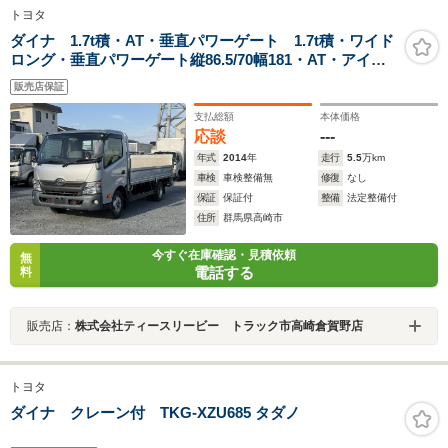
トヨタ
ダイナ 1.7t積・AT・垂直パワーゲート 1.7t積・ワイド
ロング・垂直パワーゲート縦86.5/70幅181・AT・アイド
リングストップ・ヘッドライトレベライザー・集中ドア
販売店保証
ロック・内装クリーニング済・荷台内寸約長442/幅188/高
37.5
支払総額
本体価格
応談
---
年式
2014
年
走行
5.5
万km
車検
車検整備無
修復
なし
保証
保証付
整備
法定整備付
住所
群馬県高崎市
今すぐ在庫確認・見積依頼
無
電話する
料
販売店：
株式会社ティースリービー トラック市高崎倉賀野店
トヨタ
ダイナ クレーン付 TKG-XZU685 タダノ