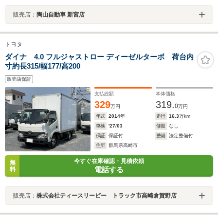
販売店：
陶山自動車 新宮店
トヨタ
ダイナ 4.0 フルジャストロー ディーゼルターボ 荷台内
寸約長315/幅177/高200
販売店保証
支払総額
本体価格
329
319.
0
万円
万円
年式
2014
年
走行
16.3
万km
車検
'27/03
修復
なし
保証
保証付
整備
法定整備付
住所
群馬県高崎市
今すぐ在庫確認・見積依頼
無
電話する
料
販売店：
株式会社ティースリービー トラック市高崎倉賀野店