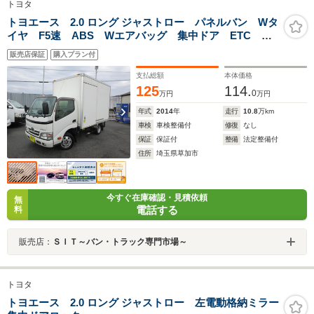
トヨタ
トヨエース 2.0 ロング ジャストロー パネルバン Wタ
イヤ F5速 ABS Wエアバッグ 集中ドア ETC 左
電格ミラー バックモニター 荷箱シャッター扉 荷箱
販売店保証
購入プラン付
左サイドドア 荷箱内寸高さ206幅177長さ296 1500Kg
積載
支払総額
本体価格
125
114.
0
万円
万円
年式
2014
年
走行
10.8
万km
車検
車検整備付
修復
なし
保証
保証付
整備
法定整備付
住所
埼玉県草加市
今すぐ在庫確認・見積依頼
無
電話する
料
販売店：
ＳＩＴ～バン・トラック専門市場～
トヨタ
トヨエース 2.0 ロング ジャストロー 左電動格納ミラー