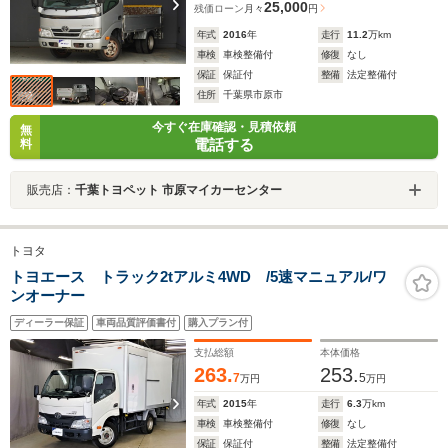
25,000
残価ローン
月々
円
年式
2016
年
走行
11.2
万km
車検
車検整備付
修復
なし
保証
保証付
整備
法定整備付
住所
千葉県市原市
今すぐ在庫確認・見積依頼
無
電話する
料
販売店：
千葉トヨペット 市原マイカーセンター
トヨタ
トヨエース トラック2tアルミ4WD /5速マニュアル/ワ
ンオーナー
ディーラー保証
車両品質評価書付
購入プラン付
支払総額
本体価格
263.
253.
7
5
万円
万円
年式
2015
年
走行
6.3
万km
車検
車検整備付
修復
なし
保証
保証付
整備
法定整備付