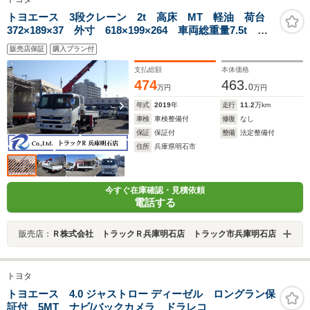
トヨエース 3段クレーン 2t 高床 MT 軽油 荷台
372×189×37 外寸 618×199×264 車両総重量7.5t 準
中型免許証 1ナンバー エンジン型式 N04C
販売店保証
購入プラン付
4000CC 保証付 小型 トラック ワイド ロング
支払総額
本体価格
474
463.
0
万円
万円
年式
2019
年
走行
11.2
万km
車検
車検整備付
修復
なし
保証
保証付
整備
法定整備付
住所
兵庫県明石市
今すぐ在庫確認・見積依頼
電話する
販売店：
Ｒ株式会社 トラックＲ兵庫明石店 トラック市兵庫明石店
トヨタ
トヨエース 4.0 ジャストロー ディーゼル ロングラン保
証付 5MT ナビ/バックカメラ ドラレコ