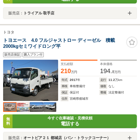
販売店：
トライアル 取手店
トヨタ
トヨエース 4.0 フルジャストロー ディーゼル 積載
2000kgセミワイドロング平
販売店保証
購入プラン付
支払総額
本体価格
210
194.
8
万円
万円
年式
2017
年
走行
11.2
万km
車検
車検整備付
修復
なし
保証
保証付
整備
法定整備付
住所
宮崎県都城市
今すぐ在庫確認・見積依頼
無
電話する
料
販売店：
オートピア２１ 都城店（バン・トラックコーナー）