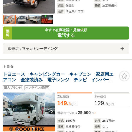
保証
保証付
整備
法定整備付
住所
埼玉県川口市
今すぐ在庫確認・見積依頼
無
電話する
料
販売店：
マッカトレーディング
トヨタ
トヨエース キャンピングカー キャブコン 家庭用エ
アコン 全塗装済み 電子レンジ テレビ インバータ
ー サブバッテリー バンクベッド マルチルーム デ
購入プラン付
オンライン相談可
ィーゼル NOx・PM規制不適合車 レストア・DIYベー
ス車両 8ナンバーキャンピング車
支払総額
本体価格
149.
129.
8
8
万円
万円
29,500
通常ローン
月々
円
年式
1997
年
走行
26.6
万km
車検
車検整備付
修復
なし