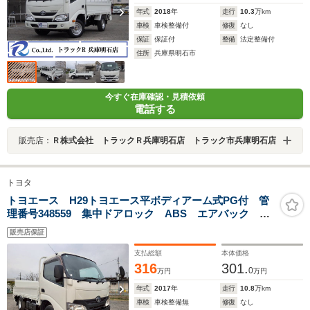
年式
2018
年
走行
10.3
万km
車検
車検整備付
修復
なし
保証
保証付
整備
法定整備付
住所
兵庫県明石市
今すぐ在庫確認・見積依頼
電話する
販売店：
Ｒ株式会社 トラックＲ兵庫明石店 トラック市兵庫明石店
トヨタ
トヨエース H29トヨエース平ボディアーム式PG付 管
理番号348559 集中ドアロック ABS エアバック パ
ワーウィンドウ ドライブレコーダー ETC エアコン
販売店保証
支払総額
本体価格
316
301.
0
万円
万円
年式
2017
年
走行
10.8
万km
車検
車検整備無
修復
なし