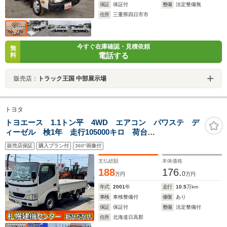
保証
保証付
整備
法定整備無
住所
三重県四日市市
今すぐ在庫確認・見積依頼
無
電話する
料
販売店：
トラック王国 中部展示場
トヨタ
トヨエース 1.1トン平 4WD エアコン パワステ デ
ィーゼル 検1年 走行105000キロ 荷台
3m10cm×1m60cm 排気3000 荷台塗装済み
販売店保証
購入プラン付
360°画像付
支払総額
本体価格
188
176.
0
万円
万円
年式
2001
年
走行
10.5
万km
車検
車検整備付
修復
あり
保証
保証付
整備
法定整備付
住所
北海道日高郡