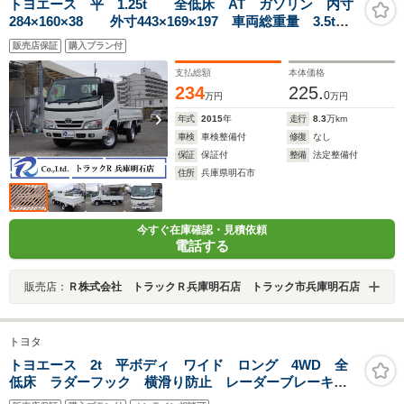
トヨエース 平 1.25t 全低床 AT ガソリン 内寸
284×160×38 外寸443×169×197 車両総重量 3.5t
未 普通免許 4ナンバー エンジン型式 1TR
販売店保証
購入プラン付
2000cc 保証付 小型 トラック
支払総額
本体価格
234
225.
0
万円
万円
年式
2015
年
走行
8.3
万km
車検
車検整備付
修復
なし
保証
保証付
整備
法定整備付
住所
兵庫県明石市
今すぐ在庫確認・見積依頼
電話する
販売店：
Ｒ株式会社 トラックＲ兵庫明石店 トラック市兵庫明石店
トヨタ
トヨエース 2t 平ボディ ワイド ロング 4WD 全
低床 ラダーフック 横滑り防止 レーダーブレーキ
車線逸脱防止 アイドルアップ 集中ロック 荷台内寸