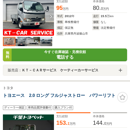
支払総額
本体価格
95
80.
0
万円
万円
年式
2012
年
走行
15.5
万km
車検
車検整備付
修復
なし
保証
保証無
整備
法定整備付
住所
兵庫県丹波篠山市
今すぐ在庫確認・見積依頼
無
電話する
料
販売店：
ＫＴ－ＣＡＲサービス ケーティーカーサービス
トヨタ
トヨエース 2.0 ロング フルジャストロー パワーリフト
ディーラー保証
車両品質評価書付
購入プラン付
支払総額
本体価格
153.
144.
1
0
万円
万円