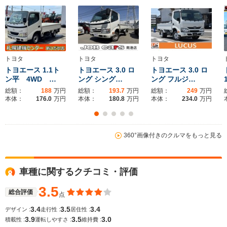
全幅
全幅
サイズ
-m
-m
-
全長
全長
(全長x全幅x全高)
-m
-m
トヨタ
トヨタ
トヨタ
トヨエース 1.1ト
トヨエース 3.0 ロ
トヨエース 3.0 ロ
ン平 4WD …
ング シング…
ング フルジ…
ホイールベース
ホイールベース
ホイー
-m
-m
総額：
188
万円
総額：
193.7
万円
総額：
249
万円
本体：
176.0
万円
本体：
180.8
万円
本体：
234.0
万円
360°画像付きのクルマをもっと見る
WLTCモード
-
-
-
燃費
車種に関するクチコミ・評価
3.5
排気量
1600～5200cc
3000cc
2700～53
総合評価
点
3.4
3.5
3.4
デザイン :
走行性 :
居住性 :
駆動方式
FR、4WD
FR、4WD
FR、4WD
3.9
3.5
3.0
積載性 :
運転しやすさ :
維持費 :