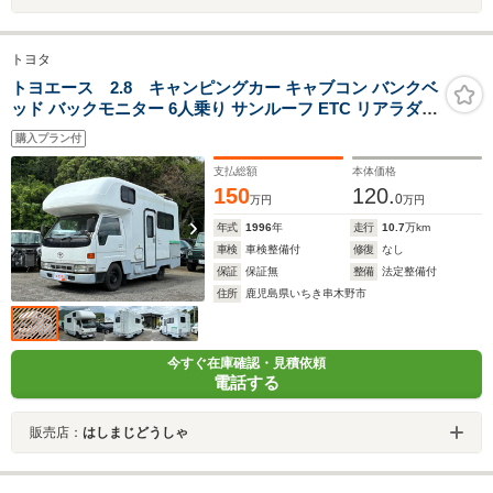
トヨタ
トヨエース 2.8 キャンピングカー キャブコン バンクベ
ッド バックモニター 6人乗り サンルーフ ETC リアラダー
ディーゼル車 現 状 渡 し
購入プラン付
支払総額
本体価格
150
120.
0
万円
万円
年式
1996
年
走行
10.7
万km
車検
車検整備付
修復
なし
保証
保証無
整備
法定整備付
住所
鹿児島県いちき串木野市
今すぐ在庫確認・見積依頼
電話する
販売店：
はしまじどうしゃ