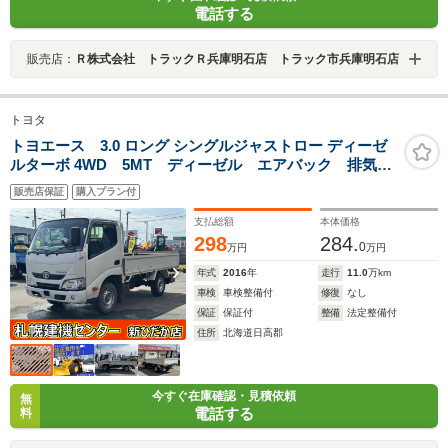
電話する
販売店：
Ｒ株式会社 トラックＲ兵庫明石店 トラック市兵庫明石店
トヨタ
トヨエース 3.0 ロング シングルジャストロー ディーゼ
ルターボ 4WD 5MT ディーゼル エアバック 排気
3000 シングルタイヤ 荷台三方開き 荷台内寸
販売店保証
購入プラン付
3m11cm×1m61cm 検1年
支払総額
本体価格
298
284.
0
万円
万円
年式
2016
年
走行
11.0
万km
車検
車検整備付
修復
なし
保証
保証付
整備
法定整備付
住所
北海道日高郡
今すぐ在庫確認・見積依頼
無
電話する
料