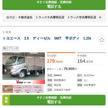
今すぐ在庫確認・見積依頼
電話する
販売店：
Ｒ株式会社 トラックＲ兵庫明石店 トラック市兵庫明石店
トヨタ
トヨエース 3.0 ディーゼル 5MT 平ボディ 1.25t
購入プラン付
支払総額
本体価格
179.
164.
8
8
万円
万円
79,500
通常ローン
月々
円
年式
2004
年
走行
11.2
万km
車検
車検整備付
修復
なし
保証
保証無
整備
法定整備付
住所
北海道苫小牧市
今すぐ在庫確認・見積依頼
無
電話する
料