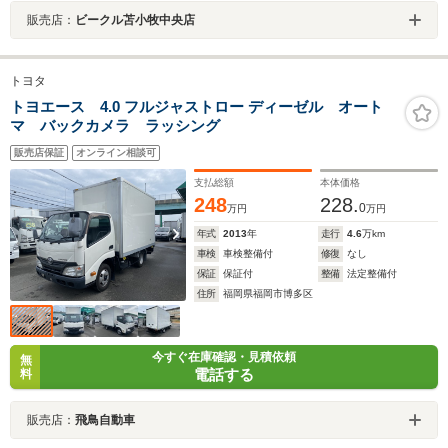
販売店：
ビークル苫小牧中央店
トヨタ
トヨエース 4.0 フルジャストロー ディーゼル オート
マ バックカメラ ラッシング
販売店保証
オンライン相談可
支払総額
本体価格
248
228.
0
万円
万円
年式
2013
年
走行
4.6
万km
車検
車検整備付
修復
なし
保証
保証付
整備
法定整備付
住所
福岡県福岡市博多区
今すぐ在庫確認・見積依頼
無
電話する
料
販売店：
飛鳥自動車