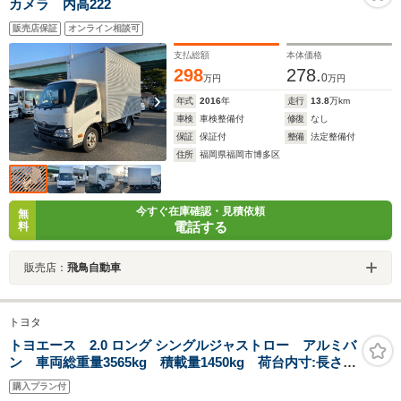
カメラ 内高222
販売店保証
オンライン相談可
支払総額
本体価格
298
278.
0
万円
万円
年式
2016
年
走行
13.8
万km
車検
車検整備付
修復
なし
保証
保証付
整備
法定整備付
住所
福岡県福岡市博多区
今すぐ在庫確認・見積依頼
無
電話する
料
販売店：
飛鳥自動車
トヨタ
トヨエース 2.0 ロング シングルジャストロー アルミバ
ン 車両総重量3565kg 積載量1450kg 荷台内寸:長さ
294cm×幅155cm×高さ104cm MT 北村製作所製 両側
購入プラン付
スライドドア ジョロダー 荷室灯 リアステップ バ