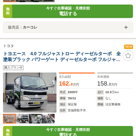
今すぐ在庫確認・見積依頼
無
電話する
料
販売店：
カーコレ
トヨタ
NEW
トヨエース 4.0 フルジャストロー ディーゼルターボ 全
塗装ブラック パワーゲート ディーゼルターボ フルジャス
トロー リヤWタイヤ 最大積載量2トン 総重量4735kg 型式
購入プラン付
BDG-XZU508
支払総額
本体価格
162.
158.
8
8
万円
万円
年式
2009
年
走行
10.0
万km
車検
'26/11
修復
なし
保証
保証無
整備
法定整備無
住所
茨城県取手市
今すぐ在庫確認・見積依頼
無
電話する
料