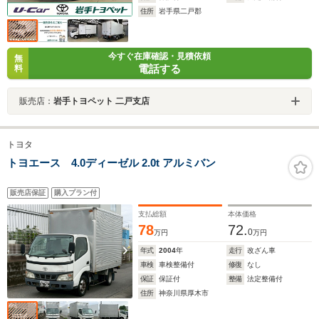
住所
岩手県二戸郡
今すぐ在庫確認・見積依頼
無
電話する
料
販売店：
岩手トヨペット 二戸支店
トヨタ
トヨエース 4.0ディーゼル 2.0t アルミバン
販売店保証
購入プラン付
支払総額
本体価格
78
72.
0
万円
万円
年式
2004
年
走行
改ざん車
車検
車検整備付
修復
なし
保証
保証付
整備
法定整備付
住所
神奈川県厚木市