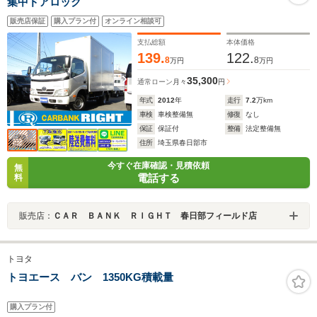
集中ドアロック
販売店保証
購入プラン付
オンライン相談可
支払総額
本体価格
139.
122.
8
8
万円
万円
35,300
通常ローン
月々
円
年式
2012
年
走行
7.2
万km
車検
車検整備無
修復
なし
保証
保証付
整備
法定整備無
住所
埼玉県春日部市
今すぐ在庫確認・見積依頼
無
電話する
料
販売店：
ＣＡＲ ＢＡＮＫ ＲＩＧＨＴ 春日部フィールド店
トヨタ
トヨエース バン 1350KG積載量
購入プラン付