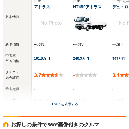
日産
日産
日野自動
アトラス
NT450アトラス
デュトロ
基本情報
新車価格
‐‐‐万円
‐‐‐万円
‐‐‐万円
中古車
181.8万円
240.3万円
309万円
平均価格
クチコミ
3.7
-
3.4
総合評価
乗車定員
-
-
-
ドア数
2～4ドア
2～4ドア
2～4ドア
▼
全てを表示する
全高
全高
-m
-m
-
お探しの条件で360°画像付きのクルマ