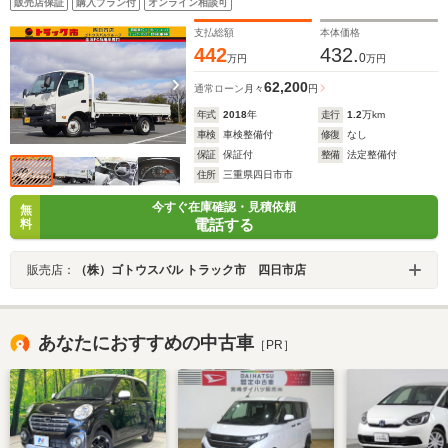
販売店保証
購入プラン付
オンライン相談可
434/188/38 荷台高92 車両総重量5135kg 平ボディ ワ
イドロング 切替式4WD
支払総額
本体価格
442
432.
0
万円
万円
62,200
通常ローン
月々
円
年式
2018
年
走行
1.2
万km
車検
車検整備付
修復
なし
保証
保証付
整備
法定整備付
住所
三重県四日市市
今すぐ在庫確認・見積依頼
無
電話する
料
販売店：
（株）ゴトウスバル トラック市 四日市店
あなたにおすすめの中古車
［PR］