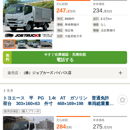
ックカメラ ETC ドラレコ フォグランプ
支払総額
本体価格
247.
234.
8
9
万円
万円
年式
2020
年
走行
2.1
万km
車検
車検整備付
修復
なし
保証
保証無
整備
法定整備付
住所
大阪府枚方市
今すぐ在庫確認・見積依頼
無
電話する
料
販売店：
（株）ジョブカーズ バイパス店
トヨタ
トヨエース 平 PG 1.4t AT ガソリン 普通免許
荷台 303×160×63 外寸 468×169×198 車両総重量
3.5t未 新普通免許 4ナンバー エンジン型式
販売店保証
購入プラン付
1TR 2000cc 保証付 小型 トラック 垂直式パワー
ゲート
支払総額
本体価格
284
275.
0
万円
万円