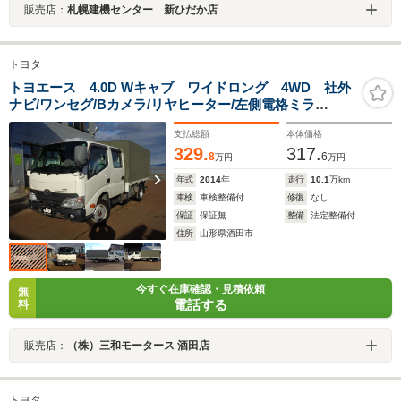
販売店：
札幌建機センター 新ひだか店
トヨタ
トヨエース 4.0D Wキャブ ワイドロング 4WD 社外
ナビ/ワンセグ/Bカメラ/リヤヒーター/左側電格ミラ
ー/ETC/パートタイム4WD/キーレス/フォグランプ
支払総額
本体価格
329.
317.
8
6
万円
万円
年式
2014
年
走行
10.1
万km
車検
車検整備付
修復
なし
保証
保証無
整備
法定整備付
住所
山形県酒田市
今すぐ在庫確認・見積依頼
無
電話する
料
販売店：
（株）三和モータース 酒田店
トヨタ