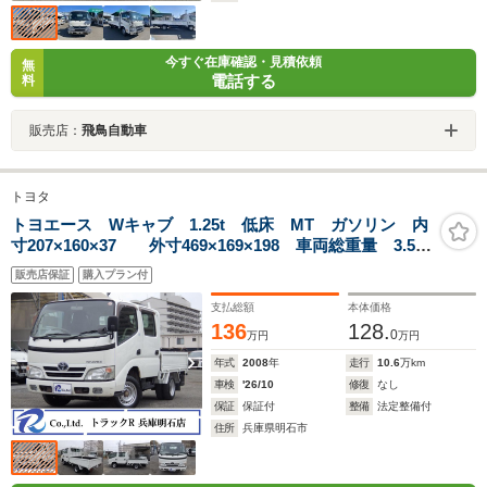
今すぐ在庫確認・見積依頼
無
電話する
料
販売店：
飛鳥自動車
トヨタ
トヨエース Wキャブ 1.25t 低床 MT ガソリン 内
寸207×160×37 外寸469×169×198 車両総重量 3.5t
未 普通免許 4ナンバー エンジン型式 1TR
販売店保証
購入プラン付
2000cc 保障付 小型 トラック
支払総額
本体価格
136
128.
0
万円
万円
年式
2008
年
走行
10.6
万km
車検
'26/10
修復
なし
保証
保証付
整備
法定整備付
住所
兵庫県明石市