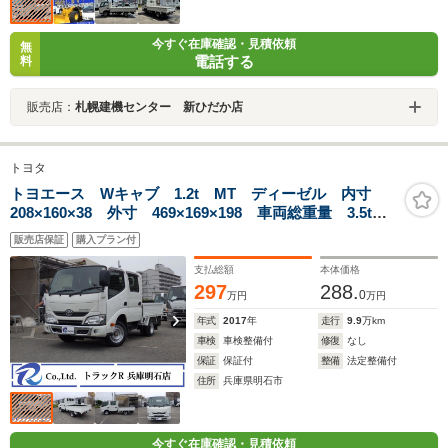
今すぐ在庫確認・見積依頼
無
電話する
料
販売店：
札幌建機センター 新ひだか店
トヨタ
トヨエース Wキャブ 1.2t MT ディーゼル 内寸
208×160×38 外寸 469×169×198 車両総重量 3.5t
普通免許 4ナンバー エンジン型式 1KD 3000cc 保
販売店保証
購入プラン付
証付 小型 トラック
支払総額
本体価格
297
288.
0
万円
万円
年式
2017
年
走行
9.9
万km
車検
車検整備付
修復
なし
保証
保証付
整備
法定整備付
住所
兵庫県明石市
今すぐ在庫確認・見積依頼