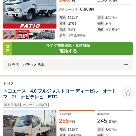
0
万円
万円
8,600
通常ローン
月々
円
年式
2011
年
走行
2.3
万km
車検
'27/02
修復
あり
保証
保証付
整備
法定整備付
住所
埼玉県所沢市
今すぐ在庫確認・見積依頼
無
電話する
料
販売店：
パティオ所沢
トヨタ
トヨエース 4.0 フルジャストロー ディーゼル オート
マ 2t ナビテレビ ETC
販売店保証
オンライン相談可
支払総額
本体価格
255
245.
0
万円
万円
年式
2018
年
走行
9.4
万km
車検
車検整備付
修復
なし