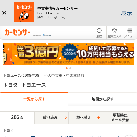
中古車情報カーセンサー
表示
Recruit Co., Ltd.
無料 － Google Play
履歴
お気に入り
メニュー
トヨエース(1988年08月～)の中古車・中古車情報
トヨタ トヨエース
一覧から探す
地図から探す
更新時に
286
絞り込み
並べ替え
台
メール受信
トヨタ