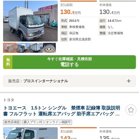
支払総額
本体価格
130.
130.
9
4
万円
万円
年式
2011
年
走行
14.6
万km
車検
車検整備無
修復
なし
保証
保証無
整備
法定整備無
住所
新潟県北蒲原郡
今すぐ在庫確認・見積依頼
無
電話する
料
販売店：
ブロスインターナショナル
トヨタ
トヨエース 1.5トン シングル 禁煙車 記録簿 取扱説明
書 フルフラット 運転席エアバッグ 助手席エアバッグ エ
アコン パワーステアリング
販売店保証
購入プラン付
オンライン相談可
支払総額
本体価格
143
135.