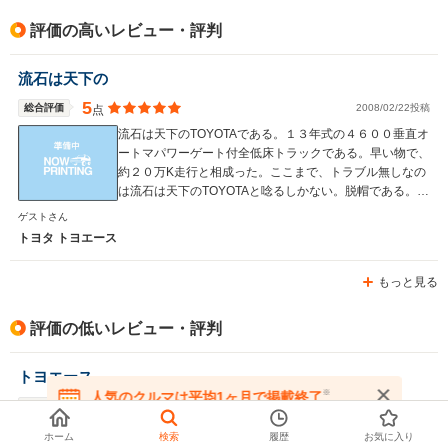
評価の高いレビュー・評判
流石は天下の
5
総合評価
2008/02/22投稿
点
流石は天下のTOYOTAである。１３年式の４６００垂直オ
ートマパワーゲート付全低床トラックである。早い物で、
約２０万K走行と相成った。ここまで、トラブル無しなの
は流石は天下のTOYOTAと唸るしかない。脱帽である。
内装の質感も飽きが来なくていい。各種スイッチ類の使い
ゲストさん
勝手も最高にいい。未だに「新車買った？」などと聞かれ
トヨタ トヨエース
るくらい、劣化が少ない完璧なトラックと言える。 走り
はマーク２その物である。コーナーも非常にしなやかで、
もっと見る
安心させる接地感を併せ持つ。旧トヨエースの弱点だっ
た、満載時の足回りの弱さや視界の悪さも、完璧に改善さ
れている。乗っていても疲労が全く来ない為にある意味イ
評価の低いレビュー・評判
ンプレッサよりも、快適である。 惜しむべくは、オート
マが４速で、高速道路では、相性が悪いが、この点につい
トヨエース
ては、オートマが５速になった後期型を選べば、問題は無
※
人気のクルマは平均1ヶ月で掲載終了
かろう。
3
総合評価
2013/03/27投稿
点
在庫が無くなる前にお問い合わせください
とても力強く、しっかりとした外見もいい感じなのでおす
ホーム
検索
履歴
お気に入り