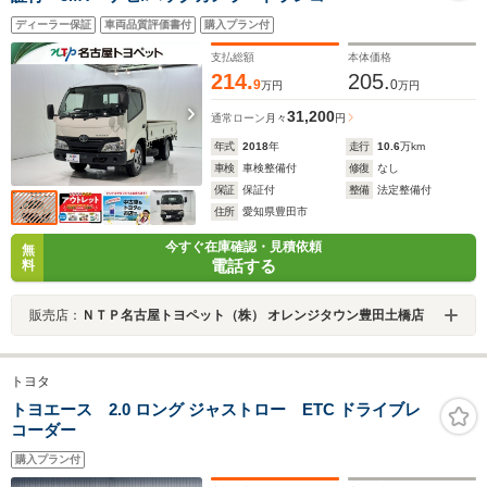
ディーラー保証
車両品質評価書付
購入プラン付
支払総額
本体価格
214.
205.
9
0
万円
万円
31,200
通常ローン
月々
円
年式
2018
年
走行
10.6
万km
車検
車検整備付
修復
なし
保証
保証付
整備
法定整備付
住所
愛知県豊田市
今すぐ在庫確認・見積依頼
無
電話する
料
販売店：
ＮＴＰ名古屋トヨペット（株） オレンジタウン豊田土橋店
トヨタ
トヨエース 2.0 ロング ジャストロー ETC ドライブレ
コーダー
購入プラン付