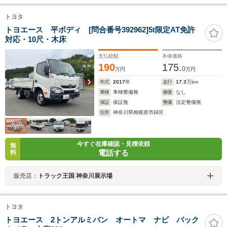
トヨタ
トヨエース 平ボディ [問合番号392962]5t限定AT免許
対応・10尺・木床
支払総額
本体価格
190
175.
0
万円
万円
年式
2017
年
走行
17.3
万km
車検
車検整備無
修復
なし
保証
保証無
整備
法定整備無
住所
神奈川県相模原市緑区
今すぐ在庫確認・見積依頼
無
電話する
料
販売店：
トラック王国 神奈川展示場
トヨタ
トヨエース 2トンアルミバン オートマ ナビ バック