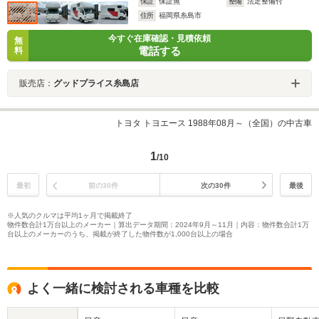
保証
保証無
整備
法定整備付
住所
福岡県糸島市
今すぐ在庫確認・見積依頼
無
電話する
料
販売店：
グッドプライス糸島店
トヨタ トヨエース 1988年08月～（全国）の中古車
1
/10
最初
前の30件
次の30件
最後
※人気のクルマは平均1ヶ月で掲載終了
物件数合計1万台以上のメーカー｜算出データ期間：2024年9月～11月｜内容：物件数合計1万
台以上のメーカーのうち、掲載が終了した物件数が1,000台以上の場合
よく一緒に検討される車種を比較