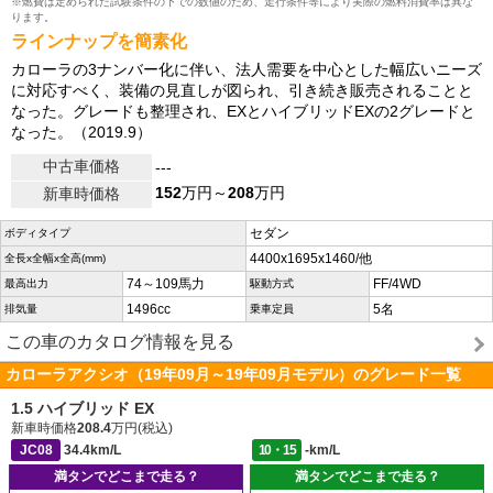
※燃費は定められた試験条件の下での数値のため、走行条件等により実際の燃料消費率は異な
ります。
ラインナップを簡素化
カローラの3ナンバー化に伴い、法人需要を中心とした幅広いニーズ
に対応すべく、装備の見直しが図られ、引き続き販売されることと
なった。グレードも整理され、EXとハイブリッドEXの2グレードと
なった。（2019.9）
中古車価格
---
152
万円～
208
万円
新車時価格
セダン
ボディタイプ
4400x1695x1460/他
全長x全幅x全高(mm)
74～109馬力
FF/4WD
最高出力
駆動方式
1496cc
5名
排気量
乗車定員
この車のカタログ情報を見る
カローラアクシオ（19年09月～19年09月モデル）のグレード一覧
1.5 ハイブリッド EX
新車時価格
208.4
万円(税込)
JC08
34.4km/L
10・15
-km/L
満タンでどこまで走る？
満タンでどこまで走る？