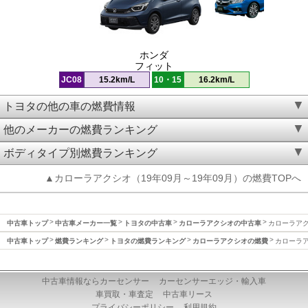
ホンダ
フィット
JC08
15.2km/L
10・15
16.2km/L
トヨタの他の車の燃費情報
他のメーカーの燃費ランキング
ボディタイプ別燃費ランキング
▲カローラアクシオ（19年09月～19年09月）の燃費TOPへ
中古車トップ
中古車メーカー一覧
トヨタの中古車
カローラアクシオの中古車
カローラアクシ
中古車トップ
燃費ランキング
トヨタの燃費ランキング
カローラアクシオの燃費
カローラア
中古車情報ならカーセンサー
カーセンサーエッジ・輸入車
車買取・車査定
中古車リース
プライバシーポリシー
利用規約