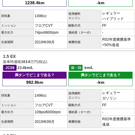
1238.4km
-km
レギュラー
使用燃料
1496cc
排気量
エンジン
ハイブリッド
フロアCVT
FF
ミッション
駆動方式
74ps/4800rpm
-
最大出力
過給器（ターボ）
R02年度燃費基準
2019年09月
生産期間
燃費性能
+50%達成
1.5 EX
新車時価格
163.6
万円(税込)
JC08
23.4km/L
10・15
-km/L
満タンでどこまで走る？
満タンでどこまで走る？
982.8km
-km
レギュラー
使用燃料
1496cc
排気量
エンジン
ガソリン
フロアCVT
FF
ミッション
駆動方式
109ps/6000rpm
-
最大出力
過給器（ターボ）
R02年度燃費基準
2019年09月
生産期間
燃費性能
達成