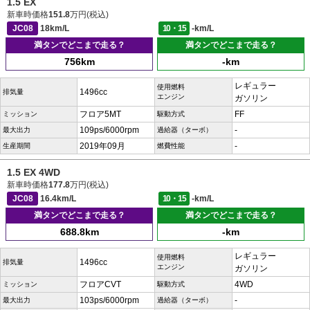
1.5 EX
新車時価格
151.8
万円(税込)
JC08
18km/L
10・15
-km/L
満タンでどこまで走る？
満タンでどこまで走る？
756km
-km
レギュラー
使用燃料
1496cc
排気量
エンジン
ガソリン
フロア5MT
FF
ミッション
駆動方式
109ps/6000rpm
-
最大出力
過給器（ターボ）
2019年09月
-
生産期間
燃費性能
1.5 EX 4WD
新車時価格
177.8
万円(税込)
JC08
16.4km/L
10・15
-km/L
満タンでどこまで走る？
満タンでどこまで走る？
688.8km
-km
レギュラー
使用燃料
1496cc
排気量
エンジン
ガソリン
フロアCVT
4WD
ミッション
駆動方式
103ps/6000rpm
-
最大出力
過給器（ターボ）