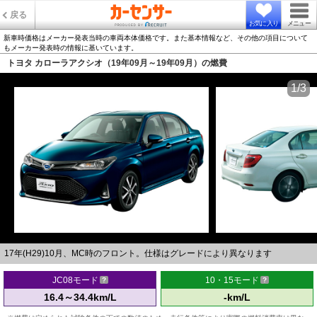
戻る
お気に入り
メニュー
新車時価格はメーカー発表当時の車両本体価格です。また基本情報など、その他の項目について
もメーカー発表時の情報に基いています。
トヨタ カローラアクシオ（19年09月～19年09月）の燃費
1/3
17年(H29)10月、MC時のフロント。仕様はグレードにより異なります
JC08モード
10・15モード
16.4～34.4km/L
-km/L