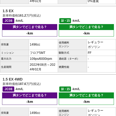
4年02月
0%達成
1.5 EX
新車時価格
161.2
万円(税込)
JC08
-km/L
10・15
-km/L
満タンでどこまで走る？
満タンでどこまで走る？
-km
-km
レギュラー
使用燃料
1496cc
排気量
エンジン
ガソリン
フロア5MT
FF
ミッション
駆動方式
109ps/6000rpm
-
最大出力
過給器（ターボ）
2022年08月～202
-
生産期間
燃費性能
4年02月
1.5 EX 4WD
新車時価格
187.6
万円(税込)
JC08
-km/L
10・15
-km/L
満タンでどこまで走る？
満タンでどこまで走る？
-km
-km
レギュラー
使用燃料
1496cc
排気量
エンジン
ガソリン