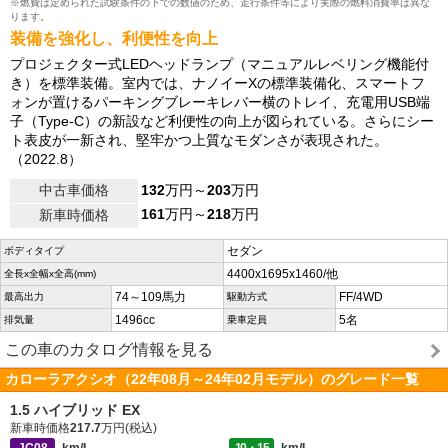
※燃費は定められた試験条件の下での数値のため、走行条件等により実際の燃料消費率は異な
ります。
装備を強化し、利便性を向上
プロジェクター式LEDヘッドランプ（マニュアルレベリング機能付
き）を標準装備。室内では、ナノイーXの標準装備化、スマートフ
ォンが置けるパーキングブレーキレバー横のトレイ、充電用USB端
子（Type-C）の新設など利便性の向上が図られている。さらにシー
ト表皮が一新され、堅牢かつ上質なモダンさが表現された。
（2022.8）
中古車価格
132
万円～
203
万円
161
万円～
218
万円
新車時価格
セダン
ボディタイプ
4400x1695x1460/他
全長x全幅x全高(mm)
74～109馬力
FF/4WD
最高出力
駆動方式
1496cc
5名
排気量
乗車定員
この車のカタログ情報を見る
カローラアクシオ（22年08月～24年02月モデル）のグレード一覧
1.5 ハイブリッド EX
新車時価格
217.7
万円(税込)
JC08
-km/L
10・15
-km/L