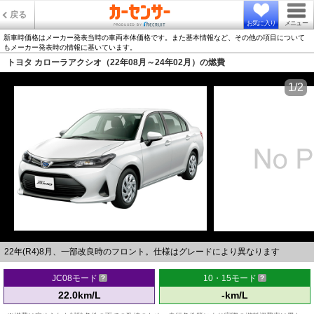
戻る
お気に入り
メニュー
新車時価格はメーカー発表当時の車両本体価格です。また基本情報など、その他の項目について
もメーカー発表時の情報に基いています。
トヨタ カローラアクシオ（22年08月～24年02月）の燃費
1/2
22年(R4)8月、一部改良時のフロント。仕様はグレードにより異なります
JC08モード
10・15モード
22.0km/L
-km/L