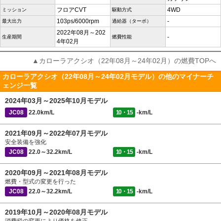
フロアCVT
4WD
ミッション
駆動方式
103ps/6000rpm
-
最大出力
過給器（ターボ）
2022年08月～202
-
生産期間
燃費性能
4年02月
▲カローラアクシオ（22年08月～24年02月）の燃費TOPへ
カローラアクシオ（22年08月～24年02月モデル）の他のマイナーチ
ェンジ一覧
2024年03月～2025年10月モデル
JC08
22.0km/L
10・15
-km/L
2021年09月～2022年07月モデル
安全装備を強化
JC08
22.0～32.2km/L
10・15
-km/L
2020年09月～2021年08月モデル
燃費・型式の変更を行った
JC08
22.0～32.2km/L
10・15
-km/L
2019年10月～2020年08月モデル
消費税の変更により価格を修正