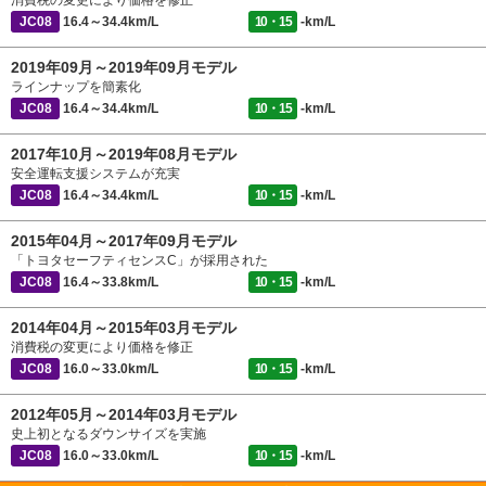
JC08
16.4～34.4km/L
10・15
-km/L
2019年09月～2019年09月モデル
ラインナップを簡素化
JC08
16.4～34.4km/L
10・15
-km/L
2017年10月～2019年08月モデル
安全運転支援システムが充実
JC08
16.4～34.4km/L
10・15
-km/L
2015年04月～2017年09月モデル
「トヨタセーフティセンスC」が採用された
JC08
16.4～33.8km/L
10・15
-km/L
2014年04月～2015年03月モデル
消費税の変更により価格を修正
JC08
16.0～33.0km/L
10・15
-km/L
2012年05月～2014年03月モデル
史上初となるダウンサイズを実施
JC08
16.0～33.0km/L
10・15
-km/L