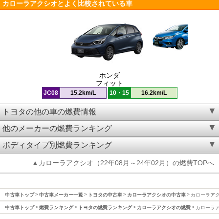
カローラアクシオとよく比較されている車
ホンダ
フィット
JC08
15.2km/L
10・15
16.2km/L
トヨタの他の車の燃費情報
他のメーカーの燃費ランキング
ボディタイプ別燃費ランキング
▲カローラアクシオ（22年08月～24年02月）の燃費TOPへ
中古車トップ
中古車メーカー一覧
トヨタの中古車
カローラアクシオの中古車
カローラアクシ
中古車トップ
燃費ランキング
トヨタの燃費ランキング
カローラアクシオの燃費
カローラア