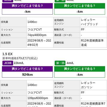
満タンでどこまで走る？
満タンでどこまで走る？
-km
-km
レギュラー
使用燃料
1496cc
排気量
エンジン
ハイブリッド
フロアCVT
FF
ミッション
駆動方式
74ps/4800rpm
-
最大出力
過給器（ターボ）
2022年08月～202
R12年度燃費基準
生産期間
燃費性能
4年02月
達成
1.5 EX
新車時価格
173.2
万円(税込)
JC08
22km/L
10・15
-km/L
満タンでどこまで走る？
満タンでどこまで走る？
924km
-km
レギュラー
使用燃料
1496cc
排気量
エンジン
ガソリン
フロアCVT
FF
ミッション
駆動方式
109ps/6000rpm
-
最大出力
過給器（ターボ）
2022年08月～202
R12年度燃費基準7
生産期間
燃費性能