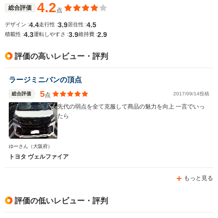
4.2
総合評価
点
4.4
3.9
4.5
デザイン :
走行性 :
居住性 :
4.3
3.9
2.9
積載性 :
運転しやすさ :
維持費 :
評価の高いレビュー・評判
ラージミニバンの頂点
5
総合評価
2017/09/14投稿
点
先代の弱点を全て克服して商品の魅力を向上 一言でいっ
たら
ゆーさん
（大阪府）
トヨタ ヴェルファイア
もっと見る
評価の低いレビュー・評判