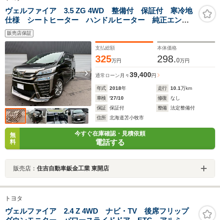
ヴェルファイア 3.5 ZG 4WD 整備付 保証付 寒冷地
仕様 シートヒーター ハンドルヒーター 純正エンス
タ一体型キー 両側電動スライド 電動リアゲート 電
販売店保証
動シート 夏冬タイヤホイールワイパー ナビ
BLUETOOTH ETC
支払総額
本体価格
325
298.
0
万円
万円
39,400
通常ローン
月々
円
年式
2018
年
走行
10.1
万km
車検
'27/10
修復
なし
保証
保証付
整備
法定整備付
住所
北海道苫小牧市
今すぐ在庫確認・見積依頼
無
電話する
料
販売店：
住吉自動車鈑金工業 東開店
トヨタ
ヴェルファイア 2.4 Z 4WD ナビ・TV 後席フリップ