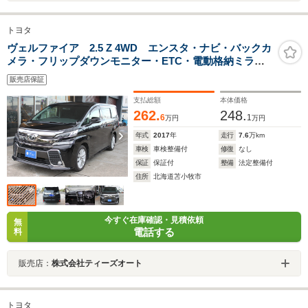
トヨタ
ヴェルファイア 2.5 Z 4WD エンスタ・ナビ・バックカ
メラ・フリップダウンモニター・ETC・電動格納ミラ
ー・クルーズコントロール
販売店保証
支払総額
本体価格
262.
248.
6
1
万円
万円
年式
2017
年
走行
7.6
万km
車検
車検整備付
修復
なし
保証
保証付
整備
法定整備付
住所
北海道苫小牧市
今すぐ在庫確認・見積依頼
無
電話する
料
販売店：
株式会社ティーズオート
トヨタ