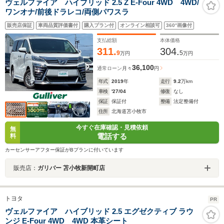
ヴェルファイア ハイブリッド 2.5 Z E-Four 4WD 4WD/
ワンオナ/前後ドラレコ/両側パワスラ
販売店保証
車両品質評価書付
購入プラン付
オンライン相談可
360°画像付
支払総額
本体価格
311.
304.
9
5
万円
万円
36,100
通常ローン
月々
円
年式
2019
年
走行
9.2
万km
車検
'27/04
修復
なし
保証
保証付
整備
法定整備付
住所
北海道苫小牧市
今すぐ在庫確認・見積依頼
無
電話する
料
カーセンサーアフター保証がBプランに付いています
販売店：
ガリバー 苫小牧新開町店
トヨタ
PR
ヴェルファイア ハイブリッド 2.5 エグゼクティブ ラウ
ンジ E-Four 4WD 4WD 本革シート