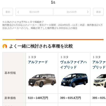
1
/1
最初
前の30件
次の30件
最後
※人気のクルマは平均1ヶ月で掲載終了
物件数合計1万台以上のメーカー｜算出データ期間：2024年9月～11月｜内容：物件数合計1万
台以上のメーカーのうち、掲載が終了した物件数が1,000台以上の場合
よく一緒に検討される車種を比較
トヨタ
トヨタ
トヨタ
アルファード
ヴェルファイアハ
アルファ
イブリッド
ブリッド
基本情報
新車価格
510～1485万円
395～935.8万円
395～935