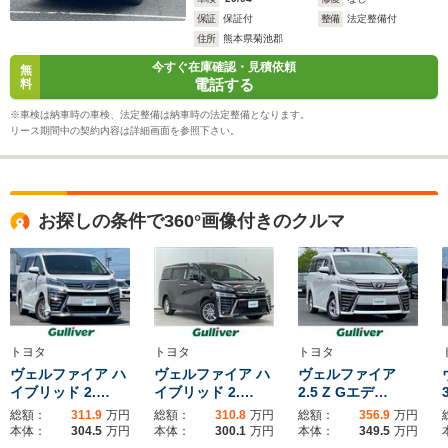
保証
保証付
整備
法定整備付
10.3～18.9km/L
住所
熊本県菊池郡
└市街地:7.1～
今すぐ在庫確認・見積依頼
無
16.5km/L
WLTCモード
電話する
料
└郊外:11.0～
-
-
燃費
21.2km/L
※車検は納車時の車検、法定整備は納車時の法定整備となります。
└高速道路:12.2～
リース期間中の契約内容は詳細画面を参照下さい。
19.1km/L
排気量
2487～2493cc
2362cc
2362cc
お探しの条件で360°画像付きのクルマ
駆動方式
FF、4WD
4WD
4WD
トヨタ
トヨタ
トヨタ
ヴェルファイア ハ
ヴェルファイア ハ
ヴェルファイア
イブリッド 2.…
イブリッド 2.…
2.5 Z Gエデ…
総額：
311.9
万円
総額：
310.8
万円
総額：
356.9
万円
本体：
304.5
万円
本体：
300.1
万円
本体：
349.5
万円