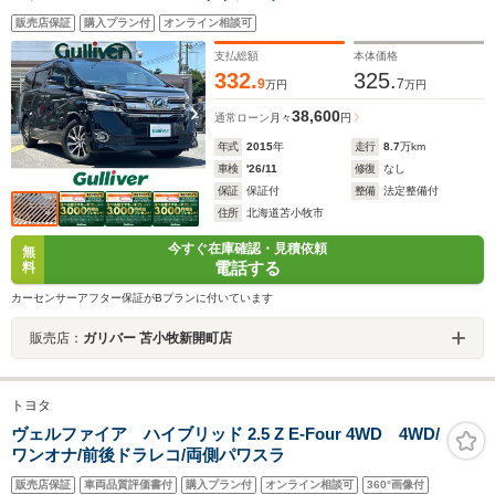
販売店保証
購入プラン付
オンライン相談可
支払総額
本体価格
332.
325.
9
7
万円
万円
38,600
通常ローン
月々
円
年式
2015
年
走行
8.7
万km
車検
'26/11
修復
なし
保証
保証付
整備
法定整備付
住所
北海道苫小牧市
今すぐ在庫確認・見積依頼
無
電話する
料
カーセンサーアフター保証がBプランに付いています
販売店：
ガリバー 苫小牧新開町店
トヨタ
ヴェルファイア ハイブリッド 2.5 Z E-Four 4WD 4WD/
ワンオナ/前後ドラレコ/両側パワスラ
販売店保証
車両品質評価書付
購入プラン付
オンライン相談可
360°画像付