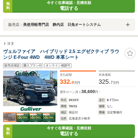
今すぐ在庫確認・見積依頼
無
電話する
料
販売店：
美使用軽専門店 静内店 日免オートシステム
トヨタ
ヴェルファイア ハイブリッド 2.5 エグゼクティブ ラウ
ンジ E-Four 4WD 4WD 本革シート
販売店保証
購入プラン付
オンライン相談可
支払総額
本体価格
332.
325.
9
7
万円
万円
38,600
通常ローン
月々
円
年式
2015
年
走行
8.7
万km
車検
'26/11
修復
なし
保証
保証付
整備
法定整備付
住所
北海道苫小牧市
今すぐ在庫確認・見積依頼
無
電話する
料