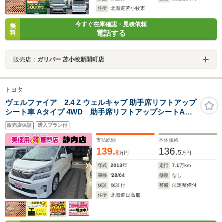
住所
北海道苫小牧市
今すぐ在庫確認・見積依頼
無
電話する
料
販売店：
ガリバー 苫小牧新開町店
トヨタ
ヴェルファイア 2.4 Z ウェルキャブ 助手席リフトアップ
シート車 Aタイプ 4WD 助手席リフトアップシートAタ
イプ 両側パワースライドドア ETC 前後ドライブレ
販売店保証
購入プラン付
コーダー バックカメラ 障害物センサー フルセグテ
レビ Bluetooth 寒冷地仕様車 オートライト コネクテ
支払総額
本体価格
ッドローン
139.
136.
8
5
万円
万円
年式
2013
年
走行
7.1
万km
車検
'28/04
修復
なし
保証
保証付
整備
法定整備付
住所
北海道日高郡