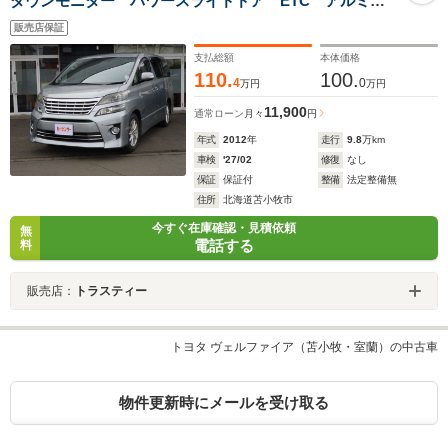
ダウンモニター パワースライドドア ETC アルミ
セカンドシートオットマン付 HID フォグ バックカメ
販売店保証
ラ
支払総額
本体価格
110.
100.
4
0
万円
万円
11,900
通常ローン
月々
円
年式
2012
年
走行
9.8
万km
車検
'27/02
修復
なし
保証
保証付
整備
法定整備無
住所
北海道苫小牧市
今すぐ在庫確認・見積依頼
無
電話する
料
販売店：
トラスティー
トヨタ ヴェルファイア（苫小牧・室蘭）の中古車
物件更新時にメールを受け取る