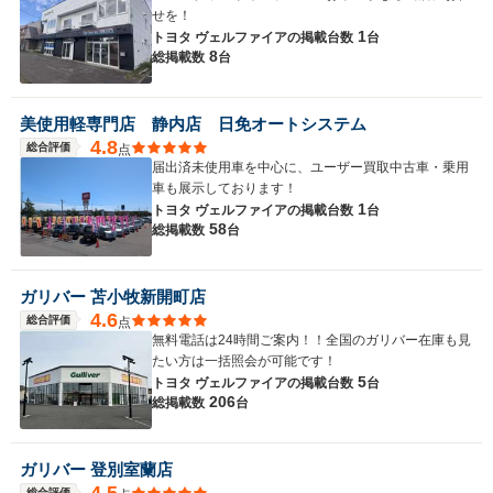
せを！
1
トヨタ ヴェルファイアの
掲載台数
台
8
総掲載数
台
美使用軽専門店 静内店 日免オートシステム
4.8
総合評価
点
届出済未使用車を中心に、ユーザー買取中古車・乗用
車も展示しております！
1
トヨタ ヴェルファイアの
掲載台数
台
58
総掲載数
台
ガリバー 苫小牧新開町店
4.6
総合評価
点
無料電話は24時間ご案内！！全国のガリバー在庫も見
たい方は一括照会が可能です！
5
トヨタ ヴェルファイアの
掲載台数
台
206
総掲載数
台
ガリバー 登別室蘭店
4.5
総合評価