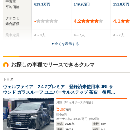
中古車
629.3万円
149.9万円
151.8万円
平均価格
クチコミ
-
4.2
4.1
総合評価
乗車定員
4～8人
4～7人
4～7人
▼
全てを表示する
ドア数
5ドア
5ドア
5ドア
全高
全高
全
お探しの車種でリースできるクルマ
1.94m～1.95m
1.91m
1.
トヨタ
ヴェルファイア 2.4 Zプレミア 登録済未使用車 JBLサ
全幅
全幅
全幅
サイズ
ウンド ガラスルーフ ユニバーサルステップ 茶皮 後席モ
1.85m
1.83m～1.84m
1.83m
全長
全長
(全長x全幅x全高)
ニター トヨタチームメイト 14型ディスプレイ 全周囲カメ
5m
4.87m～4.89m
4.87m
ラ デジタルミラー ブラインドスポット メモリーシート寒
月額（
84
ヵ月リースの場合）
5.
冷地仕様 ITSコネクト
50
万円
頭金
0
円
ボーナス払い
15.00
万円（年
2
回）
ホイールベース
ホイールベース
ホイー
年式
2026
年
走行
4
km
-m
-m
車検
'29/04
修復
なし