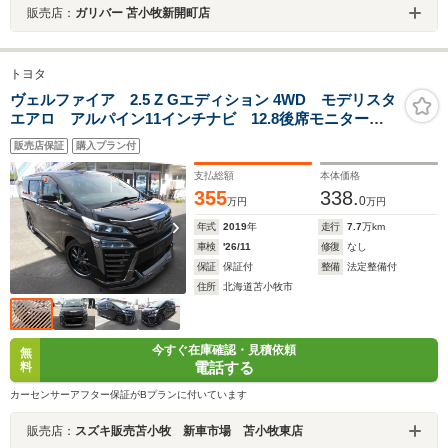
販売店：
ガリバー 苫小牧新開町店
トヨタ
ヴェルファイア 2.5 Z Gエディション 4WD モデリスタ
エアロ アルパイン11インチナビ 12.8後席モニター
両側パワースライドドア バックモニター ドラレコ前
販売店保証
購入プラン付
後 社外20インチアルミ 純正スターター パワーバッ
クドア 黒本革シート ETC HDMI
支払総額
本体価格
355
338.
0
万円
万円
年式
2019
年
走行
7.7
万km
車検
'26/11
修復
なし
保証
保証付
整備
法定整備付
住所
北海道苫小牧市
今すぐ在庫確認・見積依頼
無
電話する
料
カーセンサーアフター保証がBプランに付いています
販売店：
スズキ販売苫小牧 新車市場 苫小牧東店