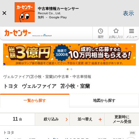
中古車情報カーセンサー
表示
Recruit Co., Ltd.
無料 － Google Play
履歴
お気に入り
メニュー
ヴェルファイア(苫小牧・室蘭)の中古車・中古車情報
トヨタ ヴェルファイア 苫小牧・室蘭
一覧から探す
地図から探す
更新時に
11
絞り込み
並べ替え
台
メール受信
トヨタ
PR