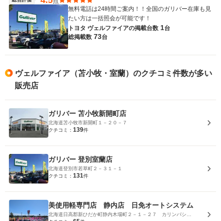
点
無料電話は24時間ご案内！！全国のガリバー在庫も見
たい方は一括照会が可能です！
1
トヨタ ヴェルファイアの
掲載台数
台
73
総掲載数
台
ヴェルファイア（苫小牧・室蘭）のクチコミ件数が多い
販売店
ガリバー 苫小牧新開町店
北海道苫小牧市新開町１－２０－７
139
クチコミ：
件
ガリバー 登別室蘭店
北海道登別市若草町２－３１－１
131
クチコミ：
件
美使用軽専門店 静内店 日免オートシステム
北海道日高郡新ひだか町静内木場町２－１－２７ カリンパショッピングモール内