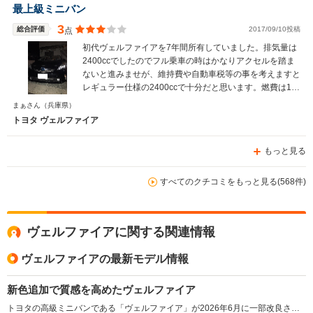
最上級ミニバン
3
総合評価
2017/09/10投稿
点
初代ヴェルファイアを7年間所有していました。排気量は
2400ccでしたのでフル乗車の時はかなりアクセルを踏ま
ないと進みませが、維持費や自動車税等の事を考えますと
レギュラー仕様の2400ccで十分だと思います。燃費は10
㎞以上伸びますのでミニバンで10㎞越えは御の字です。
まぁさん
（兵庫県）
エンジン音も静かで、コーナーセンサーが付いていたの
トヨタ ヴェルファイア
で、女性でも運転しやすい車です。タイヤサイズは235-
50-18純正タイヤでチェーンの装着は不可となりますの
もっと見る
で、雪道を走られる方で18インチの方はスタットレスが
必須となります。9万6千キロで売却しましたが、下取り
金額が182万円で高額だった為現行モデル30系に乗り換え
すべてのクチコミをもっと見る(568件)
ました。
ヴェルファイアに関する関連情報
ヴェルファイアの最新モデル情報
新色追加で質感を高めたヴェルファイア
トヨタの高級ミニバンである「ヴェルファイア」が2026年6月に一部改良された。エクステリアでは、新たにニュートラルブラックが全グレードに設定され、重厚感と引き締まった印象を強めた。インテリアでは「エグゼクティブ ラウンジ」グレードにおいて加飾をブロンズスパッタリングへ統一し、上質な空間演出へと変更。細部の見直しを通じて、モデル全体の質感向上が図られた。（2026.6）