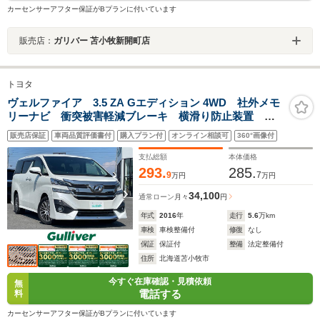
カーセンサーアフター保証がBプランに付いています
販売店：
ガリバー 苫小牧新開町店
トヨタ
ヴェルファイア 3.5 ZA Gエディション 4WD 社外メモ
リーナビ 衝突被害軽減ブレーキ 横滑り防止装置 ク
ルーズコントロール レーンキープアシスト クリアラ
販売店保証
車両品質評価書付
購入プラン付
オンライン相談可
360°画像付
ンスソナー バックカメラ ビルトインETC ドライブ
レコーダー ECOMODE 両側パワスラ
支払総額
本体価格
293.
285.
9
7
万円
万円
34,100
通常ローン
月々
円
年式
2016
年
走行
5.6
万km
車検
車検整備付
修復
なし
保証
保証付
整備
法定整備付
住所
北海道苫小牧市
今すぐ在庫確認・見積依頼
無
電話する
料
カーセンサーアフター保証がBプランに付いています