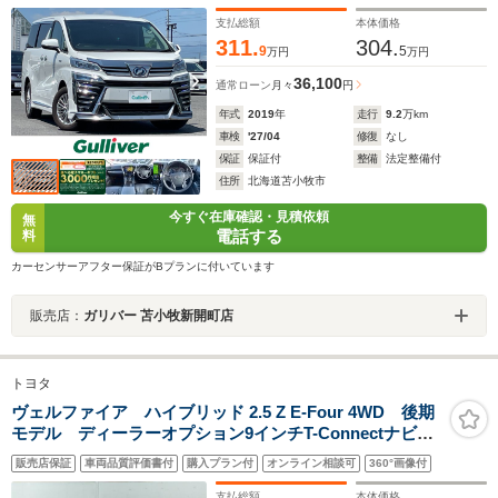
支払総額
本体価格
311.
304.
9
5
万円
万円
36,100
通常ローン
月々
円
年式
2019
年
走行
9.2
万km
車検
'27/04
修復
なし
保証
保証付
整備
法定整備付
住所
北海道苫小牧市
今すぐ在庫確認・見積依頼
無
電話する
料
カーセンサーアフター保証がBプランに付いています
販売店：
ガリバー 苫小牧新開町店
トヨタ
ヴェルファイア ハイブリッド 2.5 Z E-Four 4WD 後期
モデル ディーラーオプション9インチT-Connectナビ
両側パワースライドドア セーフティセンス プリクラ
販売店保証
車両品質評価書付
購入プラン付
オンライン相談可
360°画像付
ッシュセーフティ レーダークルコン クリアランソソ
ナー バックモニター ETC ドライブレコー
支払総額
本体価格