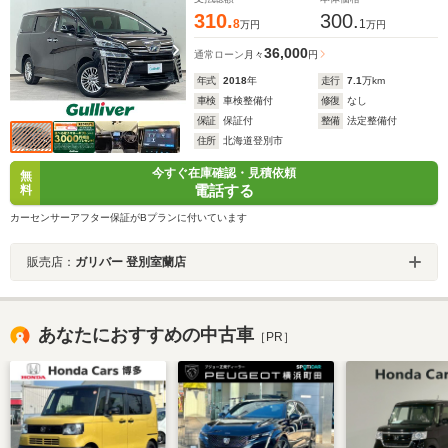
310.
300.
8
1
万円
万円
36,000
通常ローン
月々
円
年式
2018
年
走行
7.1
万km
車検
車検整備付
修復
なし
保証
保証付
整備
法定整備付
住所
北海道登別市
今すぐ在庫確認・見積依頼
無
電話する
料
カーセンサーアフター保証がBプランに付いています
販売店：
ガリバー 登別室蘭店
あなたにおすすめの中古車
［PR］