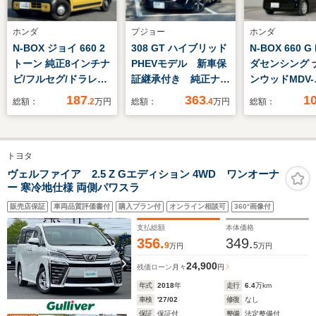
ホンダ
プジョー
ホンダ
N-BOX ジョイ 660 2
308 GT ハイブリッド
N-BOX 660 G
トーン 純正8インチナ
PHEVモデル 新車保
ダセンシング 
ビ/フルセグ/ドラレコ
証継承付き 純正ナ
ンウッドMDV-
前後/ETC/バックカメ
ビ ETC ドラレコ前
D405BT)Blu
187
363
1
総額：
.2
万円
総額：
.4
万円
総額：
ラ/当社デモカー
後 マトリックスLED
ワンセグTV 
ヘッドライト フロン
ワースライ
トシートヒーター&ス
ETC 前側ド
トヨタ
テアリングヒーター
アルカンタラ&テップ
ヴェルファイア 2.5 Z Gエディション 4WD ワンオーナ
ー 寒冷地仕様 両側パワスラ
レザーシート インテ
リアアンビエンスライ
販売店保証
車両品質評価書付
購入プラン付
オンライン相談可
360°画像付
ト
支払総額
本体価格
356.
349.
9
5
万円
万円
24,900
残価ローン
月々
円
年式
2018
年
走行
6.4
万km
車検
'27/02
修復
なし
保証
保証付
整備
法定整備付