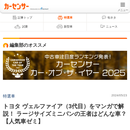
メニュー
記事トップ
特選車
旬ネタ
試乗
新型車
ニュース
編集部のオススメ
特選車
2024/05/23
トヨタ ヴェルファイア（3代目）をマンガで解
説！ ラージサイズミニバンの王者はどんな車？
【人気車ゼミ】