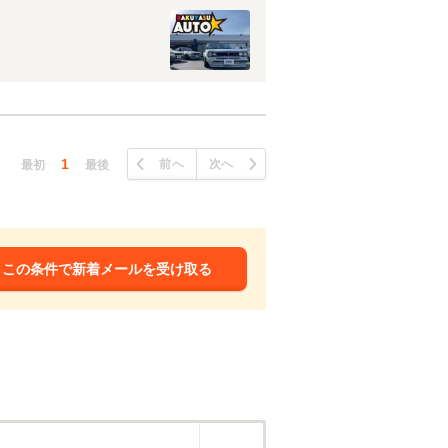
1
前へ
次へ
最初
最後
この条件で新着メールを受け取る