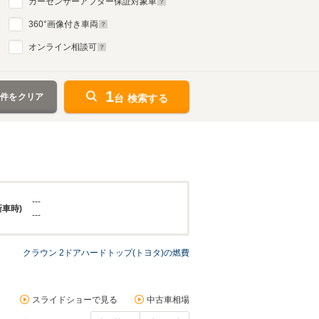
カーセンサーアフター保証対象車
360
°画像付き車両
オンライン相談可
1
条件をクリア
台 検索する
---
新車時)
---
クラウン 2ドアハードトップ(トヨタ)の燃費
スライドショーで見る
中古車相場