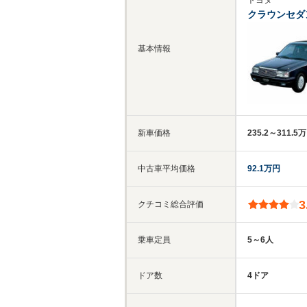
トヨタ
クラウンセダ
基本情報
新車価格
235.2～311.5
中古車平均価格
92.1万円
3
クチコミ総合評価
乗車定員
5～6人
ドア数
4ドア