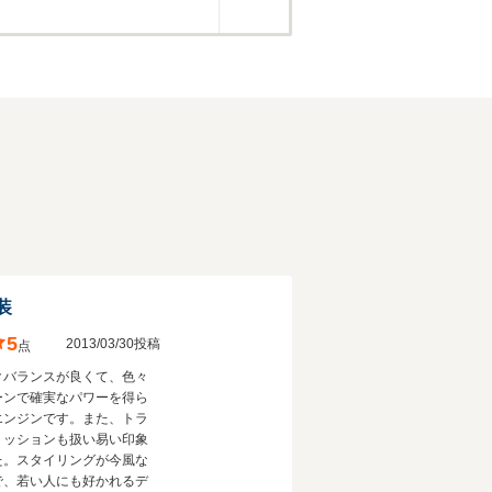
装
5
2013/03/30投稿
点
クバランスが良くて、色々
ーンで確実なパワーを得ら
エンジンです。また、トラ
ミッションも扱い易い印象
た。スタイリングが今風な
で、若い人にも好かれるデ