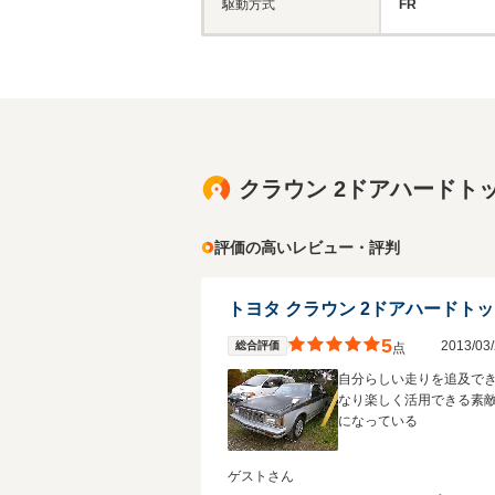
駆動方式
FR
クラウン 2ドアハードト
評価の高いレビュー・評判
トヨタ クラウン 2ドアハードト
5
2013/0
総合評価
点
自分らしい走りを追及で
なり楽しく活用できる素
になっている
ゲストさん