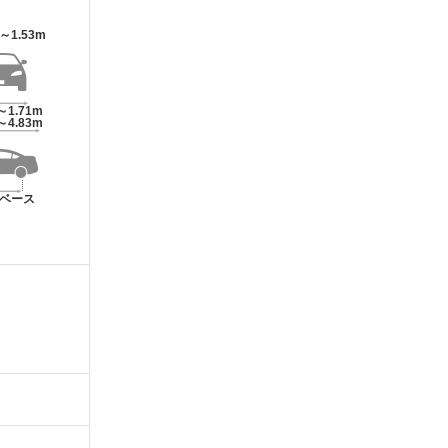
m～1.53m
～1.71m
～4.83m
ベース
m