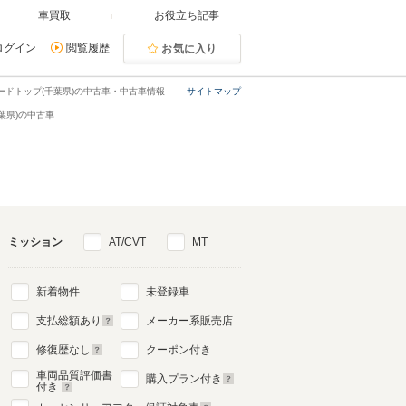
車買取
お役立ち記事
ログイン
閲覧履歴
お気に入り
ードトップ(千葉県)の中古車・中古車情報
サイトマップ
葉県)の中古車
ミッション
AT/CVT
MT
新着物件
未登録車
支払総額あり
メーカー系販売店
修復歴なし
クーポン付き
車両品質評価書
購入プラン付き
付き