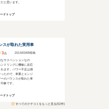
ンだと思います。
ハードトップ
ンスが取れた実用車
3
2013/03/09投稿
点
能なサスペンションなの
ハンドリングに機敏に反応
くれます。パワー不足は感
かったので、車重とエンジ
ワーのバランスが取れた車
う印象です。
ハードトップ
すべてのクチコミをもっと見る(52件)