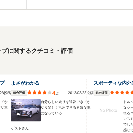
ップに関するクチコミ・評価
ップ
よさがわかる
スポーティな内外
4
3/28投稿
2013/03/23投稿
総合評価
総合評価
点
きてか
自分らしい走りを追及できてか
トル
敵な車
なり楽しく活用できる素敵な車
なシ
になっている
れる
ンス
でし
ゲストさん
感じ