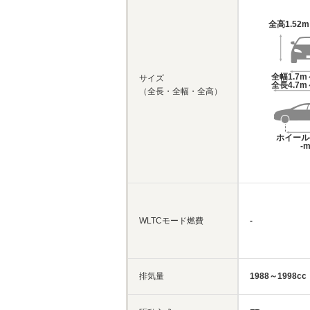
全高
1.52
全幅
1.7m
サイズ
全長
4.7m
（全長・全幅・全高）
ホイール
-
WLTCモード燃費
-
排気量
1988～1998cc