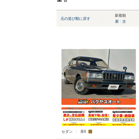
台
新着順
元の並び順に戻す
新
古
セダン
茶II