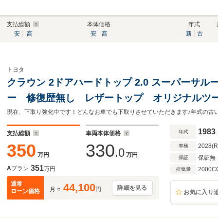
支払総額
本体価格
年式
安
高
安
高
新
古
トヨタ
クラウン 2ドアハードトップ 2.0 スーパーサルー
ー 修復歴無し レザートップ オリジナルツート
ロ G型エンジン
1983
年式
支払総額
車両本体価格
350
330
2028(
車検
.0
万円
万円
保証無
保証
351
A
プラン
万円
2000C
排気量
通常
44,100
詳細を見る
月々
円
ローン価格
お気に入り