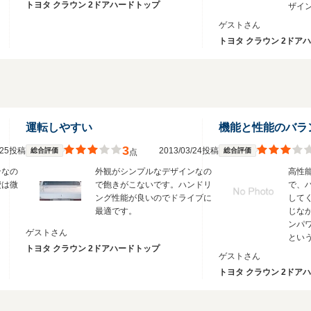
トヨタ クラウン 2ドアハードトップ
ザイ
ゲストさん
トヨタ クラウン 2ドア
運転しやすい
機能と性能のバラ
3
3/25投稿
2013/03/24投稿
総合評価
総合評価
点
ンなの
外観がシンプルなデザインなの
高性
費は微
で飽きがこないです。ハンドリ
で、
ング性能が良いのでドライブに
して
最適です。
じな
ンパ
ゲストさん
とい
トヨタ クラウン 2ドアハードトップ
ゲストさん
トヨタ クラウン 2ドア