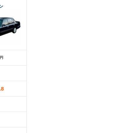
ン
万円
.8