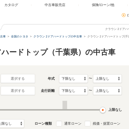
カタログ
中古車販売店
保険/ローン/他
クラウン 2ドアハ
古車
全国のトヨタ
クラウン 2ドアハードトップの中古車
クラウン 2ドアハードトップ(千
ドアハードトップ（千葉県）の中古車
〜
年式
選択する
〜
走行距離
選択する
上限なし
ローン種類
通常ローン
残価・据置ローン