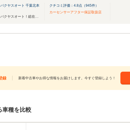
バクヤスオート 千葉北本
クチコミ評価：
4.8
点（
945
件）
カーセンサーアフター保証取扱店
あなただけの宝物が見つかる！バクヤスオート！総在庫500台以上！希少車・絶版車も！
登録
新着中古車やお得な情報をお届けします。今すぐ登録しよう！
る車種を比較