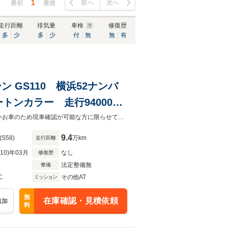
1
前へ
次へ
最初
最後
走行距離
排気量
車検
修復歴
多
少
多
少
付
無
無
有
ン GS110 横浜52ナンバ
ンカラー 走行94000キ
現在、下取り強化中です！どんなお車でも下取りさせていただきます♪年式の古いお車のため現車確認が可能な方に限らせていただきます。必ずご予約の上ご来店お願いいたします。
9.4
(S58)
万km
走行距離
R10)年03月
なし
修復歴
法定整備無
整備
C
その他AT
ミッション
無
在庫確認・見積依頼
追加
料