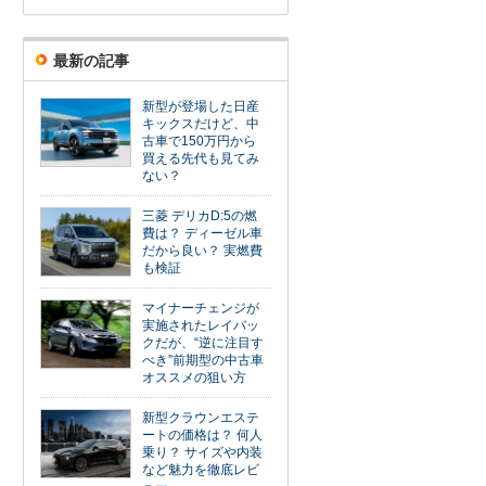
最新の記事
新型が登場した日産
キックスだけど、中
古車で150万円から
買える先代も見てみ
ない？
三菱 デリカD:5の燃
費は？ ディーゼル車
だから良い？ 実燃費
も検証
マイナーチェンジが
実施されたレイバッ
クだが、“逆に注目す
べき”前期型の中古車
オススメの狙い方
新型クラウンエステ
ートの価格は？ 何人
乗り？ サイズや内装
など魅力を徹底レビ