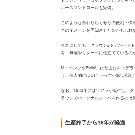
ルーズコントロールも完備。
このような至れり尽くせりの便利・快適
本のイメージを周知させたのかもしれ
それにしても、クラウン2ドアハード
を、無理やりクーペに仕立てているの
M・ベンツやBMW、はたまたキャデ
う。個人的にはCピラーに“小窓”が設
なお、1980年にはソアラが誕生し、
ラウンでパーソナルクーペを作るのは
生産終了から36年が経過