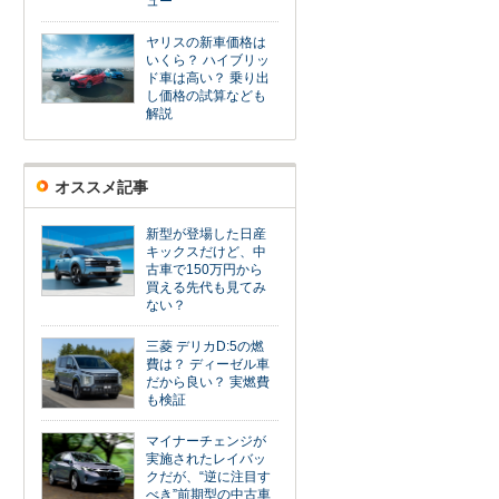
ュー
ヤリスの新車価格は
いくら？ ハイブリッ
ド車は高い？ 乗り出
し価格の試算なども
解説
オススメ記事
新型が登場した日産
キックスだけど、中
古車で150万円から
買える先代も見てみ
ない？
三菱 デリカD:5の燃
費は？ ディーゼル車
だから良い？ 実燃費
も検証
マイナーチェンジが
実施されたレイバッ
クだが、“逆に注目す
べき”前期型の中古車