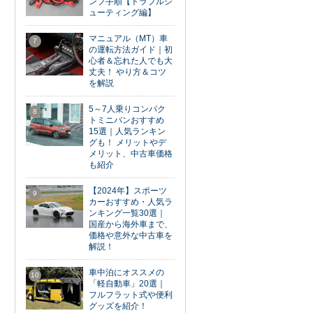
ンプ手順【トラブルシ
ューティング編】
マニュアル（MT）車
7
の運転方法ガイド｜初
心者＆忘れた人でも大
丈夫！ やり方＆コツ
を解説
5～7人乗りコンパク
8
トミニバンおすすめ
15選｜人気ランキン
グも！ メリットやデ
メリット、中古車価格
も紹介
【2024年】スポーツ
9
カーおすすめ・人気ラ
ンキング一覧30選｜
国産から海外車まで、
価格や意外な中古車を
解説！
車中泊にオススメの
10
「軽自動車」20選｜
フルフラット式や便利
グッズを紹介！