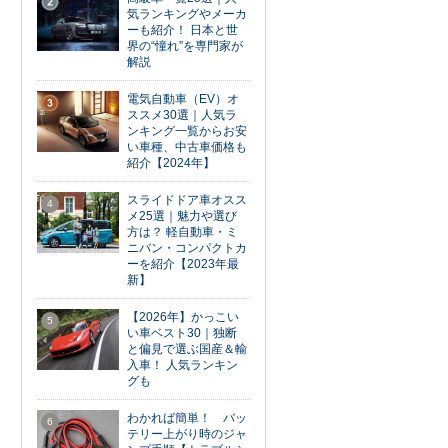
2
気ランキングやメーカ
ーも紹介！ 日本と世
界の“憧れ”を専門家が
解説
電気自動車（EV）オ
3
ススメ30選｜人気ラ
ンキング一覧からお安
い車種、中古車価格も
紹介【2024年】
スライドドア車オスス
4
メ25選｜魅力や選び
方は？ 軽自動車・ミ
ニバン・コンパクトカ
ーを紹介【2023年最
新】
【2026年】かっこい
5
い車ベスト30｜独断
と偏見で選ぶ国産＆輸
入車！ 人気ランキン
グも
わかれば簡単！ バッ
6
テリー上がり時のジャ