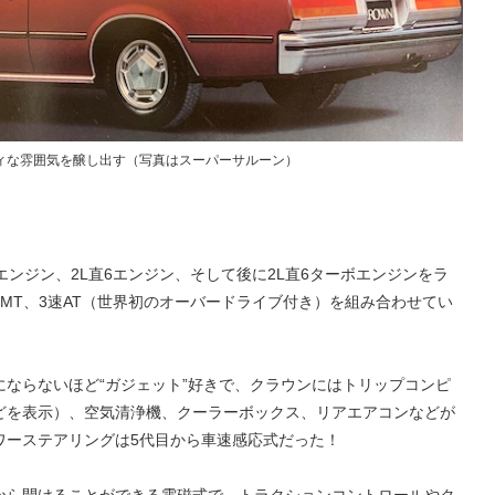
ィな雰囲気を醸し出す（写真はスーパーサルーン）
6エンジン、2L直6エンジン、そして後に2L直6ターボエンジンをラ
MT、3速AT（世界初のオーバードライブ付き）を組み合わせてい
ならないほど“ガジェット”好きで、クラウンにはトリップコンピ
どを表示）、空気清浄機、クーラーボックス、リアエアコンなどが
ワーステアリングは5代目から車速感応式だった！
から開けることができる電磁式で、トラクションコントロールやク