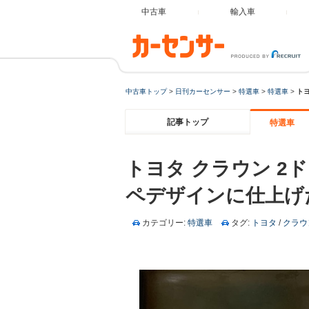
中古車
輸入車
中古車トップ
>
日刊カーセンサー
>
特選車
>
特選車
>
ト
記事トップ
特選車
トヨタ クラウン 
ペデザインに仕上げ
カテゴリー:
特選車
タグ:
トヨタ
/
クラウ