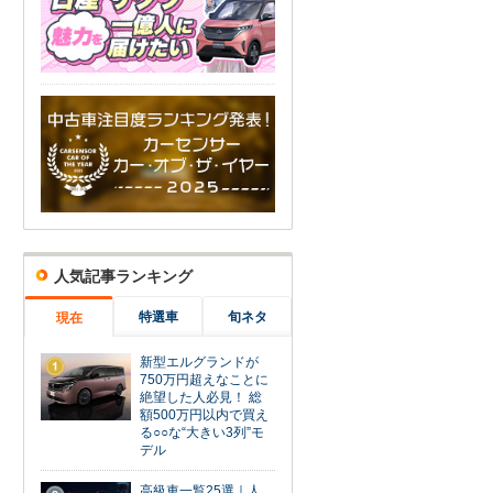
人気記事ランキング
特選車
旬ネタ
現在
新型エルグランドが
1
750万円超えなことに
絶望した人必見！ 総
額500万円以内で買え
る○○な“大きい3列”モ
デル
高級車一覧25選｜人