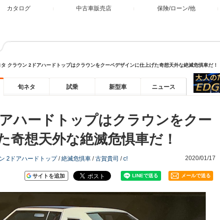
カタログ
中古車販売店
保険/ローン/他
ヨタ クラウン 2ドアハードトップはクラウンをクーペデザインに仕上げた奇想天外な絶滅危惧車だ！
旬ネタ
試乗
新型車
ニュース
2ドアハードトップはクラウンをクー
た奇想天外な絶滅危惧車だ！
2020/01/17
ン 2ドアハードトップ
/
絶滅危惧車
/
古賀貴司
/
c!
サイトを追加
メールで送る