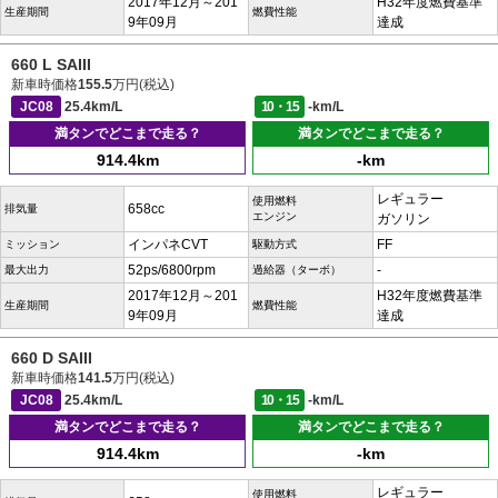
2017年12月～201
H32年度燃費基準
生産期間
燃費性能
9年09月
達成
660 L SAIII
新車時価格
155.5
万円(税込)
JC08
25.4km/L
10・15
-km/L
満タンでどこまで走る？
満タンでどこまで走る？
914.4km
-km
レギュラー
使用燃料
658cc
排気量
エンジン
ガソリン
インパネCVT
FF
ミッション
駆動方式
52ps/6800rpm
-
最大出力
過給器（ターボ）
2017年12月～201
H32年度燃費基準
生産期間
燃費性能
9年09月
達成
660 D SAIII
新車時価格
141.5
万円(税込)
JC08
25.4km/L
10・15
-km/L
満タンでどこまで走る？
満タンでどこまで走る？
914.4km
-km
レギュラー
使用燃料