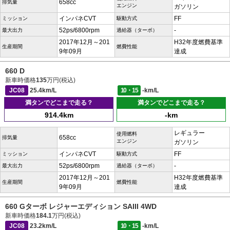
658cc
排気量
エンジン
ガソリン
インパネCVT
FF
ミッション
駆動方式
52ps/6800rpm
-
最大出力
過給器（ターボ）
2017年12月～201
H32年度燃費基準
生産期間
燃費性能
9年09月
達成
660 D
新車時価格
135
万円(税込)
JC08
25.4km/L
10・15
-km/L
満タンでどこまで走る？
満タンでどこまで走る？
914.4km
-km
レギュラー
使用燃料
658cc
排気量
エンジン
ガソリン
インパネCVT
FF
ミッション
駆動方式
52ps/6800rpm
-
最大出力
過給器（ターボ）
2017年12月～201
H32年度燃費基準
生産期間
燃費性能
9年09月
達成
660 Gターボ レジャーエディション SAIII 4WD
新車時価格
184.1
万円(税込)
JC08
23.2km/L
10・15
-km/L