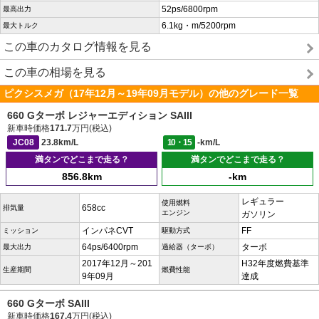
52ps/6800rpm
最高出力
6.1kg・m/5200rpm
最大トルク
この車のカタログ情報を見る
この車の相場を見る
ピクシスメガ（17年12月～19年09月モデル）の他のグレード一覧
660 Gターボ レジャーエディション SAIII
新車時価格
171.7
万円(税込)
JC08
23.8km/L
10・15
-km/L
満タンでどこまで走る？
満タンでどこまで走る？
856.8km
-km
レギュラー
使用燃料
658cc
排気量
エンジン
ガソリン
インパネCVT
FF
ミッション
駆動方式
64ps/6400rpm
ターボ
最大出力
過給器（ターボ）
2017年12月～201
H32年度燃費基準
生産期間
燃費性能
9年09月
達成
660 Gターボ SAIII
新車時価格
167.4
万円(税込)