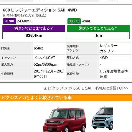
660 L レジャーエディション SAIII 4WD
新車時価格
172.3
万円(税込)
JC08
24.6km/L
10・15
-km/L
満タンでどこまで走る？
満タンでどこまで走る？
836.4km
-km
レギュラー
使用燃料
658cc
排気量
エンジン
ガソリン
インパネCVT
4WD
ミッション
駆動方式
52ps/6800rpm
-
最大出力
過給器（ターボ）
2017年12月～201
H32年度燃費基準
生産期間
燃費性能
9年09月
達成
▲ピクシスメガ 660 L SAIII 4WDの燃費TOPへ
ピクシスメガとよく比較されている車