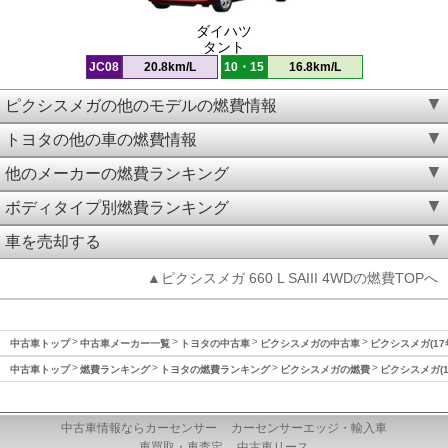
ダイハツ
タント
JC08
20.8km/L
10・15
16.8km/L
ピクシスメガの他のモデルの燃費情報
トヨタの他の車の燃費情報
他のメーカーの燃費ランキング
ボディタイプ別燃費ランキング
車を売却する
▲ピクシスメガ 660 L SAIII 4WDの燃費TOPへ
中古車トップ
中古車メーカー一覧
トヨタの中古車
ピクシスメガの中古車
ピクシスメガ(17
中古車トップ
燃費ランキング
トヨタの燃費ランキング
ピクシスメガの燃費
ピクシスメガ(1
中古車情報ならカーセンサー
カーセンサーエッジ・輸入車
車買取・車査定
中古車リース