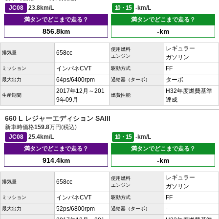
JC08
23.8km/L
10・15
-km/L
満タンでどこまで走る？
満タンでどこまで走る？
856.8km
-km
レギュラー
使用燃料
658cc
排気量
エンジン
ガソリン
インパネCVT
FF
ミッション
駆動方式
64ps/6400rpm
ターボ
最大出力
過給器（ターボ）
2017年12月～201
H32年度燃費基準
生産期間
燃費性能
9年09月
達成
660 L レジャーエディション SAIII
新車時価格
159.8
万円(税込)
JC08
25.4km/L
10・15
-km/L
満タンでどこまで走る？
満タンでどこまで走る？
914.4km
-km
レギュラー
使用燃料
658cc
排気量
エンジン
ガソリン
インパネCVT
FF
ミッション
駆動方式
52ps/6800rpm
-
最大出力
過給器（ターボ）