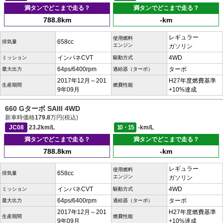
満タンでどこまで走る？
満タンでどこまで走る？
788.8km
-km
レギュラー
使用燃料
658cc
排気量
エンジン
ガソリン
インパネCVT
4WD
ミッション
駆動方式
64ps/6400rpm
ターボ
最大出力
過給器（ターボ）
2017年12月～201
H27年度燃費基準
生産期間
燃費性能
9年09月
+10%達成
660 Gターボ SAIII 4WD
新車時価格
179.8
万円(税込)
JC08
23.2km/L
10・15
-km/L
満タンでどこまで走る？
満タンでどこまで走る？
788.8km
-km
レギュラー
使用燃料
658cc
排気量
エンジン
ガソリン
インパネCVT
4WD
ミッション
駆動方式
64ps/6400rpm
ターボ
最大出力
過給器（ターボ）
2017年12月～201
H27年度燃費基準
生産期間
燃費性能
9年09月
+10%達成