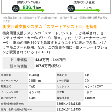
（燃費×タンク容量）
（燃費×タンク容量）
836.4
-
km
km
※燃費は定められた試験条件の下での数値のため、走行条件等により実際の燃料消費率は異な
ります。
衝突回避支援システム「スマートアシストIII」を採用
衝突回避支援システムの「スマートアシストIII」が搭載され、セー
フティサポートカーSのワイドに該当。また、リアコーナーセンサ
ーや、車両の周囲360度を鳥瞰するようにナビに表示できる、パノ
ラマモニターも採用。なお、この変更を機に一部メーカーオプショ
ンが変更されている（2018.1）
中古車価格
43.8
万円～
144
万円
167.9
万円(税込)
新車時価格
1040kg
4名
車両重量
乗車定員
2455mm
2列
ホイールベース
シート列数
4WD
インパネCVT
駆動方式
ミッション
インパネ
5ドア
ミッション位置
ドア数
4.4m
140mm
最小回転半径
最低地上高
3395x1475x1835
全長x全幅x全高(mm)
2215x1345x1455
室内 全長x全幅x全高(mm)