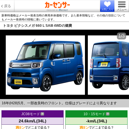
戻る
お気に入り
メニュー
新車時価格はメーカー発表当時の車両本体価格です。また基本情報など、その他の項目について
もメーカー発表時の情報に基いています。
トヨタ ピクシスメガ 660 L SAIII 4WDの燃費
1/3
16年(H28)5月、一部改良時のフロント。仕様はグレードにより異なります
JC08モード
10・15モード
24.6km/L(34L)
-km/L(34L)
満タン
でどこまで走る？
満タン
でどこまで走る？