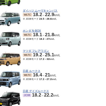
ダイハツ ムーヴキャンバス
18.2
22.9
WLTC
～
km/L
※ JC08モード
24.5
～
28.6
km/L
ホンダ N-BOX
18.1
21.8
WLTC
～
km/L
※ JC08モード
18.2
～
27
km/L
マツダ フレアワゴン
19.2
25.1
WLTC
～
km/L
※ JC08モード
17.2
～
32
km/L
01～2019/09
2016/05～2017/11
2015/07～2016/04
3.2
25.4
23.2
25.4
23.2
25.4
JC08
JC08
～
km/L
～
km/L
～
km/L
日産 ルークス
16.4
21
WLTC
～
km/L
※ JC08モード
17.2
～
27.2
km/L
日産 デイズルークス
18.2
22.2
JC08
～
km/L