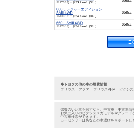
658cc
※JC08モード23.2km/L (34L)
660 L レジャーエディション
658cc
SAIII 4WD
※JC08モード24.6km/L (34L)
660 L SAIII 4WD
658cc
※JC08モード24.6km/L (34L)
こ
◆トヨタの他の車の燃費情報
プリウス
アクア
プリウスPHV
ピクシス
燃費のいい車を探すなら、中古車・中古車情報
お気に入りのピクシスメガモデルやグレードを
中古車検索ができます。
カーセンサーはあなたの車選びをサポートし