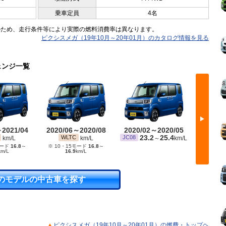
乗車定員
4名
のため、走行条件等により実際の燃料消費率は異なります。
ピクシスメガ（19年10月～20年01月）のカタログ情報を見る
ェンジ一覧
▶
～2021/04
2020/06～2020/08
2020/02～2020/05
2018/
23.2
25.4
2
WLTC
JC08
JC08
km/L
km/L
～
km/L
モード
16.8
～
※ 10・15モード
16.8
～
km/L
16.9
km/L
のモデルの中古車を探す
ピクシスメガ（19年10月～20年01月）の燃費・トップヘ