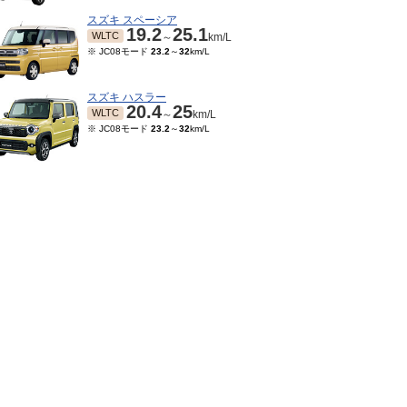
スズキ スペーシア
19.2
25.1
WLTC
～
km/L
※ JC08モード
23.2
～
32
km/L
スズキ ハスラー
20.4
25
WLTC
～
km/L
※ JC08モード
23.2
～
32
km/L