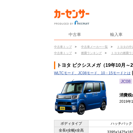
中古車
輸入車
中古車トップ
>
中古車メーカー一覧
>
トヨタの中
中古車トップ
>
燃費ランキング
>
トヨタの燃費ラ
トヨタ ピクシスメガ（19年10月～
WLTCモード、JC08モード、10・15モードとは
JC08
消費税
2019
ボディタイプ
ハッチバック
全長x全幅x全高
3395x1475x18