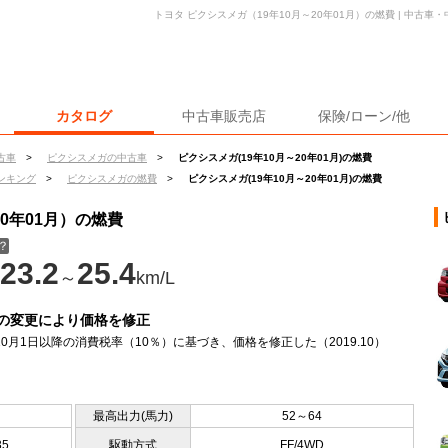
トヨタ ピクシスメガ（19年10月～20年01月）の燃費 | 中古
カタログ
中古車販売店
保険/ローン/他
古車
>
ピクシスメガの中古車
>
ピクシスメガ(19年10月～20年01月)の燃費
ンキング
>
ピクシスメガの燃費
>
ピクシスメガ(19年10月～20年01月)の燃費
20年01月）の燃費
？
23.2
25.4
～
km/L
の変更により価格を修正
年10月1日以降の消費税率（10％）に基づき、価格を修正した（2019.10）
最高出力(馬力)
52～64
35
駆動方式
FF/4WD