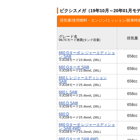
ピクシスメガ（19年10月～20年01月
排気量/使用燃料・エンジン/ミッション/新車時
グレード名
排気量
WLTCモード燃費(タンク容量)
660 Gターボ レジャーエディショ
658cc
ン SAIII
※JC08モード23.8km/L (36L)
660 Gターボ SAIII
658cc
※JC08モード23.8km/L (36L)
660 L レジャーエディション
658cc
SAIII
※JC08モード25.4km/L (36L)
660 L SAIII
658cc
※JC08モード25.4km/L (36L)
660 D SAIII
658cc
※JC08モード25.4km/L (36L)
660 D
658cc
※JC08モード25.4km/L (36L)
660 Gターボ レジャーエディショ
658cc
ン SAIII 4WD
※JC08モード23.2km/L (34L)
660 Gターボ SAIII 4WD