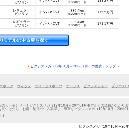
インパネCVT
183.2
万円
ガソリン
※JC08モード
レギュラー
836.4km
インパネCVT
175.5
万円
ガソリン
※JC08モード
レギュラー
836.4km
インパネCVT
171.1
万円
ガソリン
※JC08モード
のモデルの中古車を探す
ピクシスメガ（19年10月～20年01月）の燃費・トップヘ
エポック
ヴィッツ
カローラスポーツ
オーリス
ピクシスジョイ
プリウスE
のカーセンサー！ピクシスメガ（19年10月～20年01月モデル）の燃費が分かりま
見つけたら、お得・納得の中古車探し。豊富なピクシスメガ（19年10月～20年0
ます！
ピクシスメガ（19年10月～20年