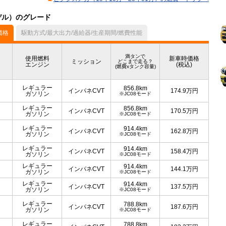
モデル）のグレード
価格
駆動方式/最大出力/過給器/生産期間/燃費性能
満タンで
使用燃料
新車時価格
ミッション
どこまで走る？
エンジン
(税込)
(燃費xタンク容量)
レギュラー
856.8km
インパネCVT
174.9
万円
ガソリン
※JC08モード
レギュラー
856.8km
インパネCVT
170.5
万円
ガソリン
※JC08モード
レギュラー
914.4km
インパネCVT
162.8
万円
ガソリン
※JC08モード
レギュラー
914.4km
インパネCVT
158.4
万円
ガソリン
※JC08モード
レギュラー
914.4km
インパネCVT
144.1
万円
ガソリン
※JC08モード
レギュラー
914.4km
インパネCVT
137.5
万円
ガソリン
※JC08モード
レギュラー
788.8km
インパネCVT
187.6
万円
ガソリン
※JC08モード
レギュラー
788.8km