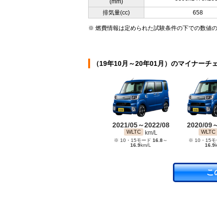
(mm)
排気量(cc)
658
※ 燃費情報は定められた試験条件の下での数値
（19年10月～20年01月）のマイナーチ
2021/05～2022/08
2020/09
WLTC
WLTC
km/L
※ 10・15モード
16.8
～
※ 10・15
16.9
km/L
16.9
こ