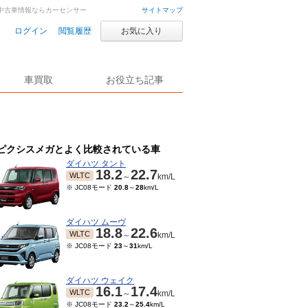
車・中古車情報ならカーセンサー
サイトマップ
ログイン
閲覧履歴
お気に入り
車買取
お役立ち記事
ピクシスメガとよく比較されている車
ダイハツ タント
18.2
22.7
WLTC
～
km/L
※ JC08モード
20.8
～
28
km/L
ダイハツ ムーヴ
18.8
22.6
WLTC
～
km/L
※ JC08モード
23
～
31
km/L
ダイハツ ウェイク
16.1
17.4
WLTC
～
km/L
※ JC08モード
23.2
～
25.4
km/L