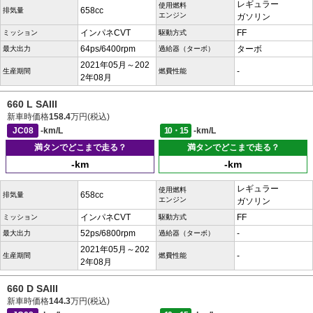
レギュラー
使用燃料
658cc
排気量
エンジン
ガソリン
インパネCVT
FF
ミッション
駆動方式
64ps/6400rpm
ターボ
最大出力
過給器（ターボ）
2021年05月～202
-
生産期間
燃費性能
2年08月
660 L SAIII
新車時価格
158.4
万円(税込)
JC08
-km/L
10・15
-km/L
満タンでどこまで走る？
満タンでどこまで走る？
-km
-km
レギュラー
使用燃料
658cc
排気量
エンジン
ガソリン
インパネCVT
FF
ミッション
駆動方式
52ps/6800rpm
-
最大出力
過給器（ターボ）
2021年05月～202
-
生産期間
燃費性能
2年08月
660 D SAIII
新車時価格
144.3
万円(税込)