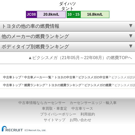
ダイハツ
タント
JC08
20.8km/L
10・15
16.8km/L
トヨタの他の車の燃費情報
他のメーカーの燃費ランキング
ボディタイプ別燃費ランキング
▲ピクシスメガ（21年05月～22年08月）の燃費TOPへ
中古車トップ
中古車メーカー一覧
トヨタの中古車
ピクシスメガの中古車
ピクシスメガ(21
中古車トップ
燃費ランキング
トヨタの燃費ランキング
ピクシスメガの燃費
ピクシスメガ(2
中古車情報ならカーセンサー
カーセンサーエッジ・輸入車
車買取・車査定
中古車リース
プライバシーポリシー
利用規約
サイトマップ
お問い合わせ