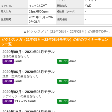
ガソリン
インパネCVT
4WD
ミッション
駆動方式
52ps/6800rpm
-
最大出力
過給器（ターボ）
2021年05月～202
-
生産期間
燃費性能
2年08月
▲ピクシスメガ（21年05月～22年08月）の燃費TOPへ
ピクシスメガ（21年05月～22年08月モデル）の他のマイナーチェン
ジ一覧
2020年09月～2021年04月モデル
仕様の変更を行った
JC08
-km/L
10・15
-km/L
2020年06月～2020年08月モデル
燃費・型式の変更を行った
JC08
-km/L
10・15
-km/L
2020年02月～2020年05月モデル
ボディカラーの変更を行った
JC08
23.2～25.4km/L
10・15
-km/L
2019年10月～2020年01月モデル