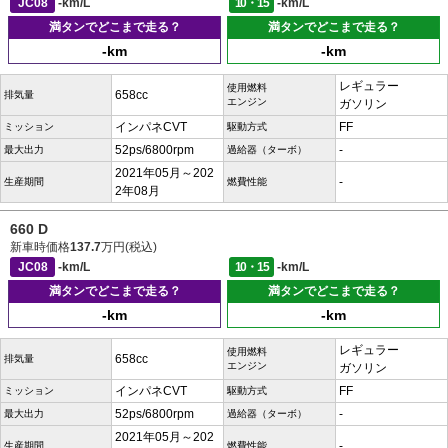
JC08
-km/L
10・15
-km/L
満タンでどこまで走る？
満タンでどこまで走る？
-km
-km
レギュラー
使用燃料
658cc
排気量
エンジン
ガソリン
インパネCVT
FF
ミッション
駆動方式
52ps/6800rpm
-
最大出力
過給器（ターボ）
2021年05月～202
-
生産期間
燃費性能
2年08月
660 D
新車時価格
137.7
万円(税込)
JC08
-km/L
10・15
-km/L
満タンでどこまで走る？
満タンでどこまで走る？
-km
-km
レギュラー
使用燃料
658cc
排気量
エンジン
ガソリン
インパネCVT
FF
ミッション
駆動方式
52ps/6800rpm
-
最大出力
過給器（ターボ）
2021年05月～202
-
生産期間
燃費性能