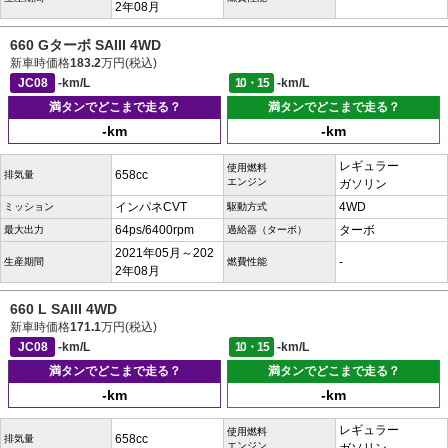
2年08月
660 Gターボ SAIII 4WD
新車時価格
183.2
万円(税込)
JC08
-km/L
10・15
-km/L
満タンでどこまで走る？
満タンでどこまで走る？
-km
-km
レギュラー
使用燃料
658cc
排気量
エンジン
ガソリン
インパネCVT
4WD
ミッション
駆動方式
64ps/6400rpm
ターボ
最大出力
過給器（ターボ）
2021年05月～202
-
生産期間
燃費性能
2年08月
660 L SAIII 4WD
新車時価格
171.1
万円(税込)
JC08
-km/L
10・15
-km/L
満タンでどこまで走る？
満タンでどこまで走る？
-km
-km
レギュラー
使用燃料
658cc
排気量
エンジン