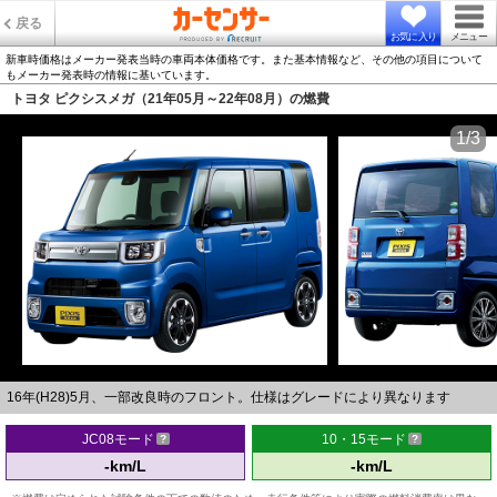
戻る
お気に入り
メニュー
新車時価格はメーカー発表当時の車両本体価格です。また基本情報など、その他の項目について
もメーカー発表時の情報に基いています。
トヨタ ピクシスメガ（21年05月～22年08月）の燃費
1/3
16年(H28)5月、一部改良時のフロント。仕様はグレードにより異なります
JC08モード
10・15モード
-km/L
-km/L