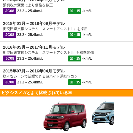
消費税の変更により価格を修正
JC08
23.2～25.4km/L
10・15
-km/L
2018年01月～2019年09月モデル
衝突回避支援システム「スマートアシストIII」を採用
JC08
23.2～25.4km/L
10・15
-km/L
2016年05月～2017年11月モデル
衝突回避支援システム「スマートアシストII」を標準装備
JC08
23.2～25.4km/L
10・15
-km/L
2015年07月～2016年04月モデル
様々なシーンで活躍できる超ハイト系軽ワゴン
JC08
23.2～25.4km/L
10・15
-km/L
ピクシスメガとよく比較されている車