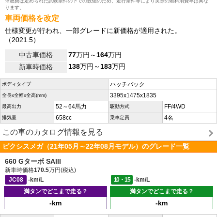
※燃費は定められた試験条件の下での数値のため、走行条件等により実際の燃料消費率は異な
ります。
車両価格を改定
仕様変更が行われ、一部グレードに新価格が適用された。
（2021.5）
中古車価格
77
万円～
164
万円
138
万円～
183
万円
新車時価格
ハッチバック
ボディタイプ
3395x1475x1835
全長x全幅x全高(mm)
52～64馬力
FF/4WD
最高出力
駆動方式
658cc
4名
排気量
乗車定員
この車のカタログ情報を見る
ピクシスメガ（21年05月～22年08月モデル）のグレード一覧
660 Gターボ SAIII
新車時価格
170.5
万円(税込)
JC08
-km/L
10・15
-km/L
満タンでどこまで走る？
満タンでどこまで走る？
-km
-km