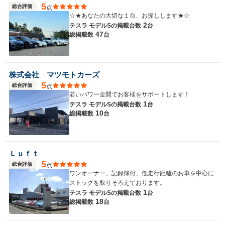
5
総合評価
点
排気量
-
-
-
☆★あなたの大切な１台、お探しします★☆
2
テスラ モデルSの
掲載台数
台
駆動方式
-
-
-
47
総掲載数
台
株式会社 マツモトカーズ
5
総合評価
点
若いパワー全開でお客様をサポートします！
1
テスラ モデルSの
掲載台数
台
10
総掲載数
台
Ｌｕｆｔ
5
総合評価
点
ワンオーナー、記録簿付、低走行距離のお車を中心に
ストックを取りそろえております。
1
テスラ モデルSの
掲載台数
台
18
総掲載数
台