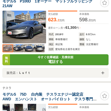
モデルS P100D 1オーナー マットフルラッピング
21AW
支払総額
本体価格
623.
598.
3
0
万円
万円
61,300
通常ローン
月々
円
年式
2018
年
走行
0.9
万km
車検
車検整備付
修復
なし
保証
保証無
整備
法定整備付
住所
愛知県名古屋市名東区
今すぐ在庫確認・見積依頼
無
電話する
料
販売店：
Ｌｕｆｔ
テスラ
モデルS 75D 白内装 テスラエナジー認定店
AWD エンハンスト オートパイロット テスラ専門店
ミッドナイトシルバー
支払総額
本体価格