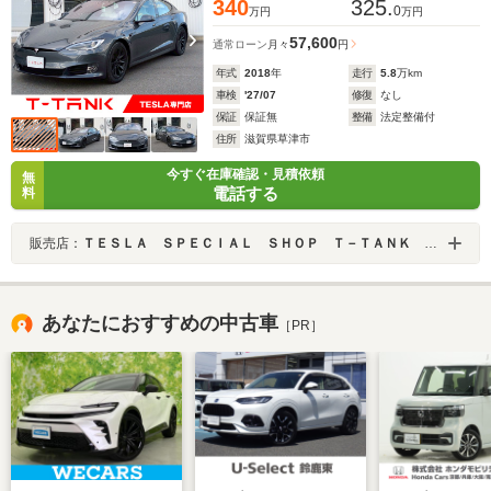
340
325.
0
万円
万円
57,600
通常ローン
月々
円
年式
2018
年
走行
5.8
万km
車検
'27/07
修復
なし
保証
保証無
整備
法定整備付
住所
滋賀県草津市
今すぐ在庫確認・見積依頼
無
電話する
料
販売店：
ＴＥＳＬＡ ＳＰＥＣＩＡＬ ＳＨＯＰ Ｔ－ＴＡＮＫ ＣＡＲＶＥＸ（カーベックス） 滋賀のテスラ モデル３ モデルＹ専門店
あなたにおすすめの中古車
［PR］