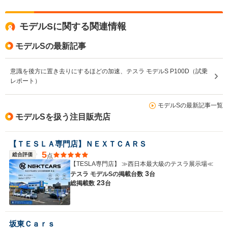
全高
全高
モデルSに関する関連情報
-m
-m
-
モデルSの最新記事
全幅
全幅
意識を後方に置き去りにするほどの加速、テスラ モデルS P100D（試乗
サイズ
-m
-m
-
レポート）
全長
全長
(全長x全幅x全高)
-m
-m
モデルSの最新記事一覧
モデルSを扱う注目販売店
ホイールベース
ホイールベース
ホイー
-m
-m
【ＴＥＳＬＡ専門店】ＮＥＸＴＣＡＲＳ
5
総合評価
点
【TESLA専門店】 ≫西日本最大級のテスラ展示場≪
3
テスラ モデルSの
掲載台数
台
23
WLTCモード
総掲載数
台
-
-
-
燃費
坂東Ｃａｒｓ