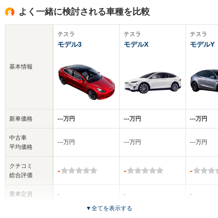
よく一緒に検討される車種を比較
テスラ
テスラ
テスラ
モデル3
モデルX
モデルY
基本情報
新車価格
‐‐‐万円
‐‐‐万円
‐‐‐万円
中古車
‐‐‐万円
‐‐‐万円
‐‐‐万円
平均価格
クチコミ
-
-
-
総合評価
乗車定員
-
-
-
▼
全てを表示する
ドア数
-
-
-