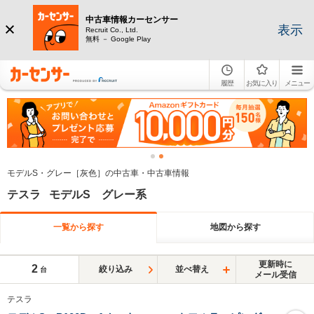
中古車情報カーセンサー
表示
Recruit Co., Ltd.
無料 － Google Play
履歴
お気に入り
メニュー
モデルS・グレー［灰色］の中古車・中古車情報
テスラ モデルS グレー系
一覧から探す
地図から探す
更新時に
2
絞り込み
並べ替え
台
メール受信
テスラ