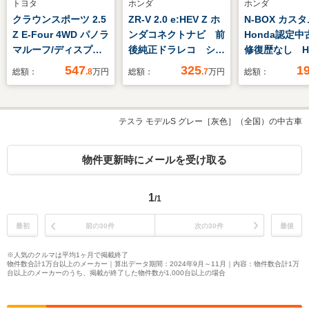
トヨタ
ホンダ
ホンダ
クラウンスポーツ 2.5
ZR-V 2.0 e:HEV Z ホ
N-BOX カスタ
Z E-Four 4WD パノラ
ンダコネクトナビ 前
Honda認定
マルーフ/ディスプレ
後純正ドラレコ シー
修復歴なし Ho
イオーディオ+ナビ
トヒーター パワーシ
販売店全国保
547
325
1
総額：
.8
万円
総額：
.7
万円
総額：
12.3インチ/デジタル
ート 電動リアゲー
デモカー 禁煙
インナーミラー/衝突
ト マルチビューカメ
インチナビ 
安全装置/シートヒー
ラ ETC LEDヘッド
メラ ETC 
テスラ モデルS グレー［灰色］（全国）の中古車
ター/全方位モニター/
ライト Bluetooth接
コ アダプテ
車線逸脱防止支援シス
続可
ーズコントロ
テム/シート 合皮
側電動スライ
物件更新時にメールを受け取る
衝突軽減装置
1
/1
最初
前の30件
次の30件
最後
※人気のクルマは平均1ヶ月で掲載終了
物件数合計1万台以上のメーカー｜算出データ期間：2024年9月～11月｜内容：物件数合計1万
台以上のメーカーのうち、掲載が終了した物件数が1,000台以上の場合