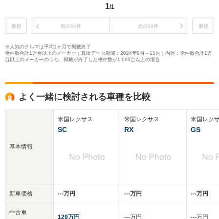
1
/1
最初
前の30件
次の30件
最後
※人気のクルマは平均1ヶ月で掲載終了
物件数合計1万台以上のメーカー｜算出データ期間：2024年9月～11月｜内容：物件数合計1万
台以上のメーカーのうち、掲載が終了した物件数が1,000台以上の場合
よく一緒に検討される車種を比較
米国レクサス
米国レクサス
米国レク
SC
RX
GS
基本情報
新車価格
‐‐‐万円
‐‐‐万円
‐‐‐万円
中古車
129万円
‐‐‐万円
‐‐‐万円