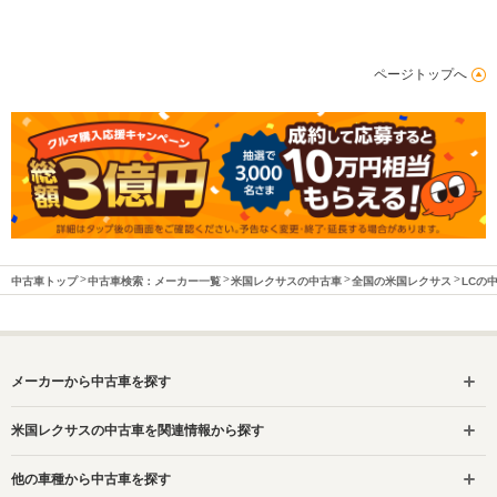
WLTCモード
ページトップへ
-
-
-
燃費
排気量
4300cc
3500cc
3500cc
駆動方式
FR
FF、4WD
FR、4WD
中古車トップ
中古車検索：メーカー一覧
米国レクサスの中古車
全国の米国レクサス
LCの
メーカーから中古車を探す
米国レクサスの中古車を関連情報から探す
他の車種から中古車を探す