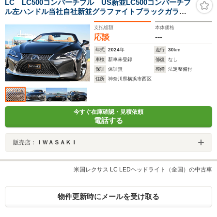
LC LC500コンバーチブル US新並LC500コンバーチブ
ル左ハンドル当社自社新並グラファイトブラックガラス
フレーク&オーカーフルレザー&ベージュソフトトップ
支払総額
本体価格
OPマークレビンソンOPヘッドアップディスプレイOP21
応談
---
インチ
年式
2024
年
走行
30
km
車検
新車未登録
修復
なし
保証
保証無
整備
法定整備付
住所
神奈川県横浜市西区
今すぐ在庫確認・見積依頼
電話する
販売店：
ＩＷＡＳＡＫＩ
米国レクサス LC LEDヘッドライト（全国）の中古車
物件更新時にメールを受け取る