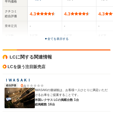
平均価格
クチコミ
4.3
4.3
4.3
総合評価
乗車定員
-
-
-
ドア数
2ドア
5ドア
4ドア
▼
全てを表示する
全高
全高
-m
-m
-
LCに関する関連情報
LCを扱う注目販売店
全幅
全幅
サイズ
-m
-m
-
全長
全長
(全長x全幅x全高)
ＩＷＡＳＡＫＩ
-m
-m
0
総合評価
点
IWASAKIの価値観は、お客様一人ひとりに満足いただ
けるお車をご提案することです。
1
米国レクサス LCの
掲載台数
台
ホイールベース
ホイールベース
ホイー
16
総掲載数
台
-m
-m