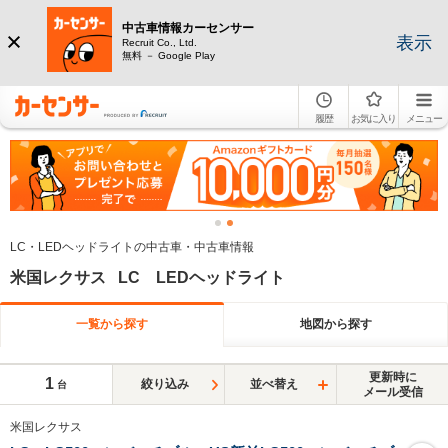
中古車情報カーセンサー
表示
Recruit Co., Ltd.
無料 － Google Play
履歴
お気に入り
メニュー
LC・LEDヘッドライトの中古車・中古車情報
米国レクサス LC LEDヘッドライト
一覧から探す
地図から探す
更新時に
1
絞り込み
並べ替え
台
メール受信
米国レクサス