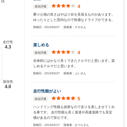
点
4
総合評価
乗り心地の良さはやはり目を見張るものがあります。
ゆったりとした室内なので快適なドライブができる。
投稿日：
2013/03/27
投稿者：
ケロさん
走行性
楽しめる
4.3
4
総合評価
全体的にはかなり良くできたクルマだと思います。楽
しめるクルマだと思います。
投稿日：
2013/03/27
投稿者：
ぶいさん
居住性
4.0
走行性能がよい
5
総合評価
ハンドリング性能も抜群なので走りを楽しませてくれ
る車です。 走行性能も良く坂道や高速道路でも安定
感があるので安心です。
投稿日：
2013/02/17
投稿者：
かつらさん