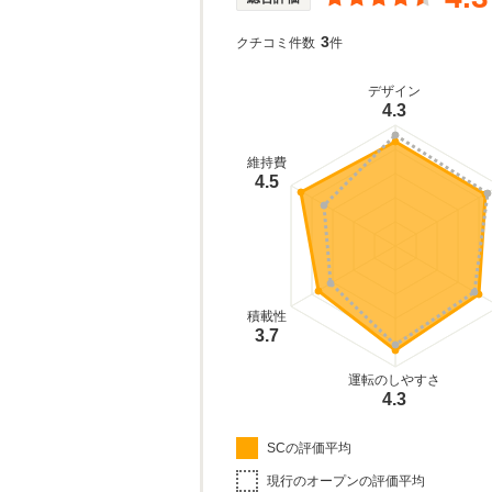
3
クチコミ件数
件
デザイン
4.3
維持費
4.5
積載性
3.7
運転のしやすさ
4.3
SCの評価平均
現行のオープンの評価平均