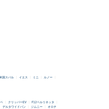
米国スバル
イエス
ミニ
ルノー
ペ
クリッパーEV
F12ベルリネッタ
デルタワイドバン
ジムニー
オロチ