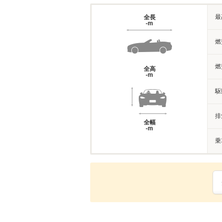
最
全長
-m
燃
燃
全高
-m
駆
排
全幅
-m
乗