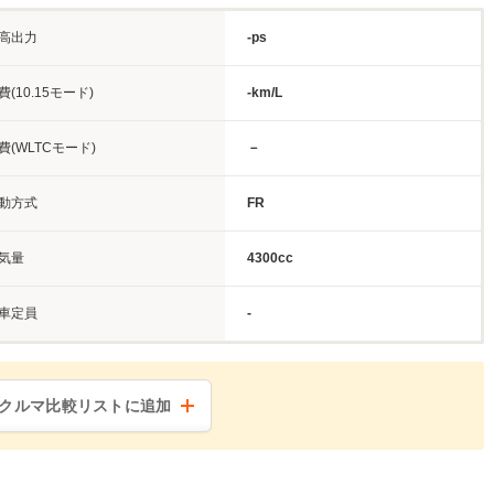
高出力
-ps
費(10.15モード)
-km/L
費(WLTCモード)
－
動方式
FR
気量
4300cc
車定員
-
クルマ比較リストに追加