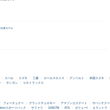
8月生産モデル
スバル
スズキ
三菱
ロールスロイス
グンペルト
米国スズキ
タ
サンヨン
ＵＤトラックス
フォーチュナー
グランドチェロキー
アマゾンエステート
サバンナクー
-tronスポーツバック
サファリ
328GTB
ATS
ガリューI
エラントラ