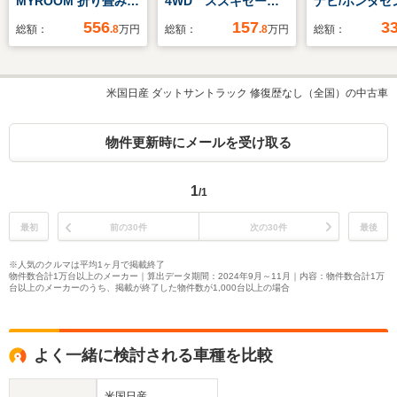
MYROOM 折り畳みベ
4WD スズキセーフ
ナビ/ホンダセ
ッド ロングボティ デ
ティサポート デュア
グ/両側電動ス
556
157
3
総額：
.8
万円
総額：
.8
万円
総額：
ィーゼルターボ4WD
ルカメラブレーキサポ
ドア/車線逸脱
My Room 4WD 折り
ート リヤパーキング
援システム/登
畳みベッド 木目ブラ
センサー ヒルディセ
使用車/ヘッド
米国日産 ダットサントラック 修復歴なし（全国）の中古車
インド 木目調ルーフ
ントコントロール シ
LED/USBジャ
パネル/スポット照明
ートヒーター CDプ
ク/Bluetooth
(調光機能付)ロールス
レイヤー 純正スチー
続/EBD付ABS
物件更新時にメールを受け取る
クリーン サンドベー
ルホイール
ジュ/ホワイト 2トー
1
/1
ンカラー 純正ナビ TV
Bluetooth アラウン
最初
前の30件
次の30件
最後
ドビューモニター 衝
突軽減
※人気のクルマは平均1ヶ月で掲載終了
物件数合計1万台以上のメーカー｜算出データ期間：2024年9月～11月｜内容：物件数合計1万
台以上のメーカーのうち、掲載が終了した物件数が1,000台以上の場合
よく一緒に検討される車種を比較
米国日産