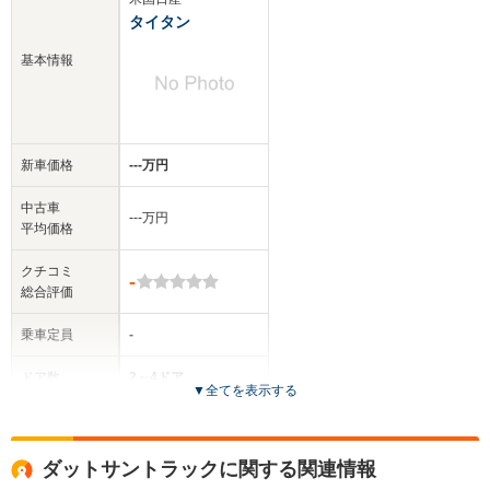
タイタン
基本情報
新車価格
‐‐‐万円
中古車
‐‐‐万円
平均価格
クチコミ
-
総合評価
乗車定員
-
ドア数
2～4ドア
▼
全てを表示する
全高
-m
ダットサントラックに関する関連情報