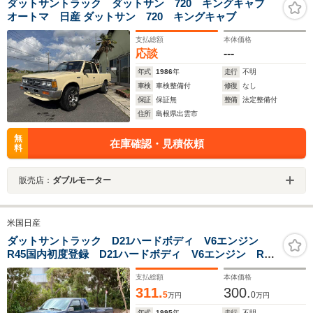
ダットサントラック ダットサン 720 キングキャブ
オートマ 日産 ダットサン 720 キングキャブ
支払総額
本体価格
応談
---
年式
1986
年
走行
不明
車検
車検整備付
修復
なし
保証
保証無
整備
法定整備付
住所
島根県出雲市
無
在庫確認・見積依頼
料
販売店：
ダブルモーター
米国日産
ダットサントラック D21ハードボディ V6エンジン
R45国内初度登録 D21ハードボディ V6エンジン R45
国内初度
支払総額
本体価格
311.
300.
5
0
万円
万円
年式
1995
年
走行
不明