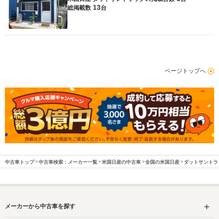
13
総掲載数
台
ページトップへ
中古車トップ
中古車検索：メーカー一覧
米国日産の中古車
全国の米国日産
ダットサントラ
メーカーから中古車を探す