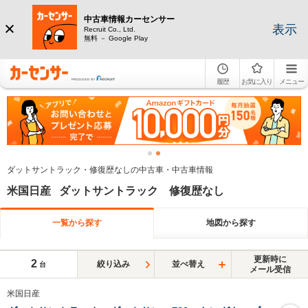
中古車情報カーセンサー
表示
Recruit Co., Ltd.
無料 － Google Play
履歴
お気に入り
メニュー
ダットサントラック・修復歴なしの中古車・中古車情報
米国日産 ダットサントラック 修復歴なし
一覧から探す
地図から探す
更新時に
2
絞り込み
並べ替え
台
メール受信
米国日産