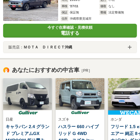
車検
'27/11
修復
なし
保証
保証無
整備
法定整備無
住所
沖縄県豊見城市
今すぐ在庫確認・見積依頼
電話する
販売店：
ＭＯＴＡ ＤＩＲＥＣＴ沖縄
あなたにおすすめの中古車
［PR］
日産
スズキ
ホンダ
キャラバン 2.4 グラン
ハスラー 660 ハイブ
フリード 1.5 e
ド プレミアムGX
リッド G 4WD
エアー 純正 8