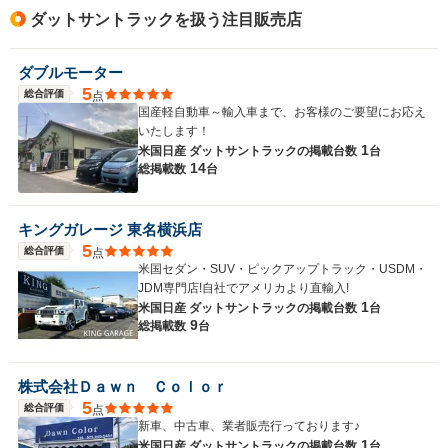
ダットサントラックを扱う注目販売店
全幅
サイズ
-m
全長
(全長x全幅x全高)
ダブルモーター
-m
5
総合評価
点
国産軽自動車～輸入車まで、お客様のご要望にお応え
いたします！
1
米国日産 ダットサントラックの
掲載台数
台
ホイールベース
14
総掲載数
台
-m
キングガレージ 東名横浜店
5
総合評価
点
WLTCモード
米国セダン・SUV・ピックアップトラック・USDM・
-
燃費
JDM専門店!自社でアメリカより直輸入!
1
米国日産 ダットサントラックの
掲載台数
台
9
総掲載数
台
排気量
5600cc
株式会社Ｄａｗｎ Ｃｏｌｏｒ
5
総合評価
点
駆動方式
FR、4WD
新車、中古車、業者販売行っております♪
1
米国日産 ダットサントラックの
掲載台数
台