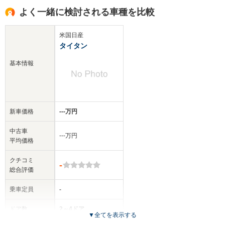
よく一緒に検討される車種を比較
米国日産
タイタン
基本情報
新車価格
‐‐‐万円
中古車
‐‐‐万円
平均価格
クチコミ
-
総合評価
乗車定員
-
ドア数
2～4ドア
▼
全てを表示する