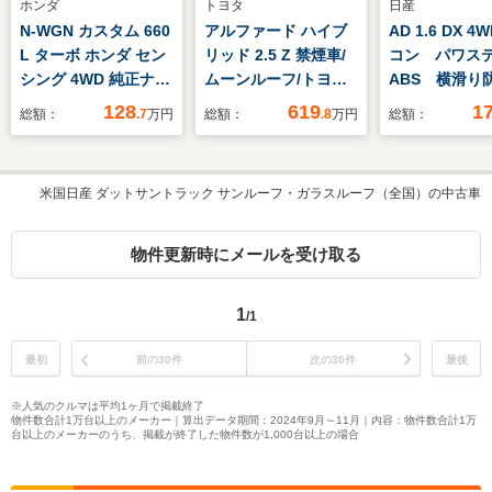
ホンダ
トヨタ
日産
N-WGN カスタム 660
アルファード ハイブ
AD 1.6 DX 4
L ターボ ホンダ セン
リッド 2.5 Z 禁煙車/
コン パワ
シング 4WD 純正ナ
ムーンルーフ/トヨタ
ABS 横滑り
ビ 純正エンスタ パ
セーフティーセンス/
ステム 運転
128
619
1
総額：
.7
万円
総額：
.8
万円
総額：
ドルシフト LEDフォ
純正13.2インチフリッ
席エアバック
グ リアカメラ シー
プダウンモニター/純
ス 車線逸脱
トヒーター ETC
正14インチDA/フルセ
米国日産 ダットサントラック サンルーフ・ガラスルーフ（全国）の中古車
グ/パノラミックビュ
ーモニター/メモリ機
能付パワーシート/全
物件更新時にメールを受け取る
席シートヒーター&ベ
ンチレーション/ETC
1
/1
最初
前の30件
次の30件
最後
※人気のクルマは平均1ヶ月で掲載終了
物件数合計1万台以上のメーカー｜算出データ期間：2024年9月～11月｜内容：物件数合計1万
台以上のメーカーのうち、掲載が終了した物件数が1,000台以上の場合