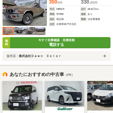
350
338.
張替 懸架装置公認 社外フロントガラス
0
万円
万円
年式
1991
年
走行
10.6
万km
車検
'27/03
修復
あり
保証
保証無
整備
法定整備無
住所
兵庫県神戸市北区
今すぐ在庫確認・見積依頼
無
電話する
料
販売店：
株式会社Ｄａｗｎ Ｃｏｌｏｒ
あなたにおすすめの中古車
［PR］