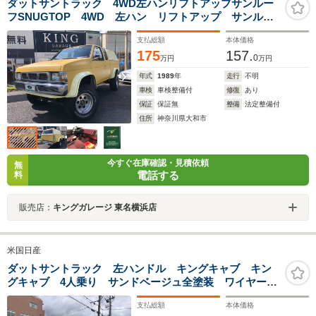
ダットサントラック 4WD左ハンリフトアップサンルー
フSNUGTOP 4WD 左ハン リフトアップ サンルー
フ SNUGTOPシェル(サンルーフ付き) 1ナンバー登
支払総額
本体価格
録 イエロー全塗装済 社外15インチAW 社外オーバー
175
157.
フェンダー LEDヘッド 社外クリアテール
0
万円
万円
年式
1989
年
走行
不明
車検
車検整備付
修復
あり
保証
保証無
整備
法定整備付
住所
神奈川県大和市
今すぐ在庫確認・見積依頼
無
電話する
料
販売店：
キングガレージ 東名横浜店
米国日産
ダットサントラック 左ハンドル キングキャブ キン
グキャブ 4人乗り サンドベージュ全塗装 ワイヤーホ
イール 内装 荷台 木目調塗装 サイド出しマフラー
支払総額
本体価格
社外ステアリング サンルーフ ETC レーザーシート