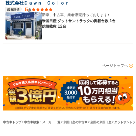
株式会社Ｄａｗｎ Ｃｏｌｏｒ
5
総合評価
点
駆動方式
FR、4WD
新車、中古車、業者販売行っております♪
1
米国日産 ダットサントラックの
掲載台数
台
12
総掲載数
台
ページトップへ
中古車トップ
中古車検索：メーカー一覧
米国日産の中古車
全国の米国日産
ダットサントラ