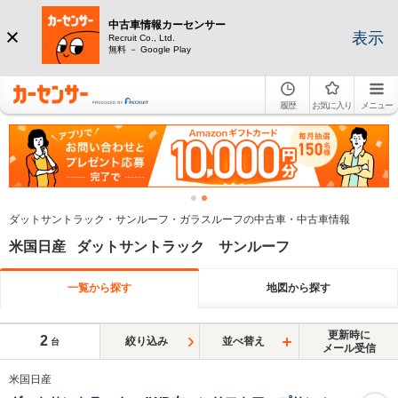
中古車情報カーセンサー
表示
Recruit Co., Ltd.
無料 － Google Play
履歴
お気に入り
メニュー
ダットサントラック・サンルーフ・ガラスルーフの中古車・中古車情報
米国日産 ダットサントラック サンルーフ
一覧から探す
地図から探す
更新時に
2
絞り込み
並べ替え
台
メール受信
米国日産