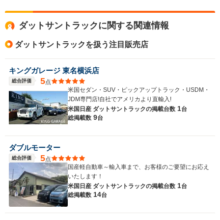
全高
-m
ダットサントラックに関する関連情報
ダットサントラックを扱う注目販売店
全幅
サイズ
-m
全長
(全長x全幅x全高)
キングガレージ 東名横浜店
-m
5
総合評価
点
米国セダン・SUV・ピックアップトラック・USDM・
JDM専門店!自社でアメリカより直輸入!
1
米国日産 ダットサントラックの
掲載台数
台
ホイールベース
9
総掲載数
台
-m
ダブルモーター
5
総合評価
点
WLTCモード
国産軽自動車～輸入車まで、お客様のご要望にお応え
-
燃費
いたします！
1
米国日産 ダットサントラックの
掲載台数
台
14
総掲載数
台
排気量
5600cc