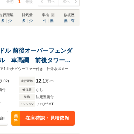
1
前へ
次へ
最初
最後
走行距離
排気量
車検
修復歴
多
少
多
少
付
無
無
有
ンドル 前後オーバーフェンダ
テール 車高調 前後タワーバ
交換 社内ロールバー付 社
ウインカー前クリアカバー レカロ製セミバケ2脚 F社外ブレーキカロッツェリア1dinナビウーファー付き 社外水温メーター 社外デフ 社外ミラー ETC
12.1
(H02)
万km
走行距離
備付
なし
修復歴
法定整備付
整備
C
フロア5MT
ミッション
無
在庫確認・見積依頼
追加
料