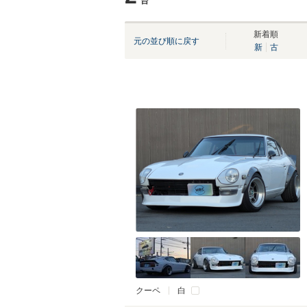
台
新着順
元の並び順に戻す
新
古
クーペ
白