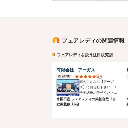
フェアレディの関連情報
フェアレディを扱う注目販売店
有限会社 アーガス
5
総合評価
点
車のことなら【アーガ
ス】にお任せ下さい！！
全国納車お任せくださ
い！！
1
米国日産 フェアレディの
掲載台数
台
16
総掲載数
台