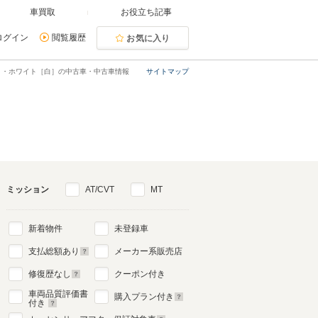
車買取
お役立ち記事
ログイン
閲覧履歴
お気に入り
ィ・ホワイト［白］の中古車・中古車情報
サイトマップ
ミッション
AT/CVT
MT
新着物件
未登録車
支払総額あり
メーカー系販売店
修復歴なし
クーポン付き
車両品質評価書
購入プラン付き
付き