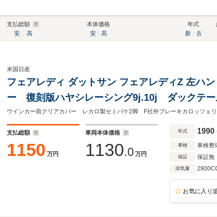
支払総額
本体価格
年式
安
高
安
高
新
古
米国日産
フェアレディ ダットサン フェアレディZ 左ハ
ー 復刻版ハヤシレーシング9j.10j ダック
ー ワンオフマフラー ウエーバーキャブL28
外ヘッドライトカバーアクリル製
1990
年式
支払総額
車両本体価格
1150
1130
車検整
車検
.0
万円
万円
保証無
保証
2800C
排気量
お気に入り