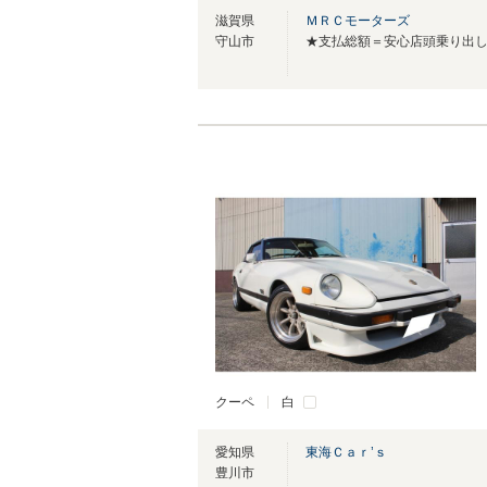
滋賀県
ＭＲＣモーターズ
守山市
クーペ
白
愛知県
東海Ｃａｒ’ｓ
豊川市