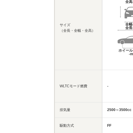
全高
全幅
サイズ
全長
（全長・全幅・全高）
ホイール
-
WLTCモード燃費
-
排気量
2500～3500cc
駆動方式
FF