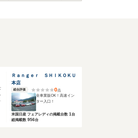
Ｒａｎｇｅｒ ＳＨＩＫＯＫＵ
本店
な
0
総合評価
点
し
全車業販OK！高速イン
に
ター入口！
1
米国日産 フェアレディの
掲載台数
台
956
総掲載数
台