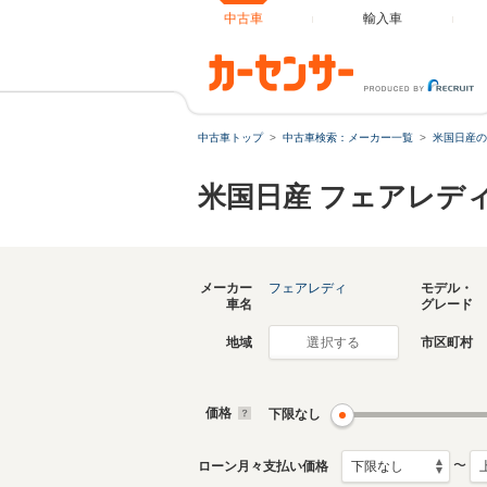
中古車
輸入車
中古車トップ
中古車検索：メーカー一覧
米国日産の
米国日産 フェアレデ
メーカー
フェアレディ
モデル・
車名
グレード
地域
市区町村
選択する
価格
下限なし
〜
ローン月々支払い価格