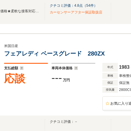
クチコミ評価：
4.8
点（
54
件）
★支払総額＝安心店頭乗り出し価格★柔軟な接客対応★スピーディーなレスポンス★
カーセンサーアフター保証取扱店
米国日産
フェアレディ ベースグレード 280ZX
1983
年式
支払総額
車両本体価格
---
応談
車検整
車検
万円
保証無
保証
2800C
排気量
お気に入り
クチコミ評価：－