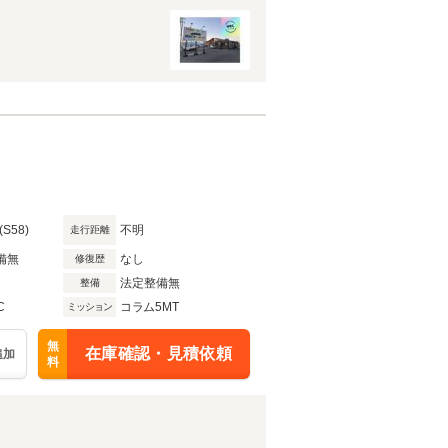
(S58)
不明
走行距離
備無
なし
修復歴
法定整備無
整備
C
コラム5MT
ミッション
無
在庫確認・見積依頼
追加
料