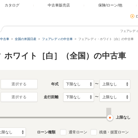
カタログ
中古車販売店
保険/ローン/他
フェアレデ
中古車
全国の米国日産
フェアレディの中古車
フェアレディ・ホワイト［白］の中古車
ィ ホワイト［白］（全国）の中古車
〜
年式
選択する
〜
走行距離
選択する
上限なし
ローン種類
通常ローン
残価・据置ローン