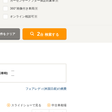
カーセンサーアフター保証対象車
360
°画像付き車両
オンライン相談可
2
条件をクリア
台 検索する
---
新車時)
---
フェアレディ(米国日産)の燃費
スライドショーで見る
中古車相場