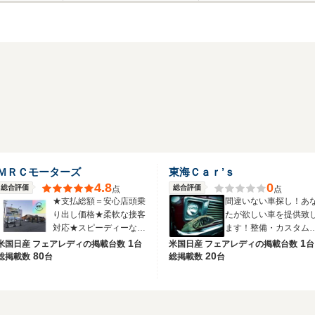
ＭＲＣモーターズ
東海Ｃａｒ’ｓ
4.8
0
総合評価
総合評価
点
点
★支払総額＝安心店頭乗
間違いない車探し！あ
り出し価格★柔軟な接客
たが欲しい車を提供致
対応★スピーディーなレ
ます！整備・カスタム
スポンス★
も自信あり！
1
1
米国日産 フェアレディの
掲載台数
台
米国日産 フェアレディの
掲載台数
台
80
20
総掲載数
台
総掲載数
台