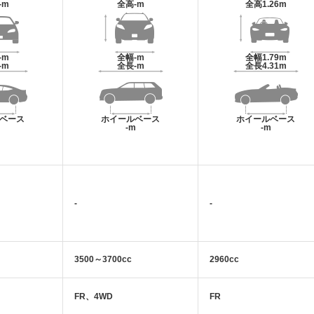
-m
全高
-m
全高
1.26m
-m
全幅
-m
全幅
1.79m
-m
全長
-m
全長
4.31m
ベース
ホイールベース
ホイールベース
m
-m
-m
-
-
3500～3700cc
2960cc
FR、4WD
FR