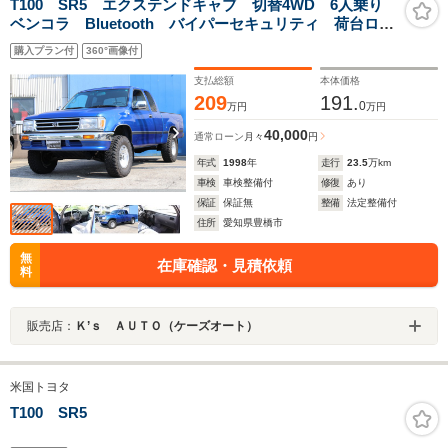
T100 SR5 エクステンドキャブ 切替4WD 6人乗り
ベンコラ Bluetooth バイパーセキュリティ 荷台ロー
ルハードカバー ETC ドラレコ NOxPM適合 V6エン
購入プラン付
360°画像付
ジン3400cc マッドタイヤ
支払総額
本体価格
209
191.
0
万円
万円
40,000
通常ローン
月々
円
年式
1998
年
走行
23.5
万km
車検
車検整備付
修復
あり
保証
保証無
整備
法定整備付
住所
愛知県豊橋市
無
在庫確認・見積依頼
料
販売店：
Ｋ’ｓ ＡＵＴＯ（ケーズオート）
米国トヨタ
T100 SR5