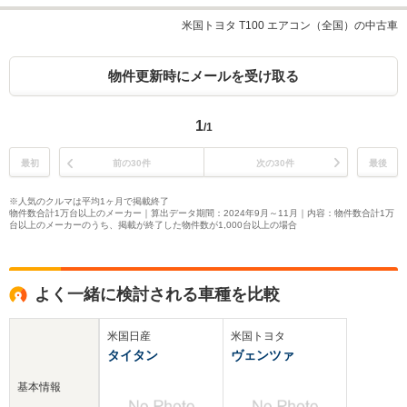
米国トヨタ T100 エアコン（全国）の中古車
物件更新時にメールを受け取る
1
/1
最初
前の30件
次の30件
最後
※人気のクルマは平均1ヶ月で掲載終了
物件数合計1万台以上のメーカー｜算出データ期間：2024年9月～11月｜内容：物件数合計1万
台以上のメーカーのうち、掲載が終了した物件数が1,000台以上の場合
よく一緒に検討される車種を比較
米国日産
米国トヨタ
タイタン
ヴェンツァ
基本情報