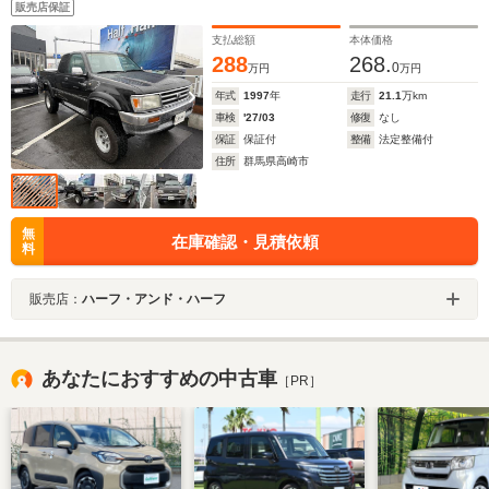
販売店保証
支払総額
本体価格
288
268.
0
万円
万円
年式
1997
年
走行
21.1
万km
車検
'27/03
修復
なし
保証
保証付
整備
法定整備付
住所
群馬県高崎市
無
在庫確認・見積依頼
料
販売店：
ハーフ・アンド・ハーフ
あなたにおすすめの中古車
［PR］