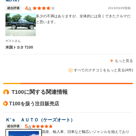
4
総合評価
2013/03/26投稿
点
多少の不満はありますが、全体的には良くできたクルマだ
と思います。
ゲストさん
米国トヨタ T100
もっと見る
すべてのクチコミをもっと見る(4件)
T100に関する関連情報
T100を扱う注目販売店
Ｋ’ｓ ＡＵＴＯ（ケーズオート）
5
総合評価
点
国産、輸入車、旧車など幅広いジャンルを揃えており