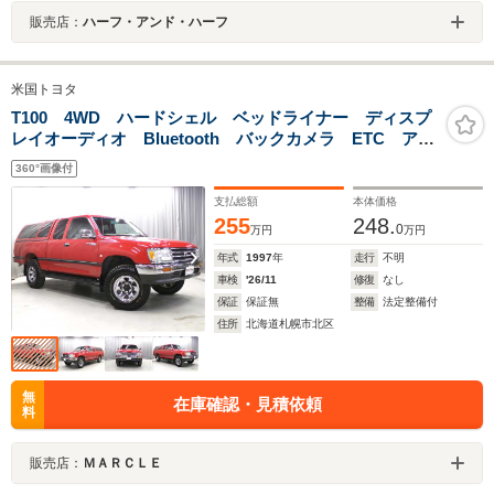
販売店：
ハーフ・アンド・ハーフ
米国トヨタ
T100 4WD ハードシェル ベッドライナー ディスプ
レイオーディオ Bluetooth バックカメラ ETC アッ
プルカープレイ グッドリッチAT メッキホイール 1ナ
360°画像付
ンバー タイベル交換済 整備済
支払総額
本体価格
255
248.
0
万円
万円
年式
1997
年
走行
不明
車検
'26/11
修復
なし
保証
保証無
整備
法定整備付
住所
北海道札幌市北区
無
在庫確認・見積依頼
料
販売店：
ＭＡＲＣＬＥ