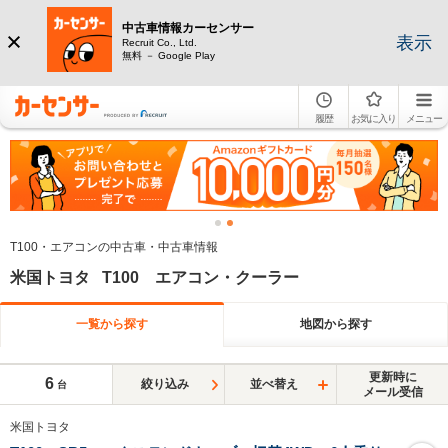
中古車情報カーセンサー
表示
Recruit Co., Ltd.
無料 － Google Play
履歴
お気に入り
メニュー
T100・エアコンの中古車・中古車情報
米国トヨタ T100 エアコン・クーラー
一覧から探す
地図から探す
更新時に
6
絞り込み
並べ替え
台
メール受信
米国トヨタ