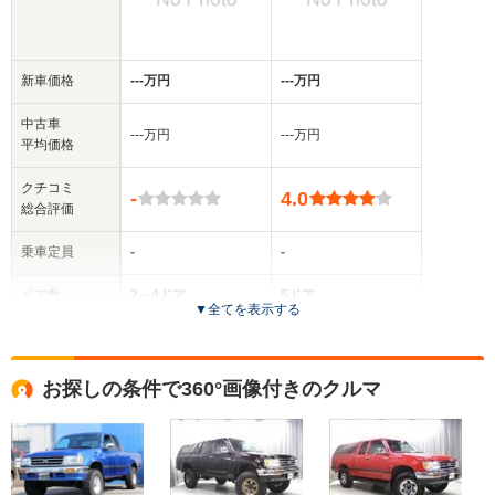
新車価格
‐‐‐万円
‐‐‐万円
中古車
‐‐‐万円
‐‐‐万円
平均価格
クチコミ
-
4.0
総合評価
乗車定員
-
-
ドア数
2～4ドア
5ドア
▼
全てを表示する
全高
全高
-m
-m
お探しの条件で360°画像付きのクルマ
全幅
全幅
サイズ
-m
-m
全長
全長
(全長x全幅x全高)