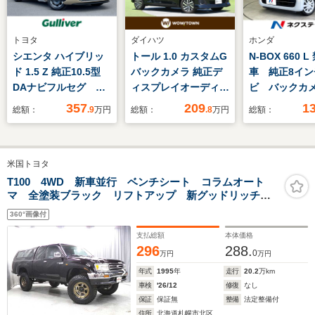
トヨタ
ダイハツ
ホンダ
シエンタ ハイブリッ
トール 1.0 カスタムG
N-BOX 660 L
ド 1.5 Z 純正10.5型
バックカメラ 純正デ
車 純正8イン
DAナビフルセグ 全
ィスプレイオーディオ
ビ バックカ
周囲モニター トヨタ
地デジTV Apple
ダプティブク
357
209
1
総額：
.9
万円
総額：
.8
万円
総額：
チームメイト アドバ
CarPlay Android
ントロール 
ンストパーク LED
Auto対応 Bluetooth
ライドドア E
ヘッドライト パーキ
接続 スマートアシス
ライブレコー
米国トヨタ
ングサポートブレー
トIII アダプティブク
ールサンシェ
キ 前後ドライブレコ
ルーズコントロール
マートキー L
T100 4WD 新車並行 ベンチシート コラムオート
マ 全塗装ブラック リフトアップ 新グッドリッチ
ーダー レーダークル
両側パワースライドド
ドライト
レイズTE37鍛造アルミ ハードシェルカバー ベッドラ
ーズコントロール
ア ステアリングスイ
360°画像付
イナー ヒッチメンバー 6人乗 1ナンバー 本州仕
ETC
ッチ
入 整備済
支払総額
本体価格
296
288.
0
万円
万円
年式
1995
年
走行
20.2
万km
車検
'26/12
修復
なし
保証
保証無
整備
法定整備付
住所
北海道札幌市北区