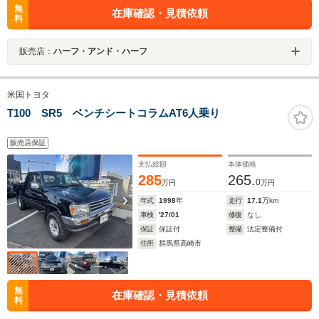
無
在庫確認・見積依頼
料
販売店：
ハーフ・アンド・ハーフ
米国トヨタ
T100 SR5 ベンチシートコラムAT6人乗り
販売店保証
支払総額
本体価格
285
265.
0
万円
万円
年式
1998
年
走行
17.1
万km
車検
'27/01
修復
なし
保証
保証付
整備
法定整備付
住所
群馬県高崎市
無
在庫確認・見積依頼
料