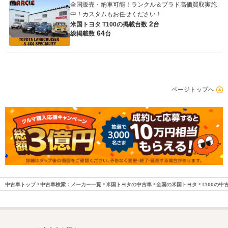
全国販売・納車可能！ランクル＆プラド高価買取実施
中！カスタムもお任せください！
2
米国トヨタ T100の
掲載台数
台
64
総掲載数
台
ページトップへ
中古車トップ
中古車検索：メーカー一覧
米国トヨタの中古車
全国の米国トヨタ
T100の中