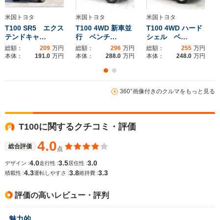
-m
-m
米国トヨタ
米国トヨタ
米国トヨタ
T100 SR5 エクス
T100 4WD 新車並
T100 4WD ハード
テンドキャ…
行 ベンチ…
シェル ベ…
ホイールベース
ホイールベース
-m
-m
総額：
209
万円
総額：
296
万円
総額：
255
万円
本体：
191.0
万円
本体：
288.0
万円
本体：
248.0
万円
360°画像付きのクルマをもっと見る
WLTCモード
-
-
燃費
T100に関するクチコミ・評価
4.0
排気量
5600cc
2700～3500cc
総合評価
点
4.0
3.5
3.0
デザイン :
走行性 :
居住性 :
駆動方式
FR、4WD
FF、4WD
4.3
3.8
3.3
積載性 :
運転しやすさ :
維持費 :
評価の高いレビュー・評判
魅力的