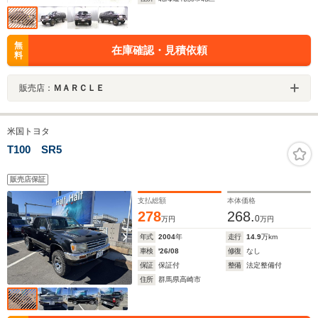
無
在庫確認・見積依頼
料
販売店：
ＭＡＲＣＬＥ
米国トヨタ
T100 SR5
販売店保証
支払総額
本体価格
278
268.
0
万円
万円
年式
2004
年
走行
14.9
万km
車検
'26/08
修復
なし
保証
保証付
整備
法定整備付
住所
群馬県高崎市