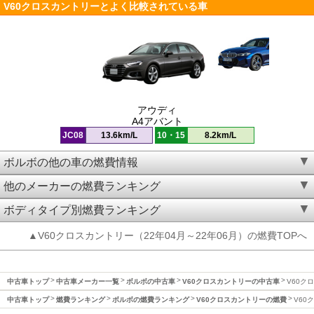
V60クロスカントリーとよく比較されている車
アウディ
A4アバント
JC08
13.6km/L
10・15
8.2km/L
ボルボの他の車の燃費情報
他のメーカーの燃費ランキング
ボディタイプ別燃費ランキング
▲V60クロスカントリー（22年04月～22年06月）の燃費TOPへ
中古車トップ
中古車メーカー一覧
ボルボの中古車
V60クロスカントリーの中古車
V60ク
中古車トップ
燃費ランキング
ボルボの燃費ランキング
V60クロスカントリーの燃費
V60