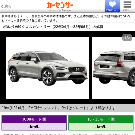
戻る
お気に入り
メニュー
新車時価格はメーカー発表当時の車両本体価格です。また基本情報など、その他の項目について
もメーカー発表時の情報に基いています。
ボルボ V60クロスカントリー（22年04月～22年06月）の燃費
1/3
19年(H31)4月、FMC時のフロント。仕様はグレードにより異なります
JC08モード
10・15モード
-km/L
-km/L