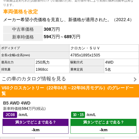
※燃費は定められた試験条件の下での数値のため、走行条件等により実際の燃料消費率は異な
ります。
車両価格を改定
メーカー希望小売価格を見直し、新価格が適用された。（2022.4）
中古車価格
308
万円
594
万円～
689
万円
新車時価格
クロカン・ＳＵＶ
ボディタイプ
4785x1895x1505
全長x全幅x全高(mm)
250馬力
4WD
最高出力
駆動方式
1968cc
5名
排気量
乗車定員
この車のカタログ情報を見る
V60クロスカントリー（22年04月～22年06月モデル）のグレード一
覧
B5 AWD 4WD
新車時価格
594
万円(税込)
JC08
-km/L
10・15
-km/L
満タンでどこまで走る？
満タンでどこまで走る？
-km
-km