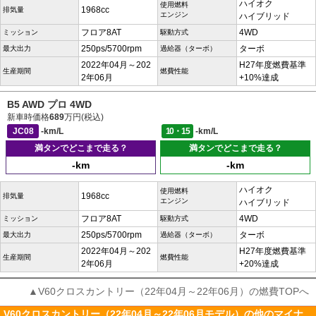
ハイオク
使用燃料
1968cc
排気量
エンジン
ハイブリッド
フロア8AT
4WD
ミッション
駆動方式
250ps/5700rpm
ターボ
最大出力
過給器（ターボ）
2022年04月～202
H27年度燃費基準
生産期間
燃費性能
2年06月
+10%達成
B5 AWD プロ 4WD
新車時価格
689
万円(税込)
JC08
-km/L
10・15
-km/L
満タンでどこまで走る？
満タンでどこまで走る？
-km
-km
ハイオク
使用燃料
1968cc
排気量
エンジン
ハイブリッド
フロア8AT
4WD
ミッション
駆動方式
250ps/5700rpm
ターボ
最大出力
過給器（ターボ）
2022年04月～202
H27年度燃費基準
生産期間
燃費性能
2年06月
+20%達成
▲V60クロスカントリー（22年04月～22年06月）の燃費TOPへ
V60クロスカントリー（22年04月～22年06月モデル）の他のマイナ