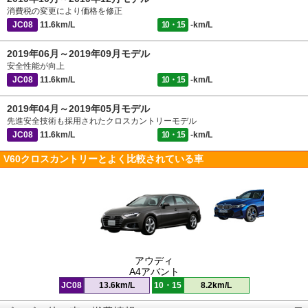
消費税の変更により価格を修正
JC08
11.6km/L
10・15
-km/L
2019年06月～2019年09月モデル
安全性能が向上
JC08
11.6km/L
10・15
-km/L
2019年04月～2019年05月モデル
先進安全技術も採用されたクロスカントリーモデル
JC08
11.6km/L
10・15
-km/L
V60クロスカントリーとよく比較されている車
アウディ
A4アバント
JC08
13.6km/L
10・15
8.2km/L