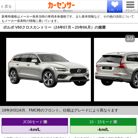
戻る
お気に入り
メニュー
新車時価格はメーカー発表当時の車両本体価格です。また基本情報など、その他の項目について
もメーカー発表時の情報に基いています。
ボルボ V60クロスカントリー（24年07月～25年06月）の燃費
1/3
19年(H31)4月、FMC時のフロント。仕様はグレードにより異なります
JC08モード
10・15モード
-km/L
-km/L