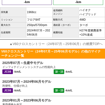
-km
-km
ハイオク
使用燃料
1968cc
排気量
エンジン
ハイブリッド
フロア8AT
4WD
ミッション
駆動方式
250ps/5700rpm
ターボ
最大出力
過給器（ターボ）
2024年07月～202
H27年度燃費基準
生産期間
燃費性能
5年06月
+10%達成
▲V60クロスカントリー（24年07月～25年06月）の燃費TOPへ
V60クロスカントリー（24年07月～25年06月モデル）の他のマイナ
ーチェンジ一覧
2025年07月～生産中モデル
インフォテインメントシステムの性能向上
JC08
-km/L
10・15
-km/L
2023年07月～2024年06月モデル
利便性、仕様が向上
JC08
-km/L
10・15
-km/L
2023年01月～2023年06月モデル
車両価格を改定