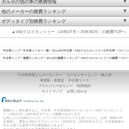
ボルボの他の車の燃費情報
他のメーカーの燃費ランキング
ボディタイプ別燃費ランキング
▲V60クロスカントリー（24年07月～25年06月）の燃費TOPへ
中古車トップ
中古車メーカー一覧
ボルボの中古車
V60クロスカントリーの中古車
V60ク
中古車トップ
燃費ランキング
ボルボの燃費ランキング
V60クロスカントリーの燃費
V60
中古車情報ならカーセンサー
カーセンサーエッジ・輸入車
車買取・車査定
中古車リース
プライバシーポリシー
利用規約
サイトマップ
お問い合わせ
燃費のいい車を探すなら、中古車・中古車情報のカーセンサー！V60クロスカントリ
ー（24年07月～25年06月モデル）の燃費が分かります。
お気に入りのV60クロスカントリーモデルやグレードを見つけたら、お得・納得の中
古車探し。豊富なV60クロスカントリー（24年07月～25年06月モデル）中古車情報の
中から様々な条件で中古車検索ができます。
カーセンサーはあなたの車選びをサポートします！