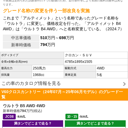
※燃費は定められた試験条件の下での数値のため、走行条件等により実際の燃料消費率は異な
ります。
グレード名称の変更を伴う一部改良を実施
これまで「アルティメット」という名称であったグレード名称を
「ウルトラ」に変更し、価格改定を行った。「アルティメット B4
AWD」は「ウルトラ B4 AWD」へと名称変更している。（2024.7）
中古車価格
510
万円～
698
万円
794
万円
新車時価格
クロカン・ＳＵＶ
ボディタイプ
4785x1895x1505
全長x全幅x全高(mm)
250馬力
4WD
最高出力
駆動方式
1968cc
5名
排気量
乗車定員
この車のカタログ情報を見る
V60クロスカントリー（24年07月～25年06月モデル）のグレード一
覧
ウルトラ B5 AWD 4WD
新車時価格
794
万円(税込)
JC08
-km/L
10・15
-km/L
満タンでどこまで走る？
満タンでどこまで走る？