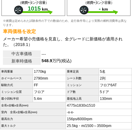
（燃費×タンク容量）
（燃費×タンク容量）
1015
-
km
km
※燃費は定められた試験条件の下での数値のため、走行条件等により実際の燃料消費率は異な
ります。
車両価格を改定
メーカー希望小売価格を見直し、全グレードに新価格が適用され
た。（2018.1）
中古車価格
---
548.9
万円(税込)
新車時価格
1770kg
5名
車両重量
乗車定員
2790mm
2列
ホイールベース
シート列数
FF
フロア6AT
駆動方式
ミッション
フロア
5ドア
ミッション位置
ドア数
5.4m
130mm
最小回転半径
最低地上高
4775x1830x1510
全長x全幅x全高(mm)
-x-x-
室内 全長x全幅x全高(mm)
156ps/6000rpm
最高出力
25.5kg・m/1500～3500rpm
最大トルク