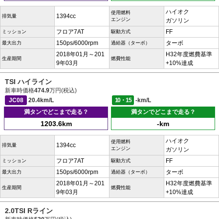
ハイオク
使用燃料
1394cc
排気量
エンジン
ガソリン
フロア7AT
FF
ミッション
駆動方式
150ps/6000rpm
ターボ
最大出力
過給器（ターボ）
2018年01月～201
H32年度燃費基準
生産期間
燃費性能
9年03月
+10%達成
TSI ハイライン
新車時価格
474.9
万円(税込)
JC08
20.4km/L
10・15
-km/L
満タンでどこまで走る？
満タンでどこまで走る？
1203.6km
-km
ハイオク
使用燃料
1394cc
排気量
エンジン
ガソリン
フロア7AT
FF
ミッション
駆動方式
150ps/6000rpm
ターボ
最大出力
過給器（ターボ）
2018年01月～201
H32年度燃費基準
生産期間
燃費性能
9年03月
+10%達成
2.0TSI Rライン