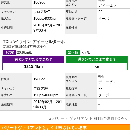
軽油
使用燃料
1968cc
排気量
エンジン
ディーゼル
フロア6AT
FF
ミッション
駆動方式
190ps/4000rpm
ターボ
最大出力
過給器（ターボ）
2018年02月～201
-
生産期間
燃費性能
9年03月
TDI ハイライン ディーゼルターボ
新車時価格
509.9
万円(税込)
JC08
20.6km/L
10・15
-km/L
満タンでどこまで走る？
満タンでどこまで走る？
1215.4km
-km
軽油
使用燃料
1968cc
排気量
エンジン
ディーゼル
フロア6AT
FF
ミッション
駆動方式
190ps/4000rpm
ターボ
最大出力
過給器（ターボ）
2018年02月～201
-
生産期間
燃費性能
9年03月
▲パサートヴァリアント GTEの燃費TOPへ
パサートヴァリアントとよく比較されている車