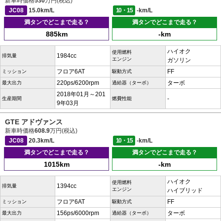
新車時価格
530
万円(税込)
JC08
15.0km/L
10・15
-km/L
満タンでどこまで走る？
満タンでどこまで走る？
885km
-km
ハイオク
使用燃料
1984cc
排気量
エンジン
ガソリン
フロア6AT
FF
ミッション
駆動方式
220ps/6200rpm
ターボ
最大出力
過給器（ターボ）
2018年01月～201
-
生産期間
燃費性能
9年03月
GTE アドヴァンス
新車時価格
608.9
万円(税込)
JC08
20.3km/L
10・15
-km/L
満タンでどこまで走る？
満タンでどこまで走る？
1015km
-km
ハイオク
使用燃料
1394cc
排気量
エンジン
ハイブリッド
フロア6AT
FF
ミッション
駆動方式
156ps/6000rpm
ターボ
最大出力
過給器（ターボ）