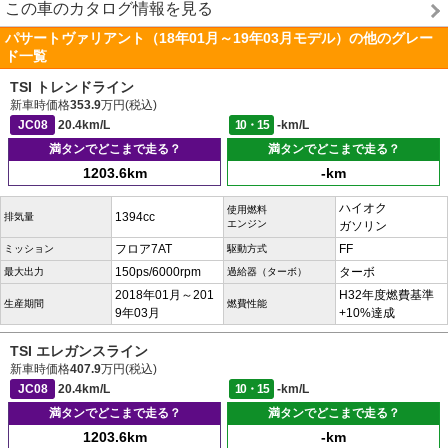
この車のカタログ情報を見る
パサートヴァリアント（18年01月～19年03月モデル）の他のグレー
ド一覧
TSI トレンドライン
新車時価格
353.9
万円(税込)
JC08
20.4km/L
10・15
-km/L
満タンでどこまで走る？
満タンでどこまで走る？
1203.6km
-km
ハイオク
使用燃料
1394cc
排気量
エンジン
ガソリン
フロア7AT
FF
ミッション
駆動方式
150ps/6000rpm
ターボ
最大出力
過給器（ターボ）
2018年01月～201
H32年度燃費基準
生産期間
燃費性能
9年03月
+10%達成
TSI エレガンスライン
新車時価格
407.9
万円(税込)
JC08
20.4km/L
10・15
-km/L
満タンでどこまで走る？
満タンでどこまで走る？
1203.6km
-km