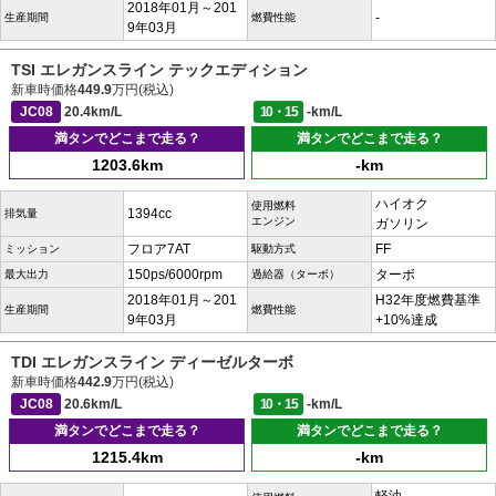
2018年01月～201
-
生産期間
燃費性能
9年03月
TSI エレガンスライン テックエディション
新車時価格
449.9
万円(税込)
JC08
20.4km/L
10・15
-km/L
満タンでどこまで走る？
満タンでどこまで走る？
1203.6km
-km
ハイオク
使用燃料
1394cc
排気量
エンジン
ガソリン
フロア7AT
FF
ミッション
駆動方式
150ps/6000rpm
ターボ
最大出力
過給器（ターボ）
2018年01月～201
H32年度燃費基準
生産期間
燃費性能
9年03月
+10%達成
TDI エレガンスライン ディーゼルターボ
新車時価格
442.9
万円(税込)
JC08
20.6km/L
10・15
-km/L
満タンでどこまで走る？
満タンでどこまで走る？
1215.4km
-km