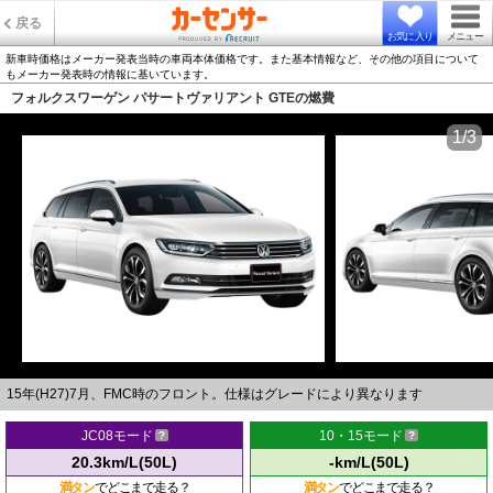
戻る
お気に入り
メニュー
新車時価格はメーカー発表当時の車両本体価格です。また基本情報など、その他の項目について
もメーカー発表時の情報に基いています。
フォルクスワーゲン パサートヴァリアント GTEの燃費
1/3
15年(H27)7月、FMC時のフロント。仕様はグレードにより異なります
JC08モード
10・15モード
20.3km/L(50L)
-km/L(50L)
満タン
でどこまで走る？
満タン
でどこまで走る？