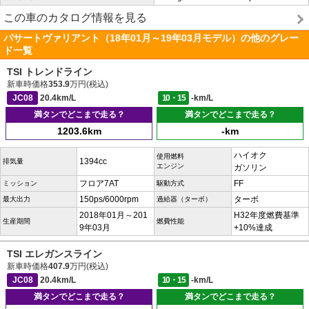
この車のカタログ情報を見る
パサートヴァリアント（18年01月～19年03月モデル）の他のグレー
ド一覧
TSI トレンドライン
新車時価格
353.9
万円(税込)
JC08
20.4km/L
10・15
-km/L
満タンでどこまで走る？
満タンでどこまで走る？
1203.6km
-km
ハイオク
使用燃料
1394cc
排気量
エンジン
ガソリン
フロア7AT
FF
ミッション
駆動方式
150ps/6000rpm
ターボ
最大出力
過給器（ターボ）
2018年01月～201
H32年度燃費基準
生産期間
燃費性能
9年03月
+10%達成
TSI エレガンスライン
新車時価格
407.9
万円(税込)
JC08
20.4km/L
10・15
-km/L
満タンでどこまで走る？
満タンでどこまで走る？