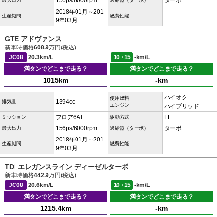
156ps/6000rpm
ターボ
最大出力
過給器（ターボ）
2018年01月～201
-
生産期間
燃費性能
9年03月
GTE アドヴァンス
新車時価格
608.9
万円(税込)
JC08
20.3km/L
10・15
-km/L
満タンでどこまで走る？
満タンでどこまで走る？
1015km
-km
ハイオク
使用燃料
1394cc
排気量
エンジン
ハイブリッド
フロア6AT
FF
ミッション
駆動方式
156ps/6000rpm
ターボ
最大出力
過給器（ターボ）
2018年01月～201
-
生産期間
燃費性能
9年03月
TDI エレガンスライン ディーゼルターボ
新車時価格
442.9
万円(税込)
JC08
20.6km/L
10・15
-km/L
満タンでどこまで走る？
満タンでどこまで走る？
1215.4km
-km