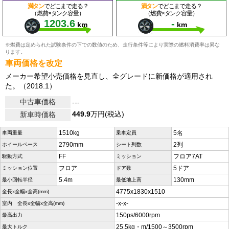
満タン
でどこまで走る？
満タン
でどこまで走る？
（燃費×タンク容量）
（燃費×タンク容量）
1203.6
-
km
km
※燃費は定められた試験条件の下での数値のため、走行条件等により実際の燃料消費率は異な
ります。
車両価格を改定
メーカー希望小売価格を見直し、全グレードに新価格が適用され
た。（2018.1）
中古車価格
---
449.9
万円(税込)
新車時価格
1510kg
5名
車両重量
乗車定員
2790mm
2列
ホイールベース
シート列数
FF
フロア7AT
駆動方式
ミッション
フロア
5ドア
ミッション位置
ドア数
5.4m
130mm
最小回転半径
最低地上高
4775x1830x1510
全長x全幅x全高(mm)
-x-x-
室内 全長x全幅x全高(mm)
150ps/6000rpm
最高出力
25.5kg・m/1500～3500rpm
最大トルク