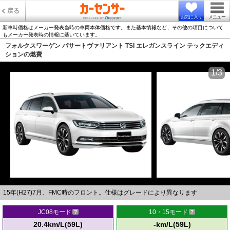
戻る
お気に入り
メニュー
新車時価格はメーカー発表当時の車両本体価格です。また基本情報など、その他の項目について
もメーカー発表時の情報に基いています。
フォルクスワーゲン パサートヴァリアント TSI エレガンスライン テックエディ
ションの燃費
1/3
15年(H27)7月、FMC時のフロント。仕様はグレードにより異なります
JC08モード
10・15モード
20.4km/L(59L)
-km/L(59L)