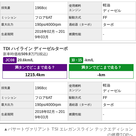
軽油
使用燃料
1968cc
排気量
エンジン
ディーゼル
フロア6AT
FF
ミッション
駆動方式
190ps/4000rpm
ターボ
最大出力
過給器（ターボ）
2018年02月～201
-
生産期間
燃費性能
9年03月
TDI ハイライン ディーゼルターボ
新車時価格
509.9
万円(税込)
JC08
20.6km/L
10・15
-km/L
満タンでどこまで走る？
満タンでどこまで走る？
1215.4km
-km
軽油
使用燃料
1968cc
排気量
エンジン
ディーゼル
フロア6AT
FF
ミッション
駆動方式
190ps/4000rpm
ターボ
最大出力
過給器（ターボ）
2018年02月～201
-
生産期間
燃費性能
9年03月
▲パサートヴァリアント TSI エレガンスライン テックエディション
の燃費TOPへ