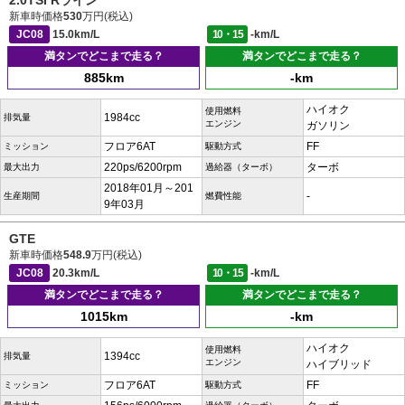
2.0TSI Rライン
新車時価格
530
万円(税込)
JC08
15.0km/L
10・15
-km/L
満タンでどこまで走る？
満タンでどこまで走る？
885km
-km
ハイオク
使用燃料
1984cc
排気量
エンジン
ガソリン
フロア6AT
FF
ミッション
駆動方式
220ps/6200rpm
ターボ
最大出力
過給器（ターボ）
2018年01月～201
-
生産期間
燃費性能
9年03月
GTE
新車時価格
548.9
万円(税込)
JC08
20.3km/L
10・15
-km/L
満タンでどこまで走る？
満タンでどこまで走る？
1015km
-km
ハイオク
使用燃料
1394cc
排気量
エンジン
ハイブリッド
フロア6AT
FF
ミッション
駆動方式