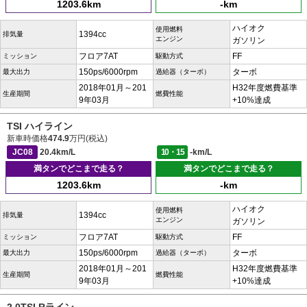
1203.6km
-km
ハイオク
使用燃料
1394cc
排気量
エンジン
ガソリン
フロア7AT
FF
ミッション
駆動方式
150ps/6000rpm
ターボ
最大出力
過給器（ターボ）
2018年01月～201
H32年度燃費基準
生産期間
燃費性能
9年03月
+10%達成
TSI ハイライン
新車時価格
474.9
万円(税込)
JC08
20.4km/L
10・15
-km/L
満タンでどこまで走る？
満タンでどこまで走る？
1203.6km
-km
ハイオク
使用燃料
1394cc
排気量
エンジン
ガソリン
フロア7AT
FF
ミッション
駆動方式
150ps/6000rpm
ターボ
最大出力
過給器（ターボ）
2018年01月～201
H32年度燃費基準
生産期間
燃費性能
9年03月
+10%達成