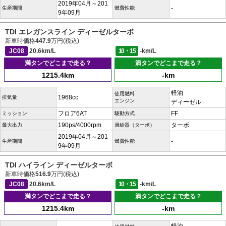
2019年04月～201
-
生産期間
燃費性能
9年09月
TDI エレガンスライン ディーゼルターボ
新車時価格
447.9
万円(税込)
JC08
20.6km/L
10・15
-km/L
満タンでどこまで走る？
満タンでどこまで走る？
1215.4km
-km
軽油
使用燃料
1968cc
排気量
エンジン
ディーゼル
フロア6AT
FF
ミッション
駆動方式
190ps/4000rpm
ターボ
最大出力
過給器（ターボ）
2019年04月～201
-
生産期間
燃費性能
9年09月
TDI ハイライン ディーゼルターボ
新車時価格
516.9
万円(税込)
JC08
20.6km/L
10・15
-km/L
満タンでどこまで走る？
満タンでどこまで走る？
1215.4km
-km