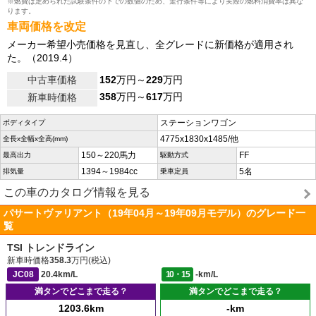
※燃費は定められた試験条件の下での数値のため、走行条件等により実際の燃料消費率は異な
ります。
車両価格を改定
メーカー希望小売価格を見直し、全グレードに新価格が適用され
た。（2019.4）
中古車価格
152
万円～
229
万円
358
万円～
617
万円
新車時価格
ステーションワゴン
ボディタイプ
4775x1830x1485/他
全長x全幅x全高(mm)
150～220馬力
FF
最高出力
駆動方式
1394～1984cc
5名
排気量
乗車定員
この車のカタログ情報を見る
パサートヴァリアント（19年04月～19年09月モデル）のグレード一
覧
TSI トレンドライン
新車時価格
358.3
万円(税込)
JC08
20.4km/L
10・15
-km/L
満タンでどこまで走る？
満タンでどこまで走る？
1203.6km
-km