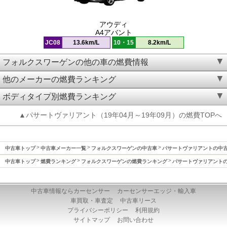
アウディ
A4アバント
JC08
13.6km/L
10・15
8.2km/L
フォルクスワーゲンの他の車の燃費情報
他のメーカーの燃費ランキング
ボディタイプ別燃費ランキング
▲パサートヴァリアント（19年04月～19年09月）の燃費TOPへ
中古車トップ
中古車メーカー一覧
フォルクスワーゲンの中古車
パサートヴァリアントの中
中古車トップ
燃費ランキング
フォルクスワーゲンの燃費ランキング
パサートヴァリアント
中古車情報ならカーセンサー
カーセンサーエッジ・輸入車
車買取・車査定
中古車リース
プライバシーポリシー
利用規約
サイトマップ
お問い合わせ