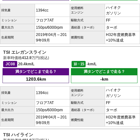
ハイオク
使用燃料
1394cc
排気量
エンジン
ガソリン
フロア7AT
FF
ミッション
駆動方式
150ps/6000rpm
ターボ
最大出力
過給器（ターボ）
2019年04月～201
H32年度燃費基準
生産期間
燃費性能
9年09月
+10%達成
TSI エレガンスライン
新車時価格
412.9
万円(税込)
JC08
20.4km/L
10・15
-km/L
満タンでどこまで走る？
満タンでどこまで走る？
1203.6km
-km
ハイオク
使用燃料
1394cc
排気量
エンジン
ガソリン
フロア7AT
FF
ミッション
駆動方式
150ps/6000rpm
ターボ
最大出力
過給器（ターボ）
2019年04月～201
H32年度燃費基準
生産期間
燃費性能
9年09月
+10%達成
TSI ハイライン