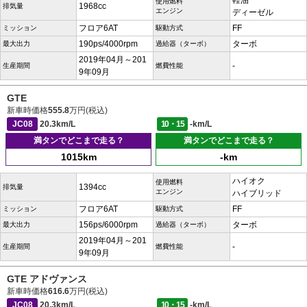
軽油
使用燃料
1968cc
排気量
エンジン
ディーゼル
フロア6AT
FF
ミッション
駆動方式
190ps/4000rpm
ターボ
最大出力
過給器（ターボ）
2019年04月～201
-
生産期間
燃費性能
9年09月
GTE
新車時価格
555.8
万円(税込)
JC08
20.3km/L
10・15
-km/L
満タンでどこまで走る？
満タンでどこまで走る？
1015km
-km
ハイオク
使用燃料
1394cc
排気量
エンジン
ハイブリッド
フロア6AT
FF
ミッション
駆動方式
156ps/6000rpm
ターボ
最大出力
過給器（ターボ）
2019年04月～201
-
生産期間
燃費性能
9年09月
GTE アドヴァンス
新車時価格
616.6
万円(税込)
JC08
20.3km/L
10・15
-km/L