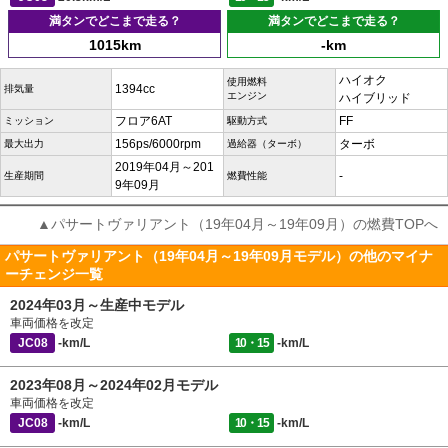
満タンでどこまで走る？
満タンでどこまで走る？
1015km
-km
ハイオク
使用燃料
1394cc
排気量
エンジン
ハイブリッド
フロア6AT
FF
ミッション
駆動方式
156ps/6000rpm
ターボ
最大出力
過給器（ターボ）
2019年04月～201
-
生産期間
燃費性能
9年09月
▲パサートヴァリアント（19年04月～19年09月）の燃費TOPへ
パサートヴァリアント（19年04月～19年09月モデル）の他のマイナ
ーチェンジ一覧
2024年03月～生産中モデル
車両価格を改定
JC08
-km/L
10・15
-km/L
2023年08月～2024年02月モデル
車両価格を改定
JC08
-km/L
10・15
-km/L