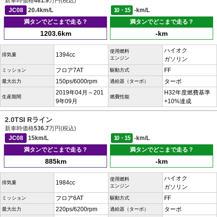
新車時価格
481.9
万円(税込)
JC08
20.4km/L
10・15
-km/L
満タンでどこまで走る？
満タンでどこまで走る？
1203.6km
-km
ハイオク
使用燃料
1394cc
排気量
エンジン
ガソリン
フロア7AT
FF
ミッション
駆動方式
150ps/6000rpm
ターボ
最大出力
過給器（ターボ）
2019年04月～201
H32年度燃費基準
生産期間
燃費性能
9年09月
+10%達成
2.0TSI Rライン
新車時価格
536.7
万円(税込)
JC08
15km/L
10・15
-km/L
満タンでどこまで走る？
満タンでどこまで走る？
885km
-km
ハイオク
使用燃料
1984cc
排気量
エンジン
ガソリン
フロア6AT
FF
ミッション
駆動方式
220ps/6200rpm
ターボ
最大出力
過給器（ターボ）