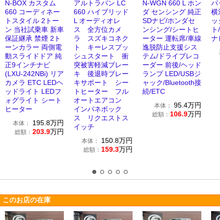
N-BOX カスタム
アルトラパン LC
N-WGN 660 L ホン
パッ
660 コーディネー
660 ハイブリッド
ダ センシング 純正
横
トスタイル 2トー
L オーディオレ
SDナビ/ホンダセ
ッ
ン 当社試乗車 新車
ス 全方位カメ
ンシング/シートヒ
ト
保証継承 禁煙 2ト
ラ スズキコネク
ーター 運転席/車線
ナ
ーンカラー 両側電
ト キーレスプッ
逸脱防止支援シス
動スライドドア 純
シュスタート 衝
テム/ドライブレコ
正9インチナビ
突被害軽減ブレー
ーダー 前後/ヘッド
(LXU-242NBi) リア
キ 後退時ブレー
ランプ LED/USBジ
カメラ ETC LEDヘ
キサポート シー
ャック/Bluetooth接
ッドライト LEDフ
トヒーター フル
続/ETC
ォグライト シート
オートエアコン
95.4
万円
本体：
ヒーター
インパネボック
106.9
万円
総額：
ス リクエストス
195.8
万円
本体：
イッチ
203.9
万円
総額：
150.8
万円
本体：
159.3
万円
総額：
このお店の在庫