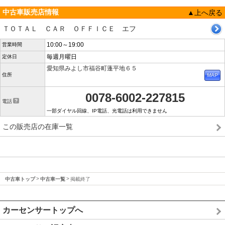
中古車販売店情報
▲上へ戻る
ＴＯＴＡＬ ＣＡＲ ＯＦＦＩＣＥ エフ
10:00～19:00
営業時間
毎週月曜日
定休日
愛知県みよし市福谷町蓬平地６５
住所
0078-6002-227815
電話
一部ダイヤル回線、IP電話、光電話は利用できません
この販売店の在庫一覧
中古車トップ
中古車一覧
掲載終了
カーセンサートップへ