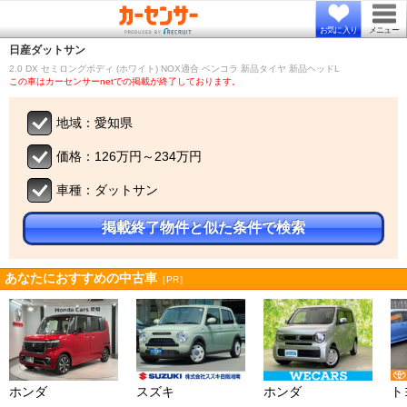
お気に入り
メニュー
日産
ダットサン
2.0 DX セミロングボディ (ホワイト) NOX適合 ベンコラ 新品タイヤ 新品ヘッドL
この車はカーセンサーnetでの掲載が終了しております。
地域：愛知県
価格：126万円～234万円
車種：ダットサン
掲載終了物件と似た条件で検索
あなたにおすすめの中古車
［PR］
ホンダ
スズキ
ホンダ
ト