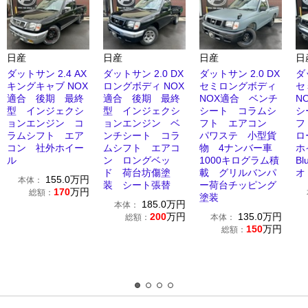
日産
日産
日産
日
ダットサン 2.4 AX
ダットサン 2.0 DX
ダットサン 2.0 DX
ダ
キングキャブ NOX
ロングボディ NOX
セミロングボディ
セ
適合 後期 最終
適合 後期 最終
NOX適合 ベンチ
N
型 インジェクシ
型 インジェクシ
シート コラムシ
シ
ョンエンジン コ
ョンエンジン ベ
フト エアコン
フ
ラムシフト エア
ンチシート コラ
パワステ 小型貨
ロ
コン 社外ホイー
ムシフト エアコ
物 4ナンバー車
ホ
ル
ン ロングベッ
1000キログラム積
Bl
ド 荷台坊傷塗
載 グリルバンパ
オ
155.0
万円
本体：
装 シート張替
ー荷台チッピング
170
万円
総額：
塗装
185.0
万円
本体：
200
万円
135.0
万円
総額：
本体：
150
万円
総額：