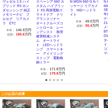
ヴェゼル 1.5 ハイ
スペーシア 660 カ
N-WGN 660 G Aパ
N
ブリッド RS ホン
スタム ハイブリッ
ッケージ リアカメ
66
S
ダセンシング 純正
ド XS 両側電動ス
ラ HIDヘッドラ
年
メモリーナビ フ
ライドドア クリ
イト
ナ
ルセグ リアカメ
アランスソナー
49.0
万円
本体：
2
ラ ETC
オートクルーズコ
55.4
万円
総額：
メ
ントロール レー
146.9
万円
本体：
B
ンアシスト 衝突
160.6
万円
総額：
D
被害軽減システ
タ
ム オートライ
イ
ト LEDヘッドラ
コ
ンプ スマートキ
マ
ー アイドリング
ストップ 電動格
納ミラー
171.8
万円
本体：
179.8
万円
総額：
このお店の在庫