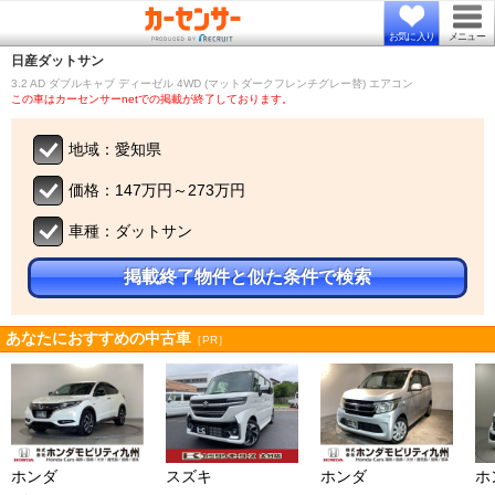
お気に入り
メニュー
日産
ダットサン
3.2 AD ダブルキャブ ディーゼル 4WD (マットダークフレンチグレー替) エアコン
この車はカーセンサーnetでの掲載が終了しております。
地域：愛知県
価格：147万円～273万円
車種：ダットサン
掲載終了物件と似た条件で検索
あなたにおすすめの中古車
［PR］
ホンダ
スズキ
ホンダ
ホ