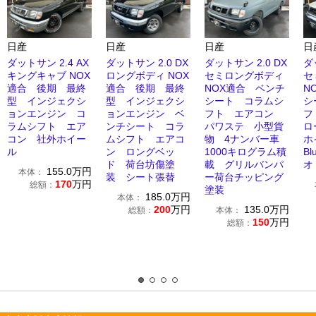
日産
日産
日産
日
ダットサン 2.4 AX
ダットサン 2.0 DX
ダットサン 2.0 DX
ダ
キングキャブ NOX
ロングボディ NOX
セミロングボディ
セ
適合 後期 最終
適合 後期 最終
NOX適合 ベンチ
N
型 インジェクシ
型 インジェクシ
シート コラムシ
シ
ョンエンジン コ
ョンエンジン ベ
フト エアコン
フ
ラムシフト エア
ンチシート コラ
パワステ 小型貨
ロ
コン 社外ホイー
ムシフト エアコ
物 4ナンバー車
ホ
ル
ン ロングベッ
1000キログラム積
Bl
ド 荷台坊傷塗
載 グリルバンパ
オ
155.0
万円
本体：
装 シート張替
ー荷台チッピング
170
万円
総額：
塗装
185.0
万円
本体：
200
万円
135.0
万円
総額：
本体：
150
万円
総額：