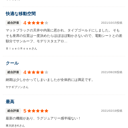
快適な移動空間
4
総合評価
2021/10/15投稿
マットブラックの天井や内装に惹かれ、タイプゴールドにしました。 そも
そも座席の位置は一度決めたらほぼほぼ動かさないので、電動シートとの差
額分でサンルーフ、モデリスタエアロ…
Ｂｌｕｅ☆Ｒｏｓｅさん
クール
4
総合評価
2021/08/28投稿
納期は少しかかってしまいましたが全体的には満足です。
ヤナギブソンさん
最高
5
総合評価
2021/02/19投稿
最新の機能があり、ラグジュアリー感半端ない！
車大好きKさん