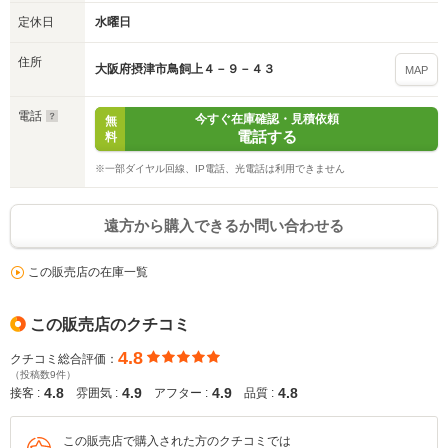
※次回問い合わせをする際に自動入力されます
定休日
水曜日
※保存された情報は
90
日で破棄されます
住所
大阪府摂津市鳥飼上４－９－４３
MAP
いいえ
はい
電話
今すぐ在庫確認・見積依頼
無
電話する
料
※一部ダイヤル回線、IP電話、光電話は利用できません
遠方から購入できるか問い合わせる
この販売店の在庫一覧
この販売店のクチコミ
4.8
クチコミ総合評価：
（投稿数9件）
4.8
4.9
4.9
4.8
接客 :
雰囲気 :
アフター :
品質 :
この販売店で購入された方のクチコミでは