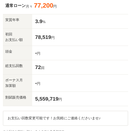
77,200
通常ローン
月々
円
実質年率
3.9
%
初回
78,519
円
お支払い額
頭金
-
円
総支払回数
72
回
ボーナス月
-
円
加算額
割賦販売価格
5,559,719
円
お支払い回数変更可能です！お気軽にご連絡くださいませ♪