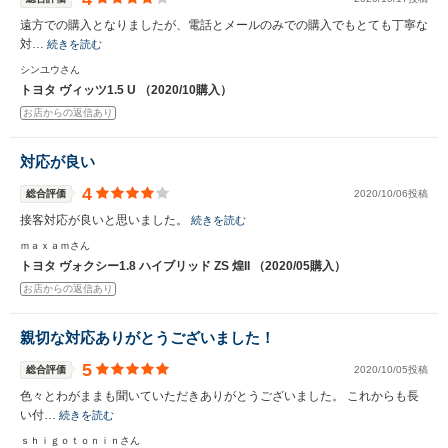
遠方での購入となりましたが、電話とメールのみでの購入でもとても丁寧な
対…
続きを読む
シンユウさん
トヨタ ヴィッツ1.5 U （2020/10購入）
お店からの返信あり
対応が良い
4
総合評価
2020/10/06投稿
接客対応が良いと思いました。
続きを読む
ｍａｘａｍさん
トヨタ ヴォクシー1.8 ハイブリッド ZS 煌II （2020/05購入）
お店からの返信あり
親切な対応ありがとうございました！
5
総合評価
2020/10/05投稿
色々とわがままも聞いていただきありがとうございました。 これからも長
い付…
続きを読む
ｓｈｉｇｏｔｏｎｉｎさん