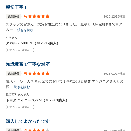
親切丁寧！！
5
総合評価
2025/12/19投稿
スタッフの皆さん、大変お世話になりました。 見積もりから納車までもス
ムー…
続きを読む
ハマさん
アバルト 5001.4 （2025/12購入）
お店からの返信あり
知識豊富で丁寧な対応
5
総合評価
2023/01/27投稿
購入・下取・カスタム 全てにおいて丁寧な説明と接客 エンジニアさんも笑
顔…
続きを読む
枚方市ｋさんさん
トヨタ ハイエースバン（2023/01購入）
お店からの返信あり
購入してよかったです
4
総合評価
2020/10/17投稿