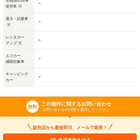
登録
済未
(届出)
－
使用車
展示・試乗車
－
レンタカー
－
アップ
エコカー
－
減税対象車
キャンピング
－
カー
この物件に関するお問い合わせ
無料
お問い合わせの内容を選択してください
販売店から最短即日、メールで返答！