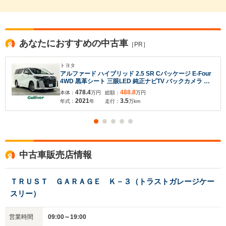
あなたにおすすめの中古車
［PR］
トヨタ
アルファード ハイブリッド 2.5 SR Cパッケージ E-Four
4WD 黒革シート 三眼LED 純正ナビTV バックカメラ フ
リップダウンモニター デジタルインナーミラー パワーシ
478.4
488.8
本体：
万円
総額：
万円
ート/ヒーター/エアコン 電動リアゲート レーダークルコ
2021
3.5
年式：
年
走行：
万km
ン 衝突軽減ブレーキ レーンアシスト BSM
中古車販売店情報
ＴＲＵＳＴ ＧＡＲＡＧＥ Ｋ－３（トラストガレージケー
スリー）
入力途中の情報を保存しますか？
営業時間
09:00～19:00