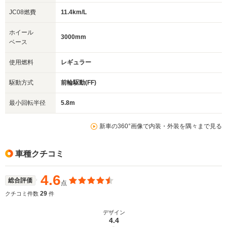
JC08燃費
11.4km/L
ホイール
3000mm
ベース
使用燃料
レギュラー
駆動方式
前輪駆動(FF)
最小回転半径
5.8m
新車の360°画像で内装・外装を隅々まで見る
車種クチコミ
4.6
総合評価
点
29
クチコミ件数
件
デザイン
4.4