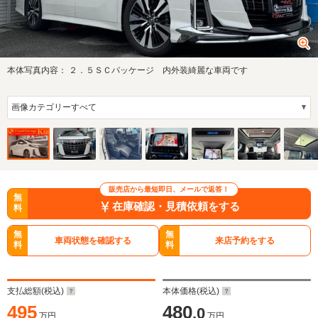
本体写真内容：
２．５ＳＣパッケージ 内外装綺麗な車両です
販売店から最短即日、メールで返答！
無
在庫確認・見積依頼をする
料
無
無
車両状態を確認する
来店予約をする
料
料
支払総額(税込)
本体価格(税込)
495
480
.0
万円
万円