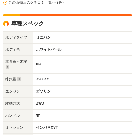
この販売店のクチコミ一覧へ(9件)
車種スペック
ボディタイプ
ミニバン
ボディ色
ホワイトパール
車台番号末尾
068
排気量
2500cc
エンジン
ガソリン
駆動方式
2WD
ハンドル
右
ミッション
インパネCVT