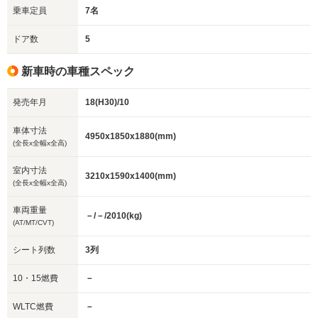
乗車定員
7名
ドア数
5
新車時の車種スペック
発売年月
18(H30)/10
車体寸法
4950x1850x1880(mm)
(全長x全幅x全高)
室内寸法
3210x1590x1400(mm)
(全長x全幅x全高)
車両重量
－/－/2010(kg)
(AT/MT/CVT)
シート列数
3列
10・15燃費
－
WLTC燃費
－