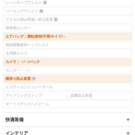
レーンキープアシスト
パーキングアシスト
アクセル踏み間違い防止装置
障害物センサー
エアバッグ：運転席/助手席/サイド/－
頸部衝撃緩和ヘッドレスト
全周囲カメラ
カメラ：－/－/バック
モニター：－/－
横滑り防止装置
ヒルディセントコントロール
アイドリングストップ
盗難防止装置
オートマチックハイビーム
快適装備
インテリア