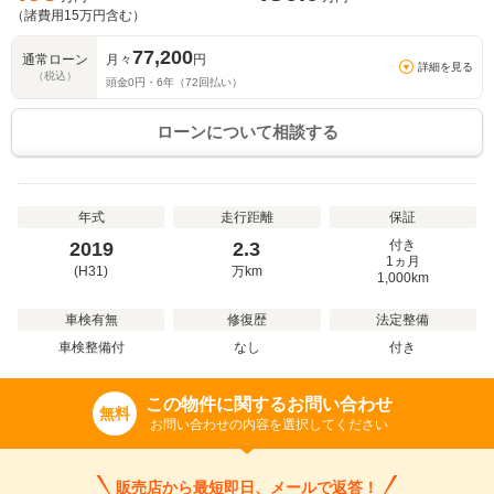
（諸費用
15
万円含む）
77,200
通常ローン
月々
円
詳細を見る
（税込）
頭金
0
円・
6
年（
72
回払い）
ローンについて相談する
年式
走行距離
保証
付き
2019
2.3
1ヵ月
(H31)
万
km
1,000km
車検有無
修復歴
法定整備
車検整備付
なし
付き
この物件に関するお問い合わせ
無料
お問い合わせの内容を選択してください
販売店から最短即日、メールで返答！