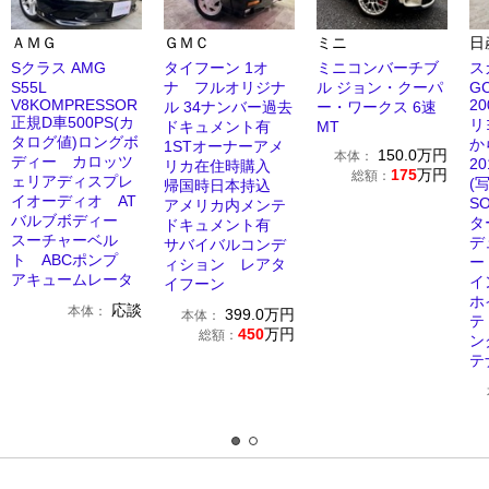
ＡＭＧ
ＧＭＣ
ミニ
日
Sクラス AMG
タイフーン 1オ
ミニコンバーチブ
ス
S55L
ナ フルオリジナ
ル ジョン・クーパ
G
V8KOMPRESSOR
2
ル 34ナンバー過去
ー・ワークス 6速
正規D車500PS(カ
リ
ドキュメント有
MT
タログ値)ロングボ
か
1STオーナーアメ
150.0
万円
本体：
ディー カロッツ
2
リカ在住時購入
175
万円
総額：
ェリアディスプレ
(
帰国時日本持込
イオーディオ AT
S
アメリカ内メンテ
バルブボディー
タ
ドキュメント有
スーチャーベル
デ
サバイバルコンデ
ト ABCポンプ
ー
ィション レアタ
アキュームレータ
イ
イフーン
ホ
応談
本体：
399.0
万円
本体：
テ
450
万円
総額：
ン
テ