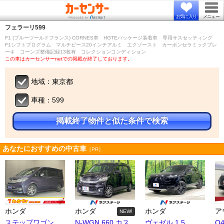
お気に入り
メニュー
フェラーリ
599
F1 (ブルーツールドフランス) CORNES車 HGTEパッケージ装着車 専用サスセッティング
F1シフトプログラム マルチピース20インチアルミ エクゾースト カーボンセラミックブレ
ーキ コーンズ整備記録13枚有 コレクションコンディション
この車はカーセンサーnetでの掲載が終了しております。
地域：東京都
車種：599
掲載終了物件と似た条件で検索
あなたにおすすめの中古車
［PR］
ホンダ
ホンダ
ホンダ
ア
NEW!
ステップワゴン
N-WGN 660 カス
ヴェゼル 1.5
Q