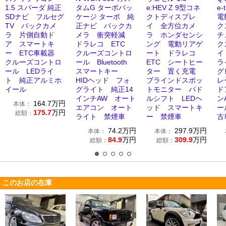
1.5 スパーダ 純正
タムG ターボパッ
e:HEV Z 9型コネ
e-
SDナビ フルセグ
ケージ ターボ 純
クトディスプレ
電
TV バックカメ
正ナビ バックカ
イ 全方位カメ
ク
ラ 片側自動ド
メラ 衝突軽減
ラ ホンダセンシ
チ
ア スマートキ
ドラレコ ETC
ング 電動リアゲ
ク
ー ETC車載器
クルーズコントロ
ート ドラレコ
イ
クルーズコントロ
ール Bluetooth
ETC シートヒー
ラ
ール LEDライ
スマートキー
ター 置く充電
グ
ト 純正アルミホ
HIDヘッド フォ
ブラインドスポッ
レ
イール
グライト 純正14
トモニター パド
ド
インチAW オート
ルシフト LEDヘ
ンA
164.7
万円
本体：
エアコン オート
ッド スマートキ
ー
175.7
万円
総額：
ライト 禁煙車
ー 禁煙車
古
74.2
万円
297.9
万円
本体：
本体：
84.9
万円
309.9
万円
総額：
総額：
このお店の在庫