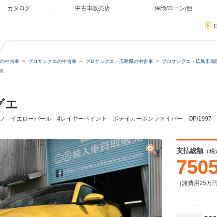
カタログ
中古車販売店
保険/ローン/他
の中古車
プロサングエの中古車
プロサングエ・広島県の中古車
プロサングエ・広島市南
細
グエ
ルーフ イエローパール 4レイヤーペイント ボデイカーボンファイバー OP/1997
支払総額
（税
750
（諸費用25万