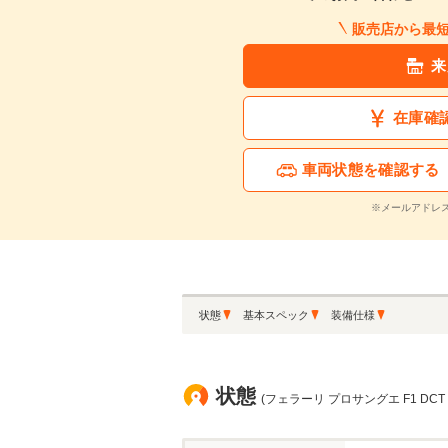
販売店から最
来
在庫確
車両状態を確認する
※メールアドレ
状態
基本スペック
装備仕様
状態
(フェラーリ プロサングエ F1 DCT 