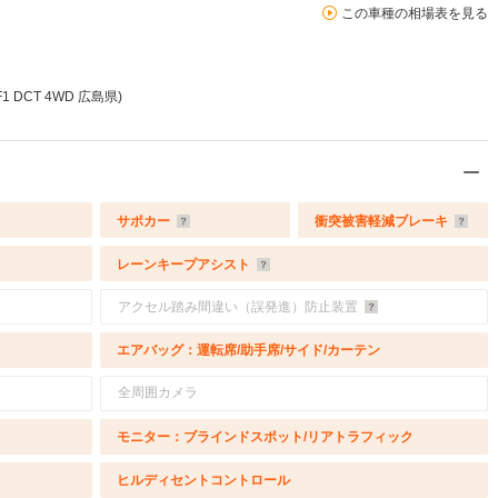
この車種の相場表を見る
 DCT 4WD 広島県)
サポカー
衝突被害軽減ブレーキ
レーンキープアシスト
アクセル踏み間違い（誤発進）防止装置
エアバッグ：運転席/助手席/サイド/カーテン
全周囲カメラ
モニター：ブラインドスポット/リアトラフィック
ヒルディセントコントロール