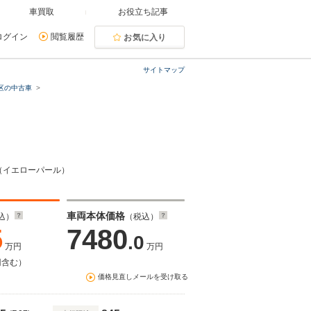
車買取
お役立ち記事
ログイン
閲覧履歴
お気に入り
サイトマップ
区の中古車
 （イエローパール）
車両本体価格
込）
（税込）
5
7480
.0
万円
万円
円含む）
価格見直しメールを受け取る