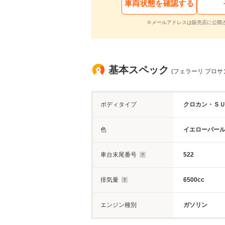
車両状態を確認する
※メールアドレスは販売店に公開
基本スペック
(フェラーリ プロサング
ボディタイプ
クロカン・Ｓ
色
イエローパー
車台末尾番号
522
排気量
6500cc
エンジン種別
ガソリン