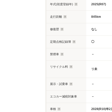
年式(初度登録年)
2025(R07)
走行距離
845km
修復歴
なし
定期点検記録簿
◯
禁煙車
－
リサイクル料
リ未
展示・試乗車
－
エコカー減税対象車
－
車検
2028(R10)年2