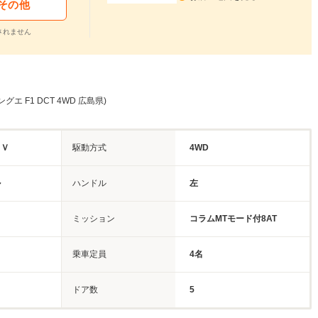
その他
されません
エ F1 DCT 4WD 広島県)
ＵＶ
駆動方式
4WD
ル
ハンドル
左
ミッション
コラムMTモード付8AT
乗車定員
4名
ドア数
5