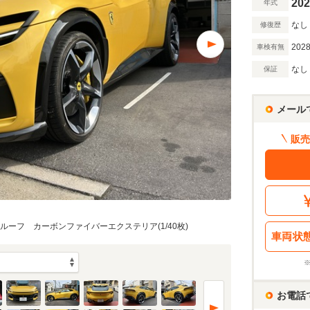
202
年式
なし
修復歴
2028
車検有無
なし
保証
メール
販売
ラミックルーフ カーボンファイバーエクステリア(1/40枚)
車両状
お電話