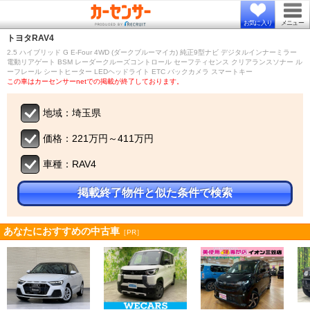
お気に入り
メニュー
トヨタ
RAV4
2.5 ハイブリッド G E-Four 4WD (ダークブルーマイカ) 純正9型ナビ デジタルインナーミラー
電動リアゲート BSM レーダークルーズコントロール セーフティセンス クリアランスソナー ル
ーフレール シートヒーター LEDヘッドライト ETC バックカメラ スマートキー
この車はカーセンサーnetでの掲載が終了しております。
地域：埼玉県
価格：221万円～411万円
車種：RAV4
掲載終了物件と似た条件で検索
あなたにおすすめの中古車
［PR］