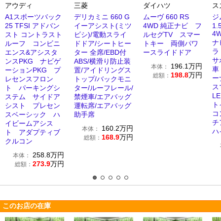
アウディ
三菱
ダイハツ
ス
A1スポーツバック
デリカミニ 660 G
ムーヴ 660 RS
ジ
25 TFSI アドバン
イーアシスト(ミツ
4WD 純正ナビ フ
1.
4
スト コントラスト
ビシ)/電動スライ
ルセグTV スマー
ナ
ルーフ コンビニ
ドドア/シートヒー
トキー 両側パワ
ラ
エンス&アシスタ
ター 全席/EBD付
ースライドドア
サ
ンスPKG ナビゲ
ABS/横滑り防止装
196.1
万円
本体：
車
ーションPKG プ
置/アイドリングス
198.8
万円
総額：
ー
レセンスフロン
トップ/バックモニ
ス
ト パーキングシ
ター/ルーフレール/
L
ステム サイドア
禁煙車/エアバッグ
ト
シスト プレセン
運転席/エアバッグ
コ
スベーシック ハ
助手席
チ
イビームアシス
160.2
万円
本体：
ハ
ト アダプティブ
168.9
万円
総額：
クルコン
258.8
万円
本体：
273.9
万円
総額：
このお店の在庫