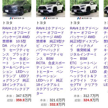
トヨタ
トヨタ
トヨタ
ト
RAV4 2.0 アドベン
RAV4 2.0 アドベン
RAV4 2.0 アドベン
R
チャー オフロード
チャー オフロード
チャー オフロード
チ
パッケージII 4WD
パッケージ 4WD
パッケージ 4WD
パ
禁煙車 10.5型
禁煙車 純正9型ナ
純正9型ディスプレ
禁
DA バックカメ
ビ ハンズフリー
イ バックカメ
ィ
ラ セーフティセ
パワーバックド
ラ 衝突軽減 デ
キ
ンス ブラックド
ア セーフティセ
ジタルインナーミ
メ
アミラー 合皮シ
ンス BSM
ラー BSM
ク
ート シートヒー
RCTA 合皮スポー
ETC シートベン
イ
ター＆ベンチレー
ティシート シー
チレーション パ
B
ション LEDヘッ
トヒーター ベン
ワーシート LED
皮
ドランプ LEDフ
チレーション
ヘッドライト＆フ
エ
ォグランプ 純正
LEDヘッド 純正
ォグライト フル
イ
18インチアルミ
18インチアルミ
セグTV クリアラ
L
パワーバックドア
ステアリングヒー
ンスソナー
ター
347.5
万円
312.7
万円
本体：
本体：
359.9
万円
321.0
万円
324.9
万円
総額：
本体：
総額：
332.9
万円
総額：