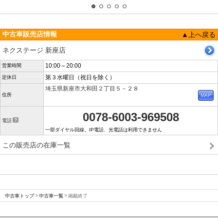
中古車販売店情報
▲上へ戻る
ネクステージ 新座店
10:00～20:00
営業時間
第３水曜日（祝日を除く）
定休日
埼玉県新座市大和田２丁目５－２８
住所
0078-6003-969508
電話
一部ダイヤル回線、IP電話、光電話は利用できません
この販売店の在庫一覧
中古車トップ
中古車一覧
掲載終了