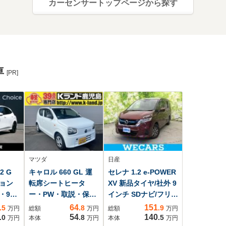
カーセンサートップページから探す
車
[PR]
マツダ
日産
2 G
キャロル 660 GL 運
セレナ 1.2 e-POWER
ョン
転席シートヒータ
XV 新品タイヤ/社外 9
・9イ
ー・PW・取説・保証
インチ SDナビ/フリッ
ビ・
書
プダウンモニター 社
64
151
.5
.8
.9
万円
総額
万円
総額
万円
・プ
外 10.2インチ/エマー
54
140
.0
.8
.5
万円
本体
万円
本体
万円