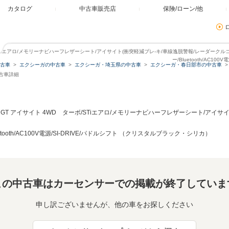
カタログ
中古車販売店
保険/ローン/他
ボ/STiエアロ/メモリーナビハーフレザーシート/アイサイト(衝突軽減ブレ-キ/車線逸脱警報/レーダークルコ
ー/Bluetooth/AC10
古車
エクシーガの中古車
エクシーガ・埼玉県の中古車
エクシーガ・春日部市の中古車
中古車詳細
.0 GT アイサイト 4WD ターボ/STiエアロ/メモリーナビハーフレザーシート/アイ
tooth/AC100V電源/SI-DRIVE/パドルシフト （クリスタルブラック・シリカ）
この中古車はカーセンサーでの掲載が終了していま
申し訳ございませんが、他の車をお探しください