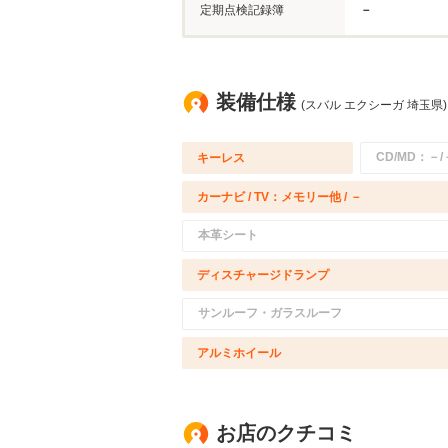
定期点検記録簿
－
装備仕様
(スバル エクシーガ 埼玉県)
CD/MD：－/
キーレス
カーナビ / TV：メモリー他 / －
本革シート
ディスチャージドランプ
サンルーフ・ガラスルーフ
アルミホイール
お店のクチコミ