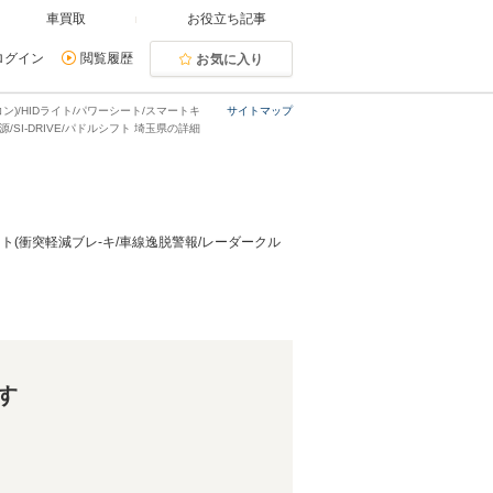
車買取
お役立ち記事
ログイン
閲覧履歴
お気に入り
ン)/HIDライト/パワーシート/スマートキ
サイトマップ
0V電源/SI-DRIVE/パドルシフト 埼玉県の詳細
サイト(衝突軽減ブレ-キ/車線逸脱警報/レーダークル
す