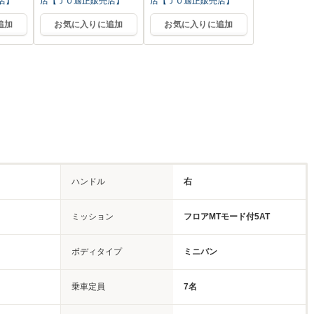
店】
店【ＪＵ適正販売店】
店【ＪＵ適正販売店】
追加
お気に入りに追加
お気に入りに追加
ハンドル
右
ミッション
フロアMTモード付5AT
ボディタイプ
ミニバン
乗車定員
7名