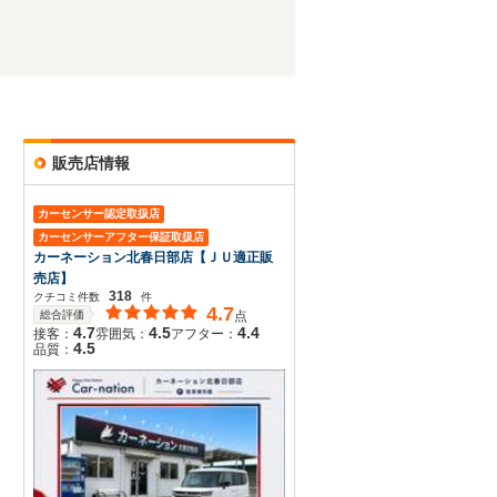
販売店情報
カーセンサー認定取扱店
カーセンサーアフター保証取扱店
カーネーション北春日部店【ＪＵ適正販
売店】
318
クチコミ件数
件
4.7
総合評価
点
4.7
4.5
4.4
接客：
雰囲気：
アフター：
4.5
品質：