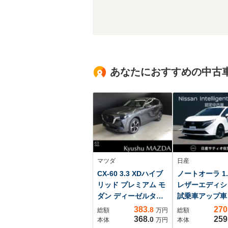
あなたにおすすめの中古
マツダ
日産
CX-60 3.3 XDハイブ
ノートオーラ 1.
リッド プレミアム モ
レザーエディシ
ダン ディーゼルター
試乗車アップ車
ボ 4WD ナビ ETC 前
ンチメーカーナ
383
270
.8
総額
万円
総額
後ドラレコ 本革シー
全方位モニター
368
259
.0
本体
万円
本体