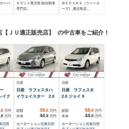
SOS
ジェンシーブレーキ/
 カーパ
Ｋランド鹿児島 軽自動車
ＷＥＣＡＲＳ（ウィーカ
トミ
両側電動スライドド
専門店…
ーズ） 鹿児島店…
ス充
ア/アラウンドビュー
ブ
モニター/車線逸脱防
止支援システム
店【ＪＵ適正販売店】 の中古車をご紹介！
パワー
・ハ
日産
日産
ー
日産 ラフェスタハ
日産 ラフェスタ
ブレイク
イウェイスター 2.0
2.0 ジョイ X
59
58
.8
.5
.9
万円
総額
万円
総額
万円
44
44
.9
.9
.0
万円
本体
万円
本体
万円
春日部
カーネーション北春日部
カーネーション北春日部