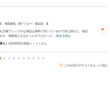
4
0
0
3
客：
雰囲気：
アフター：
品質：
も正確でシンプルな保証は無料で付いているので良心的かと。保証
すが、強制加入もなかったのでよかった…
続きを読む
7購入）
2026/08/01投稿
ｚｉｎｃさん
このお店のクチコミをもっと読む