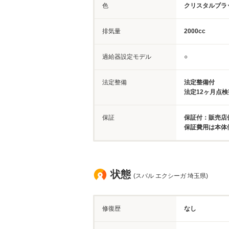
色
クリスタルブラ
排気量
2000cc
過給器設定モデル
○
法定整備
法定整備付
法定12ヶ月点
保証
保証付：販売店
保証費用は本体
状態
(スバル エクシーガ 埼玉県)
修復歴
なし