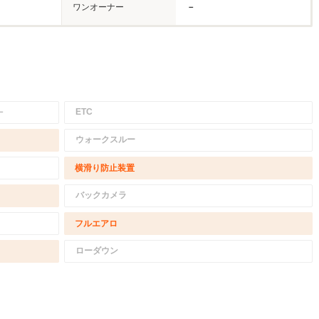
ワンオーナー
－
－
ETC
ウォークスルー
横滑り防止装置
バックカメラ
フルエアロ
ローダウン