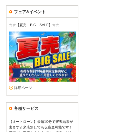
フェア&イベント
親切
☆☆【夏売 BIG SALE】☆☆
5
5
5
0
接客：
雰囲気：
アフター：
品質：
総合評価
点
免許取りたての初心者にも親切に対応してくださいました。
続きを読
スバル インプレッサXV（2026/07購入）
2026/07/19投稿
Ｆａ７さん
詳細ページ
各種サービス
【オートローン】最短10分で審査結果が
出ます☆来店無しでも仮審査可能です！