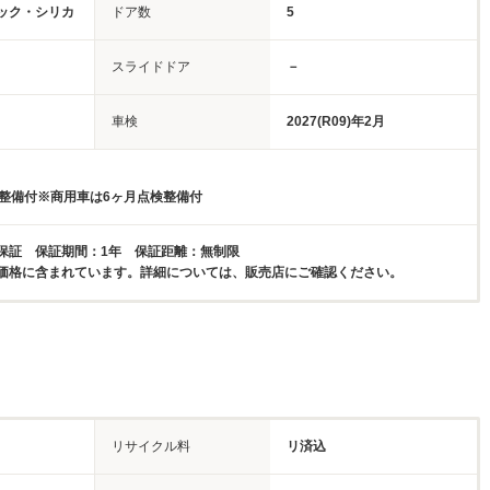
ック・シリカ
ドア数
5
スライドドア
－
車検
2027(R09)年2月
検整備付※商用車は6ヶ月点検整備付
保証 保証期間：1年 保証距離：無制限
価格に含まれています。詳細については、販売店にご確認ください。
リサイクル料
リ済込