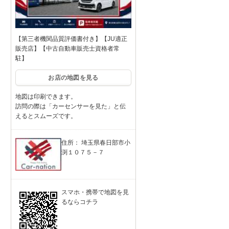
【第三者機関品質評価書付き】【JU適正
販売店】【中古自動車販売士資格者常
駐】
お店の地図を見る
地図は印刷できます。
訪問の際は「カーセンサーを見た」と伝
えるとスムーズです。
住所： 埼玉県春日部市小
渕１０７５－７
スマホ・携帯で地図を見
るならコチラ