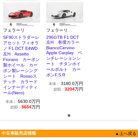
フェラーリ
フェラーリ
SF90ストラダーレ
296GTB F1 DCT
左H 有償カラー
アセット フィオラ
BiancoCervino
ノ F1 DCT E4WD
Apple Carplay ベ
左H Assetto
ンチレーションシ
Fiorano カーボン
ート チタンホイ
製ホイール カー
ールボルト カー
ボン製レーシング
ボンF.S.R
シート Rossoス
テッチ カラード
3180.0
万円
本体：
インナーディティ
3204
万円
総額：
ール(Nero)
5630.0
万円
本体：
5654
万円
総額：
中古車販売店情報
▲上へ戻る