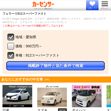
お気に入り
メニュー
フェラーリ
812スーパーファスト
F1 DCT (Grigio Ingrid) 右H リフター 鍛造20AW AFSヘッドライト LEDカーボンステア
Hi-Fiサウンド リアカメラ パッセンジャーディスプレイ
この車はカーセンサーnetでの掲載が終了しております。
地域：愛知県
価格：900万円～
車種：812スーパーファスト
掲載終了物件と似た条件で検索
あなたにおすすめの中古車
［PR］
日産
スズキ
ダイハツ
ス
NEW!