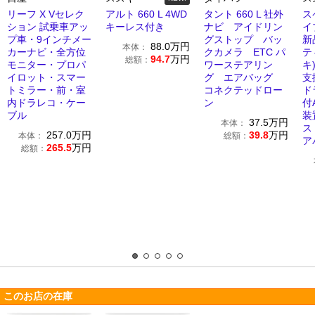
リーフ X Vセレク
アルト 660 L 4WD
タント 660 L 社外
ス
ション 試乗車アッ
キーレス付き
ナビ アイドリン
イ
プ車・9インチメー
グストップ バッ
新
88.0
万円
本体：
カーナビ・全方位
クカメラ ETC パ
テ
94.7
万円
総額：
モニター・プロパ
ワーステアリン
キ
イロット・スマー
グ エアバッグ
支
トミラー・前・室
コネクテッドロー
ド
内ドラレコ・ケー
ン
付
ブル
装
37.5
万円
本体：
ス
257.0
万円
39.8
万円
本体：
総額：
ア
265.5
万円
総額：
このお店の在庫