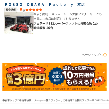
ＲＯＳＳＯ ＯＳＡＫＡ Ｆａｃｔｏｒｙ 本店
5
総合評価
点
来店予約制 三重ショールーム大阪ファクトリーにて/
当日のご来店は対応しておりません
1
フェラーリ 812スーパーファストの
掲載台数
台
16
総掲載数
台
ページトップへ
中古車トップ
中古車検索：メーカー一覧
フェラーリの中古車
全国のフェラーリ
812スー