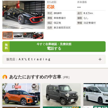
支払総額
本体価格
ツシ-ト Fリフタ- パッセンジャ-ディスプレイ 20AW ナビ/
応談
---
バックカメラ
年式
2018
年
走行
0.1
万km
車検
車検整備付
修復
なし
保証
保証無
整備
法定整備付
住所
東京都世田谷区
今すぐ在庫確認・見積依頼
無
電話する
料
販売店：
ＡＸ’ＬＥｔｒａｄｉｎｇ
あなたにおすすめの中古車
［PR］