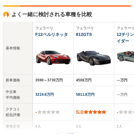
よく一緒に検討される車種を比較
フェラーリ
フェラーリ
フェラー
F12ベルリネッタ
812GTS
12チリ
イダー
基本情報
新車価格
3590～3730万円
4508万円
‐‐‐万円
中古車
3219.6万円
5811.8万円
‐‐‐万円
平均価格
クチコミ
-
5.0
-
総合評価
乗車定員
2人
2人
2人