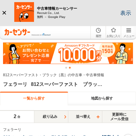
中古車情報カーセンサー
表示
Recruit Co., Ltd.
無料 － Google Play
履歴
お気に入り
メニュー
812スーパーファスト・ブラック［黒］の中古車・中古車情報
フェラーリ 812スーパーファスト ブラック系
一覧から探す
地図から探す
更新時に
2
絞り込み
並べ替え
台
メール受信
フェラーリ