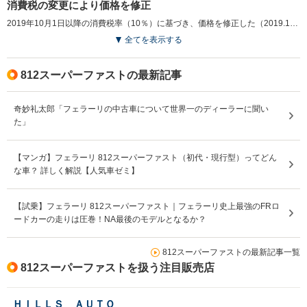
消費税の変更により価格を修正
2019年10月1日以降の消費税率（10％）に基づき、価格を修正した（2019.10）
排気量
6262cc
6496cc
6496cc
全てを表示する
駆動方式
FR
FR
FR
812スーパーファストの最新記事
奇妙礼太郎「フェラーリの中古車について世界一のディーラーに聞い
た」
【マンガ】フェラーリ 812スーパーファスト（初代・現行型）ってどん
な車？ 詳しく解説【人気車ゼミ】
【試乗】フェラーリ 812スーパーファスト｜フェラーリ史上最強のFRロ
ードカーの走りは圧巻！NA最後のモデルとなるか？
812スーパーファストの最新記事一覧
812スーパーファストを扱う注目販売店
ＨＩＬＬＳ ＡＵＴＯ