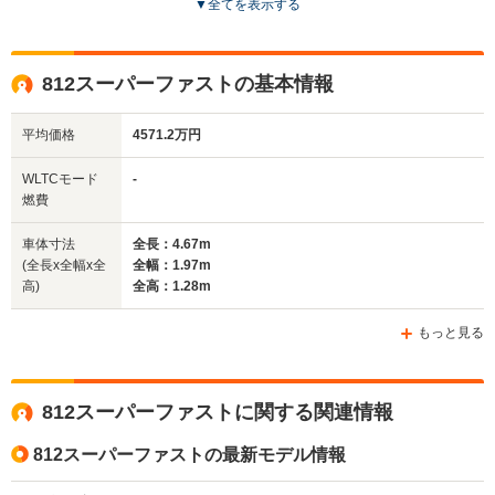
▼
全てを表示する
ドア数
3ドア
2ドア
2ドア
全高
全高
全
812スーパーファストの基本情報
1.27m
1.28m
1.
平均価格
4571.2万円
全幅
全幅
WLTCモード
-
サイズ
1.94m
1.97m
-
燃費
全長
全長
(全長x全幅x全高)
4.62m
4.69m
4.
車体寸法
全長：4.67m
(全長x全幅x全
全幅：1.97m
高)
全高：1.28m
ホイールベース
ホイールベース
ホイー
-m
-m
もっと見る
812スーパーファストに関する関連情報
WLTCモード
-
-
-
燃費
812スーパーファストの最新モデル情報