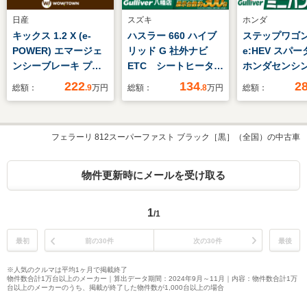
日産
スズキ
ホンダ
キックス 1.2 X (e-
ハスラー 660 ハイブ
ステップワゴン 
POWER) エマージェ
リッド G 社外ナビ
e:HEV スパーダ
ンシーブレーキ プロ
ETC シートヒータ
ホンダセンシン
パイロット クルーズ
ー 横滑り防止 アイ
正7インチナビ
222
134
2
総額：
.9
万円
総額：
.8
万円
総額：
コントロール 純正SD
ドリングストップ
(CD/BT/iPo
ナビ ドライブレコー
AAC 前後ドライブ
パワスラ バ
ダー ステアリングス
レコーダー純正フロア
ラ レーダー
フェラーリ 812スーパーファスト ブラック［黒］（全国）の中古車
イッチ ETC LEDヘッ
マット 衝突被害軽減
ン シートヒ
ドライト フォグライ
システム 純正アルミ
ハーフレザー
ト コーナーセンサー
ホイール LEDライ
コーナーセン
物件更新時にメールを受け取る
純正17インチアルミ
ト オートライト レ
正16インチA
ホイル
ーンアシスト
フロアマット
1
/1
リングスイッ
最初
前の30件
次の30件
最後
※人気のクルマは平均1ヶ月で掲載終了
物件数合計1万台以上のメーカー｜算出データ期間：2024年9月～11月｜内容：物件数合計1万
台以上のメーカーのうち、掲載が終了した物件数が1,000台以上の場合