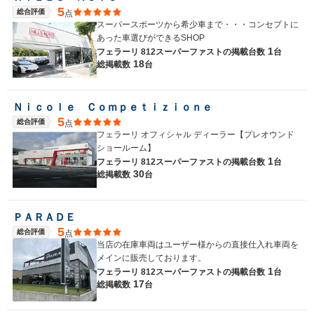
5
総合評価
点
スーパースポーツから希少車まで・・・コンセプトに
あった車選びができるSHOP
1
フェラーリ 812スーパーファストの
掲載台数
台
18
総掲載数
台
Ｎｉｃｏｌｅ Ｃｏｍｐｅｔｉｚｉｏｎｅ
5
総合評価
点
フェラーリ オフィシャル ディーラー【プレオウンド
ショールーム】
1
フェラーリ 812スーパーファストの
掲載台数
台
30
総掲載数
台
ＰＡＲＡＤＥ
5
総合評価
点
当店の在庫車両はユーザー様からの直接仕入れ車両を
メインに販売しております。
1
フェラーリ 812スーパーファストの
掲載台数
台
17
総掲載数
台