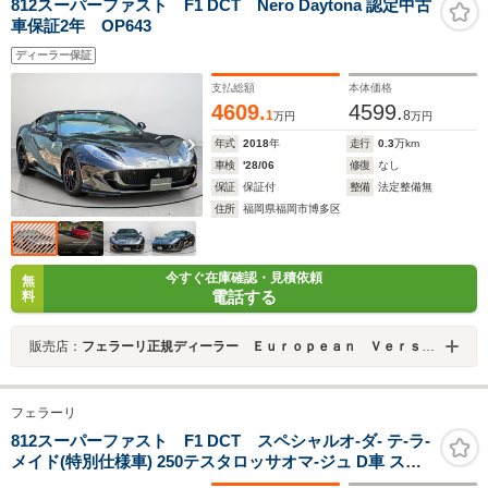
812スーパーファスト F1 DCT Nero Daytona 認定中古
車保証2年 OP643
ディーラー保証
支払総額
本体価格
4609.
4599.
1
8
万円
万円
年式
2018
年
走行
0.3
万km
車検
'28/06
修復
なし
保証
保証付
整備
法定整備無
住所
福岡県福岡市博多区
今すぐ在庫確認・見積依頼
無
電話する
料
販売店：
フェラーリ正規ディーラー Ｅｕｒｏｐｅａｎ Ｖｅｒｓｉｏｎ ＨＡＫＡＴＡ
フェラーリ
812スーパーファスト F1 DCT スペシャルオ-ダ- テ-ラ-
メイド(特別仕様車) 250テスタロッサオマ-ジュ D車 スペ
シャルペイント カ-ボンLEDステア/ダッシュ カ-ボンスポ-