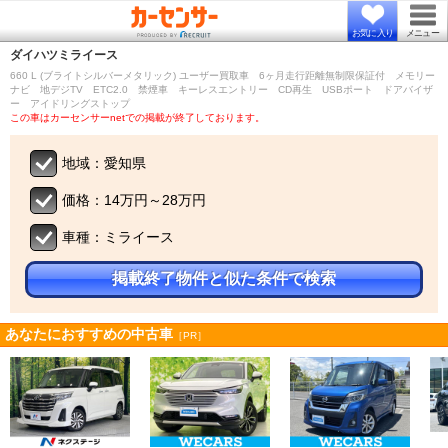
お気に入り
メニュー
ダイハツ
ミライース
660 L (ブライトシルバーメタリック) ユーザー買取車 6ヶ月走行距離無制限保証付 メモリー
ナビ 地デジTV ETC2.0 禁煙車 キーレスエントリー CD再生 USBポート ドアバイザ
ー アイドリングストップ
この車はカーセンサーnetでの掲載が終了しております。
地域：愛知県
価格：14万円～28万円
車種：ミライース
掲載終了物件と似た条件で検索
あなたにおすすめの中古車
［PR］