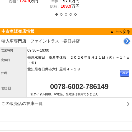
174.9
万円
97.6
万円
総額：
本体：
109.9
万円
総額：
中古車販売店情報
▲上へ戻る
輸入車専門店 ファイントラスト春日井店
09:30～19:00
営業時間
毎週水曜日 ※夏季休暇：２０２６年８月１１日（火）～１４日
定休日
（金）
愛知県春日井市六軒屋町４－１８
住所
0078-6002-786149
電話
一部ダイヤル回線、IP電話、光電話は利用できません
この販売店の在庫一覧