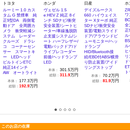
トヨタ
ホンダ
日産
ホ
ルーミー 1.0 カス
ヴェゼル 1.5
デイズルークス
ZR
ワ
タム G 禁煙車 純
e:HEV Z 純正 8イ
660 ハイウェイス
B
正9型DA 両側電
ンチ SDナビ/衝突
ター Xターボ 純正
全
動ドア 全周囲カ
安全装置/シートヒ
SDナビ/衝突安全
正
メラ 衝突軽減シ
ーター/車線逸脱防
装置/電動スライド
ル
ステム レーダー
止支援システム/シ
ドア/アラウンドビ
B
クルーズ ドラレ
ート ハーフレザー/
ューモニター/ヘッ
ル
コ コーナーセン
電動バックドア/ド
ドランプ
ヒ
サー スマートキ
ライブレコーダー
HID/Bluetooth接
リ
ー LEDヘッド
前後/ヘッドランプ
続/EBD付ABS/横滑
ド
ビルトインETC
LED
り防止装置/アイド
E
純正14インチ
リングストップ
301.5
万円
本体：
ト
AW オートライト
311.9
万円
総額：
70.2
万円
本体：
177.3
万円
81.9
万円
本体：
総額：
192.9
万円
総額：
このお店の在庫