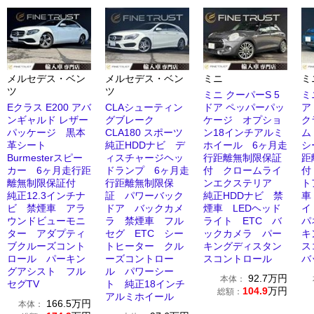
メルセデス・ベン
メルセデス・ベン
ミニ
ミ
ツ
ツ
ミニ クーパーS 5
ミ
Eクラス E200 アバ
CLAシューティン
ドア ペッパーパッ
ア
ンギャルド レザー
グブレーク
ケージ オプショ
ク
パッケージ 黒本
CLA180 スポーツ
ン18インチアルミ
ム
革シート
純正HDDナビ デ
ホイール 6ヶ月走
シ
Burmesterスピー
ィスチャージヘッ
行距離無制限保証
距
カー 6ヶ月走行距
ドランプ 6ヶ月走
付 クロームライ
付
離無制限保証付
行距離無制限保
ンエクステリア
ト
純正12.3インチナ
証 パワーバック
純正HDDナビ 禁
車
ビ 禁煙車 アラ
ドア バックカメ
煙車 LEDヘッド
イ
ウンドビューモニ
ラ 禁煙車 フル
ライト ETC バ
パ
ター アダプティ
セグ ETC シー
ックカメラ パー
キ
ブクルーズコント
トヒーター クル
キングディスタン
ス
ロール パーキン
ーズコントロー
スコントロール
バ
グアシスト フル
ル パワーシー
92.7
万円
本体：
セグTV
ト 純正18インチ
104.9
万円
総額：
アルミホイール
166.5
万円
本体：