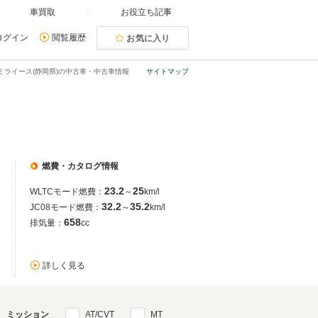
車買取
お役立ち記事
ログイン
閲覧履歴
お気に入り
ミライース(静岡県)の中古車・中古車情報
サイトマップ
燃費・カタログ情報
23.2
25
WLTCモード燃費：
～
km/l
32.2
35.2
JC08モード燃費：
～
km/l
658
排気量：
cc
詳しく見る
ミッション
AT/CVT
MT