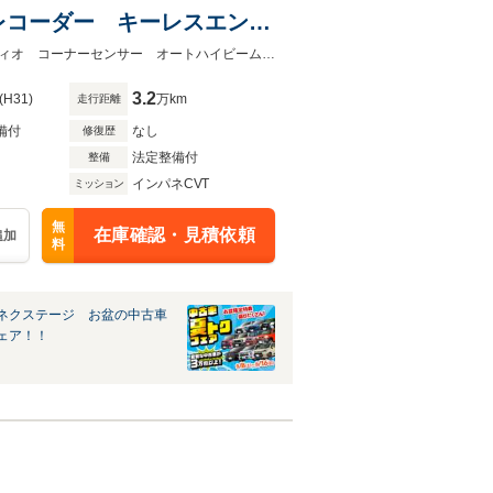
レコーダー キーレスエント
 電動格納ミラー
★グループ約３０，０００台の在庫から取り寄せ可能！★衝突軽減 ＣＤオーディオ コーナーセンサー オートハイビーム ドラレコ アイドリングストップ
3.2
(H31)
万km
走行距離
備付
なし
修復歴
法定整備付
整備
インパネCVT
ミッション
無
在庫確認・見積依頼
追加
料
ネクステージ お盆の中古車
ェア！！