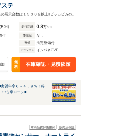
ワステ
アイドリングストップ/エアコン/パワステ/キーレス/Wエアバッグ/ABS/中古車本店の展示台数は１５００台以上!!ピッカピカの未使用車、試乗車、その他高年式・低走行車両を多数展示中！
0.8
(R04)
万km
走行距離
備付
なし
修復歴
法定整備付
整備
インパネCVT
ミッション
無
在庫確認・見積依頼
追加
料
■実質年率０～４．９％！得
、中古車ローン■
車両品質評価書付
販売店保証
ーキ 障害物センサー オートライ