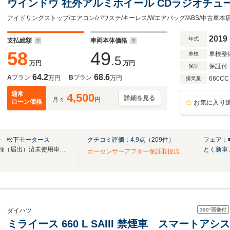
ウインドウ 社外アルミホイール CDラジオチュー
ジタルメーター
2019
年式
支払総額
車両本体価格
58
49
車検整
車検
.5
万円
万円
保証付
保証
64.2
68.6
A
プラン
B
プラン
万円
万円
660CC
排気量
通常
4,500
詳細を見る
月々
円
ローン価格
お気に入り
場 松下モータース
クチコミ評価：
4.9
点（
209
件）
フェア：
ライブ商談OK！創業79年！登録（届出）済未使用車、試乗車を1500台展示！全車鑑定付！
とく新車
カーセンサーアフター保証取扱店
360°
画像付
ダイハツ
ミライース 660 L SAIII 禁煙車 スマート