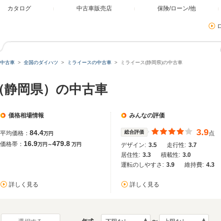
カタログ
中古車販売店
保険/ローン/他
中古車
全国のダイハツ
ミライースの中古車
ミライース(静岡県)の中古車
（静岡県）の中古車
価格相場情報
みんなの評価
3.9
84.4
総合評価
平均価格：
点
万円
16.9
479.8
価格帯：
万円～
万円
デザイン:
3.5
走行性:
3.7
居住性:
3.3
積載性:
3.0
運転のしやすさ:
3.9
維持費:
4.3
詳しく見る
詳しく見る