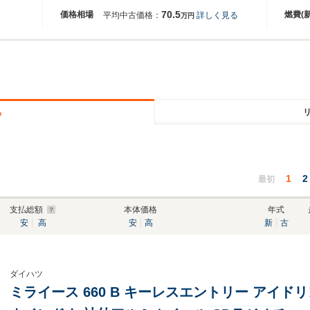
70.5
価格相場
燃費(
平均中古価格：
詳しく見る
万円
る
1
2
最初
支払総額
本体価格
年式
安
高
安
高
新
古
ダイハツ
ミライース 660 B キーレスエントリー アイ