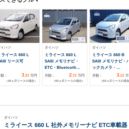
ダイハツ
ダイハツ
ダイハツ
ライース 660 L
ミライース 660 L
ミライース 660 B
AIII リース可
SAIII メモリナビ・
SAIII メモリナビ・
ETC・Bluetooth…
ックカメラ・…
3
2
3
月額：
.33
万円
月額：
.72
万円
月額：
.12
万
（
48
ヵ月リースの場合）
（
60
ヵ月リースの場合）
（
60
ヵ月リースの場
ダイハツ
ミライース 660 L 社外メモリーナビ ETC車載