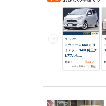
ダイハツ
ミライース 660 G リ
ミ
ミテッド SAIII 純正ナ
S
ビ/フルセ…
4
月額：
.54
万円
（
48
ヵ月リースの場合）