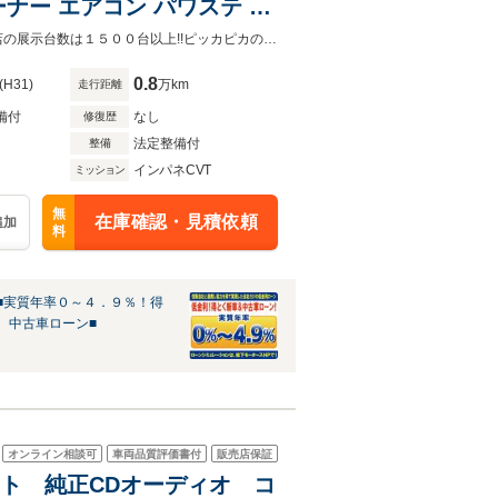
ナー エアコン パワステ デ
アイドリングストップ/エアコン/パワステ/キーレス/Wエアバッグ/ABS/中古車本店の展示台数は１５００台以上!!ピッカピカの未使用車、試乗車、その他高年式・低走行車両を多数展示中！
0.8
(H31)
万km
走行距離
備付
なし
修復歴
法定整備付
整備
インパネCVT
ミッション
無
在庫確認・見積依頼
追加
料
■実質年率０～４．９％！得
、中古車ローン■
オンライン相談可
車両品質評価書付
販売店保証
アシスト 純正CDオーディオ コ