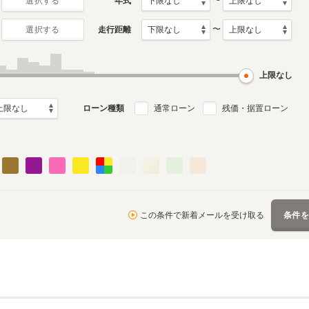
〜
年式
選択する
〜
走行距離
選択する
月～2017年4月
ル
上限なし
ローン種類
通常ローン
残価・据置ローン
この条件で新着メールを受け取る
条件