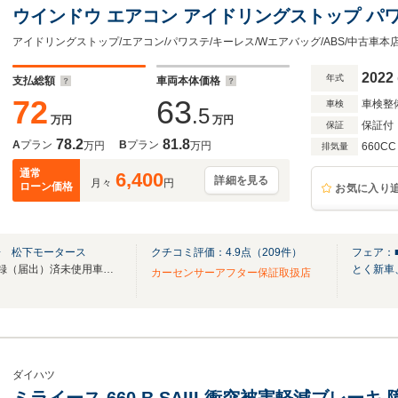
ウインドウ エアコン アイドリングストップ パ
2022
年式
支払総額
車両本体価格
72
63
車検整
車検
.5
万円
万円
保証付
保証
78.2
81.8
A
プラン
B
プラン
万円
万円
660CC
排気量
通常
6,400
詳細を見る
月々
円
ローン価格
お気に入り
場 松下モータース
クチコミ評価：
4.9
点（
209
件）
フェア：
ライブ商談OK！創業79年！登録（届出）済未使用車、試乗車を1500台展示！全車鑑定付！
とく新車
カーセンサーアフター保証取扱店
ダイハツ
ミライース 660 B SAIII 衝突被害軽減ブレ