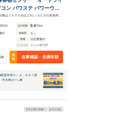
アコン パワステ パワーウイ
スマアシIII/アイドリングストップ/キーレス/Wエアバッグ/ABS/中古車本店の展示台数は１５００台以上!!ピッカピカの未使用車、試乗車、その他高年式・低走行車両を多数展示中！
0.4
(R03)
万km
走行距離
備付
なし
修復歴
法定整備付
整備
インパネCVT
ミッション
無
在庫確認・見積依頼
追加
料
■実質年率０～４．９％！得
、中古車ローン■
車両品質評価書付
販売店保証