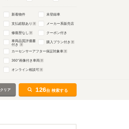
新着物件
未登録車
支払総額あり
メーカー系販売店
修復歴なし
クーポン付き
車両品質評価書
購入プラン付き
付き
カーセンサーアフター保証対象車
360
°画像付き車両
オンライン相談可
126
をクリア
台 検索する