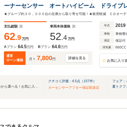
ーナーセンサー オートハイビーム ドライブ
リー 横滑り防止装置 アイドリングストップ
2019
年式
支払総額
車両本体価格
62
52
車検整
車検
.9
.4
万円
万円
保証付
保証
64.5
64.6
A
プラン
B
プラン
万円
万円
660CC
排気量
通常
7,800
詳細を見る
月々
円
ローン価格
お気に入り
クチコミ評価：
4.5
点（
157
件）
フェア：
全国のグループ総在庫30,000台から選べる！お気に入りの愛車がきっと見つかります！
夏トクフ
カーセンサーアフター保証取扱店
スできるクルマ